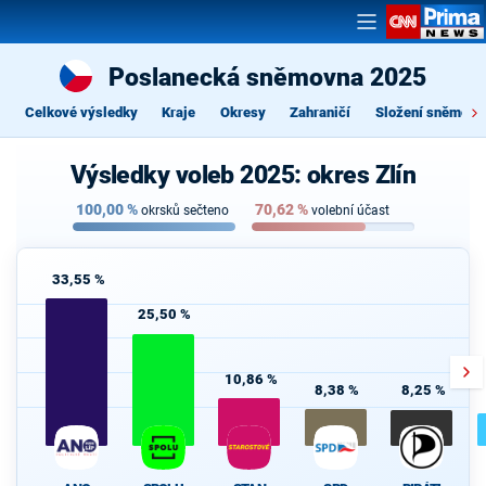
Poslanecká sněmovna 2025
Celkové výsledky
Kraje
Okresy
Zahraničí
Složení sněmovn
Výsledky voleb 2025: okres Zlín
100,00
%
70,62
%
okrsků sečteno
volební účast
33,55 %
25,50 %
10,86 %
8,38 %
8,25 %