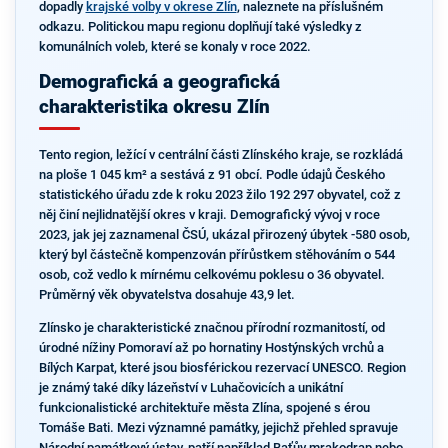
dopadly
krajské volby v okrese Zlín
, naleznete na příslušném
odkazu. Politickou mapu regionu doplňují také výsledky z
komunálních voleb, které se konaly v roce 2022.
Demografická a geografická
charakteristika okresu Zlín
Tento region, ležící v centrální části Zlínského kraje, se rozkládá
na ploše 1 045 km² a sestává z 91 obcí. Podle údajů Českého
statistického úřadu zde k roku 2023 žilo 192 297 obyvatel, což z
něj činí nejlidnatější okres v kraji. Demografický vývoj v roce
2023, jak jej zaznamenal ČSÚ, ukázal přirozený úbytek -580 osob,
který byl částečně kompenzován přírůstkem stěhováním o 544
osob, což vedlo k mírnému celkovému poklesu o 36 obyvatel.
Průměrný věk obyvatelstva dosahuje 43,9 let.
Zlínsko je charakteristické značnou přírodní rozmanitostí, od
úrodné nížiny Pomoraví až po hornatiny Hostýnských vrchů a
Bílých Karpat, které jsou biosférickou rezervací UNESCO. Region
je známý také díky lázeňství v Luhačovicích a unikátní
funkcionalistické architektuře města Zlína, spojené s érou
Tomáše Bati. Mezi významné památky, jejichž přehled spravuje
Národní památkový ústav, patří například Baťův mrakodrap nebo