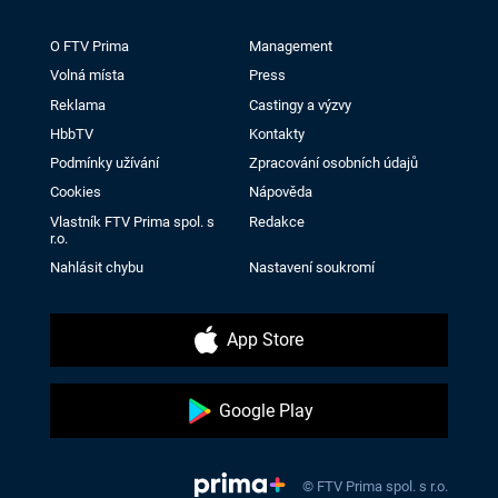
O FTV Prima
Management
Volná místa
Press
Reklama
Castingy a výzvy
HbbTV
Kontakty
Podmínky užívání
Zpracování osobních údajů
Cookies
Nápověda
Vlastník FTV Prima spol. s
Redakce
r.o.
Nahlásit chybu
Nastavení soukromí
App Store
Google Play
© FTV Prima spol. s r.o.