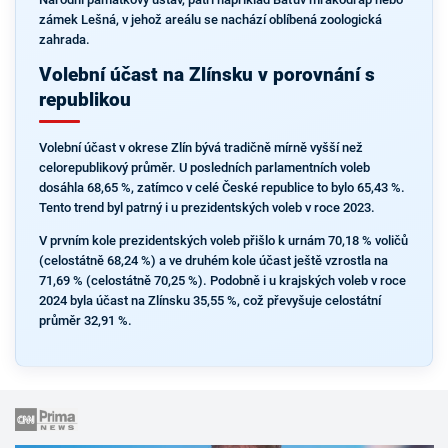
zámek Lešná, v jehož areálu se nachází oblíbená zoologická
zahrada.
Volební účast na Zlínsku v porovnání s
republikou
Volební účast v okrese Zlín bývá tradičně mírně vyšší než
celorepublikový průměr. U posledních parlamentních voleb
dosáhla 68,65 %, zatímco v celé České republice to bylo 65,43 %.
Tento trend byl patrný i u prezidentských voleb v roce 2023.
V prvním kole prezidentských voleb přišlo k urnám 70,18 % voličů
(celostátně 68,24 %) a ve druhém kole účast ještě vzrostla na
71,69 % (celostátně 70,25 %). Podobně i u krajských voleb v roce
2024 byla účast na Zlínsku 35,55 %, což převyšuje celostátní
průměr 32,91 %.