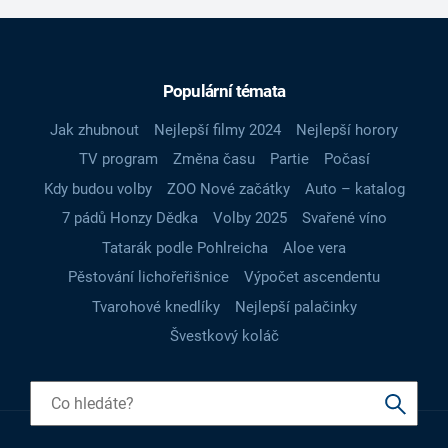
Populární témata
Jak zhubnout
Nejlepší filmy 2024
Nejlepší horory
TV program
Změna času
Partie
Počasí
Kdy budou volby
ZOO Nové začátky
Auto – katalog
7 pádů Honzy Dědka
Volby 2025
Svařené víno
Tatarák podle Pohlreicha
Aloe vera
Pěstování lichořeřišnice
Výpočet ascendentu
Tvarohové knedlíky
Nejlepší palačinky
Švestkový koláč