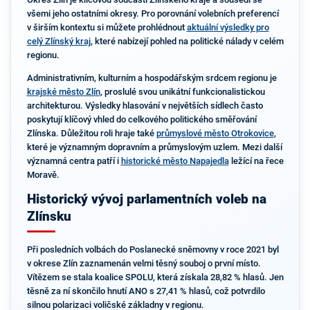
všemi jeho ostatními okresy. Pro porovnání volebních preferencí
v širším kontextu si můžete prohlédnout
aktuální výsledky pro
celý Zlínský kraj
, které nabízejí pohled na politické nálady v celém
regionu.
Administrativním, kulturním a hospodářským srdcem regionu je
krajské město Zlín
, proslulé svou unikátní funkcionalistickou
architekturou. Výsledky hlasování v největších sídlech často
poskytují klíčový vhled do celkového politického směřování
Zlínska. Důležitou roli hraje také
průmyslové město Otrokovice
,
které je významným dopravním a průmyslovým uzlem. Mezi další
významná centra patří i
historické město Napajedla
ležící na řece
Moravě.
Historický vývoj parlamentních voleb na
Zlínsku
Při posledních volbách do Poslanecké sněmovny v roce 2021 byl
v okrese Zlín zaznamenán velmi těsný souboj o první místo.
Vítězem se stala koalice SPOLU, která získala 28,82 % hlasů. Jen
těsně za ní skončilo hnutí ANO s 27,41 % hlasů, což potvrdilo
silnou polarizaci voličské základny v regionu.