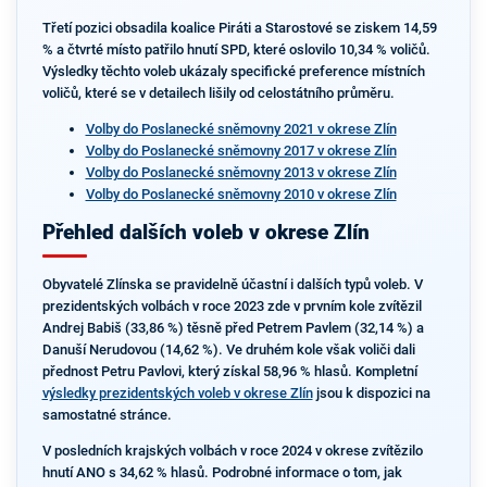
Třetí pozici obsadila koalice Piráti a Starostové se ziskem 14,59
% a čtvrté místo patřilo hnutí SPD, které oslovilo 10,34 % voličů.
Výsledky těchto voleb ukázaly specifické preference místních
voličů, které se v detailech lišily od celostátního průměru.
Volby do Poslanecké sněmovny 2021 v okrese Zlín
Volby do Poslanecké sněmovny 2017 v okrese Zlín
Volby do Poslanecké sněmovny 2013 v okrese Zlín
Volby do Poslanecké sněmovny 2010 v okrese Zlín
Přehled dalších voleb v okrese Zlín
Obyvatelé Zlínska se pravidelně účastní i dalších typů voleb. V
prezidentských volbách v roce 2023 zde v prvním kole zvítězil
Andrej Babiš (33,86 %) těsně před Petrem Pavlem (32,14 %) a
Danuší Nerudovou (14,62 %). Ve druhém kole však voliči dali
přednost Petru Pavlovi, který získal 58,96 % hlasů. Kompletní
výsledky prezidentských voleb v okrese Zlín
jsou k dispozici na
samostatné stránce.
V posledních krajských volbách v roce 2024 v okrese zvítězilo
hnutí ANO s 34,62 % hlasů. Podrobné informace o tom, jak