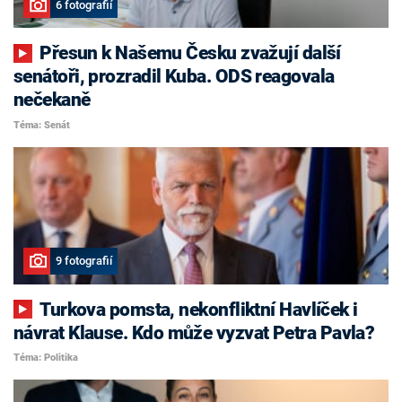
6 fotografií
Přesun k Našemu Česku zvažují další
senátoři, prozradil Kuba. ODS reagovala
nečekaně
Téma: Senát
9 fotografií
Turkova pomsta, nekonfliktní Havlíček i
návrat Klause. Kdo může vyzvat Petra Pavla?
Téma: Politika