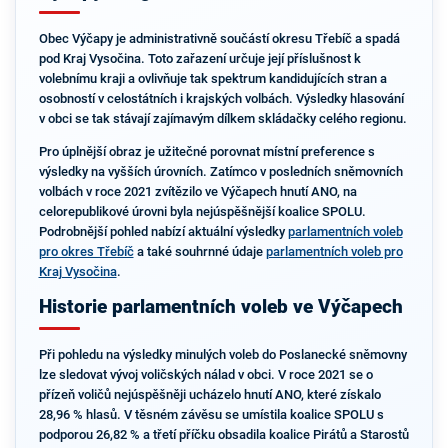
Obec Výčapy je administrativně součástí okresu Třebíč a spadá
pod Kraj Vysočina. Toto zařazení určuje její příslušnost k
volebnímu kraji a ovlivňuje tak spektrum kandidujících stran a
osobností v celostátních i krajských volbách. Výsledky hlasování
v obci se tak stávají zajímavým dílkem skládačky celého regionu.
Pro úplnější obraz je užitečné porovnat místní preference s
výsledky na vyšších úrovních. Zatímco v posledních sněmovních
volbách v roce 2021 zvítězilo ve Výčapech hnutí ANO, na
celorepublikové úrovni byla nejúspěšnější koalice SPOLU.
Podrobnější pohled nabízí aktuální výsledky
parlamentních voleb
pro okres Třebíč
a také souhrnné údaje
parlamentních voleb pro
Kraj Vysočina
.
Historie parlamentních voleb ve Výčapech
Při pohledu na výsledky minulých voleb do Poslanecké sněmovny
lze sledovat vývoj voličských nálad v obci. V roce 2021 se o
přízeň voličů nejúspěšněji ucházelo hnutí ANO, které získalo
28,96 % hlasů. V těsném závěsu se umístila koalice SPOLU s
podporou 26,82 % a třetí příčku obsadila koalice Pirátů a Starostů