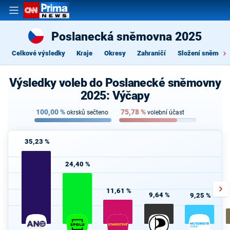
Poslanecká sněmovna 2025
Celkové výsledky
Kraje
Okresy
Zahraničí
Složení sněmovn
Výsledky voleb do Poslanecké sněmovny
2025: Výčapy
100,00
%
75,78
%
okrsků sečteno
volební účast
35,23 %
24,40 %
11,61 %
9,64 %
9,25 %