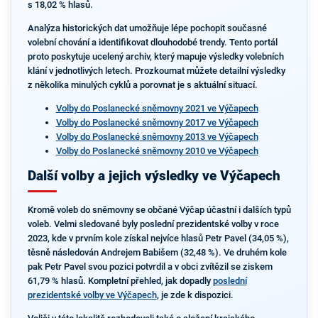
s 18,02 % hlasů.
Analýza historických dat umožňuje lépe pochopit současné
volební chování a identifikovat dlouhodobé trendy. Tento portál
proto poskytuje ucelený archiv, který mapuje výsledky volebních
klání v jednotlivých letech. Prozkoumat můžete detailní výsledky
z několika minulých cyklů a porovnat je s aktuální situací.
Volby do Poslanecké sněmovny 2021 ve Výčapech
Volby do Poslanecké sněmovny 2017 ve Výčapech
Volby do Poslanecké sněmovny 2013 ve Výčapech
Volby do Poslanecké sněmovny 2010 ve Výčapech
Další volby a jejich výsledky ve Výčapech
Kromě voleb do sněmovny se občané Výčap účastní i dalších typů
voleb. Velmi sledované byly poslední prezidentské volby v roce
2023, kde v prvním kole získal nejvíce hlasů Petr Pavel (34,05 %),
těsně následován Andrejem Babišem (32,48 %). Ve druhém kole
pak Petr Pavel svou pozici potvrdil a v obci zvítězil se ziskem
61,79 % hlasů. Kompletní přehled, jak dopadly
poslední
prezidentské volby ve Výčapech
, je zde k dispozici.