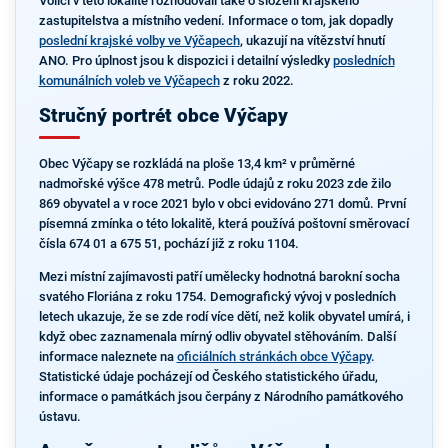
Voliči v této lokalitě rozhodovali také o složení krajského
zastupitelstva a místního vedení. Informace o tom, jak dopadly
poslední krajské volby ve Výčapech
, ukazují na vítězství hnutí
ANO. Pro úplnost jsou k dispozici i detailní výsledky
posledních
komunálních voleb ve Výčapech
z roku 2022.
Stručný portrét obce Výčapy
Obec Výčapy se rozkládá na ploše 13,4 km² v průměrné
nadmořské výšce 478 metrů. Podle údajů z roku 2023 zde žilo
869 obyvatel a v roce 2021 bylo v obci evidováno 271 domů. První
písemná zmínka o této lokalitě, která používá poštovní směrovací
čísla 674 01 a 675 51, pochází již z roku 1104.
Mezi místní zajímavosti patří umělecky hodnotná barokní socha
svatého Floriána z roku 1754. Demografický vývoj v posledních
letech ukazuje, že se zde rodí více dětí, než kolik obyvatel umírá, i
když obec zaznamenala mírný odliv obyvatel stěhováním. Další
informace naleznete na
oficiálních stránkách obce Výčapy
.
Statistické údaje pocházejí od Českého statistického úřadu,
informace o památkách jsou čerpány z Národního památkového
ústavu.