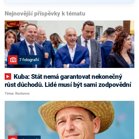
Nejnovější příspěvky k tématu
7 fotografií
Kuba: Stát nemá garantovat nekonečný
růst důchodů. Lidé musí být sami zodpovědní
Téma: Rozhovor