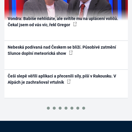
Vondra: Babiše nehlídáte, ale svítíte mu na uplácení voličů.
Čekal jsem od vás víc, řekl Gregor
Nebeská podívaná nad Českem se blíží. Působivé zatmění
Slunce doplní meteorická show
Češi slepě věřili aplikaci a přecenili síly, píší v Rakousku. V
Alpách je zachraňoval vrtulník