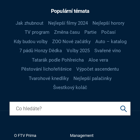
Populární témata
Jak zhubnout
Nejlepší filmy 2024
Nejlepší horory
TV program
Změna času
Partie
Počasí
Kdy budou volby
ZOO Nové začátky
Auto – katalog
7 pádů Honzy Dědka
Volby 2025
Svařené víno
Tatarák podle Pohlreicha
Aloe vera
Pěstování lichořeřišnice
Výpočet ascendentu
Tvarohové knedlíky
Nejlepší palačinky
Švestkový koláč
O FTV Prima
Management