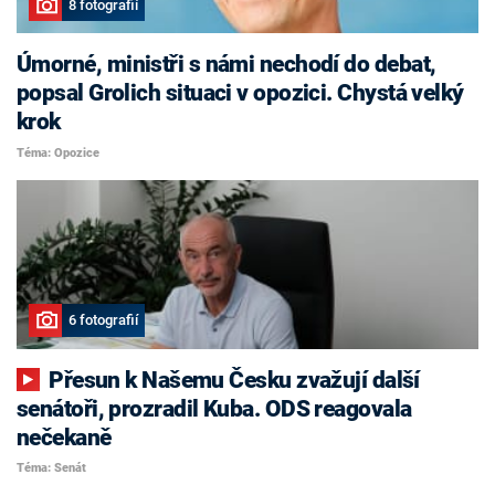
8 fotografií
Úmorné, ministři s námi nechodí do debat,
popsal Grolich situaci v opozici. Chystá velký
krok
Téma: Opozice
6 fotografií
Přesun k Našemu Česku zvažují další
senátoři, prozradil Kuba. ODS reagovala
nečekaně
Téma: Senát