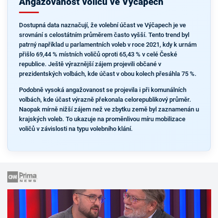
Angažovanost voličů ve Výčapech
Dostupná data naznačují, že volební účast ve Výčapech je ve
srovnání s celostátním průměrem často vyšší. Tento trend byl
patrný například u parlamentních voleb v roce 2021, kdy k urnám
přišlo 69,44 % místních voličů oproti 65,43 % v celé České
republice. Ještě výraznější zájem projevili občané v
prezidentských volbách, kde účast v obou kolech přesáhla 75 %.
Podobně vysoká angažovanost se projevila i při komunálních
volbách, kde účast výrazně překonala celorepublikový průměr.
Naopak mírně nižší zájem než ve zbytku země byl zaznamenán u
krajských voleb. To ukazuje na proměnlivou míru mobilizace
voličů v závislosti na typu volebního klání.