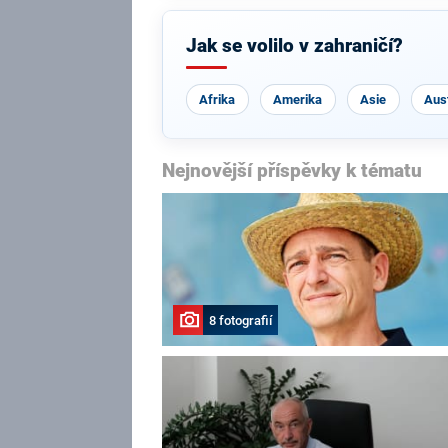
Jak se volilo v zahraničí?
Afrika
Amerika
Asie
Aust
Nejnovější příspěvky k tématu
8 fotografií