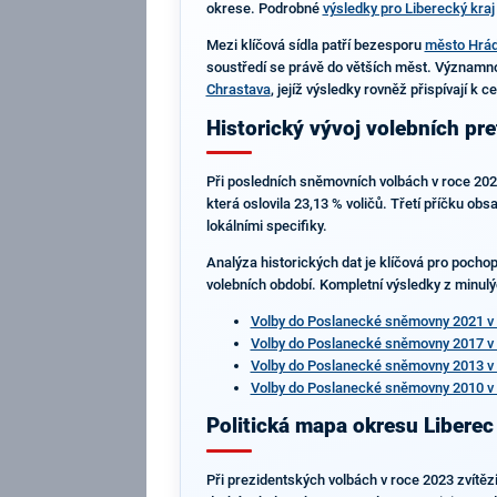
okrese. Podrobné
výsledky pro Liberecký kraj
Mezi klíčová sídla patří bezesporu
město Hrád
soustředí se právě do větších měst. Významno
Chrastava
, jejíž výsledky rovněž přispívají k 
Historický vývoj volebních pre
Při posledních sněmovních volbách v roce 2021
která oslovila 23,13 % voličů. Třetí příčku ob
lokálními specifiky.
Analýza historických dat je klíčová pro pocho
volebních období. Kompletní výsledky z minulých
Volby do Poslanecké sněmovny 2021 v 
Volby do Poslanecké sněmovny 2017 v 
Volby do Poslanecké sněmovny 2013 v 
Volby do Poslanecké sněmovny 2010 v 
Politická mapa okresu Liberec
Při prezidentských volbách v roce 2023 zvítě