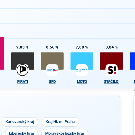
%
9,03 %
8,56 %
7,08 %
3,84 %
PIRÁTI
SPD
MOTO
STAČILO!
Karlovarský kraj
Kraj Hl. m. Praha
Liberecký kraj
Moravskoslezský kraj