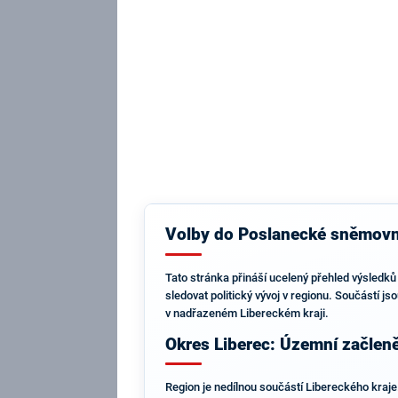
Volby do Poslanecké sněmovny
Tato stránka přináší ucelený přehled výsledků 
sledovat politický vývoj v regionu. Součástí js
v nadřazeném Libereckém kraji.
Okres Liberec: Územní začlen
Region je nedílnou součástí Libereckého kraje