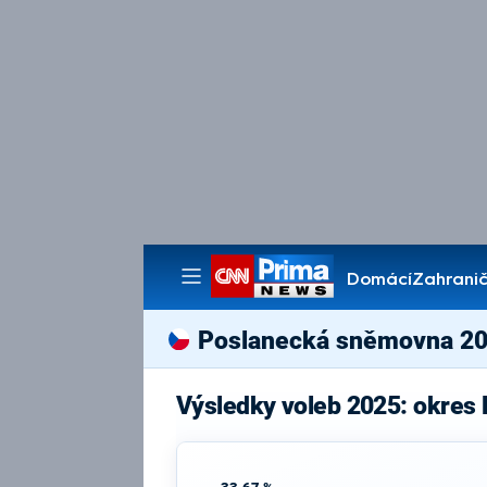
Domácí
Zahranič
Pořady
Poslanecká sněmovna 2
Výsledky voleb 2025: okres 