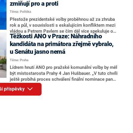
ohledně politického výkonu svého nástupce Jeronýma
zmiňují pro a proti
Tejce (za ANO) či vládní zmocněnkyně pro lidská
Téma: Politika
práva Taťány Malé (ANO). Označením „svoloč“ na
adresu vlády prý byla ještě hodná. Decroix se také
Přestože prezidentské volby proběhnou až za zhruba
vrátila k volební porážce koalice Spolu či promluvila o
rok a půl, v souvislosti s eskalujícím konfliktem mezi
hnutí Naše Česko Martina Kuby.
vládou a Petrem Pavlem se čím dál více spekuluje o
Těžkosti ANO v Praze: Náhradního
tom, koho by do bitvy o Hrad mohla vyslat současná
koalice. Někteří političtí komentátoři znovu vytahují
kandidáta na primátora zřejmě vybralo,
jméno premiéra Andreje Babiše (ANO). Jak moc je
u Senátu jasno nemá
pravděpodobné, že se v prezidentských volbách 2028
Téma: Praha
bude znovu opakovat souboj z roku 2023?
Lídrem hnutí ANO pro pražské komunální volby by měl
být místostarosta Prahy 4 Jan Hušbauer. „V tuto chvíli
ještě probíhá proces schválení finální nominace pana
Jana Hušbauera Výborem hnutí ANO,“ uvedl pro
ší příspěvky
redakci místopředseda pražského ANO Martin
Benkovič. O Hušbauerovi se spekulovalo jako o
náhradníkovi v čele pražské kandidátky poté, co
rezignoval po sérii nejasností v majetkových
přiznáních a pořizování bytů Ondřej Prokop. Zároveň
ale stále není jasné, kdo bude za ANO kandidovat ve
dvou ze tří pražských obvodů do horní komory
parlamentu. ANO má v Praze dlouhodobě horší