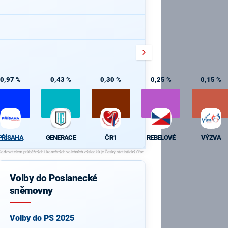
0,97 %
0,43 %
0,30 %
0,25 %
0,15 %
PŘÍSAHA
GENERACE
ČR1
REBELOVÉ
VÝZVA
Volby do Poslanecké
sněmovny
Volby do PS 2025