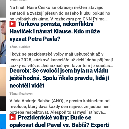
Téma: Senát
komentátoři mluví jako o slabé a v defenzivě. „Je to
úmorná práce upozorňovat na chyby vlády. Ministři s
Na hnutí Naše Česko se obracejí někteří stávající
námi navíc nechodí do debat. Chceme ale ukazovat
senátoři a zvažují přesun do našeho klubu, pokud ho
svoje témata,“ odpověděl Grolich na dotaz CNN Prima
po volbách získáme. V rozhovoru pro CNN Prima
Turkova pomsta, nekonfliktní
NEWS.
NEWS to řekl zakladatel hnutí a jihočeský hejtman
Martin Kuba. Konkrétní nebyl, ale získat by takto mohl
Havlíček i návrat Klause. Kdo může
například senátora Zdeňka Hrabu, který je dnes
vyzvat Petra Pavla?
součástí klubu ODS a TOP 09. Hraba to na dotaz
Téma: Politika
redakce nevyloučil. Předseda klubu senátorů ODS
Zdeněk Nytra redakci řekl, že počítá s odchodem
I když se prezidentské volby mají uskutečnit až v
některých senátorů z klubu a že Naše Česko není
lednu 2028, sázkové kanceláře už delší dobu přijímají
nepřítel, ale soupeř.
sázky na vítěze. Jednoznačným favoritem je současná
Decroix: Se svoločí jsem byla na vládu
hlava státu Petr Pavel. Daleko za ním pak bookmakeři
zmiňují dva výrazné politiky ANO, tedy premiéra
ještě hodná. Spolu říkalo pravdu, lidé ji
Andreje Babiše a ministra průmyslu Karla Havlíčka.
nechtěli vidět
Oblíbeným tipem samotných sázkařů je poslanec za
Téma: Rozhovor
Motoristy Filip Turek. Politolog Jan Kubáček nicméně
o případné kandidatuře kohokoliv ze zmíněné trojice
Vláda Andreje Babiše (ANO) je prvním kabinetem od
značně pochybuje. Podle něj současná koalice dosud
revoluce, který dává každý den najevo, že justici není
nemá osobu, která by Pavlovi mohla konkurovat.
potřeba respektovat. Alespoň to si myslí stínová
Prezidentské volby: Bude se
ministryně spravedlnosti ODS Eva Decroix. V
rozhovoru pro CNN Prima NEWS si nebrala servítky
opakovat duel Pavel vs. Babiš? Experti