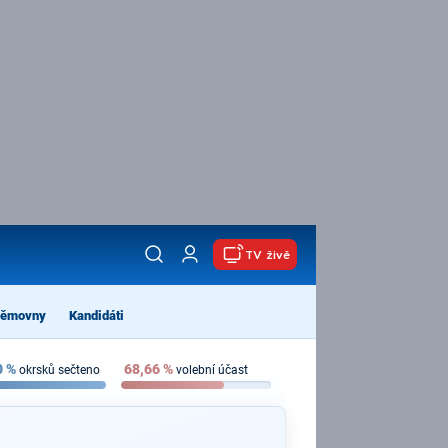
TV živě
němovny
Kandidáti
0
%
68,66
%
okrsků sečteno
volební účast