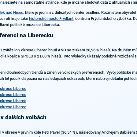
naleznete na samostatné stránce, kde je možné sledovat data z aktuálních i mi
ek nad Nisou
, které je jedním z důležitých center osídlení. Rozmístění obyva
u roli hraje také
historické město Frýdlant
, centrum Frýdlantského výběžku. Dá
celkové politické mozaice Liberecka.
ferencí na Liberecku
 zvítězilo v okrese Liberec hnutí ANO se ziskem 26,96 % hlasů. Na druhém místě
sadila koalice SPOLU s 21,60 % hlasů. Tyto výsledky ukázaly podobné rozložení si
pení dlouhodobých trendů a změn ve voličských preferencích. Vývoj politické ma
 let jsou k dispozici na následujících odkazech, které nabízejí detailní pohled 
okrese Liberec
okrese Liberec
okrese Liberec
okrese Liberec
 v dalších volbách
zil v okrese v prvním kole Petr Pavel (36,54 %), následovaný Andrejem Babišem