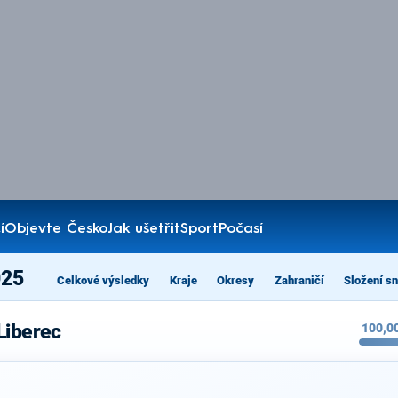
í
Objevte Česko
Jak ušetřit
Sport
Počasí
025
Celkové výsledky
Kraje
Okresy
Zahraničí
Složení s
Liberec
100,0