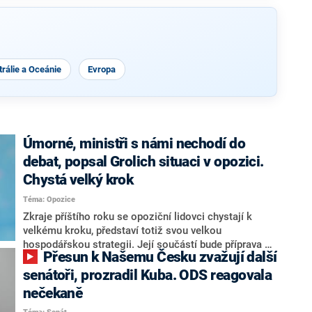
rálie a Oceánie
Evropa
Úmorné, ministři s námi nechodí do
debat, popsal Grolich situaci v opozici.
Chystá velký krok
Téma: Opozice
Zkraje příštího roku se opoziční lidovci chystají k
velkému kroku, představí totiž svou velkou
hospodářskou strategii. Její součástí bude příprava na
Přesun k Našemu Česku zvažují další
stárnutí populace, řekl ve středu na setkání s novináři
nový předseda lidovců Jan Grolich. Ten zároveň v
senátoři, prozradil Kuba. ODS reagovala
senátních volbách kandiduje ve Vyškově. Popsal i
nečekaně
aktivitu opozice, o níž vládní strany nebo političtí