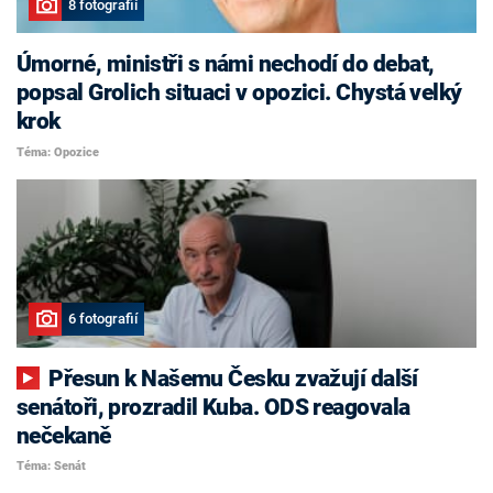
8 fotografií
Úmorné, ministři s námi nechodí do debat,
popsal Grolich situaci v opozici. Chystá velký
krok
Téma: Opozice
6 fotografií
Přesun k Našemu Česku zvažují další
senátoři, prozradil Kuba. ODS reagovala
nečekaně
Téma: Senát