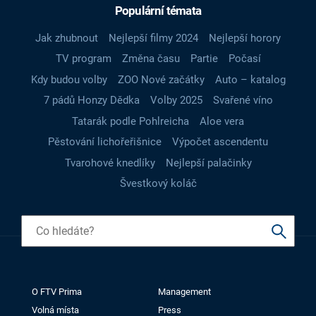
Populární témata
Jak zhubnout
Nejlepší filmy 2024
Nejlepší horory
TV program
Změna času
Partie
Počasí
Kdy budou volby
ZOO Nové začátky
Auto – katalog
7 pádů Honzy Dědka
Volby 2025
Svařené víno
Tatarák podle Pohlreicha
Aloe vera
Pěstování lichořeřišnice
Výpočet ascendentu
Tvarohové knedlíky
Nejlepší palačinky
Švestkový koláč
O FTV Prima
Management
Volná místa
Press