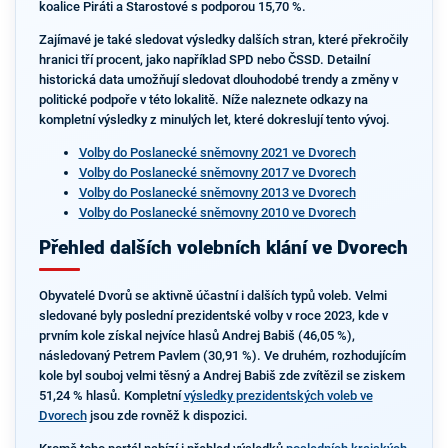
koalice Piráti a Starostové s podporou 15,70 %.
Zajímavé je také sledovat výsledky dalších stran, které překročily
hranici tří procent, jako například SPD nebo ČSSD. Detailní
historická data umožňují sledovat dlouhodobé trendy a změny v
politické podpoře v této lokalitě. Níže naleznete odkazy na
kompletní výsledky z minulých let, které dokreslují tento vývoj.
Volby do Poslanecké sněmovny 2021 ve Dvorech
Volby do Poslanecké sněmovny 2017 ve Dvorech
Volby do Poslanecké sněmovny 2013 ve Dvorech
Volby do Poslanecké sněmovny 2010 ve Dvorech
Přehled dalších volebních klání ve Dvorech
Obyvatelé Dvorů se aktivně účastní i dalších typů voleb. Velmi
sledované byly poslední prezidentské volby v roce 2023, kde v
prvním kole získal nejvíce hlasů Andrej Babiš (46,05 %),
následovaný Petrem Pavlem (30,91 %). Ve druhém, rozhodujícím
kole byl souboj velmi těsný a Andrej Babiš zde zvítězil se ziskem
51,24 % hlasů. Kompletní
výsledky prezidentských voleb ve
Dvorech
jsou zde rovněž k dispozici.