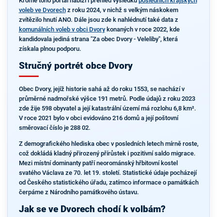
Kromě toho portál nabízí i přehled výsledků
posledních krajských
voleb ve Dvorech
z roku 2024, v nichž s velkým náskokem
zvítězilo hnutí ANO. Dále jsou zde k nahlédnutí také data z
komunálních voleb v obci Dvory
konaných v roce 2022, kde
kandidovala jediná strana "Za obec Dvory - Veleliby", která
získala plnou podporu.
Stručný portrét obce Dvory
Obec Dvory, jejíž historie sahá až do roku 1553, se nachází v
průměrné nadmořské výšce 191 metrů. Podle údajů z roku 2023
zde žije 598 obyvatel a její katastrální území má rozlohu 6,8 km².
V roce 2021 bylo v obci evidováno 216 domů a její poštovní
směrovací číslo je 288 02.
Z demografického hlediska obec v posledních letech mírně roste,
což dokládá kladný přirozený přírůstek i pozitivní saldo migrace.
Mezi místní dominanty patří neorománský hřbitovní kostel
svatého Václava ze 70. let 19. století. Statistické údaje pocházejí
od Českého statistického úřadu, zatímco informace o památkách
čerpáme z Národního památkového ústavu.
Jak se ve Dvorech chodí k volbám?