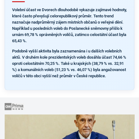
Volební účast ve Dvorech dlouhodobě vykazuje zajímavé hodnoty,
které často převyšují celorepublikový průměr. Tento trend
naznačuje nadprůměrný zájem místních občanů o veřejné dění.
Například u posledních voleb do Poslanecké sněmovny přišlo k
urnám 69,78 % oprávněných voličů, zatímco celostátní účast byla
65,43 %.
Podobně vyšší aktivita byla zaznamenána i u dalších volebních
aktů. V druhém kole prezidentských voleb dosáhla účast 74,66 %
oproti celostátním 70,25 %. Také u krajských (38,79 % vs. 32,91
%) a komunálních voleb (51,23 % vs. 46,07 %) byla angažovanost
voličů v této obci vyšší než průměr v České republice.