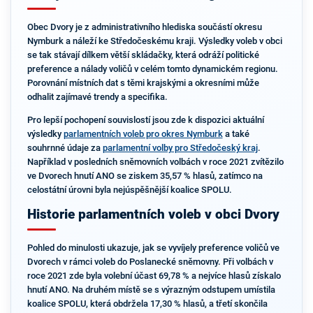
Obec Dvory je z administrativního hlediska součástí okresu
Nymburk a náleží ke Středočeskému kraji. Výsledky voleb v obci
se tak stávají dílkem větší skládačky, která odráží politické
preference a nálady voličů v celém tomto dynamickém regionu.
Porovnání místních dat s těmi krajskými a okresními může
odhalit zajímavé trendy a specifika.
Pro lepší pochopení souvislostí jsou zde k dispozici aktuální
výsledky
parlamentních voleb pro okres Nymburk
a také
souhrnné údaje za
parlamentní volby pro Středočeský kraj
.
Například v posledních sněmovních volbách v roce 2021 zvítězilo
ve Dvorech hnutí ANO se ziskem 35,57 % hlasů, zatímco na
celostátní úrovni byla nejúspěšnější koalice SPOLU.
Historie parlamentních voleb v obci Dvory
Pohled do minulosti ukazuje, jak se vyvíjely preference voličů ve
Dvorech v rámci voleb do Poslanecké sněmovny. Při volbách v
roce 2021 zde byla volební účast 69,78 % a nejvíce hlasů získalo
hnutí ANO. Na druhém místě se s výrazným odstupem umístila
koalice SPOLU, která obdržela 17,30 % hlasů, a třetí skončila