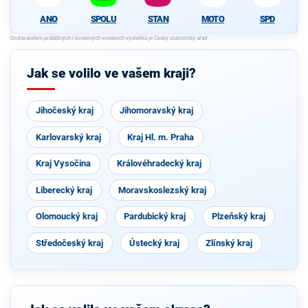
ANO
SPOLU
STAN
MOTO
SPD
Jak se volilo ve vašem kraji?
Jihočeský kraj
Jihomoravský kraj
Karlovarský kraj
Kraj Hl. m. Praha
Kraj Vysočina
Královéhradecký kraj
Liberecký kraj
Moravskoslezský kraj
Olomoucký kraj
Pardubický kraj
Plzeňský kraj
Středočeský kraj
Ústecký kraj
Zlínský kraj