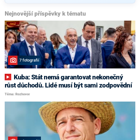
Nejnovější příspěvky k tématu
7 fotografií
Kuba: Stát nemá garantovat nekonečný
růst důchodů. Lidé musí být sami zodpovědní
Téma: Rozhovor