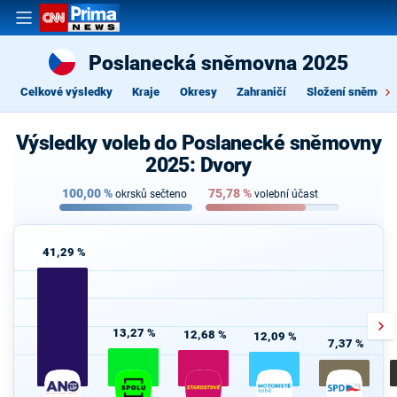
Poslanecká sněmovna 2025
Celkové výsledky
Kraje
Okresy
Zahraničí
Složení sněmovn
Výsledky voleb do Poslanecké sněmovny
2025: Dvory
100,00
%
75,78
%
okrsků sečteno
volební účast
41,29 %
13,27 %
12,68 %
12,09 %
7,37 %