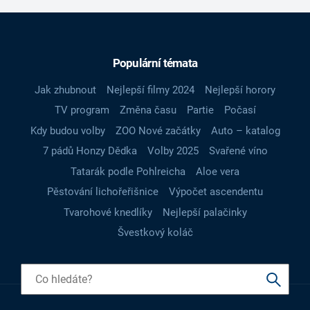
Populární témata
Jak zhubnout
Nejlepší filmy 2024
Nejlepší horory
TV program
Změna času
Partie
Počasí
Kdy budou volby
ZOO Nové začátky
Auto – katalog
7 pádů Honzy Dědka
Volby 2025
Svařené víno
Tatarák podle Pohlreicha
Aloe vera
Pěstování lichořeřišnice
Výpočet ascendentu
Tvarohové knedlíky
Nejlepší palačinky
Švestkový koláč