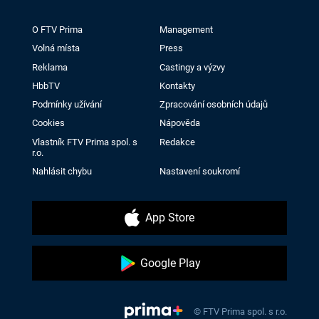
O FTV Prima
Management
Volná místa
Press
Reklama
Castingy a výzvy
HbbTV
Kontakty
Podmínky užívání
Zpracování osobních údajů
Cookies
Nápověda
Vlastník FTV Prima spol. s
Redakce
r.o.
Nahlásit chybu
Nastavení soukromí
App Store
Google Play
© FTV Prima spol. s r.o.