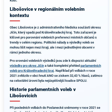
Kost.
Libošovice v regionálním volebním
kontextu
Obec Libošovice je z administrativního hlediska součástí okresu
Jičín, který spadá pod Královéhradecký kraj. Toto zařazení je
klíčové pro porovnání volebních preferencí místních občanů s
trendy v celém regionu. Politické nálady a výsledky voleb se
mohou lišit nejen mezi kraji, ale i mezi jednotlivými obcemi v
rámci jednoho okresu.
Pro srovnání volebních výsledků jsou zde k dispozici aktuální
výsledky pro okres Jičín
a také kompletní přehled
parlamentních
voleb pro Královéhradecký kraj
. Například při volbách v roce
2021 zvítězilo v obci hnutí ANO se ziskem 32,43 % hlasů, zatímco
na celostátní úrovni byla nejúspěšnější koalice SPOLU.
Historie parlamentních voleb v
Libošovicích
Při posledních volbách do Poslanecké sněmovny v roce 2021 se