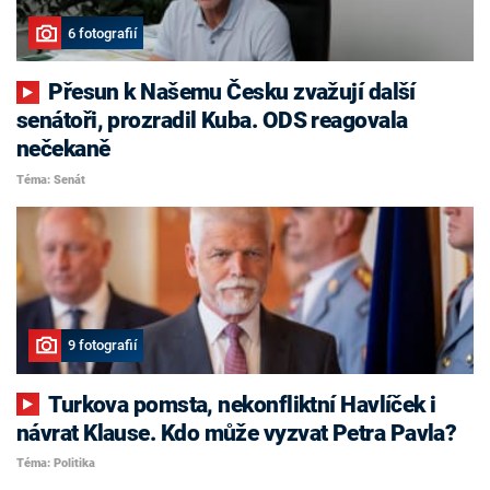
6 fotografií
Přesun k Našemu Česku zvažují další
senátoři, prozradil Kuba. ODS reagovala
nečekaně
Téma: Senát
9 fotografií
Turkova pomsta, nekonfliktní Havlíček i
návrat Klause. Kdo může vyzvat Petra Pavla?
Téma: Politika