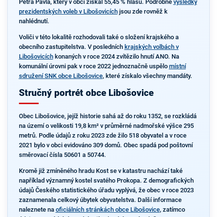
Petra Pavla, který v obci získal 55,45 % hlasů. Podrobné
výsledky
prezidentských voleb v Libošovicích
jsou zde rovněž k
nahlédnutí.
Voliči v této lokalitě rozhodovali také o složení krajského a
obecního zastupitelstva. V posledních
krajských volbách v
Libošovicích
konaných v roce 2024 zvítězilo hnutí ANO. Na
komunální úrovni pak v roce 2022 jednoznačně uspělo
místní
sdružení SNK obce Libošovice
, které získalo všechny mandáty.
Stručný portrét obce Libošovice
Obec Libošovice, jejíž historie sahá až do roku 1352, se rozkládá
na území o velikosti 19,8 km² v průměrné nadmořské výšce 295
metrů. Podle údajů z roku 2023 zde žilo 518 obyvatel a v roce
2021 bylo v obci evidováno 309 domů. Obec spadá pod poštovní
směrovací čísla 50601 a 50744.
Kromě již zmíněného hradu Kost se v katastru nachází také
například významný kostel svatého Prokopa. Z demografických
údajů Českého statistického úřadu vyplývá, že obec v roce 2023
zaznamenala celkový úbytek obyvatelstva. Další informace
naleznete na
oficiálních stránkách obce Libošovice
, zatímco