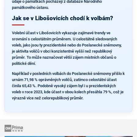
údaje o památkách pocházejí z databáze Národního
památkového ústavu.
Jak se v Libošovicích chodí k volbám?
Volební účast v Libošovicích vykazuje zajímavé trendy ve
srovnání s celostátním průměrem. U celostátně sledovaných
voleb, jako jsou ty prezidentské nebo do Poslanecké sněmovny,
je aktivita voličů v obci konzistentně vyšší než republikový
průměr. To může naznačovat větší zájem místních občanů o
politické dění.
Například v posledních volbách do Poslanecké sněmovny přišlo k
urnám 71,98 % oprávněných voličů, zatímco celostátní účast
činila 65,43 %. Podobně vysoký zájem byl i u prezidentských
voleb v roce 2023, kde účast v obou kolech přesáhla 79 %, což je
výrazně více než celorepublikový průměr.