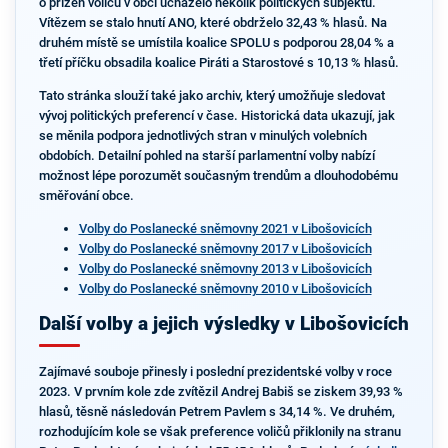
o přízeň voličů v obci ucházelo několik politických subjektů.
Vítězem se stalo hnutí ANO, které obdrželo 32,43 % hlasů. Na
druhém místě se umístila koalice SPOLU s podporou 28,04 % a
třetí příčku obsadila koalice Piráti a Starostové s 10,13 % hlasů.
Tato stránka slouží také jako archiv, který umožňuje sledovat
vývoj politických preferencí v čase. Historická data ukazují, jak
se měnila podpora jednotlivých stran v minulých volebních
obdobích. Detailní pohled na starší parlamentní volby nabízí
možnost lépe porozumět současným trendům a dlouhodobému
směřování obce.
Volby do Poslanecké sněmovny 2021 v Libošovicích
Volby do Poslanecké sněmovny 2017 v Libošovicích
Volby do Poslanecké sněmovny 2013 v Libošovicích
Volby do Poslanecké sněmovny 2010 v Libošovicích
Další volby a jejich výsledky v Libošovicích
Zajímavé souboje přinesly i poslední prezidentské volby v roce
2023. V prvním kole zde zvítězil Andrej Babiš se ziskem 39,93 %
hlasů, těsně následován Petrem Pavlem s 34,14 %. Ve druhém,
rozhodujícím kole se však preference voličů přiklonily na stranu