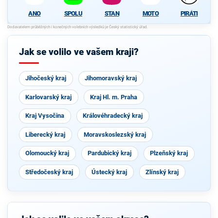
ANO
SPOLU
STAN
MOTO
PIRÁTI
Jak se volilo ve vašem kraji?
Jihočeský kraj
Jihomoravský kraj
Karlovarský kraj
Kraj Hl. m. Praha
Kraj Vysočina
Královéhradecký kraj
Liberecký kraj
Moravskoslezský kraj
Olomoucký kraj
Pardubický kraj
Plzeňský kraj
Středočeský kraj
Ústecký kraj
Zlínský kraj