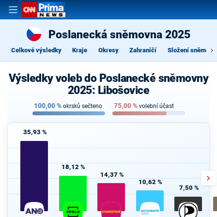
Poslanecká sněmovna 2025
Celkové výsledky
Kraje
Okresy
Zahraničí
Složení sněmovn
Výsledky voleb do Poslanecké sněmovny
2025: Libošovice
100,00
%
75,00
%
okrsků sečteno
volební účast
35,93 %
18,12 %
14,37 %
10,62 %
7,50 %