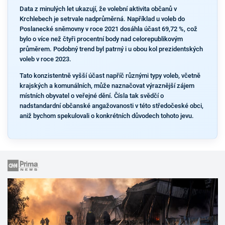
Data z minulých let ukazují, že volební aktivita občanů v
Krchlebech je setrvale nadprůměrná. Například u voleb do
Poslanecké sněmovny v roce 2021 dosáhla účast 69,72 %, což
bylo o více než čtyři procentní body nad celorepublikovým
průměrem. Podobný trend byl patrný i u obou kol prezidentských
voleb v roce 2023.
Tato konzistentně vyšší účast napříč různými typy voleb, včetně
krajských a komunálních, může naznačovat výraznější zájem
místních obyvatel o veřejné dění. Čísla tak svědčí o
nadstandardní občanské angažovanosti v této středočeské obci,
aniž bychom spekulovali o konkrétních důvodech tohoto jevu.