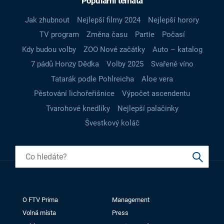
Populární témata
Jak zhubnout
Nejlepší filmy 2024
Nejlepší horory
TV program
Změna času
Partie
Počasí
Kdy budou volby
ZOO Nové začátky
Auto – katalog
7 pádů Honzy Dědka
Volby 2025
Svařené víno
Tatarák podle Pohlreicha
Aloe vera
Pěstování lichořeřišnice
Výpočet ascendentu
Tvarohové knedlíky
Nejlepší palačinky
Švestkový koláč
O FTV Prima
Management
Volná místa
Press