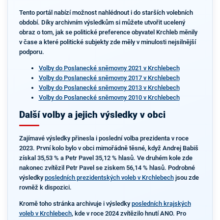
Tento portál nabízí možnost nahlédnout i do starších volebních
období. Díky archivním výsledkům si můžete utvořit ucelený
obraz o tom, jak se politické preference obyvatel Krchleb měnily
v čase a které politické subjekty zde měly v minulosti nejsilnější
podporu.
Volby do Poslanecké sněmovny 2021 v Krchlebech
Volby do Poslanecké sněmovny 2017 v Krchlebech
Volby do Poslanecké sněmovny 2013 v Krchlebech
Volby do Poslanecké sněmovny 2010 v Krchlebech
Další volby a jejich výsledky v obci
Zajímavé výsledky přinesla i poslední volba prezidenta v roce
2023. První kolo bylo v obci mimořádně těsné, když Andrej Babiš
získal 35,53 % a Petr Pavel 35,12 % hlasů. Ve druhém kole zde
nakonec zvítězil Petr Pavel se ziskem 56,14 % hlasů. Podrobné
výsledky
posledních prezidentských voleb v Krchlebech
jsou zde
rovněž k dispozici.
Kromě toho stránka archivuje i výsledky
posledních krajských
voleb v Krchlebech
, kde v roce 2024 zvítězilo hnutí ANO. Pro