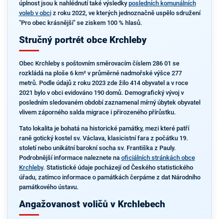
úplnost jsou k nahlédnutí také výsledky
posledních komunálních
voleb v obci
z roku 2022, ve kterých jednoznačně uspělo sdružení
"Pro obec krásnější" se ziskem 100 % hlasů.
Stručný portrét obce Krchleby
Obec Krchleby s poštovním směrovacím číslem 286 01 se
rozkládá na ploše 6 km² v průměrné nadmořské výšce 277
metrů. Podle údajů z roku 2023 zde žilo 414 obyvatel a v roce
2021 bylo v obci evidováno 190 domů. Demografický vývoj v
posledním sledovaném období zaznamenal mírný úbytek obyvatel
vlivem záporného salda migrace i přirozeného přírůstku.
Tato lokalita je bohatá na historické památky, mezi které patří
raně gotický kostel sv. Václava, klasicistní fara z počátku 19.
století nebo unikátní barokní socha sv. Františka z Pauly.
Podrobnější informace naleznete na
oficiálních stránkách obce
Krchleby
. Statistické údaje pocházejí od Českého statistického
úřadu, zatímco informace o památkách čerpáme z dat Národního
památkového ústavu.
Angažovanost voličů v Krchlebech