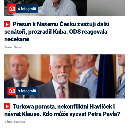
6 fotografií
Přesun k Našemu Česku zvažují další
senátoři, prozradil Kuba. ODS reagovala
nečekaně
Téma: Senát
9 fotografií
Turkova pomsta, nekonfliktní Havlíček i
návrat Klause. Kdo může vyzvat Petra Pavla?
Téma: Politika