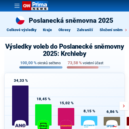
Poslanecká sněmovna 2025
Celkové výsledky
Kraje
Okresy
Zahraničí
Složení sněmovn
Výsledky voleb do Poslanecké sněmovny
2025: Krchleby
100,00
%
73,58
%
okrsků sečteno
volební účast
34,33 %
18,45 %
15,02 %
8,15 %
6,86 %