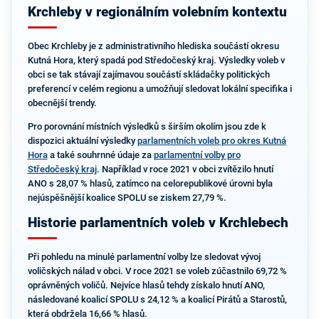
Krchleby v regionálním volebním kontextu
Obec Krchleby je z administrativního hlediska součástí okresu
Kutná Hora, který spadá pod Středočeský kraj. Výsledky voleb v
obci se tak stávají zajímavou součástí skládačky politických
preferencí v celém regionu a umožňují sledovat lokální specifika i
obecnější trendy.
Pro porovnání místních výsledků s širším okolím jsou zde k
dispozici aktuální výsledky
parlamentních voleb pro okres Kutná
Hora
a také souhrnné údaje za
parlamentní volby pro
Středočeský kraj
. Například v roce 2021 v obci zvítězilo hnutí
ANO s 28,07 % hlasů, zatímco na celorepublikové úrovni byla
nejúspěšnější koalice SPOLU se ziskem 27,79 %.
Historie parlamentních voleb v Krchlebech
Při pohledu na minulé parlamentní volby lze sledovat vývoj
voličských nálad v obci. V roce 2021 se voleb zúčastnilo 69,72 %
oprávněných voličů. Nejvíce hlasů tehdy získalo hnutí ANO,
následované koalicí SPOLU s 24,12 % a koalicí Pirátů a Starostů,
která obdržela 16,66 % hlasů.