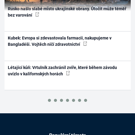
Rusko našlo slabé místo ukrajinské obrany. Útočit může téměř
bez varování
Kubek: Evropa si zdevastovala farmacii, nakupujeme v
Bangladéši. Vojtěch ničí zdravotnictví
Létající kůň: Vrtulník zachránil zvíře, které během závodu
uvízlo v kalifornských horách