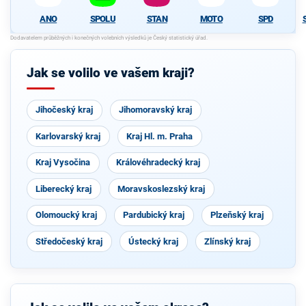
ANO
SPOLU
STAN
MOTO
SPD
Jak se volilo ve vašem kraji?
Jihočeský kraj
Jihomoravský kraj
Karlovarský kraj
Kraj Hl. m. Praha
Kraj Vysočina
Královéhradecký kraj
Liberecký kraj
Moravskoslezský kraj
Olomoucký kraj
Pardubický kraj
Plzeňský kraj
Středočeský kraj
Ústecký kraj
Zlínský kraj