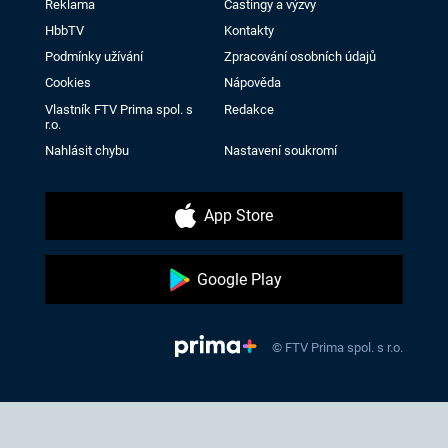
Reklama
Castingy a výzvy
HbbTV
Kontakty
Podmínky užívání
Zpracování osobních údajů
Cookies
Nápověda
Vlastník FTV Prima spol. s
Redakce
r.o.
Nahlásit chybu
Nastavení soukromí
App Store
Google Play
© FTV Prima spol. s r.o.