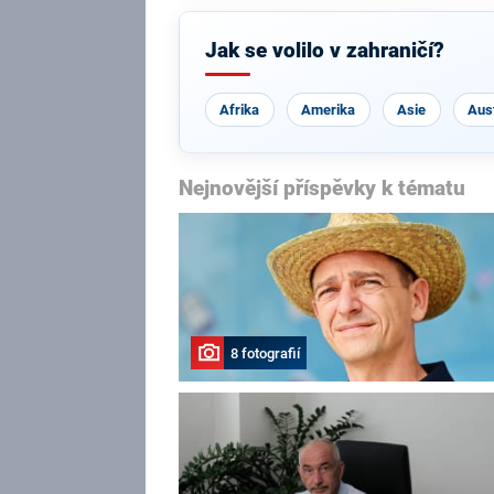
Jak se volilo v zahraničí?
Afrika
Amerika
Asie
Aust
Nejnovější příspěvky k tématu
8 fotografií