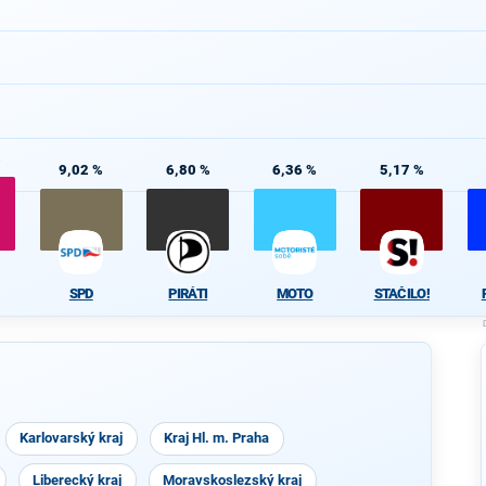
%
9,02 %
6,80 %
6,36 %
5,17 %
SPD
PIRÁTI
MOTO
STAČILO!
Karlovarský kraj
Kraj Hl. m. Praha
Liberecký kraj
Moravskoslezský kraj