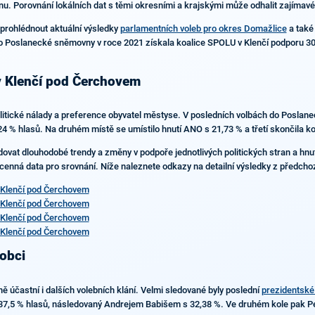
nu. Porovnání lokálních dat s těmi okresními a krajskými může odhalit zajímavé 
 prohlédnout aktuální výsledky
parlamentních voleb pro okres Domažlice
a také
o Poslanecké sněmovny v roce 2021 získala koalice SPOLU v Klenčí podporu 30,2
 v Klenčí pod Čerchovem
politické nálady a preference obyvatel městyse. V posledních volbách do Poslan
 hlasů. Na druhém místě se umístilo hnutí ANO s 21,73 % a třetí skončila koa
vat dlouhodobé trendy a změny v podpoře jednotlivých politických stran a hnutí.
 cenná data pro srovnání. Níže naleznete odkazy na detailní výsledky z předcho
 Klenčí pod Čerchovem
 Klenčí pod Čerchovem
 Klenčí pod Čerchovem
 Klenčí pod Čerchovem
 obci
účastní i dalších volebních klání. Velmi sledované byly poslední
prezidentské
 37,5 % hlasů, následovaný Andrejem Babišem s 32,38 %. Ve druhém kole pak Petr