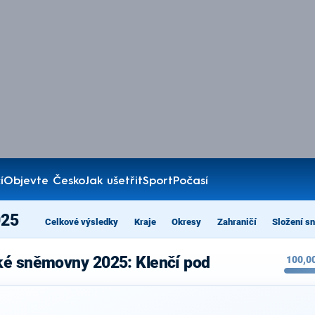
í
Objevte Česko
Jak ušetřit
Sport
Počasí
025
Celkové výsledky
Kraje
Okresy
Zahraničí
Složení s
ké sněmovny 2025: Klenčí pod
100,0