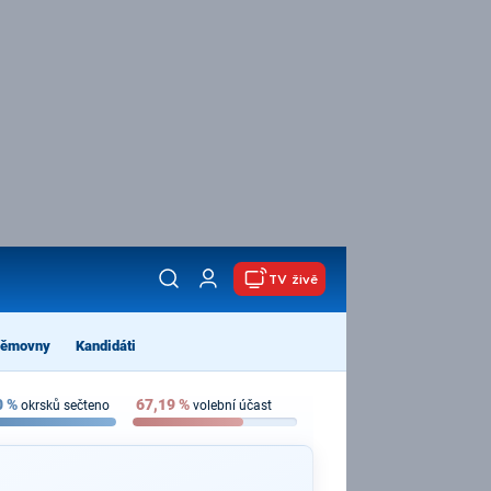
TV živě
němovny
Kandidáti
0
%
67,19
%
okrsků sečteno
volební účast