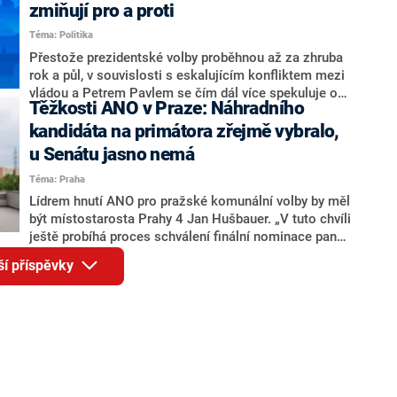
ohledně politického výkonu svého nástupce Jeronýma
zmiňují pro a proti
Tejce (za ANO) či vládní zmocněnkyně pro lidská
Téma: Politika
práva Taťány Malé (ANO). Označením „svoloč“ na
adresu vlády prý byla ještě hodná. Decroix se také
Přestože prezidentské volby proběhnou až za zhruba
vrátila k volební porážce koalice Spolu či promluvila o
rok a půl, v souvislosti s eskalujícím konfliktem mezi
hnutí Naše Česko Martina Kuby.
vládou a Petrem Pavlem se čím dál více spekuluje o
Těžkosti ANO v Praze: Náhradního
tom, koho by do bitvy o Hrad mohla vyslat současná
koalice. Někteří političtí komentátoři znovu vytahují
kandidáta na primátora zřejmě vybralo,
jméno premiéra Andreje Babiše (ANO). Jak moc je
u Senátu jasno nemá
pravděpodobné, že se v prezidentských volbách 2028
Téma: Praha
bude znovu opakovat souboj z roku 2023?
Lídrem hnutí ANO pro pražské komunální volby by měl
být místostarosta Prahy 4 Jan Hušbauer. „V tuto chvíli
ještě probíhá proces schválení finální nominace pana
Jana Hušbauera Výborem hnutí ANO,“ uvedl pro
ší příspěvky
redakci místopředseda pražského ANO Martin
Benkovič. O Hušbauerovi se spekulovalo jako o
náhradníkovi v čele pražské kandidátky poté, co
rezignoval po sérii nejasností v majetkových
přiznáních a pořizování bytů Ondřej Prokop. Zároveň
ale stále není jasné, kdo bude za ANO kandidovat ve
dvou ze tří pražských obvodů do horní komory
parlamentu. ANO má v Praze dlouhodobě horší