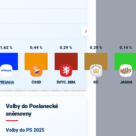
1,62 %
0,44 %
0,29 %
0,29 %
0,14 %
PŘÍSAHA
ČSSD
ŠVÝC. DEM.
KČ
JASAN
Volby do Poslanecké
sněmovny
Volby do PS 2025