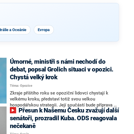
rálie a Oceánie
Evropa
Úmorné, ministři s námi nechodí do
debat, popsal Grolich situaci v opozici.
Chystá velký krok
Téma: Opozice
Zkraje příštího roku se opoziční lidovci chystají k
velkému kroku, představí totiž svou velkou
hospodářskou strategii. Její součástí bude příprava na
Přesun k Našemu Česku zvažují další
stárnutí populace, řekl ve středu na setkání s novináři
nový předseda lidovců Jan Grolich. Ten zároveň v
senátoři, prozradil Kuba. ODS reagovala
senátních volbách kandiduje ve Vyškově. Popsal i
nečekaně
aktivitu opozice, o níž vládní strany nebo političtí