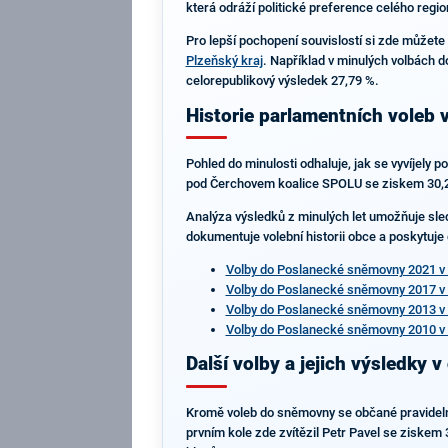
která odráží politické preference celého regio
Pro lepší pochopení souvislostí si zde můžete
Plzeňský kraj
. Například v minulých volbách d
celorepublikový výsledek 27,79 %.
Historie parlamentních voleb
Pohled do minulosti odhaluje, jak se vyvíjely 
pod Čerchovem koalice SPOLU se ziskem 30,24 %
Analýza výsledků z minulých let umožňuje sledo
dokumentuje volební historii obce a poskytuje
Volby do Poslanecké sněmovny 2021 v
Volby do Poslanecké sněmovny 2017 v
Volby do Poslanecké sněmovny 2013 v
Volby do Poslanecké sněmovny 2010 v
Další volby a jejich výsledky v
Kromě voleb do sněmovny se občané pravidelně 
prvním kole zde zvítězil Petr Pavel se ziskem