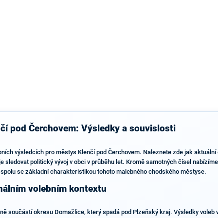
výsledky než ve zbytku republiky.
čí pod Čerchovem: Výsledky a souvislosti
ebních výsledcích pro městys Klenčí pod Čerchovem. Naleznete zde jak aktuáln
je sledovat politický vývoj v obci v průběhu let. Kromě samotných čísel nabízíme
 spolu se základní charakteristikou tohoto malebného chodského městyse.
nálním volebním kontextu
ě součástí okresu Domažlice, který spadá pod Plzeňský kraj. Výsledky voleb v o