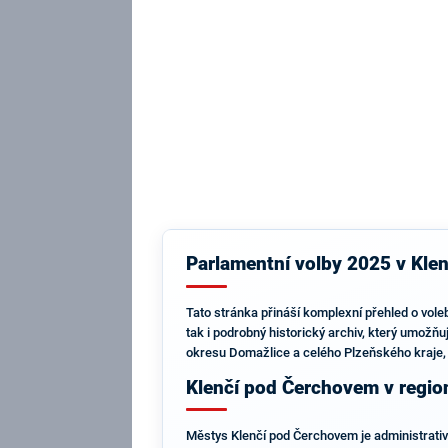
Parlamentní volby 2025 v Klen
Tato stránka přináší komplexní přehled o vol
tak i podrobný historický archiv, který umožňu
okresu Domažlice a celého Plzeňského kraje,
Klenčí pod Čerchovem v regio
Městys Klenčí pod Čerchovem je administrativn