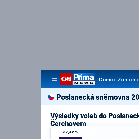
Domácí
Zahranič
Pořady
Poslanecká sněmovna 2
Výsledky voleb do Poslanec
Čerchovem
37,42 %