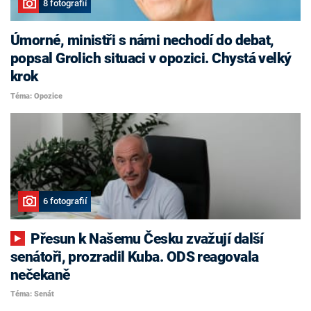
8 fotografií
Úmorné, ministři s námi nechodí do debat,
popsal Grolich situaci v opozici. Chystá velký
krok
Téma: Opozice
6 fotografií
Přesun k Našemu Česku zvažují další
senátoři, prozradil Kuba. ODS reagovala
nečekaně
Téma: Senát