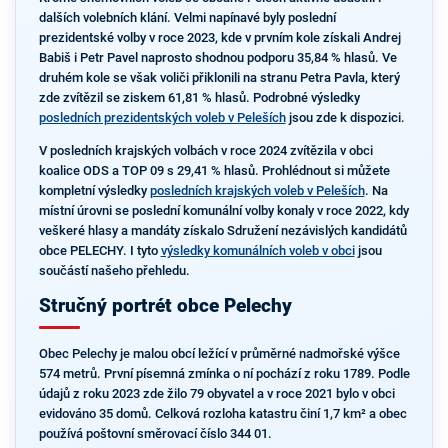
dalších volebních klání. Velmi napínavé byly poslední
prezidentské volby v roce 2023, kde v prvním kole získali Andrej
Babiš i Petr Pavel naprosto shodnou podporu 35,84 % hlasů. Ve
druhém kole se však voliči přiklonili na stranu Petra Pavla, který
zde zvítězil se ziskem 61,81 % hlasů. Podrobné výsledky
posledních prezidentských voleb v Peleších
jsou zde k dispozici.
V posledních krajských volbách v roce 2024 zvítězila v obci
koalice ODS a TOP 09 s 29,41 % hlasů. Prohlédnout si můžete
kompletní výsledky
posledních krajských voleb v Peleších
. Na
místní úrovni se poslední komunální volby konaly v roce 2022, kdy
veškeré hlasy a mandáty získalo Sdružení nezávislých kandidátů
obce PELECHY. I tyto
výsledky komunálních voleb v obci
jsou
součástí našeho přehledu.
Stručný portrét obce Pelechy
Obec Pelechy je malou obcí ležící v průměrné nadmořské výšce
574 metrů. První písemná zmínka o ní pochází z roku 1789. Podle
údajů z roku 2023 zde žilo 79 obyvatel a v roce 2021 bylo v obci
evidováno 35 domů. Celková rozloha katastru činí 1,7 km² a obec
používá poštovní směrovací číslo 344 01.