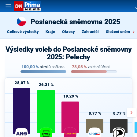
Poslanecká sněmovna 2025
Celkové výsledky
Kraje
Okresy
Zahraničí
Složení sněmovn
Výsledky voleb do Poslanecké sněmovny
2025: Pelechy
100,00
%
78,08
%
okrsků sečteno
volební účast
28,07 %
26,31 %
19,29 %
8,77 %
8,77 %