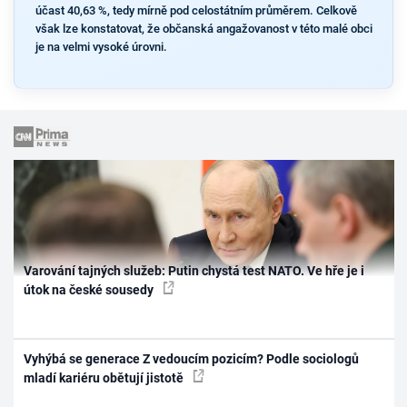
účast 40,63 %, tedy mírně pod celostátním průměrem. Celkově
však lze konstatovat, že občanská angažovanost v této malé obci
je na velmi vysoké úrovni.
Varování tajných služeb: Putin chystá test NATO. Ve hře je i
útok na české sousedy
Vyhýbá se generace Z vedoucím pozicím? Podle sociologů
mladí kariéru obětují jistotě