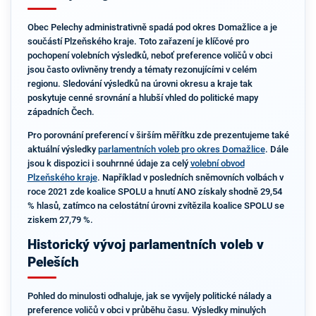
Obec Pelechy administrativně spadá pod okres Domažlice a je
součástí Plzeňského kraje. Toto zařazení je klíčové pro
pochopení volebních výsledků, neboť preference voličů v obci
jsou často ovlivněny trendy a tématy rezonujícími v celém
regionu. Sledování výsledků na úrovni okresu a kraje tak
poskytuje cenné srovnání a hlubší vhled do politické mapy
západních Čech.
Pro porovnání preferencí v širším měřítku zde prezentujeme také
aktuální výsledky
parlamentních voleb pro okres Domažlice
. Dále
jsou k dispozici i souhrnné údaje za celý
volební obvod
Plzeňského kraje
. Například v posledních sněmovních volbách v
roce 2021 zde koalice SPOLU a hnutí ANO získaly shodně 29,54
% hlasů, zatímco na celostátní úrovni zvítězila koalice SPOLU se
ziskem 27,79 %.
Historický vývoj parlamentních voleb v
Peleších
Pohled do minulosti odhaluje, jak se vyvíjely politické nálady a
preference voličů v obci v průběhu času. Výsledky minulých