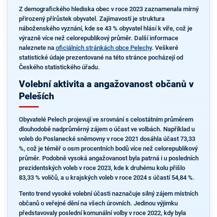
Z demografického hlediska obec v roce 2023 zaznamenala mírný
přirozený přírůstek obyvatel. Zajímavostí je struktura
náboženského vyznání, kde se 43 % obyvatel hlásí k víře, což je
výrazně více než celorepublikový průměr. Další informace
naleznete na
oficiálních stránkách obce Pelechy
. Veškeré
statistické údaje prezentované na této stránce pocházejí od
Českého statistického úřadu.
Volební aktivita a angažovanost občanů v
Peleších
Obyvatelé Pelech projevují ve srovnání s celostátním průměrem
dlouhodobě nadprůměrný zájem o účast ve volbách. Například u
voleb do Poslanecké sněmovny v roce 2021 dosáhla účast 73,33
%, což je téměř o osm procentních bodů více než celorepublikový
průměr. Podobně vysoká angažovanost byla patrná i u posledních
prezidentských voleb v roce 2023, kde k druhému kolu přišlo
83,33 % voličů, a u krajských voleb v roce 2024 s účastí 54,84 %.
Tento trend vysoké volební účasti naznačuje silný zájem místních
občanů o veřejné dění na všech úrovních. Jedinou výjimku
představovaly poslední komunální volby v roce 2022, kdy byla