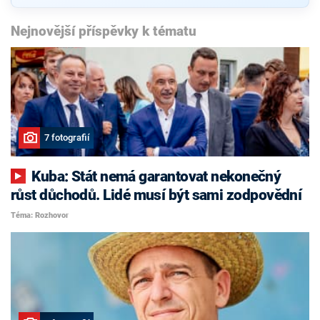
Nejnovější příspěvky k tématu
7 fotografií
Kuba: Stát nemá garantovat nekonečný
růst důchodů. Lidé musí být sami zodpovědní
Téma: Rozhovor