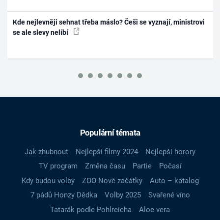
Kde nejlevněji sehnat třeba máslo? Češi se vyznají, ministrovi
se ale slevy nelíbí
Populární témata
Jak zhubnout
Nejlepší filmy 2024
Nejlepší horory
TV program
Změna času
Partie
Počasí
Kdy budou volby
ZOO Nové začátky
Auto – katalog
7 pádů Honzy Dědka
Volby 2025
Svařené víno
Tatarák podle Pohlreicha
Aloe vera