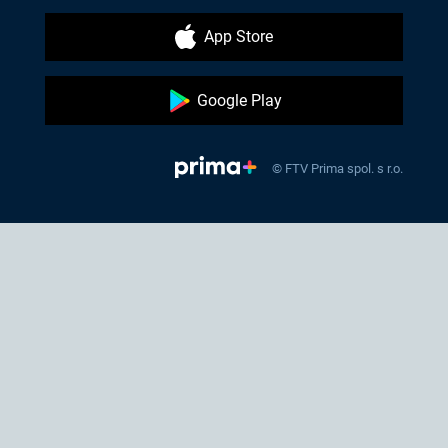
App Store
Google Play
© FTV Prima spol. s r.o.