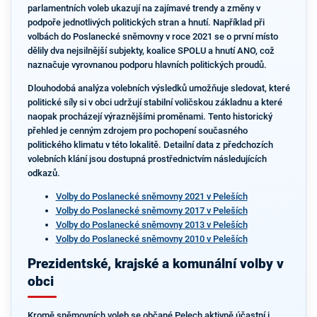
parlamentních voleb ukazují na zajímavé trendy a změny v
podpoře jednotlivých politických stran a hnutí. Například při
volbách do Poslanecké sněmovny v roce 2021 se o první místo
dělily dva nejsilnější subjekty, koalice SPOLU a hnutí ANO, což
naznačuje vyrovnanou podporu hlavních politických proudů.
Dlouhodobá analýza volebních výsledků umožňuje sledovat, které
politické síly si v obci udržují stabilní voličskou základnu a které
naopak procházejí výraznějšími proměnami. Tento historický
přehled je cenným zdrojem pro pochopení současného
politického klimatu v této lokalitě. Detailní data z předchozích
volebních klání jsou dostupná prostřednictvím následujících
odkazů.
Volby do Poslanecké sněmovny 2021 v Peleších
Volby do Poslanecké sněmovny 2017 v Peleších
Volby do Poslanecké sněmovny 2013 v Peleších
Volby do Poslanecké sněmovny 2010 v Peleších
Prezidentské, krajské a komunální volby v
obci
Kromě sněmovních voleb se občané Pelech aktivně účastní i