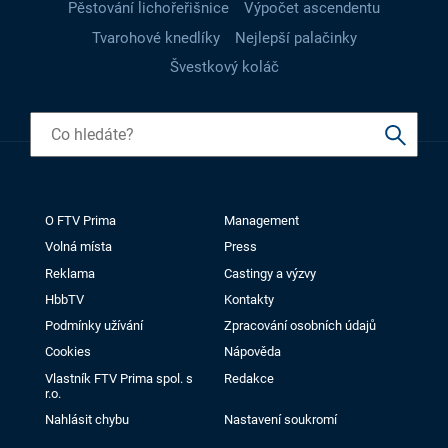
Pěstování lichořeřišnice
Výpočet ascendentu
Tvarohové knedlíky
Nejlepší palačinky
Švestkový koláč
O FTV Prima
Management
Volná místa
Press
Reklama
Castingy a výzvy
HbbTV
Kontakty
Podmínky užívání
Zpracování osobních údajů
Cookies
Nápověda
Vlastník FTV Prima spol. s
Redakce
r.o.
Nahlásit chybu
Nastavení soukromí