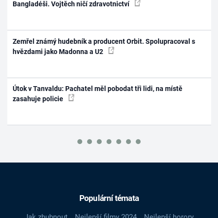
Bangladéši. Vojtěch ničí zdravotnictví
Zemřel známý hudebník a producent Orbit. Spolupracoval s
hvězdami jako Madonna a U2
Útok v Tanvaldu: Pachatel měl pobodat tři lidi, na místě
zasahuje policie
Populární témata
Jak zhubnout
Nejlepší filmy 2024
Nejlepší horory