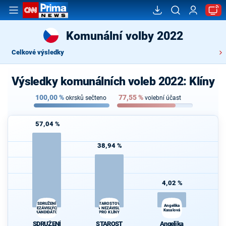
Komunální volby 2022
Celkové výsledky
Výsledky komunálních voleb 2022: Klíny
100,00
%
77,55
%
okrsků sečteno
volební účast
57,04 %
38,94 %
4,02 %
SDRUŽENÍ
STAROSTOVÉ
Angelika
NEZÁVISLÝCH
A NEZÁVISLÍ
Kasalová
KANDIDÁTŮ
PRO KLÍNY
SDRUŽENÍ
STAROST
Angelika