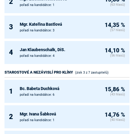
2
(63 hlasů)
pořadí na kandidátce: 1
Mgr. Kateřina Bastlová
14,35 %
3
(57 hlasů)
pořadí na kandidátce: 3
Jan Klaubenschalk, DiS.
14,10 %
4
(56 hlasů)
pořadí na kandidátce: 4
STAROSTOVÉ A NEZÁVISLÍ PRO KLÍNY
(zisk 3 z 7 zastupitelů)
Bc. Babeta Duchková
15,86 %
1
(43 hlasů)
pořadí na kandidátce: 6
Mgr. Ivana Šabková
14,76 %
2
(40 hlasů)
pořadí na kandidátce: 1