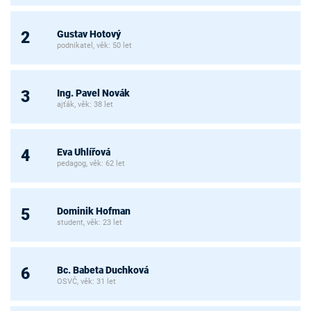
Gustav Hotový
2
podnikatel, věk: 50 let
Ing. Pavel Novák
3
ajťák, věk: 38 let
Eva Uhlířová
4
pedagog, věk: 62 let
Dominik Hofman
5
student, věk: 23 let
Bc. Babeta Duchková
6
OSVČ, věk: 31 let