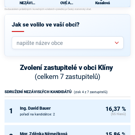
NEZÁVISL
OVÉ A
Kasalová
ÝCH
NEZÁVISL
KANDIDÁT
Í PRO
Ů
KLÍNY
Jak se volilo ve vaší obci?
Zvolení zastupitelé v obci Klíny
(celkem 7 zastupitelů)
SDRUŽENÍ NEZÁVISLÝCH KANDIDÁTŮ
(zisk 4 z 7 zastupitelů)
Ing. David Bauer
16,37 %
1
(65 hlasů)
pořadí na kandidátce: 2
Mgr. Zděnka Němečková
15,86 %