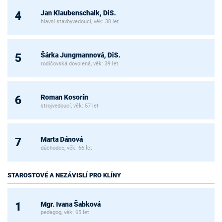
Jan Klaubenschalk, DiS.
4
hlavní stavbyvedoucí, věk: 38 let
Šárka Jungmannová, DiS.
5
rodičovská dovolená, věk: 39 let
Roman Kosorín
6
strojvedoucí, věk: 57 let
Marta Dánová
7
důchodce, věk: 66 let
STAROSTOVÉ A NEZÁVISLÍ PRO KLÍNY
Mgr. Ivana Šabková
1
pedagog, věk: 65 let