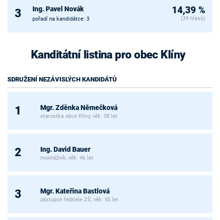
Ing. Pavel Novák
14,39 %
3
(39 hlasů)
pořadí na kandidátce: 3
Kanditátní listina pro obec Klíny
SDRUŽENÍ NEZÁVISLÝCH KANDIDÁTŮ
Mgr. Zděnka Němečková
1
starostka obce Klíny, věk: 58 let
Ing. David Bauer
2
montážník, věk: 46 let
Mgr. Kateřina Bastlová
3
zástupce ředitele ZŠ, věk: 50 let