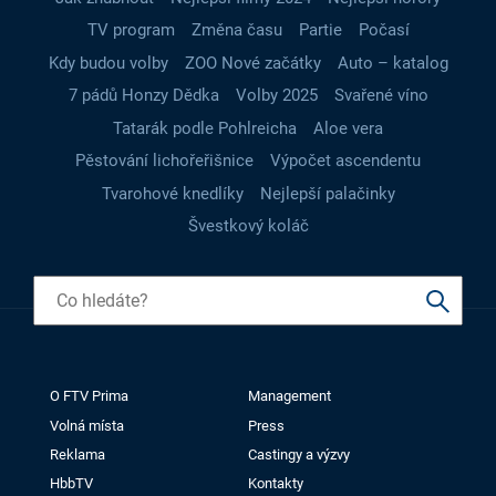
TV program
Změna času
Partie
Počasí
Kdy budou volby
ZOO Nové začátky
Auto – katalog
7 pádů Honzy Dědka
Volby 2025
Svařené víno
Tatarák podle Pohlreicha
Aloe vera
Pěstování lichořeřišnice
Výpočet ascendentu
Tvarohové knedlíky
Nejlepší palačinky
Švestkový koláč
O FTV Prima
Management
Volná místa
Press
Reklama
Castingy a výzvy
HbbTV
Kontakty