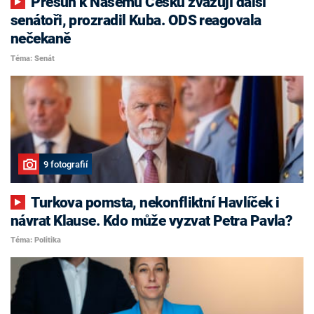
Přesun k Našemu Česku zvažují další
senátoři, prozradil Kuba. ODS reagovala
nečekaně
Téma: Senát
9 fotografií
Turkova pomsta, nekonfliktní Havlíček i
návrat Klause. Kdo může vyzvat Petra Pavla?
Téma: Politika