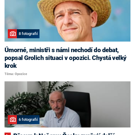
8 fotografií
Úmorné, ministři s námi nechodí do debat,
popsal Grolich situaci v opozici. Chystá velký
krok
Téma: Opozice
6 fotografií