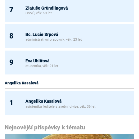
Zlatuše Gründlingová
7
OSVČ, věk: 53 let
Bc. Lucie Srpová
8
administrativní pracovník, věk: 23 let
Eva Uhlířová
9
studentka, věk: 21 let
Angelika Kasalová
Angelika Kasalová
1
asistentka ředitele stavební divize, věk: 36 let
Nejnovější příspěvky k tématu