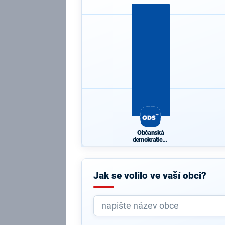
Občanská
demokratická
strana
Jak se volilo ve vaší obci?