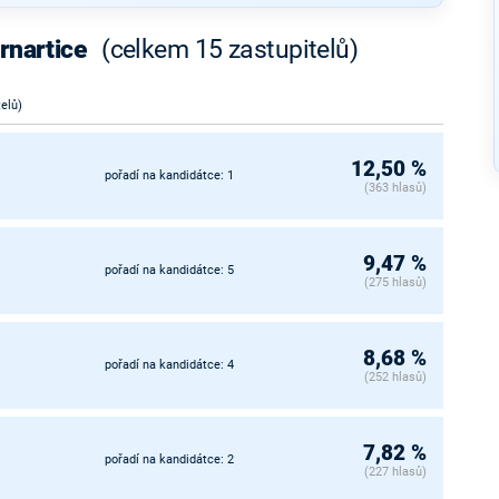
rnartice
(celkem 15 zastupitelů)
telů)
12,50 %
pořadí na kandidátce: 1
(363 hlasů)
9,47 %
pořadí na kandidátce: 5
(275 hlasů)
8,68 %
pořadí na kandidátce: 4
(252 hlasů)
7,82 %
pořadí na kandidátce: 2
(227 hlasů)