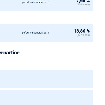
7,68 %
pořadí na kandidátce: 3
(130 hlasů)
18,86 %
pořadí na kandidátce: 1
(177 hlasů)
ernartice