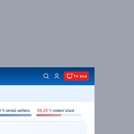
TV živě
0
%
56,25
%
okrsků sečteno
volební účast