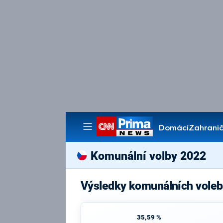
Domácí
Zahranič
Pořady
Komunální volby 2022
Výsledky komunálních voleb
35,59 %