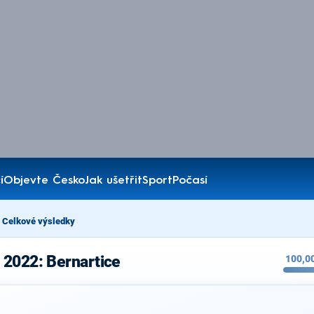
í
Objevte Česko
Jak ušetřit
Sport
Počasí
Celkové výsledky
 2022: Bernartice
100,0