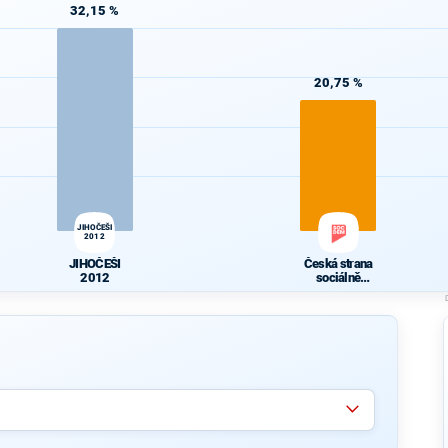
32,15 %
20,75 %
JIHOČEŠI
2012
JIHOČEŠI
Česká strana
2012
sociálně
demokratická