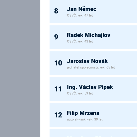
Jan Němec
8
OSVČ, věk: 47 let
Radek Michajlov
9
OSVČ, věk: 43 let
Jaroslav Novák
10
jednatel společnosti, věk: 65 let
Ing. Václav Pipek
11
OSVČ, věk: 59 let
Filip Mrzena
12
autolakýrník, věk: 39 let