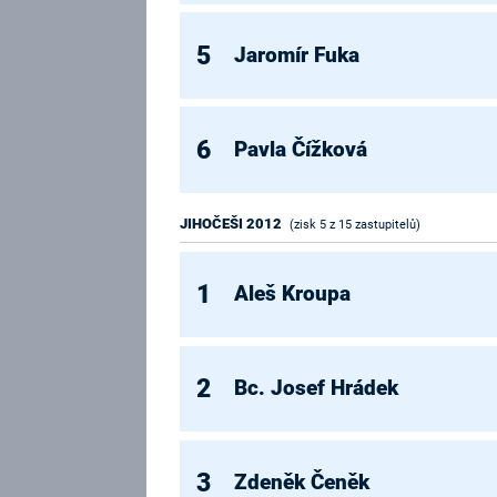
5
Jaromír Fuka
6
Pavla Čížková
JIHOČEŠI 2012
(zisk 5 z 15 zastupitelů)
1
Aleš Kroupa
2
Bc. Josef Hrádek
3
Zdeněk Čeněk