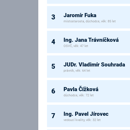
Jaromír Fuka
3
místostarosta, důchodce, věk: 85 let
Ing. Jana Trávníčková
4
OSVČ, věk: 47 let
JUDr. Vladimír Souhrada
5
právník, věk: 64 let
Pavla Čížková
6
důchodce, věk: 72 let
Ing. Pavel Jírovec
7
vedoucí kvality, věk: 32 let