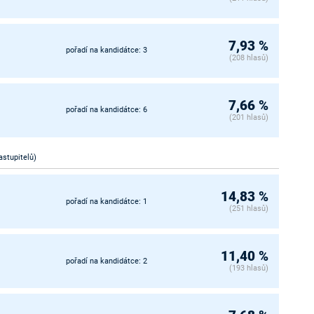
7,93 %
pořadí na kandidátce: 3
(208 hlasů)
7,66 %
pořadí na kandidátce: 6
(201 hlasů)
astupitelů)
14,83 %
pořadí na kandidátce: 1
(251 hlasů)
11,40 %
pořadí na kandidátce: 2
(193 hlasů)