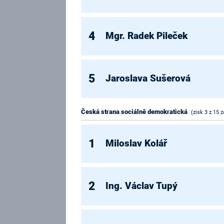
4
Mgr. Radek Pileček
5
Jaroslava Sušerová
Česká strana sociálně demokratická
(zisk 3 z 15 z
1
Miloslav Kolář
2
Ing. Václav Tupý