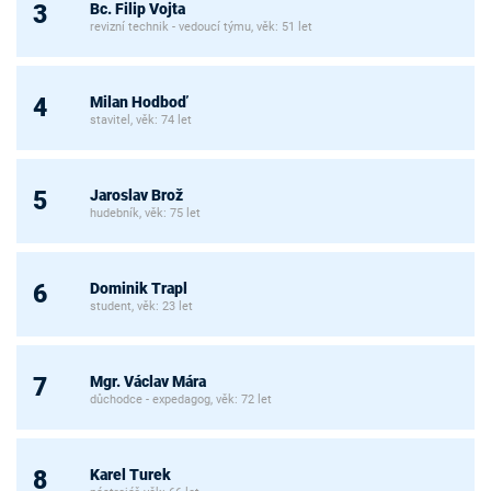
Bc. Filip Vojta
3
revizní technik - vedoucí týmu, věk: 51 let
Milan Hodboď
4
stavitel, věk: 74 let
Jaroslav Brož
5
hudebník, věk: 75 let
Dominik Trapl
6
student, věk: 23 let
Mgr. Václav Mára
7
důchodce - expedagog, věk: 72 let
Karel Turek
8