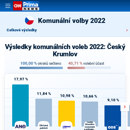
Komunální volby 2022
Celkové výsledky
Výsledky komunálních voleb 2022: Český
Krumlov
100,00
%
40,71
%
okrsků sečteno
volební účast
17,97 %
11,84 %
10,98 %
10,66 %
9,10 %
Český
Krumlov
Občané
rozumem
patrioti
a srdcem -