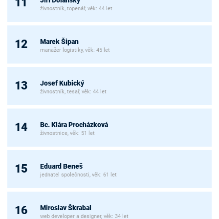
11
živnostník, topenář, věk: 44 let
Marek Šipan
12
manažer logistiky, věk: 45 let
Josef Kubický
13
živnostník, tesař, věk: 44 let
Bc. Klára Procházková
14
živnostnice, věk: 51 let
Eduard Beneš
15
jednatel společnosti, věk: 61 let
Miroslav Škrabal
16
web developer a designer, věk: 34 let