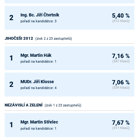
Ing. Bc. Jiří Čtvrtník
5,40 %
2
(412 hlasů)
pořadí na kandidátce: 3
JIHOČEŠI 2012
(zisk 2 z 23 zastupitelů)
Mgr. Martin Hák
7,16 %
1
(547 hlasů)
pořadí na kandidátce: 1
MUDr. Jiří Klosse
7,06 %
2
(539 hlasů)
pořadí na kandidátce: 4
NEZÁVISLÍ A ZELENÍ
(zisk 1 z 23 zastupitelů)
Mgr. Martin Střelec
7,67 %
1
(411 hlasů)
pořadí na kandidátce: 1