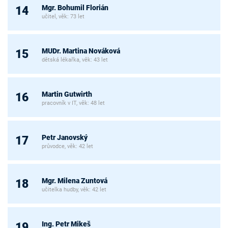
Mgr. Bohumil Florián
14
učitel, věk: 73 let
MUDr. Martina Nováková
15
dětská lékařka, věk: 43 let
Martin Gutwirth
16
pracovník v IT, věk: 48 let
Petr Janovský
17
průvodce, věk: 42 let
Mgr. Milena Zuntová
18
učitelka hudby, věk: 42 let
Ing. Petr Mikeš
19