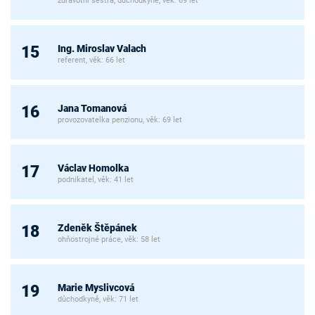
zdravotní sestra, důchodkyně, věk: 69 let
Ing. Miroslav Valach
15
referent, věk: 66 let
Jana Tomanová
16
provozovatelka penzionu, věk: 69 let
Václav Homolka
17
podnikatel, věk: 41 let
Zdeněk Štěpánek
18
ohňostrojné práce, věk: 58 let
Marie Myslivcová
19
důchodkyně, věk: 71 let