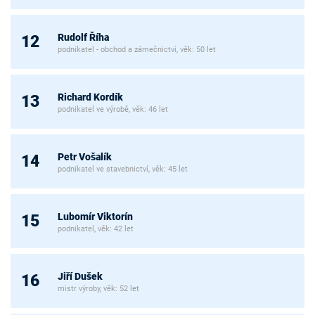
Rudolf Říha
12
podnikatel - obchod a zámečnictví, věk: 50 let
Richard Kordík
13
podnikatel ve výrobě, věk: 46 let
Petr Vošalík
14
podnikatel ve stavebnictví, věk: 45 let
Lubomír Viktorín
15
podnikatel, věk: 42 let
Jiří Dušek
16
mistr výroby, věk: 52 let