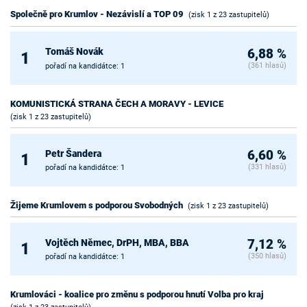
Společně pro Krumlov - Nezávislí a TOP 09
(zisk 1 z 23 zastupitelů)
Tomáš Novák
6,88 %
1
(361 hlasů)
pořadí na kandidátce: 1
KOMUNISTICKÁ STRANA ČECH A MORAVY - LEVICE
(zisk 1 z 23 zastupitelů)
Petr Šandera
6,60 %
1
(331 hlasů)
pořadí na kandidátce: 1
Žijeme Krumlovem s podporou Svobodných
(zisk 1 z 23 zastupitelů)
Vojtěch Němec, DrPH, MBA, BBA
7,12 %
1
(350 hlasů)
pořadí na kandidátce: 1
Krumlováci - koalice pro změnu s podporou hnutí Volba pro kraj