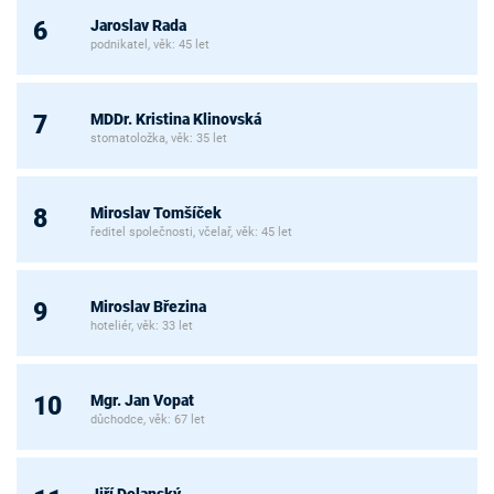
Jaroslav Rada
6
podnikatel, věk: 45 let
MDDr. Kristina Klinovská
7
stomatoložka, věk: 35 let
Miroslav Tomšíček
8
ředitel společnosti, včelař, věk: 45 let
Miroslav Březina
9
hoteliér, věk: 33 let
Mgr. Jan Vopat
10
důchodce, věk: 67 let
Jiří Dolanský