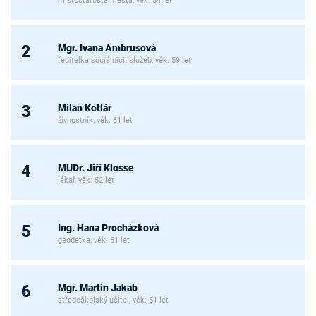
místostarosta města, věk: 54 let
Mgr. Ivana Ambrusová
2
ředitelka sociálních služeb, věk: 59 let
Milan Kotlár
3
živnostník, věk: 61 let
MUDr. Jiří Klosse
4
lékař, věk: 52 let
Ing. Hana Procházková
5
geodetka, věk: 51 let
Mgr. Martin Jakab
6
středoškolský učitel, věk: 51 let