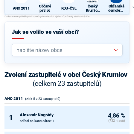
NEZÁVISLÍ
Občané
Český
Občanská
ANO 2011
KDU-ČSL
patrioti
Krumlov
demokrati
rozumem
cká strana
a srdcem -
NEZÁVISL
Í
Jak se volilo ve vaší obci?
Zvolení zastupitelé v obci Český Krumlov
(celkem 23 zastupitelů)
ANO 2011
(zisk 5 z 23 zastupitelů)
Alexandr Nogrády
4,86 %
1
(732 hlasů)
pořadí na kandidátce: 1