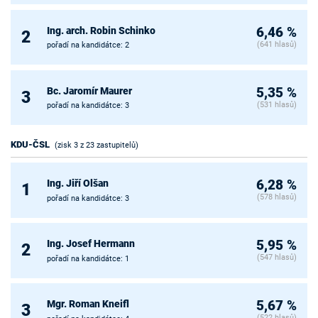
Ing. arch. Robin Schinko
6,46 %
2
(641 hlasů)
pořadí na kandidátce: 2
Bc. Jaromír Maurer
5,35 %
3
(531 hlasů)
pořadí na kandidátce: 3
KDU-ČSL
(zisk 3 z 23 zastupitelů)
Ing. Jiří Olšan
6,28 %
1
(578 hlasů)
pořadí na kandidátce: 3
Ing. Josef Hermann
5,95 %
2
(547 hlasů)
pořadí na kandidátce: 1
Mgr. Roman Kneifl
5,67 %
3
(522 hlasů)