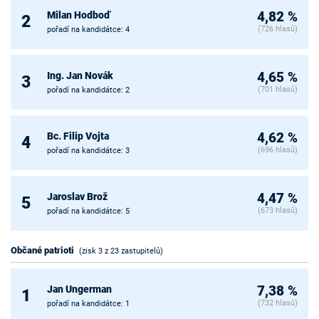
Milan Hodboď
4,82 %
2
(726 hlasů)
pořadí na kandidátce: 4
Ing. Jan Novák
4,65 %
3
(701 hlasů)
pořadí na kandidátce: 2
Bc. Filip Vojta
4,62 %
4
(696 hlasů)
pořadí na kandidátce: 3
Jaroslav Brož
4,47 %
5
(673 hlasů)
pořadí na kandidátce: 5
Občané patrioti
(zisk 3 z 23 zastupitelů)
Jan Ungerman
7,38 %
1
(732 hlasů)
pořadí na kandidátce: 1