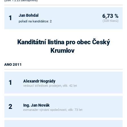
(zisk 1 z 23 zastupitelů)
Jan Bohdal
6,73 %
1
(328 hlasů)
pořadí na kandidátce: 2
Kanditátní listina pro obec Český
Krumlov
ANO 2011
Alexandr Nogrády
1
vedoucí středisek prodejen, věk: 42 let
Ing. Jan Novák
2
exmanažer výrobní společnosti, věk: 73 let