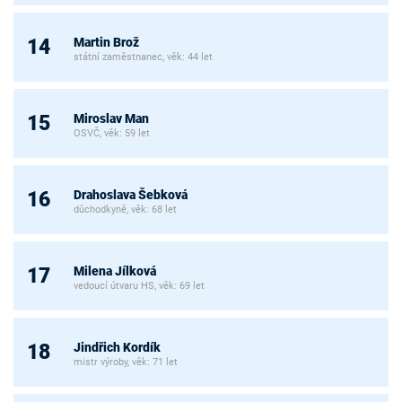
Martin Brož
14
státní zaměstnanec, věk: 44 let
Miroslav Man
15
OSVČ, věk: 59 let
Drahoslava Šebková
16
důchodkyně, věk: 68 let
Milena Jílková
17
vedoucí útvaru HS, věk: 69 let
Jindřich Kordík
18
mistr výroby, věk: 71 let