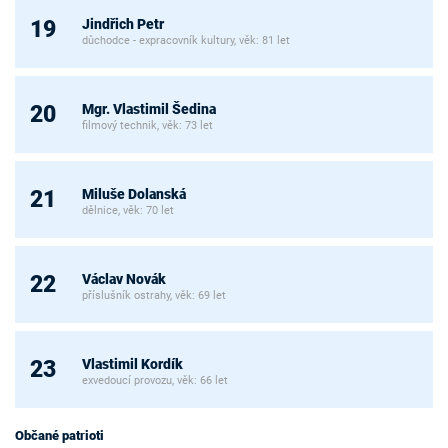
Jindřich Petr
19
důchodce - expracovník kultury, věk: 81 let
Mgr. Vlastimil Šedina
20
filmový technik, věk: 73 let
Miluše Dolanská
21
dělnice, věk: 70 let
Václav Novák
22
příslušník ostrahy, věk: 69 let
Vlastimil Kordík
23
exvedoucí provozu, věk: 66 let
Občané patrioti