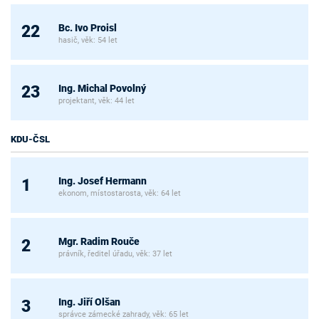
Bc. Ivo Proisl
22
hasič, věk: 54 let
Ing. Michal Povolný
23
projektant, věk: 44 let
KDU-ČSL
Ing. Josef Hermann
1
ekonom, místostarosta, věk: 64 let
Mgr. Radim Rouče
2
právník, ředitel úřadu, věk: 37 let
Ing. Jiří Olšan
3
správce zámecké zahrady, věk: 65 let