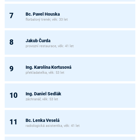
Bc. Pavel Houska
7
florbalový trenér, věk: 33 let
Jakub Čurda
8
provozní restaurace, věk: 41 let
Ing. Karolína Kortusová
9
překladatelka, věk: 53 let
Ing. Daniel Sedlák
10
záchranář, věk: 53 let
Bc. Lenka Veselá
11
radiologická asistentka, věk: 41 let