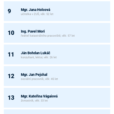
Mgr. Jana Holcová
9
učitelka v ZUŠ, věk: 52 let
Ing. Pavel Mori
10
ředitel katastrálního pracoviště, věk: 57 let
Ján Bohdan Lukáč
11
konzultant, lektor, věk: 26 let
Mgr. Jan Pejchal
12
sociální pracovník, věk: 45 let
Mgr. Kateřina Vágaiová
13
živnostník, věk: 33 let