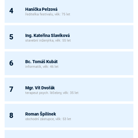
Hanička Pelzová
4
ředitelka festivalu, věk: 75 let
Ing. Kateřina Slavíková
5
stavební inženýrka, věk: 55 let
Bc. Tomáš Kubát
6
informatik, věk: 46 let
Mgr. Vít Dvořák
7
terapeut psych. léčebny, věk: 35 let
Roman Špilínek
8
obchodní zástupce, věk: 53 let