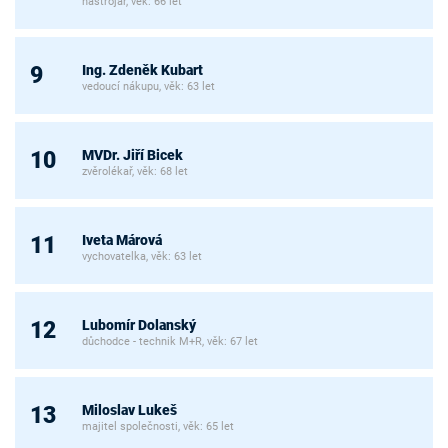
nástrojář, věk: 66 let
Ing. Zdeněk Kubart
9
vedoucí nákupu, věk: 63 let
MVDr. Jiří Bicek
10
zvěrolékař, věk: 68 let
Iveta Márová
11
vychovatelka, věk: 63 let
Lubomír Dolanský
12
důchodce - technik M+R, věk: 67 let
Miloslav Lukeš
13
majitel společnosti, věk: 65 let