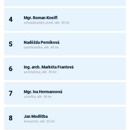
Mgr. Roman Kneifl
4
středoškolský učitel, věk: 59 let
Naděžda Perníková
5
podnikatelka, věk: 48 let
Ing. arch. Markéta Frantová
6
architektka, věk: 39 let
Mgr. Iva Hermannová
7
učitelka, věk: 58 let
Jan Modlitba
8
živnostník, věk: 53 let