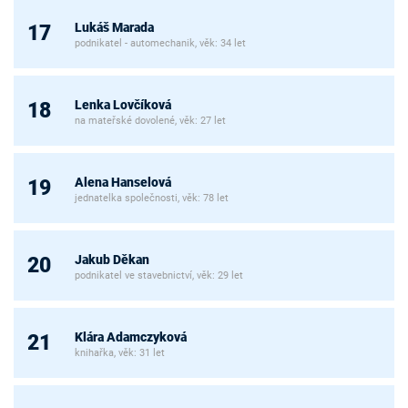
Lukáš Marada
17
podnikatel - automechanik, věk: 34 let
Lenka Lovčíková
18
na mateřské dovolené, věk: 27 let
Alena Hanselová
19
jednatelka společnosti, věk: 78 let
Jakub Děkan
20
podnikatel ve stavebnictví, věk: 29 let
Klára Adamczyková
21
knihařka, věk: 31 let