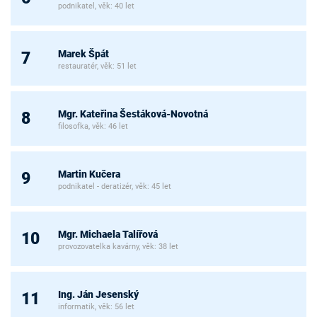
podnikatel, věk: 40 let
Marek Špát
7
restauratér, věk: 51 let
Mgr. Kateřina Šestáková-Novotná
8
filosofka, věk: 46 let
Martin Kučera
9
podnikatel - deratizér, věk: 45 let
Mgr. Michaela Talířová
10
provozovatelka kavárny, věk: 38 let
Ing. Ján Jesenský
11
informatik, věk: 56 let