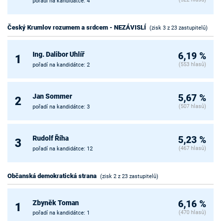
pořadí na kandidátce: 4
Český Krumlov rozumem a srdcem - NEZÁVISLÍ
(zisk 3 z 23 zastupitelů)
Ing. Dalibor Uhlíř
6,19 %
1
(553 hlasů)
pořadí na kandidátce: 2
Jan Sommer
5,67 %
2
(507 hlasů)
pořadí na kandidátce: 3
Rudolf Říha
5,23 %
3
(467 hlasů)
pořadí na kandidátce: 12
Občanská demokratická strana
(zisk 2 z 23 zastupitelů)
Zbyněk Toman
6,16 %
1
(470 hlasů)
pořadí na kandidátce: 1