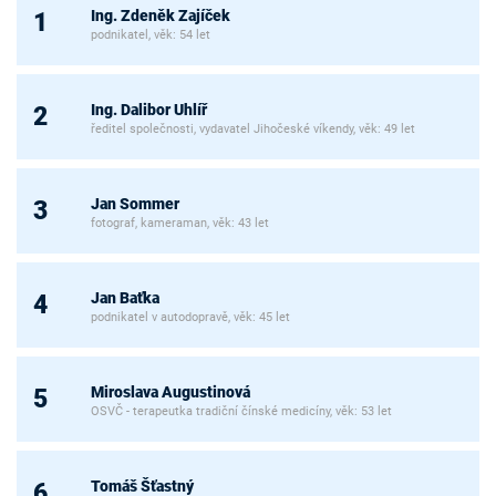
Ing. Zdeněk Zajíček
1
podnikatel, věk: 54 let
Ing. Dalibor Uhlíř
2
ředitel společnosti, vydavatel Jihočeské víkendy, věk: 49 let
Jan Sommer
3
fotograf, kameraman, věk: 43 let
Jan Baťka
4
podnikatel v autodopravě, věk: 45 let
Miroslava Augustinová
5
OSVČ - terapeutka tradiční čínské medicíny, věk: 53 let
Tomáš Šťastný
6