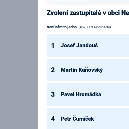
Zvolení zastupitelé v obci N
Není nám to jedno
(zisk 7 z 9 zastupitelů)
1
Josef Jandouš
2
Martin Kaňovský
3
Pavel Hromádka
4
Petr Čumíček