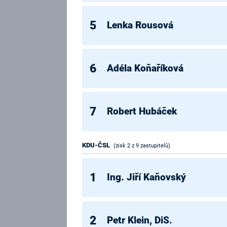
5
Lenka Rousová
6
Adéla Koňaříková
7
Robert Hubáček
KDU-ČSL
(zisk 2 z 9 zastupitelů)
1
Ing. Jiří Kaňovský
2
Petr Klein, DiS.