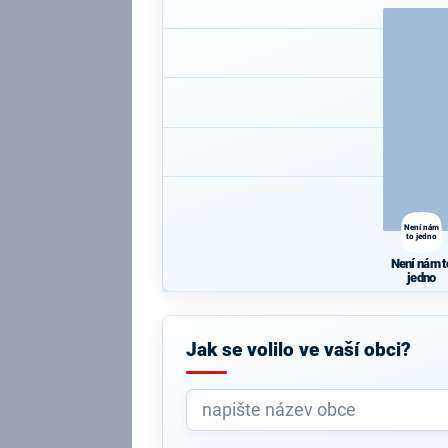
Není nám
to jedno
Není nám t
jedno
Jak se volilo ve vaší obci?