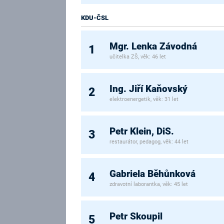
KDU-ČSL
Mgr. Lenka Závodná
1
učitelka ZŠ, věk: 46 let
Ing. Jiří Kaňovský
2
elektroenergetik, věk: 31 let
Petr Klein, DiS.
3
restaurátor, pedagog, věk: 44 let
Gabriela Běhůnková
4
zdravotní laborantka, věk: 45 let
Petr Skoupil
5