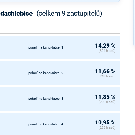
edachlebice
(celkem 9 zastupitelů)
14,29 %
pořadí na kandidátce: 1
(304 hlasů)
11,66 %
pořadí na kandidátce: 2
(248 hlasů)
11,85 %
pořadí na kandidátce: 3
(252 hlasů)
10,95 %
pořadí na kandidátce: 4
(233 hlasů)