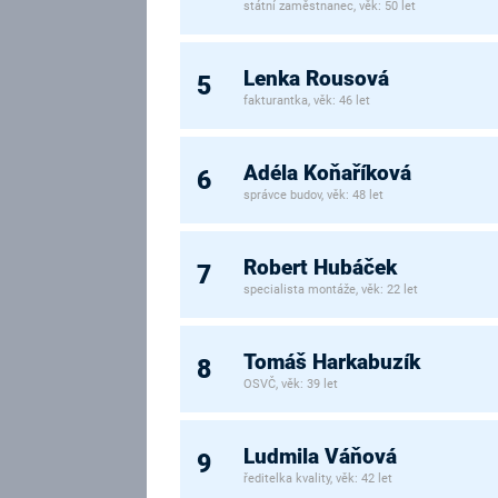
státní zaměstnanec, věk: 50 let
Lenka Rousová
5
fakturantka, věk: 46 let
Adéla Koňaříková
6
správce budov, věk: 48 let
Robert Hubáček
7
specialista montáže, věk: 22 let
Tomáš Harkabuzík
8
OSVČ, věk: 39 let
Ludmila Váňová
9
ředitelka kvality, věk: 42 let