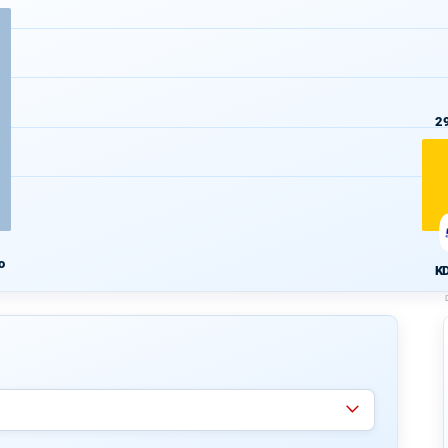
2
o
K