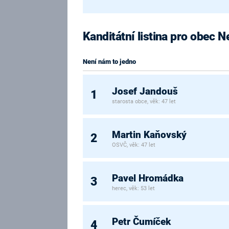
Kanditátní listina pro obec 
Není nám to jedno
Josef Jandouš
1
starosta obce, věk: 47 let
Martin Kaňovský
2
OSVČ, věk: 47 let
Pavel Hromádka
3
herec, věk: 53 let
Petr Čumíček
4