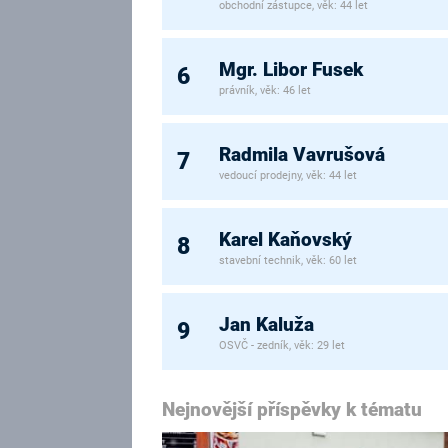
obchodní zástupce, věk: 44 let
Mgr. Libor Fusek
6
právník, věk: 46 let
Radmila Vavrušová
7
vedoucí prodejny, věk: 44 let
Karel Kaňovský
8
stavební technik, věk: 60 let
Jan Kaluža
9
OSVČ - zedník, věk: 29 let
Nejnovější příspěvky k tématu