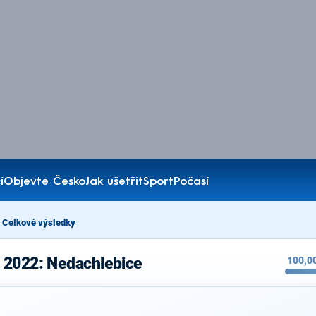
í
Objevte Česko
Jak ušetřit
Sport
Počasí
Celkové výsledky
 2022: Nedachlebice
100,0