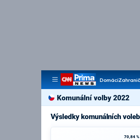
Domácí
Zahranič
Pořady
Komunální volby 2022
Výsledky komunálních voleb
70,84 %