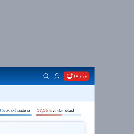
TV živě
0
%
57,56
%
okrsků sečteno
volební účast