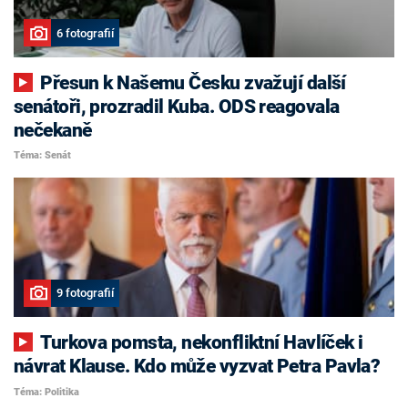
6 fotografií
Přesun k Našemu Česku zvažují další
senátoři, prozradil Kuba. ODS reagovala
nečekaně
Téma: Senát
9 fotografií
Turkova pomsta, nekonfliktní Havlíček i
návrat Klause. Kdo může vyzvat Petra Pavla?
Téma: Politika