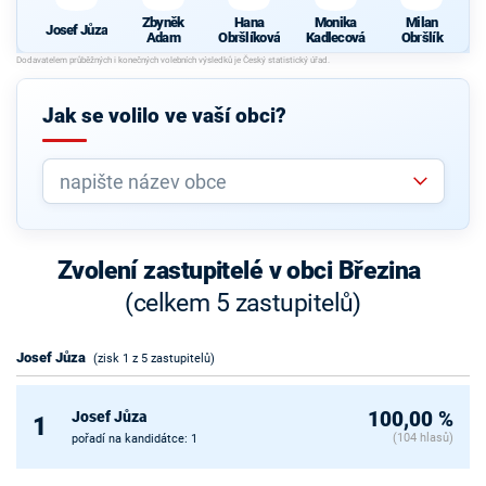
Zbyněk
Hana
Monika
Milan
Josef Jůza
Adam
Obršlíková
Kadlecová
Obršlík
Jak se volilo ve vaší obci?
Zvolení zastupitelé v obci Březina
(celkem 5 zastupitelů)
Josef Jůza
(zisk 1 z 5 zastupitelů)
Josef Jůza
100,00 %
1
(104 hlasů)
pořadí na kandidátce: 1