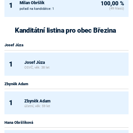
Milan Obršlík
100,00 %
1
(49 hlasů)
pořadí na kandidátce: 1
Kanditátní listina pro obec Březina
Josef Jůza
Josef Jůza
1
OSVČ, věk: 38 let
Zbyněk Adam
Zbyněk Adam
1
účetní, věk: 59 let
Hana Obršlíková