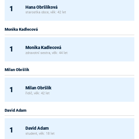
Hana Obršlíková
1
starostka obce, věk: 42 let
Monika Kadlecová
Monika Kadlecová
1
zdravotní sestra, věk: 44 let
Milan Obršlík
Milan Obršlík
1
řidič, věk: 42 let
David Adam
David Adam
1
student, věk: 18 let