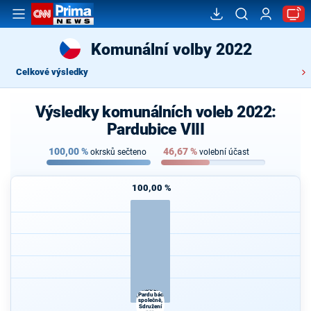
Komunální volby 2022
Celkové výsledky
Výsledky komunálních voleb 2022:
Pardubice VIII
100,00
%
46,67
%
okrsků sečteno
volební účast
100,00 %
SPOLEČNĚ
PRO
PARDUBICE
(Pardubáci
společně,
Sdružení