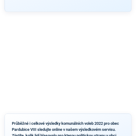
Průběžné i celkové výsledky komunálních voleb 2022 pro obec
Pardubice VIII sledujte online v našem výsledkovém servisu.
Zjistíte, kolik lidí hlasovalo pro kterou politickou stranu v obci