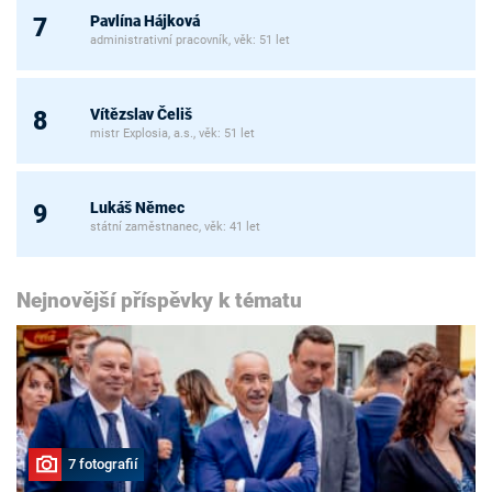
Pavlína Hájková
7
administrativní pracovník, věk: 51 let
Vítězslav Čeliš
8
mistr Explosia, a.s., věk: 51 let
Lukáš Němec
9
státní zaměstnanec, věk: 41 let
Nejnovější příspěvky k tématu
7 fotografií