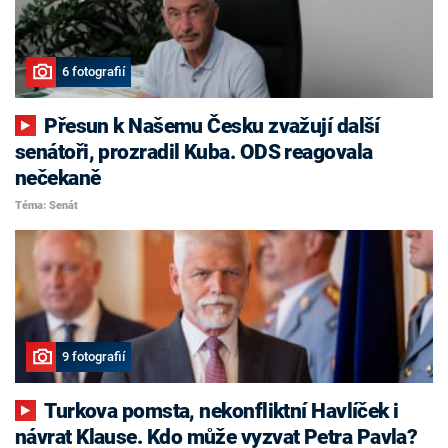
6 fotografií
Přesun k Našemu Česku zvažují další
senátoři, prozradil Kuba. ODS reagovala
nečekaně
Téma: Senát
9 fotografií
Turkova pomsta, nekonfliktní Havlíček i
návrat Klause. Kdo může vyzvat Petra Pavla?