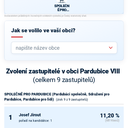
pro
Pardubice,
SPOLEČN
Pardubice
pro lidi)
Ě PRO
PARDUBIC
E
(Pardubáci
společně,
Jak se volilo ve vaší obci?
Sdružení
pro
Pardubice,
Pardubice
pro lidi)
Zvolení zastupitelé v obci Pardubice VIII
(celkem 9 zastupitelů)
SPOLEČNĚ PRO PARDUBICE (Pardubáci společně, Sdružení pro
Pardubice, Pardubice pro lidi)
(zisk 9 z 9 zastupitelů)
Josef Jirout
11,20 %
1
(68 hlasů)
pořadí na kandidátce: 1