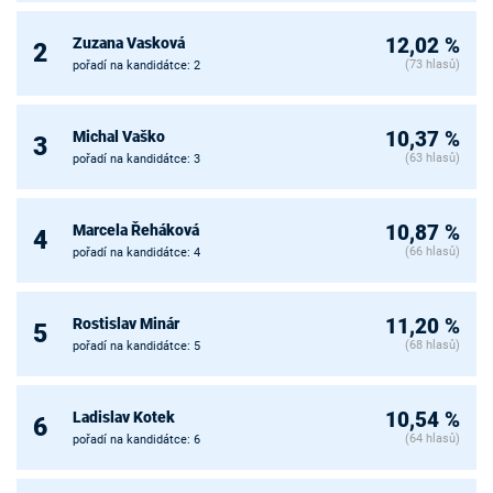
Zuzana Vasková
12,02 %
2
(73 hlasů)
pořadí na kandidátce: 2
Michal Vaško
10,37 %
3
(63 hlasů)
pořadí na kandidátce: 3
Marcela Řeháková
10,87 %
4
(66 hlasů)
pořadí na kandidátce: 4
Rostislav Minár
11,20 %
5
(68 hlasů)
pořadí na kandidátce: 5
Ladislav Kotek
10,54 %
6
(64 hlasů)
pořadí na kandidátce: 6