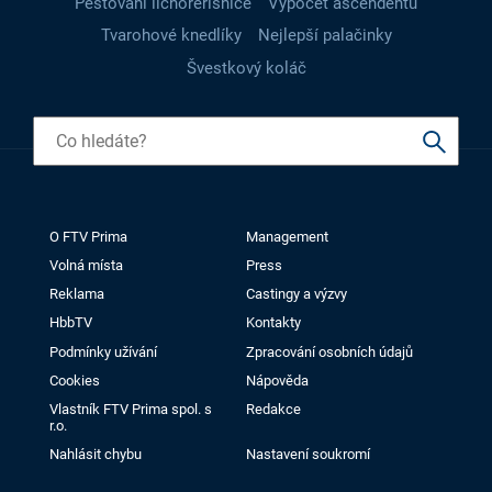
Pěstování lichořeřišnice
Výpočet ascendentu
Tvarohové knedlíky
Nejlepší palačinky
Švestkový koláč
O FTV Prima
Management
Volná místa
Press
Reklama
Castingy a výzvy
HbbTV
Kontakty
Podmínky užívání
Zpracování osobních údajů
Cookies
Nápověda
Vlastník FTV Prima spol. s
Redakce
r.o.
Nahlásit chybu
Nastavení soukromí