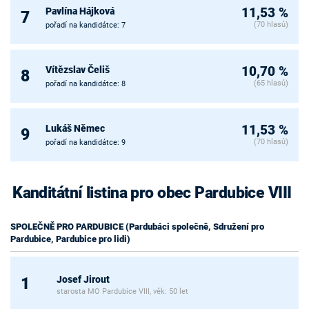
Pavlína Hájková
11,53 %
7
(70 hlasů)
pořadí na kandidátce: 7
Vítězslav Čeliš
10,70 %
8
(65 hlasů)
pořadí na kandidátce: 8
Lukáš Němec
11,53 %
9
(70 hlasů)
pořadí na kandidátce: 9
Kanditátní listina pro obec Pardubice VIII
SPOLEČNĚ PRO PARDUBICE (Pardubáci společně, Sdružení pro
Pardubice, Pardubice pro lidi)
Josef Jirout
1
starosta MO Pardubice VIII, věk: 50 let