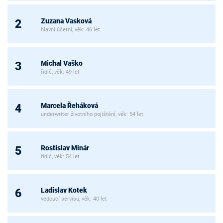
Zuzana Vasková
2
hlavní účetní, věk: 46 let
Michal Vaško
3
řidič, věk: 49 let
Marcela Řeháková
4
underwriter životního pojištění, věk: 54 let
Rostislav Minár
5
řidič, věk: 54 let
Ladislav Kotek
6
vedoucí servisu, věk: 40 let