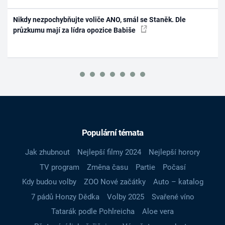
Nikdy nezpochybňujte voliče ANO, smál se Staněk. Dle
průzkumu mají za lídra opozice Babiše
Populární témata
Jak zhubnout
Nejlepší filmy 2024
Nejlepší horory
TV program
Změna času
Partie
Počasí
Kdy budou volby
ZOO Nové začátky
Auto – katalog
7 pádů Honzy Dědka
Volby 2025
Svařené víno
Tatarák podle Pohlreicha
Aloe vera