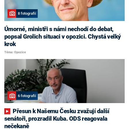
8 fotografií
Úmorné, ministři s námi nechodí do debat,
popsal Grolich situaci v opozici. Chystá velký
krok
Téma: Opozice
6 fotografií
Přesun k Našemu Česku zvažují další
senátoři, prozradil Kuba. ODS reagovala
nečekaně