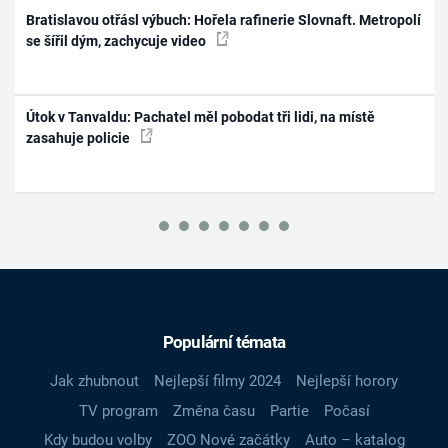
Bratislavou otřásl výbuch: Hořela rafinerie Slovnaft. Metropolí
se šířil dým, zachycuje video
Útok v Tanvaldu: Pachatel měl pobodat tři lidi, na místě
zasahuje policie
Populární témata
Jak zhubnout
Nejlepší filmy 2024
Nejlepší horory
TV program
Změna času
Partie
Počasí
Kdy budou volby
ZOO Nové začátky
Auto – katalog