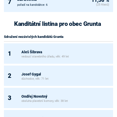
11,36 %
7
(25 hlasů)
pořadí na kandidátce: 6
Kanditátní listina pro obec Grunta
Sdružení nezávislých kandidátů Grunta
Aleš Šibrava
1
vedoucí stavebního úřadu, věk: 49 let
Josef Gygal
2
důchodce, věk: 71 let
Ondřej Novotný
3
obsluha plavební komory, věk: 38 let