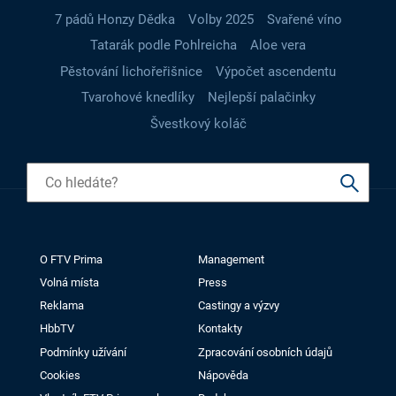
7 pádů Honzy Dědka
Volby 2025
Svařené víno
Tatarák podle Pohlreicha
Aloe vera
Pěstování lichořeřišnice
Výpočet ascendentu
Tvarohové knedlíky
Nejlepší palačinky
Švestkový koláč
O FTV Prima
Management
Volná místa
Press
Reklama
Castingy a výzvy
HbbTV
Kontakty
Podmínky užívání
Zpracování osobních údajů
Cookies
Nápověda