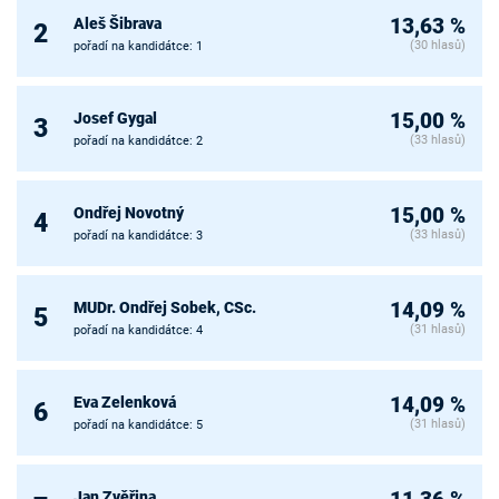
Aleš Šibrava
13,63 %
2
(30 hlasů)
pořadí na kandidátce: 1
Josef Gygal
15,00 %
3
(33 hlasů)
pořadí na kandidátce: 2
Ondřej Novotný
15,00 %
4
(33 hlasů)
pořadí na kandidátce: 3
MUDr. Ondřej Sobek, CSc.
14,09 %
5
(31 hlasů)
pořadí na kandidátce: 4
Eva Zelenková
14,09 %
6
(31 hlasů)
pořadí na kandidátce: 5
Jan Zvěřina