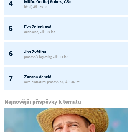
MUDr. Ondřej Sobek, CSc.
4
lékař, věk: 50 let
Eva Zelenková
5
důchodce, věk: 70 let
Jan Zvěřina
6
pracovník logistiky, věk: 34 let
Zuzana Veselá
7
administrativní pracovnice, věk: 35 let
Nejnovější příspěvky k tématu