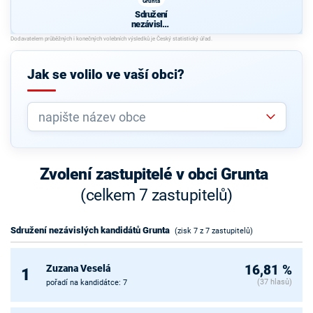
Grunta
Sdružení
nezávislýc
h
kandidátů
Grunta
Jak se volilo ve vaší obci?
Zvolení zastupitelé v obci Grunta
(celkem 7 zastupitelů)
Sdružení nezávislých kandidátů Grunta
(zisk 7 z 7 zastupitelů)
Zuzana Veselá
16,81 %
1
(37 hlasů)
pořadí na kandidátce: 7