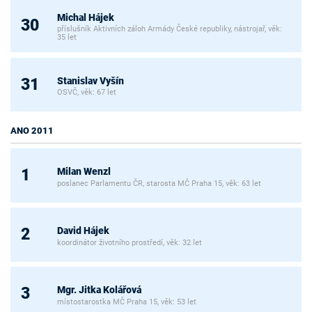
Michal Hájek
30
příslušník Aktivních záloh Armády České republiky, nástrojař, věk:
35 let
Stanislav Vyšín
31
OSVČ, věk: 67 let
ANO 2011
Milan Wenzl
1
poslanec Parlamentu ČR, starosta MČ Praha 15, věk: 63 let
David Hájek
2
koordinátor životního prostředí, věk: 32 let
Mgr. Jitka Kolářová
3
místostarostka MČ Praha 15, věk: 53 let