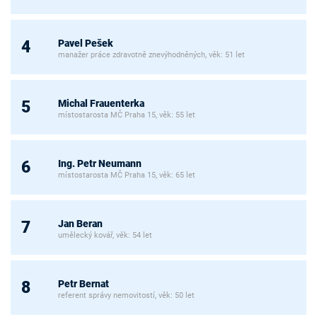
Pavel Pešek
4
manažer práce zdravotně znevýhodněných, věk: 51 let
Michal Frauenterka
5
místostarosta MČ Praha 15, věk: 55 let
Ing. Petr Neumann
6
místostarosta MČ Praha 15, věk: 65 let
Jan Beran
7
umělecký kovář, věk: 54 let
Petr Bernat
8
referent správy nemovitostí, věk: 50 let