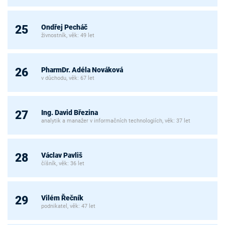
Ondřej Pecháč
25
živnostník, věk: 49 let
PharmDr. Adéla Nováková
26
v důchodu, věk: 67 let
Ing. David Březina
27
analytik a manažer v informačních technologiích, věk: 37 let
Václav Pavliš
28
číšník, věk: 36 let
Vilém Řečník
29
podnikatel, věk: 47 let