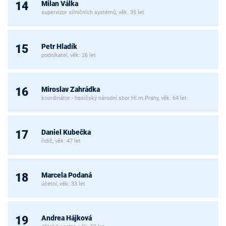
Milan Válka
14
supervizor silničních systémů, věk: 35 let
Petr Hladík
15
podnikatel, věk: 26 let
Miroslav Zahrádka
16
koordinátor - hasičský národní sbor Hl.m.Prahy, věk: 64 let
Daniel Kubečka
17
řidič, věk: 47 let
Marcela Podaná
18
účetní, věk: 33 let
Andrea Hájková
19