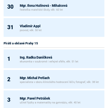
Mgr. Ilona Hulínová - Mihalcová
30
ředitelka mateřské školy, věk: 60 let
Vladimír Appl
31
psovod, věk: 50 let
Piráti a občané Prahy 15
Ing. Radka Daníčková
1
ekonomka v soukromé i veřejné sféře, věk: 51 let
Mgr. Michal Petlach
2
specialista v oboru klinického hodnocení léčiv, fotograf, věk: 38 let
Mgr. Pavel Petrášek
3
učitel fyziky a matematiky na gymnáziu, věk: 40 let