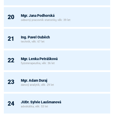
Mgr. Jana Podhorská
20
odborný pracovník statistiky, věk: 39 let
Ing. Pavel Ouběch
21
technik, věk: 67 let
Mgr. Lenka Petrášková
22
fyzioterapeutka, věk: 36 let
Mgr. Adam Duraj
23
datový analytik, věk: 29 let
JUDr. Sylvie Laušmanová
24
advokátka, věk: 53 let