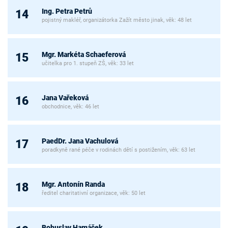
Ing. Petra Petrů
14
pojistný makléř, organizátorka Zažít město jinak, věk: 48 let
Mgr. Markéta Schaeferová
15
učitelka pro 1. stupeň ZŠ, věk: 33 let
Jana Vařeková
16
obchodnice, věk: 46 let
PaedDr. Jana Vachulová
17
poradkyně rané péče v rodinách dětí s postižením, věk: 63 let
Mgr. Antonín Randa
18
ředitel charitativní organizace, věk: 50 let
Bohuslav Hamáček