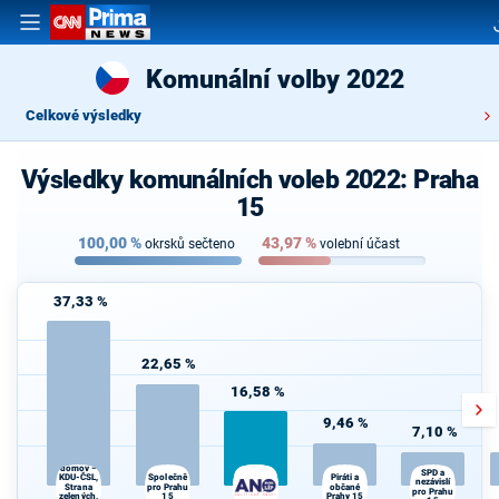
Komunální volby 2022
Celkové výsledky
Výsledky komunálních voleb 2022: Praha
15
100,00
%
43,97
%
okrsků sečteno
volební účast
37,33 %
22,65 %
16,58 %
9,46 %
7,10 %
Patnáctka
náš
domov –
SPD a
Společně
Piráti a
KDU-ČSL,
nezávislí
Strana
pro Prahu
občané
pro Prahu
zelených,
15
Prahy 15