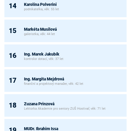
Karolína Polverini
14
podnikatelka, věk: 55 let
Markéta Musilová
15
galeristka, věk: 44 let
Ing. Marek Jakubík
16
kontrolor dotací, věk: 37 let
Ing. Margita Mejdrová
17
finanční a projektový manažer, věk: 42 let
Zuzana Prinzová
18
Lektorka Akademie pro seniory ZUŠ Hostivař, věk: 71 let
MUDr. Ibrahim Issa
19