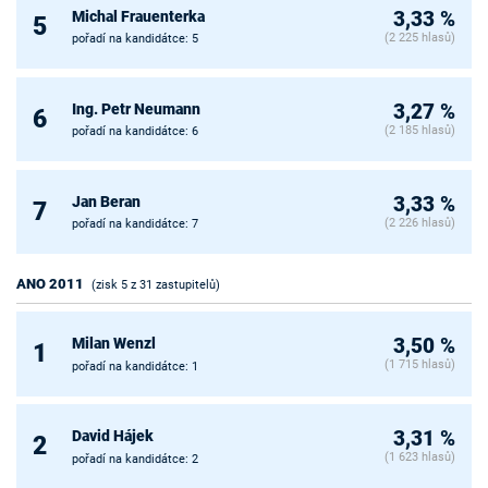
Michal Frauenterka
3,33 %
5
(2 225 hlasů)
pořadí na kandidátce: 5
Ing. Petr Neumann
3,27 %
6
(2 185 hlasů)
pořadí na kandidátce: 6
Jan Beran
3,33 %
7
(2 226 hlasů)
pořadí na kandidátce: 7
ANO 2011
(zisk 5 z 31 zastupitelů)
Milan Wenzl
3,50 %
1
(1 715 hlasů)
pořadí na kandidátce: 1
David Hájek
3,31 %
2
(1 623 hlasů)
pořadí na kandidátce: 2