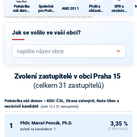
15
Naše Obec
a nezávislí
Patnáctka
Společně
Piráti a
SPD a
N
kandidáti
ANO 2011
náš domov
pro Prahu
občané
nezávislí
– KDU-
15
Prahy 15
pro Prahu
ČSL,
15
Strana
zelených,
Jak se volilo ve vaší obci?
Naše Obec
a nezávislí
kandidáti
Zvolení zastupitelé v obci Praha 15
(celkem 31 zastupitelů)
Patnáctka náš domov – KDU-ČSL, Strana zelených, Naše Obec a
nezávislí kandidáti
(zisk 12 z 31 zastupitelů)
PhDr. Marcel Pencák, Ph.D.
3,35 %
1
(3 692 hlasů)
pořadí na kandidátce: 1