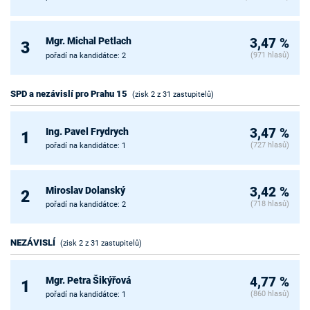
Mgr. Michal Petlach
3,47 %
3
(971 hlasů)
pořadí na kandidátce: 2
SPD a nezávislí pro Prahu 15
(zisk 2 z 31 zastupitelů)
Ing. Pavel Frydrych
3,47 %
1
(727 hlasů)
pořadí na kandidátce: 1
Miroslav Dolanský
3,42 %
2
(718 hlasů)
pořadí na kandidátce: 2
NEZÁVISLÍ
(zisk 2 z 31 zastupitelů)
Mgr. Petra Šikýřová
4,77 %
1
(860 hlasů)
pořadí na kandidátce: 1