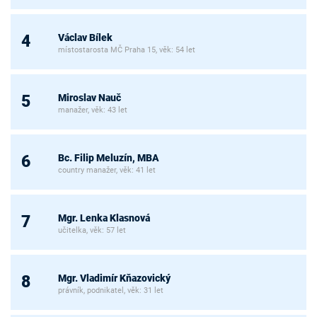
Václav Bílek
4
místostarosta MČ Praha 15, věk: 54 let
Miroslav Nauč
5
manažer, věk: 43 let
Bc. Filip Meluzín, MBA
6
country manažer, věk: 41 let
Mgr. Lenka Klasnová
7
učitelka, věk: 57 let
Mgr. Vladimír Kňazovický
8
právník, podnikatel, věk: 31 let