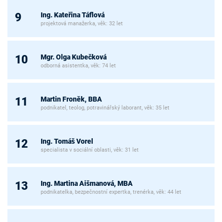
Ing. Kateřina Táflová
9
projektová manažerka, věk: 32 let
Mgr. Olga Kubečková
10
odborná asistentka, věk: 74 let
Martin Froněk, BBA
11
podnikatel, teolog, potravinářský laborant, věk: 35 let
Ing. Tomáš Vorel
12
specialista v sociální oblasti, věk: 31 let
Ing. Martina Aišmanová, MBA
13
podnikatelka, bezpečnostní expertka, trenérka, věk: 44 let