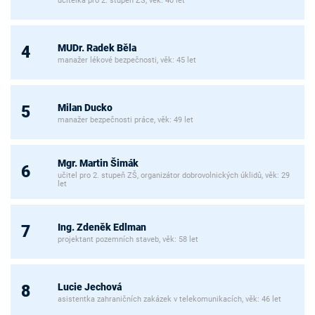
učitelka pro 2. stupeň ZŠ, věk: 40 let
MUDr. Radek Běla
4
manažer lékové bezpečnosti, věk: 45 let
Milan Ducko
5
manažer bezpečnosti práce, věk: 49 let
Mgr. Martin Šimák
6
učitel pro 2. stupeň ZŠ, organizátor dobrovolnických úklidů, věk: 29
let
Ing. Zdeněk Edlman
7
projektant pozemních staveb, věk: 58 let
Lucie Jechová
8
asistentka zahraničních zakázek v telekomunikacích, věk: 46 let