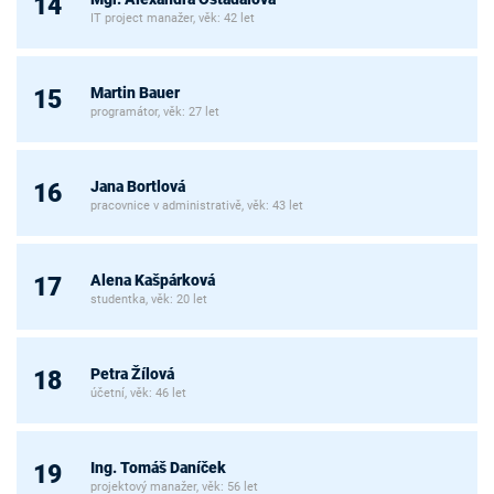
14
IT project manažer, věk: 42 let
Martin Bauer
15
programátor, věk: 27 let
Jana Bortlová
16
pracovnice v administrativě, věk: 43 let
Alena Kašpárková
17
studentka, věk: 20 let
Petra Žílová
18
účetní, věk: 46 let
Ing. Tomáš Daníček
19
projektový manažer, věk: 56 let