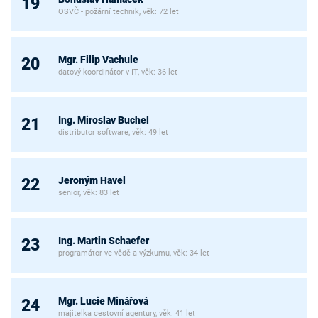
19
OSVČ - požární technik, věk: 72 let
Mgr. Filip Vachule
20
datový koordinátor v IT, věk: 36 let
Ing. Miroslav Buchel
21
distributor software, věk: 49 let
Jeroným Havel
22
senior, věk: 83 let
Ing. Martin Schaefer
23
programátor ve vědě a výzkumu, věk: 34 let
Mgr. Lucie Minářová
24
majitelka cestovní agentury, věk: 41 let