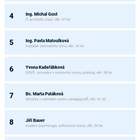
Ing. Michal Gust
4
IT architekt, kouč, věk: 47 let
Ing. Pavla Matoulková
5
manažer obchodního týmu, věk: 34 let
Yvona Kadeřábková
6
OSVČ - průvodce v cestovním ruchu, podolog, věk: 58 let
Bc. Marta Patáková
7
lektorka v rodinném centru, pedagog MŠ, věk: 41 let
Jiří Bauer
8
student psychologie, softwarový tester, věk: 26 let