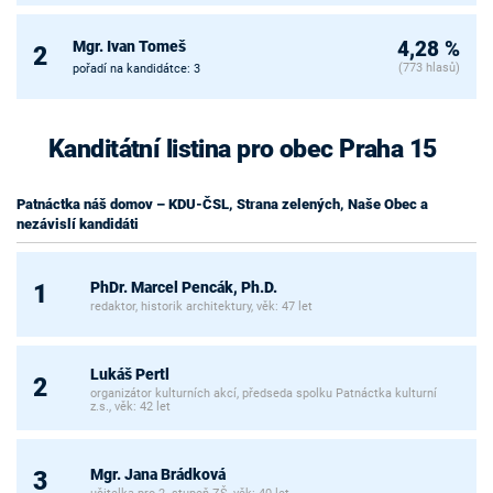
Mgr. Ivan Tomeš
4,28 %
2
(773 hlasů)
pořadí na kandidátce: 3
Kanditátní listina pro obec Praha 15
Patnáctka náš domov – KDU-ČSL, Strana zelených, Naše Obec a
nezávislí kandidáti
PhDr. Marcel Pencák, Ph.D.
1
redaktor, historik architektury, věk: 47 let
Lukáš Pertl
2
organizátor kulturních akcí, předseda spolku Patnáctka kulturní
z.s., věk: 42 let
Mgr. Jana Brádková
3