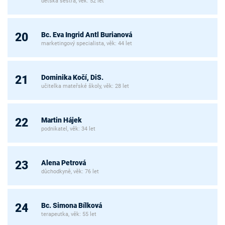
dětská sestra, věk: 52 let
Bc. Eva Ingrid Antl Burianová
20
marketingový specialista, věk: 44 let
Dominika Kočí, DiS.
21
učitelka mateřské školy, věk: 28 let
Martin Hájek
22
podnikatel, věk: 34 let
Alena Petrová
23
důchodkyně, věk: 76 let
Bc. Simona Bílková
24
terapeutka, věk: 55 let