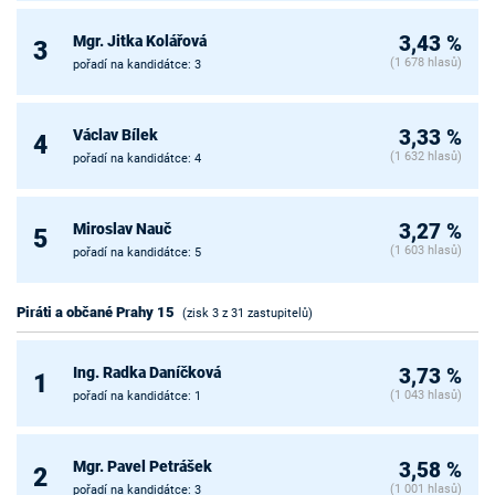
Mgr. Jitka Kolářová
3,43 %
3
(1 678 hlasů)
pořadí na kandidátce: 3
Václav Bílek
3,33 %
4
(1 632 hlasů)
pořadí na kandidátce: 4
Miroslav Nauč
3,27 %
5
(1 603 hlasů)
pořadí na kandidátce: 5
Piráti a občané Prahy 15
(zisk 3 z 31 zastupitelů)
Ing. Radka Daníčková
3,73 %
1
(1 043 hlasů)
pořadí na kandidátce: 1
Mgr. Pavel Petrášek
3,58 %
2
(1 001 hlasů)
pořadí na kandidátce: 3