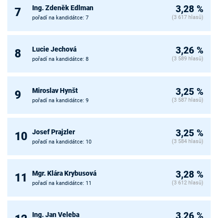
Ing. Zdeněk Edlman
3,28 %
7
(3 617 hlasů)
pořadí na kandidátce: 7
Lucie Jechová
3,26 %
8
(3 589 hlasů)
pořadí na kandidátce: 8
Miroslav Hynšt
3,25 %
9
(3 587 hlasů)
pořadí na kandidátce: 9
Josef Prajzler
3,25 %
10
(3 584 hlasů)
pořadí na kandidátce: 10
Mgr. Klára Krybusová
3,28 %
11
(3 612 hlasů)
pořadí na kandidátce: 11
Ing. Jan Veleba
3,26 %