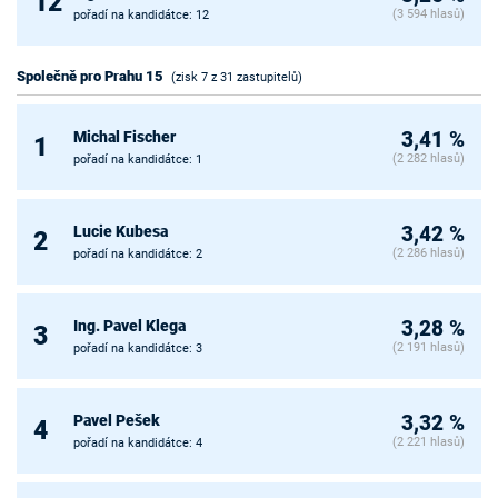
12
(3 594 hlasů)
pořadí na kandidátce: 12
Společně pro Prahu 15
(zisk 7 z 31 zastupitelů)
Michal Fischer
3,41 %
1
(2 282 hlasů)
pořadí na kandidátce: 1
Lucie Kubesa
3,42 %
2
(2 286 hlasů)
pořadí na kandidátce: 2
Ing. Pavel Klega
3,28 %
3
(2 191 hlasů)
pořadí na kandidátce: 3
Pavel Pešek
3,32 %
4
(2 221 hlasů)
pořadí na kandidátce: 4