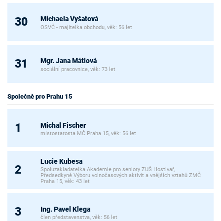
Michaela Vyšatová
30
OSVČ - majitelka obchodu, věk: 56 let
Mgr. Jana Mátlová
31
sociální pracovnice, věk: 73 let
Společně pro Prahu 15
Michal Fischer
1
místostarosta MČ Praha 15, věk: 56 let
Lucie Kubesa
2
Spoluzakladatelka Akademie pro seniory ZUŠ Hostivař,
Předsedkyně Výboru volnočasových aktivit a vnějších vztahů ZMČ
Praha 15, věk: 43 let
Ing. Pavel Klega
3
člen představenstva, věk: 56 let