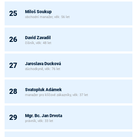
Miloš Soukup
25
obchodní manažer, věk: 56 let
David Zavadil
26
číšník, věk: 48 let
Jaroslava Ducková
27
důchodkyně, věk: 76 let
Svatopluk Adámek
28
manažer pro klíčové zákazníky, věk: 37 let
Mgr. Bc. Jan Drvota
29
právník, věk: 33 let