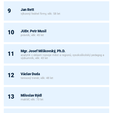
Jan Rett
9
výkonný ředitel firmy, věk: 58 let
JUDr. Petr Musil
10
právník, věk: 45 let
Mgr. Josef Miškovský, Ph.D.
11
analytik v oblasti rozvoje měst a regionů, vysokoškolský pedagog a
výzkumník, věk: 43 let
Václav Duda
12
tenisový trenér, věk: 48 let
Miloslav Rýdl
13
makléř, věk: 73 let