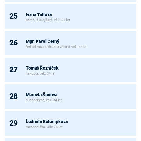
Ivana Táflová
25
dámská krejčová, věk: 54 let
Mgr. Pavel Černý
26
ředitel muzea družstevnictví, věk: 44 let
Tomáš Řezníček
27
nákupčí, věk: 34 let
Marcela Šímová
28
důchodkyně, věk: 84 let
Ĺudmila Kolumpková
29
mechanička, věk: 76 let