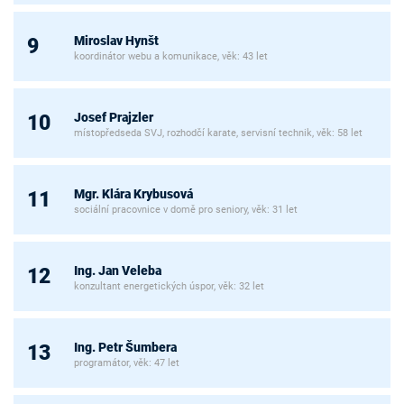
Miroslav Hynšt
9
koordinátor webu a komunikace, věk: 43 let
Josef Prajzler
10
místopředseda SVJ, rozhodčí karate, servisní technik, věk: 58 let
Mgr. Klára Krybusová
11
sociální pracovnice v domě pro seniory, věk: 31 let
Ing. Jan Veleba
12
konzultant energetických úspor, věk: 32 let
Ing. Petr Šumbera
13
programátor, věk: 47 let