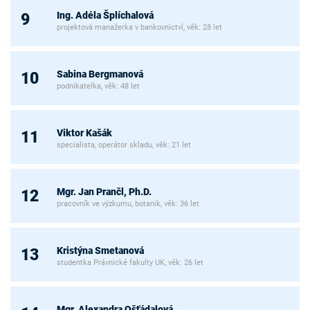
Ing. Adéla Šplíchalová
9
projektová manažerka v bankovnictví, věk: 28 let
Sabina Bergmanová
10
podnikatelka, věk: 48 let
Viktor Kašák
11
specialista, operátor skladu, věk: 21 let
Mgr. Jan Prančl, Ph.D.
12
pracovník ve výzkumu, botanik, věk: 36 let
Kristýna Smetanová
13
studentka Právnické fakulty UK, věk: 26 let
Mgr. Alexandra Ošťádalová