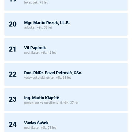
lékař, věk: 75 let
Mgr. Martin Rezek, LL.B.
20
advokát, věk: 38 let
Vít Papírník
21
podnikatel, věk: 42 let
Doc. RNDr. Pavel Petrovič, CSc.
22
vysokoškolský učitel, věk: 81 let
Ing. Martin Klápště
23
projektant ve strojírenství, věk: 37 let
Václav Šašek
24
podnikatel, věk: 73 let