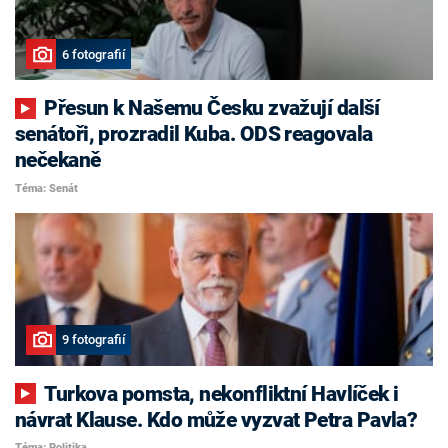
6 fotografií
Přesun k Našemu Česku zvažují další
senátoři, prozradil Kuba. ODS reagovala
nečekaně
Téma: Senát
9 fotografií
Turkova pomsta, nekonfliktní Havlíček i
návrat Klause. Kdo může vyzvat Petra Pavla?
Téma: Politika