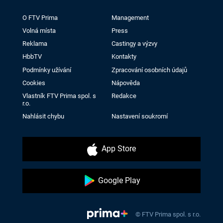
O FTV Prima
Management
Volná místa
Press
Reklama
Castingy a výzvy
HbbTV
Kontakty
Podmínky užívání
Zpracování osobních údajů
Cookies
Nápověda
Vlastník FTV Prima spol. s
Redakce
r.o.
Nahlásit chybu
Nastavení soukromí
App Store
Google Play
© FTV Prima spol. s r.o.