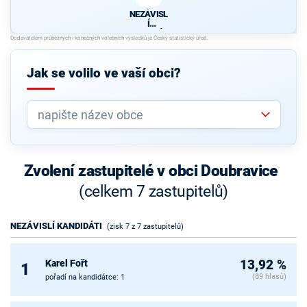
NEZÁVISL
Í
KANDIDÁT
I
Jak se volilo ve vaší obci?
Zvolení zastupitelé v obci Doubravice
(celkem 7 zastupitelů)
NEZÁVISLÍ KANDIDÁTI
(zisk 7 z 7 zastupitelů)
Karel Fořt
13,92 %
1
(89 hlasů)
pořadí na kandidátce: 1