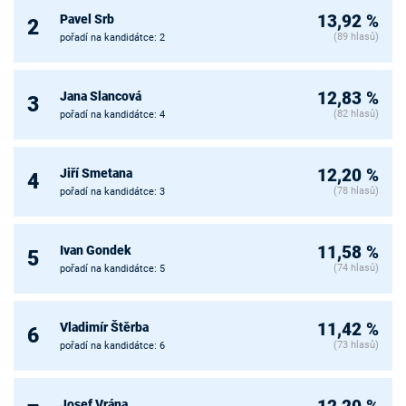
Pavel Srb
13,92 %
2
(89 hlasů)
pořadí na kandidátce: 2
Jana Slancová
12,83 %
3
(82 hlasů)
pořadí na kandidátce: 4
Jiří Smetana
12,20 %
4
(78 hlasů)
pořadí na kandidátce: 3
Ivan Gondek
11,58 %
5
(74 hlasů)
pořadí na kandidátce: 5
Vladimír Štěrba
11,42 %
6
(73 hlasů)
pořadí na kandidátce: 6
Josef Vrána