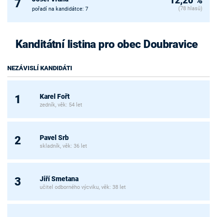
12,20 %
7
(78 hlasů)
pořadí na kandidátce: 7
Kanditátní listina pro obec Doubravice
NEZÁVISLÍ KANDIDÁTI
Karel Fořt
1
zedník, věk: 54 let
Pavel Srb
2
skladník, věk: 36 let
Jiří Smetana
3
učitel odborného výcviku, věk: 38 let