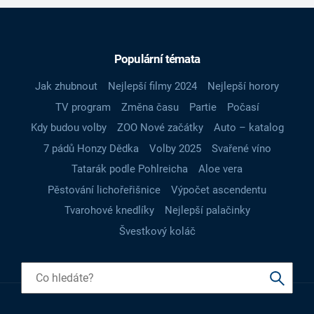
Populární témata
Jak zhubnout
Nejlepší filmy 2024
Nejlepší horory
TV program
Změna času
Partie
Počasí
Kdy budou volby
ZOO Nové začátky
Auto – katalog
7 pádů Honzy Dědka
Volby 2025
Svařené víno
Tatarák podle Pohlreicha
Aloe vera
Pěstování lichořeřišnice
Výpočet ascendentu
Tvarohové knedlíky
Nejlepší palačinky
Švestkový koláč