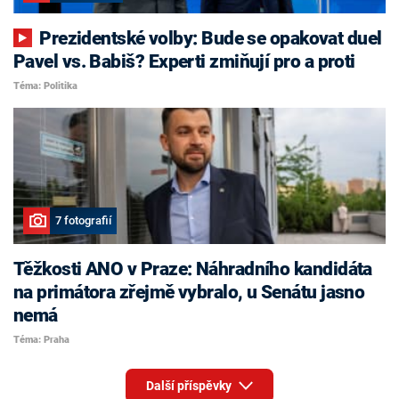
Prezidentské volby: Bude se opakovat duel
Pavel vs. Babiš? Experti zmiňují pro a proti
Téma: Politika
7 fotografií
Těžkosti ANO v Praze: Náhradního kandidáta
na primátora zřejmě vybralo, u Senátu jasno
nemá
Téma: Praha
Další příspěvky