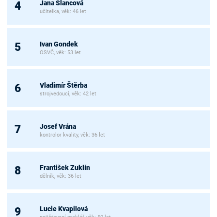
Jana Slancová
4
učitelka, věk: 46 let
Ivan Gondek
5
OSVČ, věk: 53 let
Vladimír Štěrba
6
strojvedoucí, věk: 42 let
Josef Vrána
7
kontrolor kvality, věk: 36 let
František Zuklín
8
dělník, věk: 36 let
Lucie Kvapilová
9