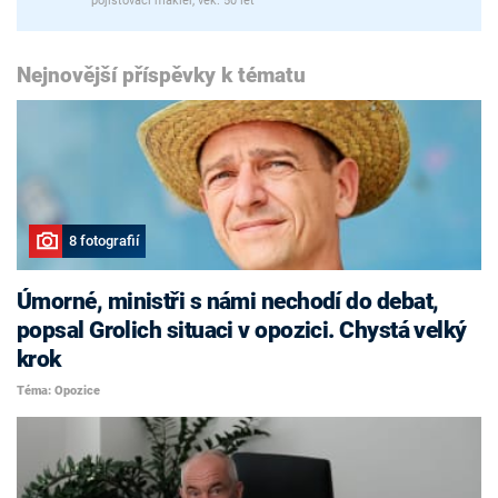
pojišťovací makléř, věk: 50 let
Nejnovější příspěvky k tématu
8 fotografií
Úmorné, ministři s námi nechodí do debat,
popsal Grolich situaci v opozici. Chystá velký
krok
Téma: Opozice