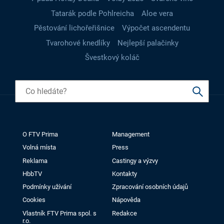
Tatarák podle Pohlreicha
Aloe vera
Pěstování lichořeřišnice
Výpočet ascendentu
Tvarohové knedlíky
Nejlepší palačinky
Švestkový koláč
O FTV Prima
Management
Volná místa
Press
Reklama
Castingy a výzvy
HbbTV
Kontakty
Podmínky užívání
Zpracování osobních údajů
Cookies
Nápověda
Vlastník FTV Prima spol. s
Redakce
r.o.