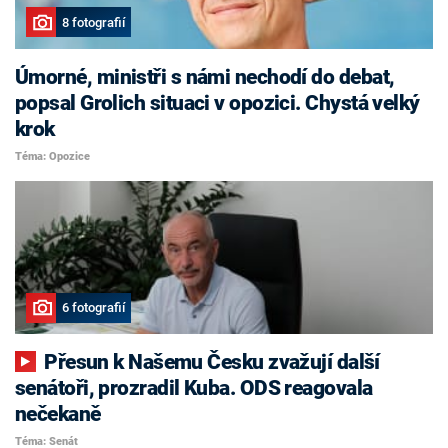
8 fotografií
Úmorné, ministři s námi nechodí do debat,
popsal Grolich situaci v opozici. Chystá velký
krok
Téma: Opozice
6 fotografií
Přesun k Našemu Česku zvažují další
senátoři, prozradil Kuba. ODS reagovala
nečekaně
Téma: Senát