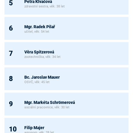
Petra Klvačová
5
zdravotní sestra, věk: 38 let
Mgr. Radek Pilař
6
učitel, věk: 54 let
Věra Spitzerová
7
zootechnička, věk: 34 let
Bc. Jaroslav Mauer
8
OSVČ, věk: 45 let
Mgr. Markéta Schrömerová
9
sociální pracovnice, věk: 30 let
Filip Majer
10
agronom, věk: 28 let