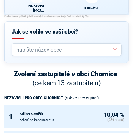
NEZÁVISL
KDU-ČSL
Í PRO
OBEC
CHORNIC
E
Jak se volilo ve vaší obci?
Zvolení zastupitelé v obci Chornice
(celkem 13 zastupitelů)
NEZÁVISLÍ PRO OBEC CHORNICE
(zisk 7 z 13 zastupitelů)
Milan Ševčík
10,04 %
1
(239 hlasů)
pořadí na kandidátce: 3