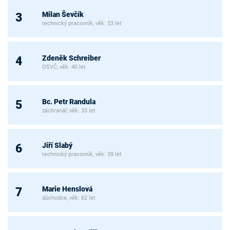
Milan Ševčík
3
technický pracovník, věk: 53 let
Zdeněk Schreiber
4
OSVČ, věk: 40 let
Bc. Petr Randula
5
záchranář, věk: 33 let
Jiří Slabý
6
technický pracovník, věk: 38 let
Marie Henslová
7
důchodce, věk: 62 let