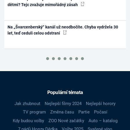
dětmi? Tejc zvažuje mimořádný zásah
Na „Švarcenberský“ kanál už neodbočíte. Chyba vydržela 30
let, teď ceduli celou odstraní
Populární témata
Jak zhubnout
Nejlepší filmy 2024
Nejlepší horory
TV program
Změna času
Partie
Počasí
Kdy budou volby
ZOO Nové začátky
Auto – katalog
7 pádů Honzy Dědka
Volby 2025
Svařené víno