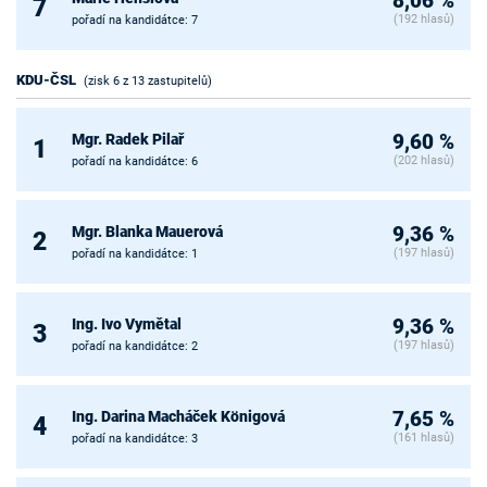
8,06 %
7
(192 hlasů)
pořadí na kandidátce: 7
KDU-ČSL
(zisk 6 z 13 zastupitelů)
Mgr. Radek Pilař
9,60 %
1
(202 hlasů)
pořadí na kandidátce: 6
Mgr. Blanka Mauerová
9,36 %
2
(197 hlasů)
pořadí na kandidátce: 1
Ing. Ivo Vymětal
9,36 %
3
(197 hlasů)
pořadí na kandidátce: 2
Ing. Darina Macháček Königová
7,65 %
4
(161 hlasů)
pořadí na kandidátce: 3