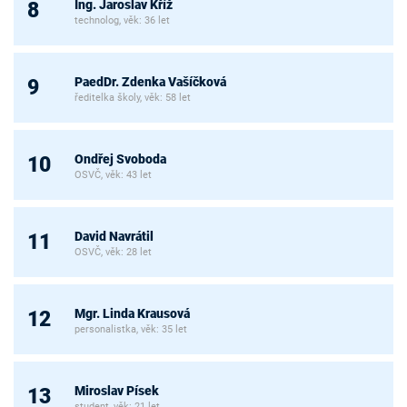
Ing. Jaroslav Kříž
8
technolog, věk: 36 let
PaedDr. Zdenka Vašíčková
9
ředitelka školy, věk: 58 let
Ondřej Svoboda
10
OSVČ, věk: 43 let
David Navrátil
11
OSVČ, věk: 28 let
Mgr. Linda Krausová
12
personalistka, věk: 35 let
Miroslav Písek
13
student, věk: 21 let