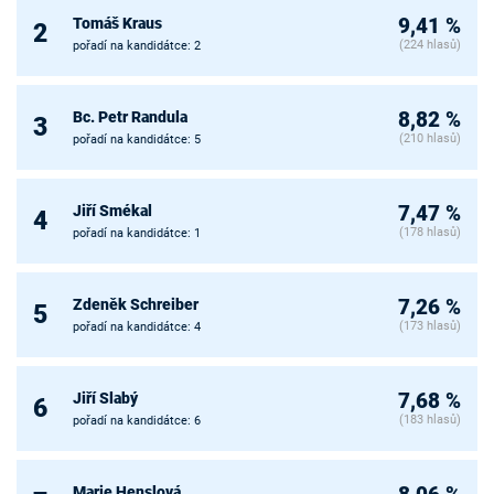
Tomáš Kraus
9,41 %
2
(224 hlasů)
pořadí na kandidátce: 2
Bc. Petr Randula
8,82 %
3
(210 hlasů)
pořadí na kandidátce: 5
Jiří Smékal
7,47 %
4
(178 hlasů)
pořadí na kandidátce: 1
Zdeněk Schreiber
7,26 %
5
(173 hlasů)
pořadí na kandidátce: 4
Jiří Slabý
7,68 %
6
(183 hlasů)
pořadí na kandidátce: 6
Marie Henslová