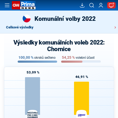
Komunální volby 2022
Celkové výsledky
Výsledky komunálních voleb 2022:
Chornice
100,00
%
54,25
%
okrsků sečteno
volební účast
53,09 %
46,91 %
NEZÁVISLÍ
PRO OBEC
CHORNICE