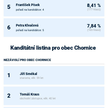
František Písek
8,41 %
5
(177 hlasů)
pořadí na kandidátce: 4
Petra Klvačová
7,84 %
6
(165 hlasů)
pořadí na kandidátce: 5
Kanditátní listina pro obec Chornice
NEZÁVISLÍ PRO OBEC CHORNICE
Jiří Smékal
1
starosta, věk: 59 let
Tomáš Kraus
2
obchodní zástupce, věk: 40 let