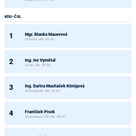
KDU-ČSL
Mgr. Blanka Mauerová
1
učitelka, věk: 45 let
Ing. Ivo Vymětal
2
učitel, věk: 58 let
Ing. Darina Macháček Königová
3
důchodkyně, věk: 64 let
František Písek
4
strojvedoucí ČD, věk: 48 let