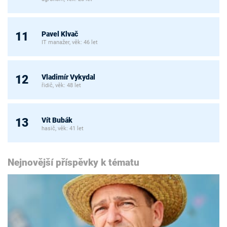
Pavel Klvač
11
IT manažer, věk: 46 let
Vladimír Vykydal
12
řidič, věk: 48 let
Vít Bubák
13
hasič, věk: 41 let
Nejnovější příspěvky k tématu