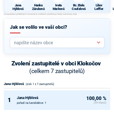
Jana
Hanka
Iveta
Bc. Etela
Libor
Hýblová
Zárubová
Marková
Coufalová
Leffler
Jak se volilo ve vaší obci?
Zvolení zastupitelé v obci Klokočov
(celkem 7 zastupitelů)
Jana Hýblová
(zisk 1 z 7 zastupitelů)
Jana Hýblová
100,00 %
1
(59 hlasů)
pořadí na kandidátce: 1