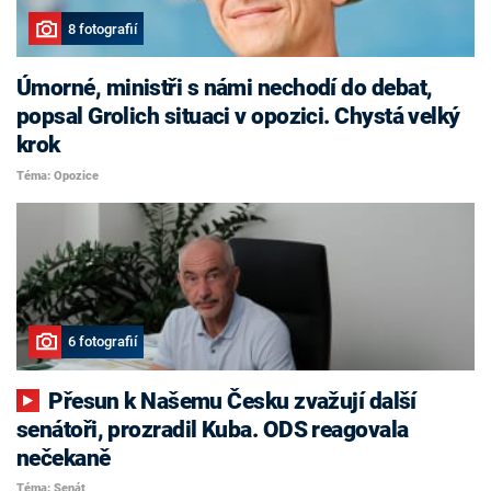
8 fotografií
Úmorné, ministři s námi nechodí do debat,
popsal Grolich situaci v opozici. Chystá velký
krok
Téma: Opozice
6 fotografií
Přesun k Našemu Česku zvažují další
senátoři, prozradil Kuba. ODS reagovala
nečekaně
Téma: Senát