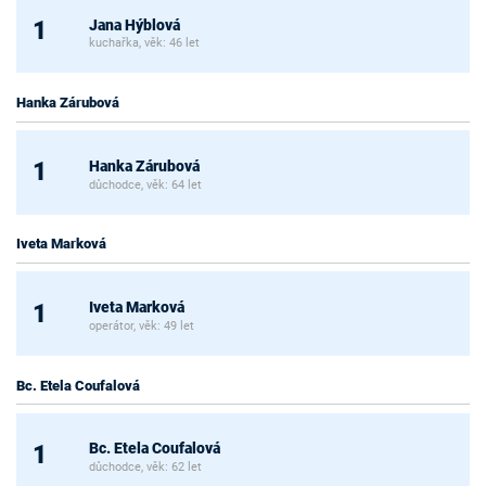
Jana Hýblová
1
kuchařka, věk: 46 let
Hanka Zárubová
Hanka Zárubová
1
důchodce, věk: 64 let
Iveta Marková
Iveta Marková
1
operátor, věk: 49 let
Bc. Etela Coufalová
Bc. Etela Coufalová
1
důchodce, věk: 62 let