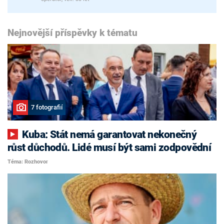
Nejnovější příspěvky k tématu
7 fotografií
Kuba: Stát nemá garantovat nekonečný
růst důchodů. Lidé musí být sami zodpovědní
Téma: Rozhovor