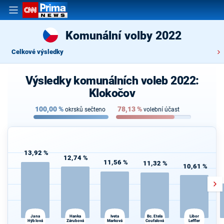
Komunální volby 2022
Celkové výsledky
Výsledky komunálních voleb 2022:
Klokočov
100,00
%
78,13
%
okrsků sečteno
volební účast
13,92 %
12,74 %
11,56 %
11,32 %
10,61 %
Jana
Iveta
Libor
Hanka
Bc. Etela
Hýblová
Zárubová
Marková
Coufalová
Leffler