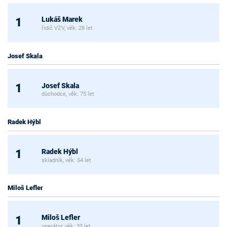
Lukáš Marek
1
řidič VZV, věk: 28 let
Josef Skala
Josef Skala
1
důchodce, věk: 75 let
Radek Hýbl
Radek Hýbl
1
skladník, věk: 54 let
Miloš Lefler
Miloš Lefler
1
operátor, věk: 33 let