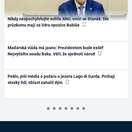
Nikdy nezpochybňujte voliče ANO, smál se Staněk. Dle
průzkumu mají za lídra opozice Babiše
Maďarská vláda má jasno: Prezidentem bude exšéf
Nejvyššího soudu Baka. Věří, že sjednotí národ
Peklo, píší média o požáru u jezera Lago di Garda. Prchají
stovky lidí, oblast zahalil dým