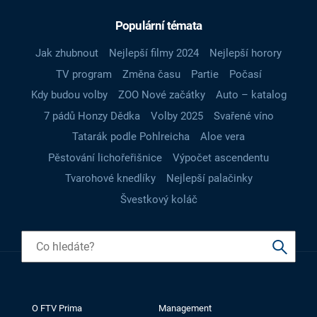
Populární témata
Jak zhubnout
Nejlepší filmy 2024
Nejlepší horory
TV program
Změna času
Partie
Počasí
Kdy budou volby
ZOO Nové začátky
Auto – katalog
7 pádů Honzy Dědka
Volby 2025
Svařené víno
Tatarák podle Pohlreicha
Aloe vera
Pěstování lichořeřišnice
Výpočet ascendentu
Tvarohové knedlíky
Nejlepší palačinky
Švestkový koláč
O FTV Prima
Management