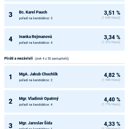
Bc. Karel Pauch
3,51 %
3
(1 649 hlasů)
pořadí na kandidátce: 3
Ivanka Rejmanová
3,34 %
4
(1 572 hlasů)
pořadí na kandidátce: 4
Piráti a nezávislí
(zisk 4 z 30 zastupitelů)
MgA. Jakub Chuchlík
4,82 %
1
(1 948 hlasů)
pořadí na kandidátce: 2
Mgr. Vladimír Opatrný
4,40 %
2
(1 776 hlasů)
pořadí na kandidátce: 4
Mgr. Jaroslav Šída
4,33 %
3
(1 749 hlasů)