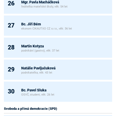
Mgr. Pavla Macháčková
26
ředitelka mateřské školy, věk: 54 let
Bc. Jiří Bém
27
ekonom CIKAUTXO CZ s.r.o., věk: 36 let
Martin Kotyza
28
podnikání (gastro), věk: 37 let
Natálie Pavljučuková
29
podnikatelka, věk: 43 let
Bc. Pavel Sluka
30
OSVČ, student, věk: 26 let
Svoboda a přímá demokracie (SPD)