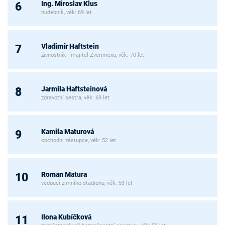
Ing. Miroslav Klus
6
hudebník, věk: 69 let
Vladimír Haftstein
7
živnostník - majitel Zverimexu, věk: 70 let
Jarmila Haftsteinová
8
zdravotní sestra, věk: 69 let
Kamila Maturová
9
obchodní zástupce, věk: 52 let
Roman Matura
10
vedoucí zimního stadionu, věk: 53 let
Ilona Kubíčková
11