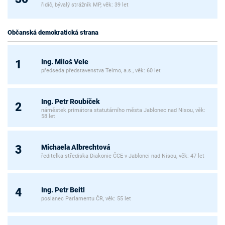
řidič, bývalý strážník MP, věk: 39 let
Občanská demokratická strana
Ing. Miloš Vele
1
předseda představenstva Telmo, a.s., věk: 60 let
Ing. Petr Roubíček
2
náměstek primátora statutárního města Jablonec nad Nisou, věk:
58 let
Michaela Albrechtová
3
ředitelka střediska Diakonie ČCE v Jablonci nad Nisou, věk: 47 let
Ing. Petr Beitl
4
poslanec Parlamentu ČR, věk: 55 let