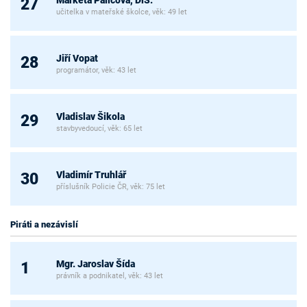
Markéta Palicová, DiS.
27
učitelka v mateřské školce, věk: 49 let
Jiří Vopat
28
programátor, věk: 43 let
Vladislav Šikola
29
stavbyvedoucí, věk: 65 let
Vladimír Truhlář
30
příslušník Policie ČR, věk: 75 let
Piráti a nezávislí
Mgr. Jaroslav Šída
1
právník a podnikatel, věk: 43 let