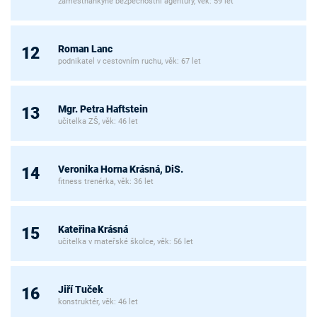
zaměstnankyně bezpečnostní agentury, věk: 59 let
Roman Lanc
12
podnikatel v cestovním ruchu, věk: 67 let
Mgr. Petra Haftstein
13
učitelka ZŠ, věk: 46 let
Veronika Horna Krásná, DiS.
14
fitness trenérka, věk: 36 let
Kateřina Krásná
15
učitelka v mateřské školce, věk: 56 let
Jiří Tuček
16
konstruktér, věk: 46 let