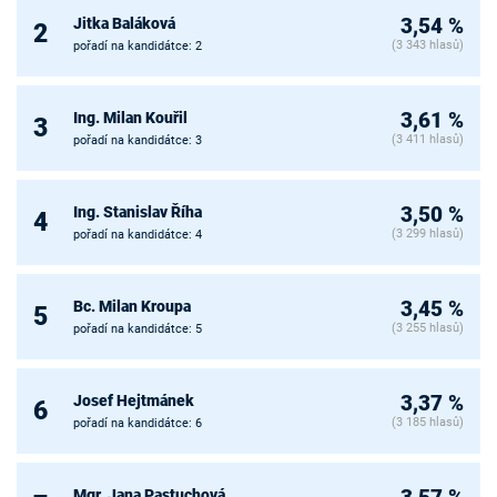
Jitka Baláková
3,54 %
2
(3 343 hlasů)
pořadí na kandidátce: 2
Ing. Milan Kouřil
3,61 %
3
(3 411 hlasů)
pořadí na kandidátce: 3
Ing. Stanislav Říha
3,50 %
4
(3 299 hlasů)
pořadí na kandidátce: 4
Bc. Milan Kroupa
3,45 %
5
(3 255 hlasů)
pořadí na kandidátce: 5
Josef Hejtmánek
3,37 %
6
(3 185 hlasů)
pořadí na kandidátce: 6
Mgr. Jana Pastuchová