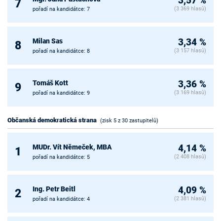
3,57 %
7
(3 369 hlasů)
pořadí na kandidátce: 7
Milan Sas
3,34 %
8
(3 157 hlasů)
pořadí na kandidátce: 8
Tomáš Kott
3,36 %
9
(3 169 hlasů)
pořadí na kandidátce: 9
Občanská demokratická strana
(zisk 5 z 30 zastupitelů)
MUDr. Vít Němeček, MBA
4,14 %
1
(2 408 hlasů)
pořadí na kandidátce: 5
Ing. Petr Beitl
4,09 %
2
(2 381 hlasů)
pořadí na kandidátce: 4