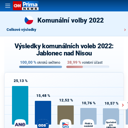
Komunální volby 2022
Celkové výsledky
Výsledky komunálních voleb 2022:
Jablonec nad Nisou
100,00
%
38,99
%
okrsků sečteno
volební účast
25,13 %
15,48 %
12,52 %
10,76 %
10,57 %
Společně
Piráti a
pro
nezávislí
Jablonec