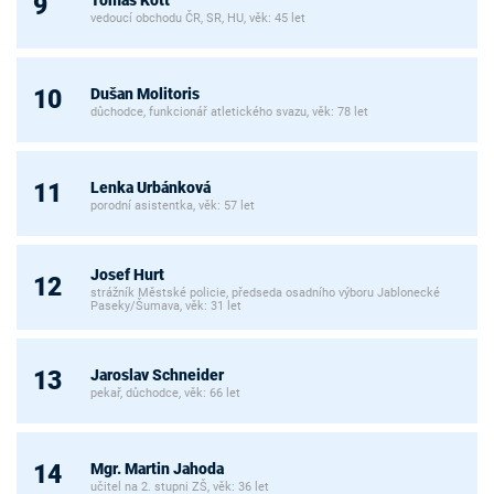
9
vedoucí obchodu ČR, SR, HU, věk: 45 let
Dušan Molitoris
10
důchodce, funkcionář atletického svazu, věk: 78 let
Lenka Urbánková
11
porodní asistentka, věk: 57 let
Josef Hurt
12
strážník Městské policie, předseda osadního výboru Jablonecké
Paseky/Šumava, věk: 31 let
Jaroslav Schneider
13
pekař, důchodce, věk: 66 let
Mgr. Martin Jahoda
14
učitel na 2. stupni ZŠ, věk: 36 let