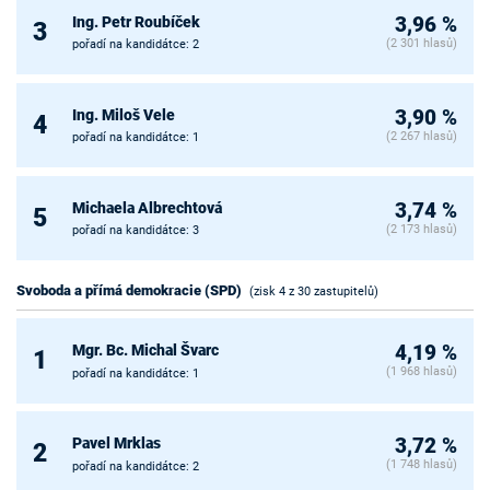
Ing. Petr Roubíček
3,96 %
3
(2 301 hlasů)
pořadí na kandidátce: 2
Ing. Miloš Vele
3,90 %
4
(2 267 hlasů)
pořadí na kandidátce: 1
Michaela Albrechtová
3,74 %
5
(2 173 hlasů)
pořadí na kandidátce: 3
Svoboda a přímá demokracie (SPD)
(zisk 4 z 30 zastupitelů)
Mgr. Bc. Michal Švarc
4,19 %
1
(1 968 hlasů)
pořadí na kandidátce: 1
Pavel Mrklas
3,72 %
2
(1 748 hlasů)
pořadí na kandidátce: 2