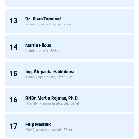
Bc. Klára Topolová
13
sociální pracovnice, věk: 40 let
Martin Filous
14
podnikatel, věk: 32 let
Ing. Štěpánka Haiblíková
15
klinický specialista, věk: 29 let
RNDr. Martin Rejman, Ph.D.
16
IT analytik, programátor, věk: 39 let
Filip Mastník
17
OSVČ, autodoprava, věk: 37 let