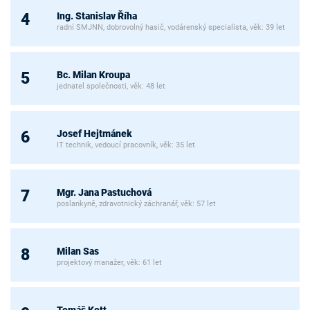
Ing. Stanislav Říha
4
radní SMJNN, dobrovolný hasič, vodárenský specialista, věk: 39 let
Bc. Milan Kroupa
5
jednatel společnosti, věk: 48 let
Josef Hejtmánek
6
IT technik, vedoucí pracovník, věk: 35 let
Mgr. Jana Pastuchová
7
poslankyně, zdravotnický záchranář, věk: 57 let
Milan Sas
8
projektový manažer, věk: 61 let
Tomáš Kott