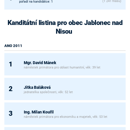
(1 241 hlasů)
pořadí na kandidátce: 1
Kanditátní listina pro obec Jablonec nad
Nisou
ANO 2011
Mgr. David Mánek
1
náměstek primátora pro oblast humanitní, věk: 39 let
Jitka Baláková
2
jednatelka společnosti, věk: 52 let
Ing. Milan Kouřil
3
náměstek primátora pro ekonomiku a majetek, věk: 53 let