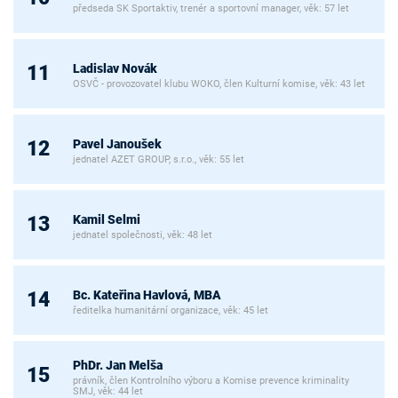
předseda SK Sportaktiv, trenér a sportovní manager, věk: 57 let
Ladislav Novák
11
OSVČ - provozovatel klubu WOKO, člen Kulturní komise, věk: 43 let
Pavel Janoušek
12
jednatel AZET GROUP, s.r.o., věk: 55 let
Kamil Selmi
13
jednatel společnosti, věk: 48 let
Bc. Kateřina Havlová, MBA
14
ředitelka humanitární organizace, věk: 45 let
PhDr. Jan Melša
15
právník, člen Kontrolního výboru a Komise prevence kriminality
SMJ, věk: 44 let