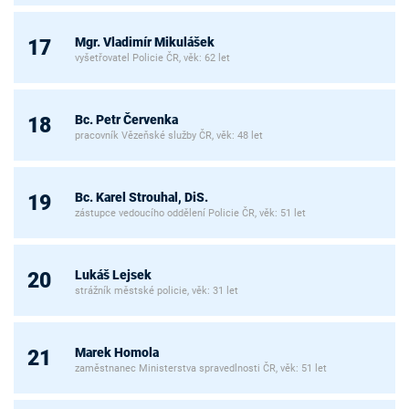
Mgr. Vladimír Mikulášek
17
vyšetřovatel Policie ČR, věk: 62 let
Bc. Petr Červenka
18
pracovník Vězeňské služby ČR, věk: 48 let
Bc. Karel Strouhal, DiS.
19
zástupce vedoucího oddělení Policie ČR, věk: 51 let
Lukáš Lejsek
20
strážník městské policie, věk: 31 let
Marek Homola
21
zaměstnanec Ministerstva spravedlnosti ČR, věk: 51 let