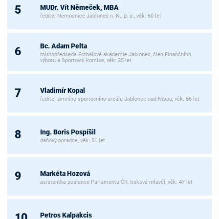
MUDr. Vít Němeček, MBA
5
ředitel Nemocnice Jablonec n. N., p. o., věk: 60 let
Bc. Adam Pelta
6
místopředseda Fotbalové akademie Jablonec, člen Finančního
výboru a Sportovní komise, věk: 25 let
Vladimír Kopal
7
ředitel zimního sportovního areálu Jablonec nad Nisou, věk: 56 let
Ing. Boris Pospíšil
8
daňový poradce, věk: 51 let
Markéta Hozová
9
asistentka poslance Parlamentu ČR, tisková mluvčí, věk: 47 let
Petros Kalpakcis
10