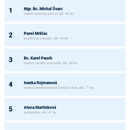
Mgr. Bc. Michal Švarc
1
ředitel městské policie, věk: 50 let
Pavel Mrklas
2
projektový manažer, věk: 44 let
Bc. Karel Pauch
3
terénní sociální pracovník, věk: 65 let
Ivanka Rejmanová
4
externí zaměstnankyně Českých drah, věk: 71 let
Alena Martínková
5
prodavačka, věk: 47 let