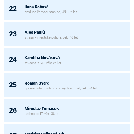
Ilona Kočová
22
obsluha čerpací stanice, věk: 52 let
Aleš Paulů
23
strážník městské policie, věk: 46 let
Karolína Nováková
24
studentka VŠ, věk: 24 let
Roman Švarc
25
opravář silničních motorových vozidel, věk: 54 let
Miroslav Tomášek
26
technolog IT, věk: 38 let