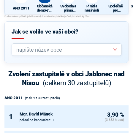
Občanská
Svoboda a
Piráti a
Společně
S
ANO 2011
demokrati
přímá
nezávislí
pro
cká strana
demokraci
Jablonec
e (SPD)
Jak se volilo ve vaší obci?
Zvolení zastupitelé v obci Jablonec nad
Nisou
(celkem 30 zastupitelů)
ANO 2011
(zisk 9 z 30 zastupitelů)
Mgr. David Mánek
3,90 %
1
(3 682 hlasů)
pořadí na kandidátce: 1