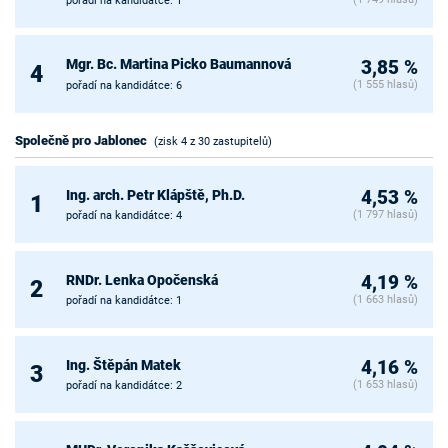
pořadí na kandidátce: 1
Mgr. Bc. Martina Picko Baumannová
3,85 %
4
(1 555 hlasů)
pořadí na kandidátce: 6
Společně pro Jablonec
(zisk 4 z 30 zastupitelů)
Ing. arch. Petr Klápště, Ph.D.
4,53 %
1
(1 797 hlasů)
pořadí na kandidátce: 4
RNDr. Lenka Opočenská
4,19 %
2
(1 663 hlasů)
pořadí na kandidátce: 1
Ing. Štěpán Matek
4,16 %
3
(1 653 hlasů)
pořadí na kandidátce: 2