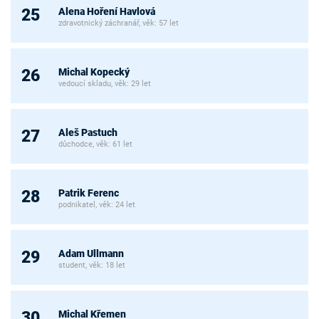
Alena Hoření Havlová
25
zdravotnický záchranář, věk: 57 let
Michal Kopecký
26
vedoucí skladu, věk: 29 let
Aleš Pastuch
27
důchodce, věk: 61 let
Patrik Ferenc
28
podnikatel, věk: 24 let
Adam Ullmann
29
student, věk: 18 let
Michal Křemen
30