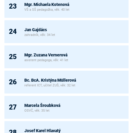
Mgr. Michaela Kotenová
23
VŠ a SŠ pedagožka, věk: 40 let
Jan Gajdács
24
zahradník, věk: 34 let
Mgr. Zuzana Vernerová
25
asistent pedagoga, věk: 41 let
Bc. BcA. Kristýna Müllerová
26
referent ICT, učitel ZUŠ, věk: 32 let
Marcela Šroubková
27
OSVČ, věk: 35 let
Josef Karel Hlavatý
28