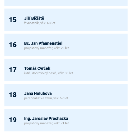
Jiří Bičiště
15
živnostník, věk: 63 let
Bc. Jan Pfannenstiel
16
projektový manažer, věk: 29 let
Tomáš Cvrček
17
řidič, dobrovolný hasič, věk: 33 let
Jana Holubová
18
personalistka žáků, věk: 57 let
Ing. Jaroslav Procházka
19
projektový manažer, věk: 71 let