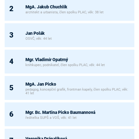
MgA. Jakub Chuchlík
2
architekt a urbanista, člen spolku PLAC, věk: 38 let
Jan Polák
3
OSVČ, věk: 44 let
Mgr. Vladimír Opatrný
4
knihkupec, podnikatel, člen spolku PLAC, věk: 44 let
MgA. Jan Picko
5
pedagog, koncepční grafik, frontman kapely, člen spolku PLAC, věk:
41 let
Mgr. Bc. Martina Picko Baumannová
6
ředitelka SUPŠ a VOŠ, věk: 41 let
Veronika Drápalíková