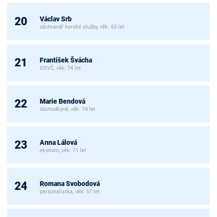
Václav Srb
20
záchranář horské služby, věk: 63 let
František Švácha
21
OSVČ, věk: 74 let
Marie Bendová
22
důchodkyně, věk: 74 let
Anna Lálová
23
ekonom, věk: 71 let
Romana Svobodová
24
personalistka, věk: 57 let