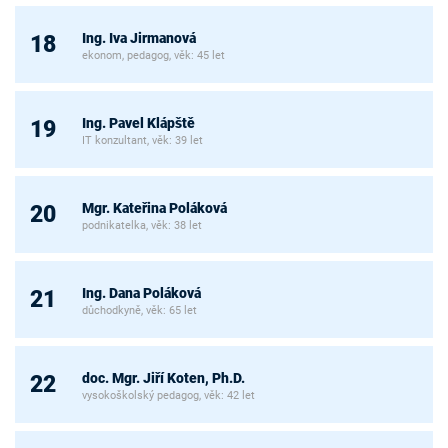
Ing. Iva Jirmanová
18
ekonom, pedagog, věk: 45 let
Ing. Pavel Klápště
19
IT konzultant, věk: 39 let
Mgr. Kateřina Poláková
20
podnikatelka, věk: 38 let
Ing. Dana Poláková
21
důchodkyně, věk: 65 let
doc. Mgr. Jiří Koten, Ph.D.
22
vysokoškolský pedagog, věk: 42 let