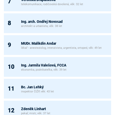
7
telekomunikace, rodičovská dovolená, věk: 32 let
Ing. arch. Ondřej Novosad
8
architekt a urbanista, věk: 38 let
MUDr. Malikdin Andar
9
lékař - anesteziolog, intenzivista, urgentista, ortoped, věk: 49 let
Ing. Jarmila Valešová, FCCA
10
ekonomka, podnikatelka, věk: 39 let
Bc. Jan Lehký
11
inspektor ČIŽP, věk: 43 let
Zdeněk Linhart
12
pekař, mistr, věk: 37 let