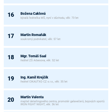
Božena Caklová
16
bývalá ředitelka MŠ, nyní v důchodu, věk: 73 let
Martin Romaňák
17
soukromý podnikatel, věk: 57 let
Mgr. Tomáš Saal
18
ředitel ZŠ Arbesova, věk: 52 let
Ing. Kamil Krejčík
19
ředitel CIKAUTXO CZ s.r.o., věk: 35 let
Martin Valenta
20
majitel detailingového centra, promotér galavečerů, bojových sportů
IRON FIGHT NIGHT, věk: 36 let