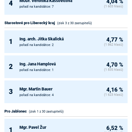
MUDr. Veronika Kaššovicová
4,04 %
4
(1 603 hlasů)
pořadí na kandidátce: 7
Starostové pro Liberecký kraj
(zisk 3 z 30 zastupitelů)
Ing. arch. Jitka Skalická
4,77 %
1
(1 862 hlasů)
pořadí na kandidátce: 2
Ing. Jana Hamplová
4,70 %
2
(1 835 hlasů)
pořadí na kandidátce: 1
Mgr. Martin Bauer
4,16 %
3
(1 623 hlasů)
pořadí na kandidátce: 4
Pro Jablonec
(zisk 1 z 30 zastupitelů)
Mgr. Pavel Žur
6,52 %
1