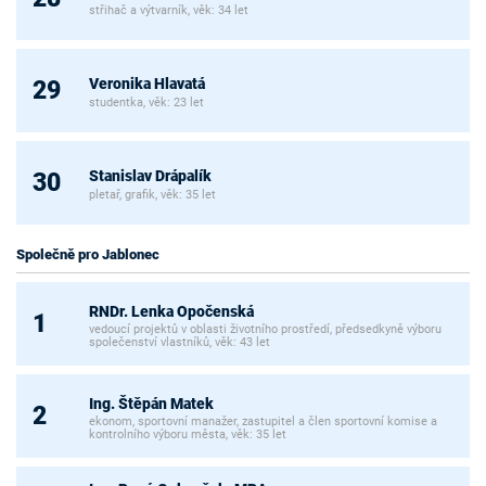
střihač a výtvarník, věk: 34 let
Veronika Hlavatá
29
studentka, věk: 23 let
Stanislav Drápalík
30
pletař, grafik, věk: 35 let
Společně pro Jablonec
RNDr. Lenka Opočenská
1
vedoucí projektů v oblasti životního prostředí, předsedkyně výboru
společenství vlastníků, věk: 43 let
Ing. Štěpán Matek
2
ekonom, sportovní manažer, zastupitel a člen sportovní komise a
kontrolního výboru města, věk: 35 let