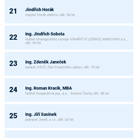
Jindřich Horák
21
majitel Horák elektro, věk: 56 let
Ing. Jindřich Sobota
22
ředitel strategického rozvoje VINAŘSTVÍ LEDNICE ANNOVINO a.s.,
věk: 56 let
Ing. Zdeněk Janeček
23
bankéř, OSVČ, člen Finančního výboru, věk: 70 let
Ing. Roman Kracík, MBA
24
ředitel Kooperativa poj., a.s. - Severní Čechy, věk: 58 let
Ing. Jiří Sasínek
25
jednatel Jiwell, s.r.o., věk: 63 let