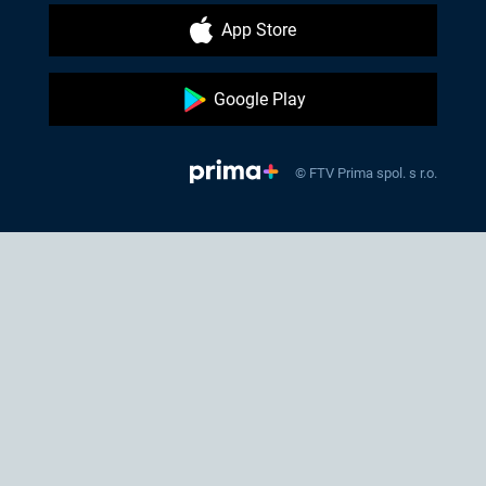
App Store
Google Play
© FTV Prima spol. s r.o.