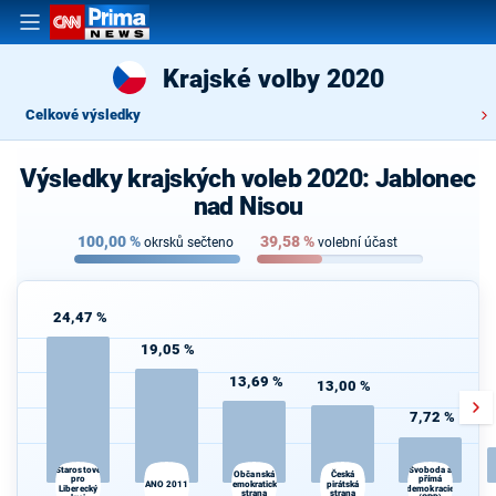
Krajské volby 2020
Celkové výsledky
Výsledky krajských voleb 2020: Jablonec
nad Nisou
100,00
%
39,58
%
okrsků sečteno
volební účast
24,47 %
19,05 %
13,69 %
13,00 %
7,72 %
Starostové
Svoboda a
Česká
Občanská
pro
přímá
ANO 2011
demokratická
pirátská
Liberecký
demokracie
strana
strana