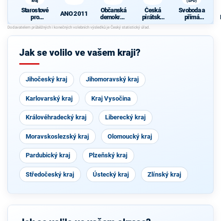
kraj
(SPD)
Starostové
Občanská
Česká
Svoboda a
ANO 2011
pro
demokrati
pirátská
přímá
Liberecký
cká strana
strana
demokraci
kraj
e (SPD)
Jak se volilo ve vašem kraji?
Jihočeský kraj
Jihomoravský kraj
Karlovarský kraj
Kraj Vysočina
Královéhradecký kraj
Liberecký kraj
Moravskoslezský kraj
Olomoucký kraj
Pardubický kraj
Plzeňský kraj
Středočeský kraj
Ústecký kraj
Zlínský kraj