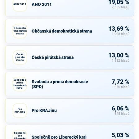
19,05 %
ANO 2011
ANO 2011
2 655 hlasů
13,69 %
Občanská
Občanská demokratická strana
demokratická
strana
1 908 hlasů
13,00 %
Česká
Česká pirátská strana
pirátská
strana
1 812 hlasů
Svoboda a
7,72 %
Svoboda a přímá demokracie
přímá
demokracie
(SPD)
1 076 hlasů
(SPD)
6,06 %
Pro
Pro KRAJinu
KRAJinu
845 hlasů
Společně
5,03 %
pro
Společně pro Liberecký kraj
Liberecký