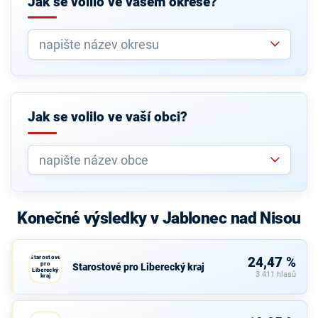
Jak se volilo ve vašem okrese?
Jak se volilo ve vaší obci?
Konečné výsledky v Jablonec nad Nisou
Starostové
24,47 %
pro
Starostové pro Liberecký kraj
Liberecký
3 411 hlasů
kraj