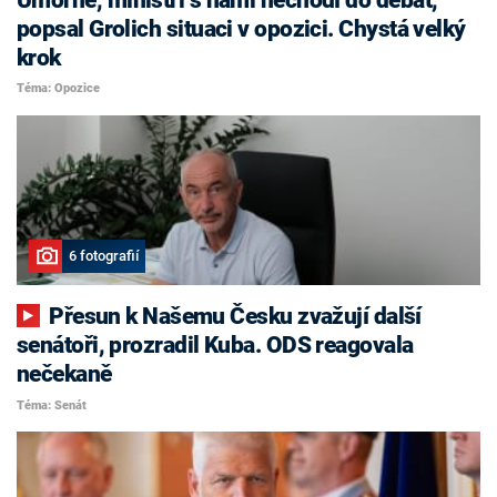
popsal Grolich situaci v opozici. Chystá velký
krok
Téma: Opozice
6 fotografií
Přesun k Našemu Česku zvažují další
senátoři, prozradil Kuba. ODS reagovala
nečekaně
Téma: Senát