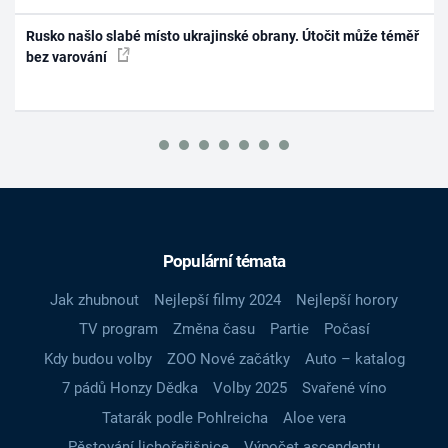
Rusko našlo slabé místo ukrajinské obrany. Útočit může téměř
bez varování
Populární témata
Jak zhubnout
Nejlepší filmy 2024
Nejlepší horory
TV program
Změna času
Partie
Počasí
Kdy budou volby
ZOO Nové začátky
Auto – katalog
7 pádů Honzy Dědka
Volby 2025
Svařené víno
Tatarák podle Pohlreicha
Aloe vera
Pěstování lichořeřišnice
Výpočet ascendentu