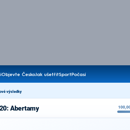
í
Objevte Česko
Jak ušetřit
Sport
Počasí
ové výsledky
020: Abertamy
100,0