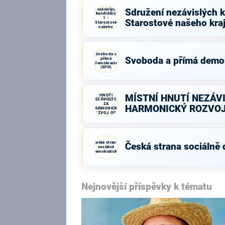
Sdružení
nezávislých
Sdružení nezávislých k
kandidátů
1 -
Starostové našeho kra
Starostové
našeho
kraje
Svoboda a
Svoboda a přímá demo
přímá
demokracie
(SPD)
MÍSTNÍ
HNUTÍ
MÍSTNÍ HNUTÍ NEZÁV
NEZÁVISLÝCH
ZA
HARMONICKÝ ROZVOJ
HARMONICKÝ
ROZVOJ OBCÍ
A MĚST
Česká strana
Česká strana sociálně
sociálně
demokratická
Nejnovější příspěvky k tématu