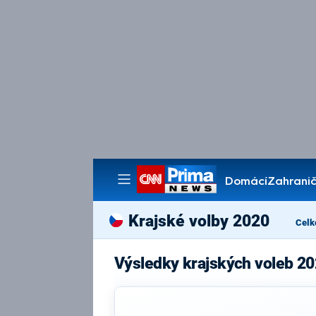
Domácí
Zahranič
Pořady
Krajské volby 2020
Celk
Výsledky krajských voleb 2