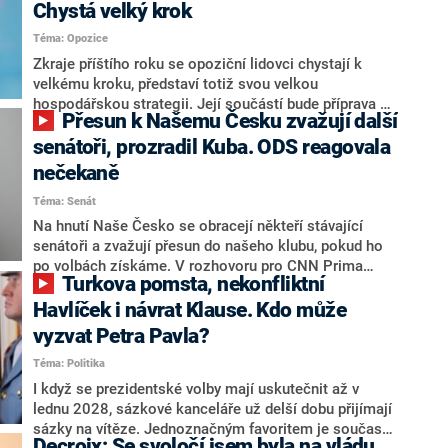
Chystá velký krok
Téma: Opozice
Zkraje příštího roku se opoziční lidovci chystají k
velkému kroku, představí totiž svou velkou
hospodářskou strategii. Její součástí bude příprava na
Přesun k Našemu Česku zvažují další
stárnutí populace, řekl ve středu na setkání s novináři
nový předseda lidovců Jan Grolich. Ten zároveň v
senátoři, prozradil Kuba. ODS reagovala
senátních volbách kandiduje ve Vyškově. Popsal i
nečekaně
aktivitu opozice, o níž vládní strany nebo političtí
Téma: Senát
komentátoři mluví jako o slabé a v defenzivě. „Je to
úmorná práce upozorňovat na chyby vlády. Ministři s
Na hnutí Naše Česko se obracejí někteří stávající
námi navíc nechodí do debat. Chceme ale ukazovat
senátoři a zvažují přesun do našeho klubu, pokud ho
svoje témata,“ odpověděl Grolich na dotaz CNN Prima
po volbách získáme. V rozhovoru pro CNN Prima
Turkova pomsta, nekonfliktní
NEWS.
NEWS to řekl zakladatel hnutí a jihočeský hejtman
Martin Kuba. Konkrétní nebyl, ale získat by takto mohl
Havlíček i návrat Klause. Kdo může
například senátora Zdeňka Hrabu, který je dnes
vyzvat Petra Pavla?
součástí klubu ODS a TOP 09. Hraba to na dotaz
Téma: Politika
redakce nevyloučil. Předseda klubu senátorů ODS
Zdeněk Nytra redakci řekl, že počítá s odchodem
I když se prezidentské volby mají uskutečnit až v
některých senátorů z klubu a že Naše Česko není
lednu 2028, sázkové kanceláře už delší dobu přijímají
nepřítel, ale soupeř.
sázky na vítěze. Jednoznačným favoritem je současná
Decroix: Se svoločí jsem byla na vládu