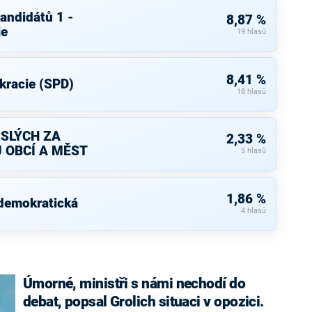
andidátů 1 -
8,87 %
je
19 hlasů
8,41 %
kracie (SPD)
18 hlasů
ISLÝCH ZA
2,33 %
 OBCÍ A MĚST
5 hlasů
1,86 %
 demokratická
4 hlasů
Úmorné, ministři s námi nechodí do
debat, popsal Grolich situaci v opozici.