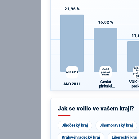
21,96 %
16,82 %
11,
VO
Volb
Česká
kr
ANO 2011
pirátská
pod
strana
hn
Karlo
Česká
VOK -
ANO 2011
pirátská
pro 
strana
pod
hn
Karlo
Jak se volilo ve vašem kraji?
Jihočeský kraj
Jihomoravský kraj
Královéhradecký kraj
Liberecký kraj