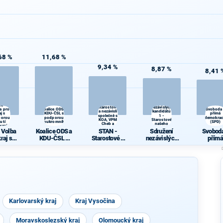
68 %
11,68 %
9,34 %
8,87 %
8,41 
STAN -
Sdružení
K -
Starostové
nezávislých
a pro
Koalice ODS a
Svoboda
a nezávislí
kandidátů
aj s
KDU-ČSL s
přímá
společně s
1 -
porou
podporou
demokrac
KOA, VPM
Starostové
utí
Soukromníků
(SPD)
Cheb a
našeho
varáci
TOP 09
kraje
 Volba
Koalice ODS a
STAN -
Sdružení
Svoboda
kraj s
KDU-ČSL s
Starostové a
nezávislých
přímá
porou
podporou
nezávislí
kandidátů 1 -
demokra
utí
Soukromníků
společně s
Starostové
(SPD)
varáci
KOA, VPM
našeho kraje
Cheb a TOP
09
Karlovarský kraj
Kraj Vysočina
Moravskoslezský kraj
Olomoucký kraj