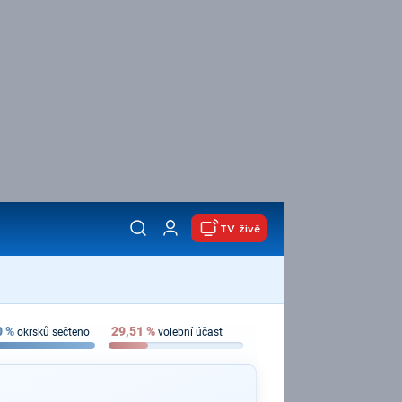
TV živě
0
%
29,51
%
okrsků sečteno
volební účast