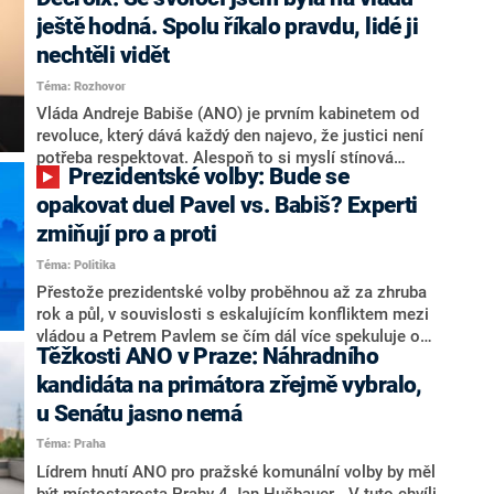
hlava státu Petr Pavel. Daleko za ním pak bookmakeři
zmiňují dva výrazné politiky ANO, tedy premiéra
ještě hodná. Spolu říkalo pravdu, lidé ji
Andreje Babiše a ministra průmyslu Karla Havlíčka.
nechtěli vidět
Oblíbeným tipem samotných sázkařů je poslanec za
Téma: Rozhovor
Motoristy Filip Turek. Politolog Jan Kubáček nicméně
o případné kandidatuře kohokoliv ze zmíněné trojice
Vláda Andreje Babiše (ANO) je prvním kabinetem od
značně pochybuje. Podle něj současná koalice dosud
revoluce, který dává každý den najevo, že justici není
nemá osobu, která by Pavlovi mohla konkurovat.
potřeba respektovat. Alespoň to si myslí stínová
Prezidentské volby: Bude se
ministryně spravedlnosti ODS Eva Decroix. V
rozhovoru pro CNN Prima NEWS si nebrala servítky
opakovat duel Pavel vs. Babiš? Experti
ohledně politického výkonu svého nástupce Jeronýma
zmiňují pro a proti
Tejce (za ANO) či vládní zmocněnkyně pro lidská
Téma: Politika
práva Taťány Malé (ANO). Označením „svoloč“ na
adresu vlády prý byla ještě hodná. Decroix se také
Přestože prezidentské volby proběhnou až za zhruba
vrátila k volební porážce koalice Spolu či promluvila o
rok a půl, v souvislosti s eskalujícím konfliktem mezi
hnutí Naše Česko Martina Kuby.
vládou a Petrem Pavlem se čím dál více spekuluje o
Těžkosti ANO v Praze: Náhradního
tom, koho by do bitvy o Hrad mohla vyslat současná
koalice. Někteří političtí komentátoři znovu vytahují
kandidáta na primátora zřejmě vybralo,
jméno premiéra Andreje Babiše (ANO). Jak moc je
u Senátu jasno nemá
pravděpodobné, že se v prezidentských volbách 2028
Téma: Praha
bude znovu opakovat souboj z roku 2023?
Lídrem hnutí ANO pro pražské komunální volby by měl
být místostarosta Prahy 4 Jan Hušbauer. „V tuto chvíli