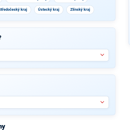
Středočeský kraj
Ústecký kraj
Zlínský kraj
?
my