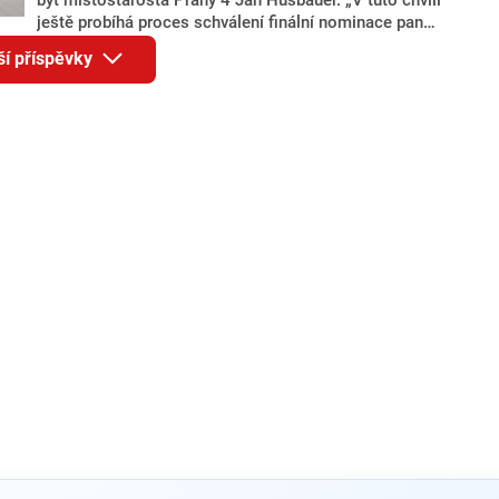
ještě probíhá proces schválení finální nominace pana
Jana Hušbauera Výborem hnutí ANO,“ uvedl pro
ší příspěvky
redakci místopředseda pražského ANO Martin
Benkovič. O Hušbauerovi se spekulovalo jako o
náhradníkovi v čele pražské kandidátky poté, co
rezignoval po sérii nejasností v majetkových
přiznáních a pořizování bytů Ondřej Prokop. Zároveň
ale stále není jasné, kdo bude za ANO kandidovat ve
dvou ze tří pražských obvodů do horní komory
parlamentu. ANO má v Praze dlouhodobě horší
výsledky než ve zbytku republiky.