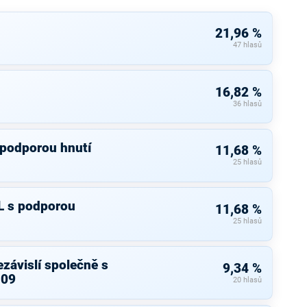
21,96 %
47 hlasů
16,82 %
36 hlasů
 podporou hnutí
11,68 %
25 hlasů
L s podporou
11,68 %
25 hlasů
závislí společně s
9,34 %
 09
20 hlasů