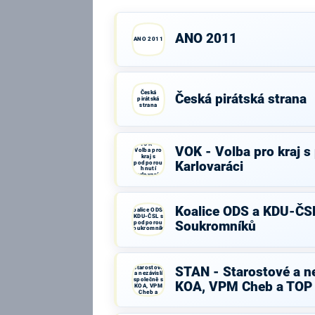
ANO 2011
ANO 2011
Česká
Česká pirátská strana
pirátská
strana
VOK -
VOK - Volba pro kraj s
Volba pro
kraj s
podporou
Karlovaráci
hnutí
Karlovaráci
Koalice ODS a KDU-ČS
Koalice ODS a
KDU-ČSL s
podporou
Soukromníků
Soukromníků
STAN -
Starostové
STAN - Starostové a ne
a nezávislí
společně s
KOA, VPM Cheb a TOP
KOA, VPM
Cheb a
TOP 09