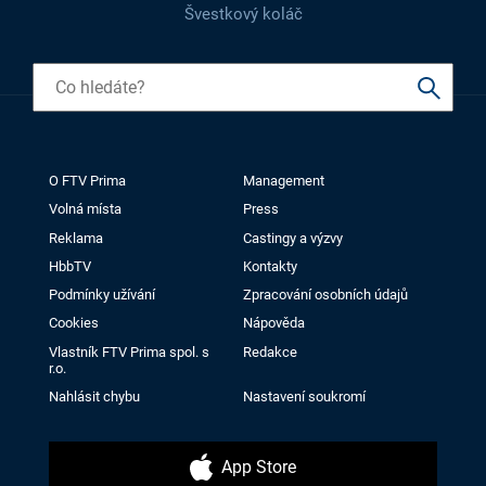
Švestkový koláč
O FTV Prima
Management
Volná místa
Press
Reklama
Castingy a výzvy
HbbTV
Kontakty
Podmínky užívání
Zpracování osobních údajů
Cookies
Nápověda
Vlastník FTV Prima spol. s
Redakce
r.o.
Nahlásit chybu
Nastavení soukromí
App Store