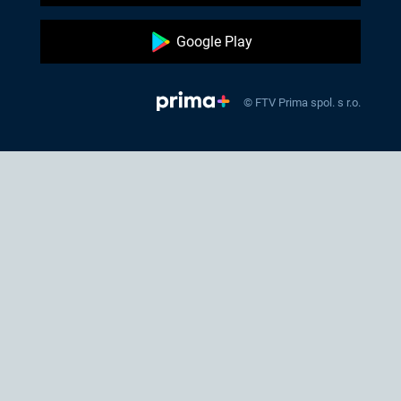
Google Play
© FTV Prima spol. s r.o.