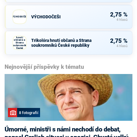
2,75 %
VÝCHODOČEŠI
VÝCHODOČEŠI
4 hlasů
Trikolóra
hnutí
2,75 %
Trikolóra hnutí občanů a Strana
občanů a
Strana
soukromníků České republiky
soukromníků
4 hlasů
České
republiky
Nejnovější příspěvky k tématu
8 fotografií
Úmorné, ministři s námi nechodí do debat,