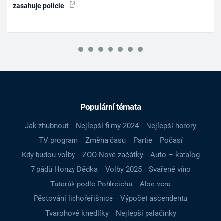
zasahuje policie
Populární témata
Jak zhubnout
Nejlepší filmy 2024
Nejlepší horory
TV program
Změna času
Partie
Počasí
Kdy budou volby
ZOO Nové začátky
Auto – katalog
7 pádů Honzy Dědka
Volby 2025
Svařené víno
Tatarák podle Pohlreicha
Aloe vera
Pěstování lichořeřišnice
Výpočet ascendentu
Tvarohové knedlíky
Nejlepší palačinky