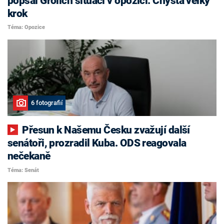
popsal Grolich situaci v opozici. Chystá velký
krok
Téma: Opozice
6 fotografií
Přesun k Našemu Česku zvažují další
senátoři, prozradil Kuba. ODS reagovala
nečekaně
Téma: Senát