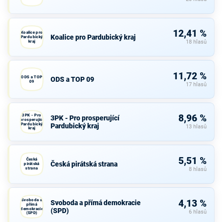
12,41 %
Koalice pro
Koalice pro Pardubický kraj
Pardubický
kraj
18 hlasů
11,72 %
ODS a TOP
ODS a TOP 09
09
17 hlasů
3PK - Pro
8,96 %
3PK - Pro prosperující
prosperující
Pardubický
Pardubický kraj
13 hlasů
kraj
5,51 %
Česká
Česká pirátská strana
pirátská
strana
8 hlasů
Svoboda a
4,13 %
Svoboda a přímá demokracie
přímá
demokracie
(SPD)
6 hlasů
(SPD)