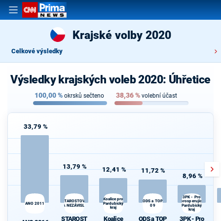
Krajské volby 2020
Celkové výsledky
Výsledky krajských voleb 2020: Úhřetice
100,00
%
38,36
%
okrsků sečteno
volební účast
33,79 %
13,79 %
12,41 %
11,72 %
8,96 %
3PK - Pro
Koalice pro
prosperující
STAROSTOVÉ
ODS a TOP
ANO 2011
Pardubický
A NEZÁVISLÍ
09
Pardubický
kraj
kraj
STAROST
Koalice
ODS a TOP
3PK - Pro