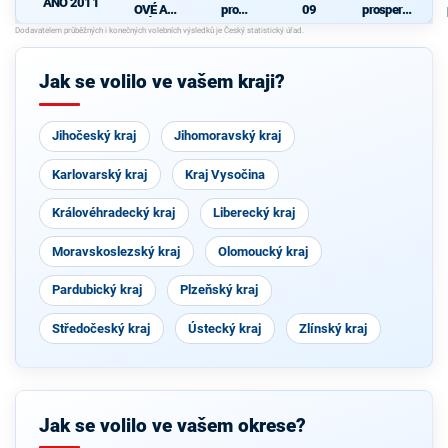
ANO 2011
OVÉ A
pro
09
prosperují
NEZÁVISL
Pardubick
cí
Í
ý kraj
Pardubick
ý kraj
Jak se volilo ve vašem kraji?
Jihočeský kraj
Jihomoravský kraj
Karlovarský kraj
Kraj Vysočina
Královéhradecký kraj
Liberecký kraj
Moravskoslezský kraj
Olomoucký kraj
Pardubický kraj
Plzeňský kraj
Středočeský kraj
Ústecký kraj
Zlínský kraj
Jak se volilo ve vašem okrese?