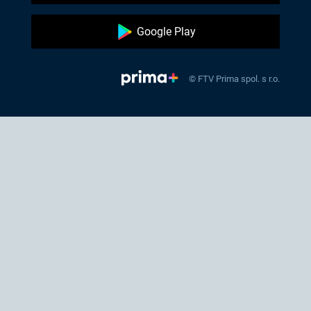
Google Play
© FTV Prima spol. s r.o.