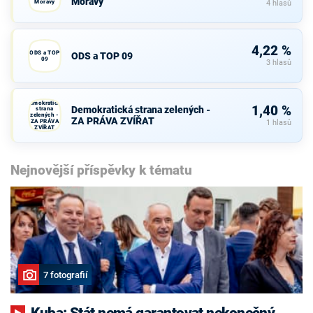
Moravy
Moravy
4 hlasů
4,22 %
ODS a TOP
ODS a TOP 09
09
3 hlasů
Demokratická
1,40 %
Demokratická strana zelených -
strana
zelených -
ZA PRÁVA ZVÍŘAT
ZA PRÁVA
1 hlasů
ZVÍŘAT
Nejnovější příspěvky k tématu
7 fotografií
Kuba: Stát nemá garantovat nekonečný