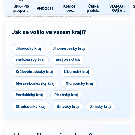
kraj
3PK - Pro
Koalice
Česká
STAROST
S
ANO 2011
prosperují
pro
pirátská
OVÉ A
cí
Pardubick
strana
NEZÁVISL
d
Pardubick
ý kraj
Í
ý kraj
Jak se volilo ve vašem kraji?
Jihočeský kraj
Jihomoravský kraj
Karlovarský kraj
Kraj Vysočina
Královéhradecký kraj
Liberecký kraj
Moravskoslezský kraj
Olomoucký kraj
Pardubický kraj
Plzeňský kraj
Středočeský kraj
Ústecký kraj
Zlínský kraj