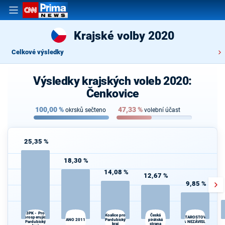
Krajské volby 2020
Celkové výsledky
Výsledky krajských voleb 2020:
Čenkovice
100,00
%
47,33
%
okrsků sečteno
volební účast
25,35 %
18,30 %
14,08 %
12,67 %
9,85 %
3PK - Pro
Česká
Koalice pro
prosperující
STAROSTOVÉ
ANO 2011
Pardubický
pirátská
Pardubický
A NEZÁVISLÍ
kraj
strana