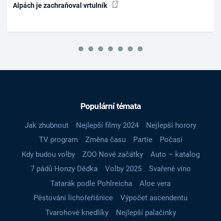
Alpách je zachraňoval vrtulník
Populární témata
Jak zhubnout
Nejlepší filmy 2024
Nejlepší horory
TV program
Změna času
Partie
Počasí
Kdy budou volby
ZOO Nové začátky
Auto – katalog
7 pádů Honzy Dědka
Volby 2025
Svařené víno
Tatarák podle Pohlreicha
Aloe vera
Pěstování lichořeřišnice
Výpočet ascendentu
Tvarohové knedlíky
Nejlepší palačinky