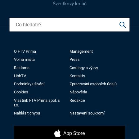
Švestkový koláč
O FTV Prima
Management
Volná místa
Press
Reklama
Castingy a výzvy
HbbTV
Kontakty
Podmínky užívání
Zpracování osobních údajů
Cookies
Nápověda
Vlastník FTV Prima spol. s
Redakce
r.o.
Nahlásit chybu
Nastavení soukromí
App Store