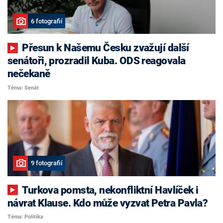
6 fotografií
Přesun k Našemu Česku zvažují další
senátoři, prozradil Kuba. ODS reagovala
nečekaně
Téma: Senát
9 fotografií
Turkova pomsta, nekonfliktní Havlíček i
návrat Klause. Kdo může vyzvat Petra Pavla?
Téma: Politika