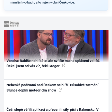
minulých volbách, a to nejen v obci Čenkovice.
Vondra: Babiše nehlídáte, ale svítíte mu na uplácení voličů.
Čekal jsem od vás víc, řekl Gregor
Nebeská podívaná nad Českem se blíží. Působivé zatmění
Slunce doplní meteorická show
Češi slepě věřili aplikaci a přecenili síly, píší v Rakousku. V