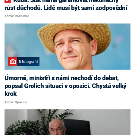
růst důchodů. Lidé musí být sami zodpovědní
Téma: Rozhovor
8 fotografií
Úmorné, ministři s námi nechodí do debat,
popsal Grolich situaci v opozici. Chystá velký
krok
Téma: Opozice