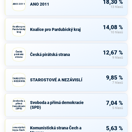
18,30 %
ANO 2011
ANO 2011
13 hlasů
14,08 %
Koalice pro
Koalice pro Pardubický kraj
Pardubický
kraj
10 hlasů
12,67 %
Česká
Česká pirátská strana
pirátská
strana
9 hlasů
9,85 %
STAROSTOVÉ
STAROSTOVÉ A NEZÁVISLÍ
A NEZÁVISLÍ
7 hlasů
Svoboda a
7,04 %
Svoboda a přímá demokracie
přímá
demokracie
(SPD)
5 hlasů
(SPD)
5,63 %
Komunistická strana Čech a
Komunistická
strana Čech a