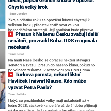
debat, popsal Grolich situaci v opozici.
Chystá velký krok
Téma: Opozice
Zkraje příštího roku se opoziční lidovci chystají k
velkému kroku, představí totiž svou velkou
hospodářskou strategii. Její součástí bude příprava na
Přesun k Našemu Česku zvažují další
stárnutí populace, řekl ve středu na setkání s novináři
nový předseda lidovců Jan Grolich. Ten zároveň v
senátoři, prozradil Kuba. ODS reagovala
senátních volbách kandiduje ve Vyškově. Popsal i
nečekaně
aktivitu opozice, o níž vládní strany nebo političtí
Téma: Senát
komentátoři mluví jako o slabé a v defenzivě. „Je to
úmorná práce upozorňovat na chyby vlády. Ministři s
Na hnutí Naše Česko se obracejí někteří stávající
námi navíc nechodí do debat. Chceme ale ukazovat
senátoři a zvažují přesun do našeho klubu, pokud ho
svoje témata,“ odpověděl Grolich na dotaz CNN Prima
po volbách získáme. V rozhovoru pro CNN Prima
Turkova pomsta, nekonfliktní
NEWS.
NEWS to řekl zakladatel hnutí a jihočeský hejtman
Martin Kuba. Konkrétní nebyl, ale získat by takto mohl
Havlíček i návrat Klause. Kdo může
například senátora Zdeňka Hrabu, který je dnes
vyzvat Petra Pavla?
součástí klubu ODS a TOP 09. Hraba to na dotaz
Téma: Politika
redakce nevyloučil. Předseda klubu senátorů ODS
Zdeněk Nytra redakci řekl, že počítá s odchodem
I když se prezidentské volby mají uskutečnit až v
některých senátorů z klubu a že Naše Česko není
lednu 2028, sázkové kanceláře už delší dobu přijímají
nepřítel, ale soupeř.
sázky na vítěze. Jednoznačným favoritem je současná