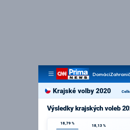
Domácí
Zahranič
Pořady
Krajské volby 2020
Celk
Výsledky krajských voleb 20
18,79 %
18,13 %