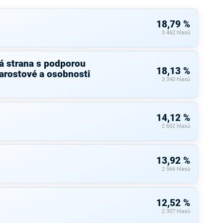
18,79 %
3 462 hlasů
á strana s podporou
18,13 %
arostové a osobnosti
3 340 hlasů
14,12 %
2 602 hlasů
13,92 %
2 566 hlasů
12,52 %
2 307 hlasů