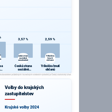
%
3,57 %
2,59 %
 a
Česká strana
Trikolóra
sociálně
hnutí
ie
demokratická
občanů
 a
Česká strana
Trikolóra hnutí
sociálně
občanů
cie
demokratická
Volby do krajských
zastupitelstev
Krajské volby 2024