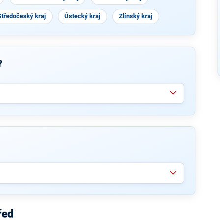
Středočeský kraj
Ústecký kraj
Zlínský kraj
?
řed