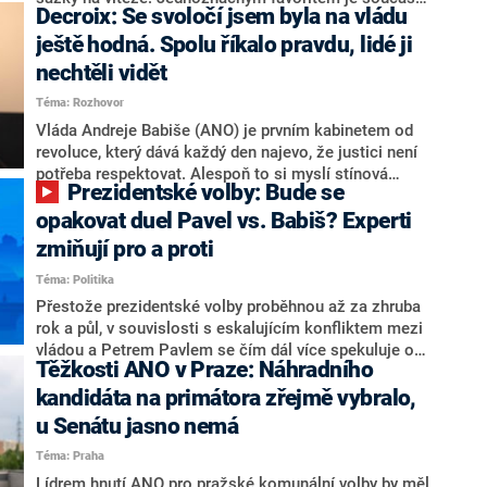
Decroix: Se svoločí jsem byla na vládu
hlava státu Petr Pavel. Daleko za ním pak bookmakeři
zmiňují dva výrazné politiky ANO, tedy premiéra
ještě hodná. Spolu říkalo pravdu, lidé ji
Andreje Babiše a ministra průmyslu Karla Havlíčka.
nechtěli vidět
Oblíbeným tipem samotných sázkařů je poslanec za
Téma: Rozhovor
Motoristy Filip Turek. Politolog Jan Kubáček nicméně
o případné kandidatuře kohokoliv ze zmíněné trojice
Vláda Andreje Babiše (ANO) je prvním kabinetem od
značně pochybuje. Podle něj současná koalice dosud
revoluce, který dává každý den najevo, že justici není
nemá osobu, která by Pavlovi mohla konkurovat.
potřeba respektovat. Alespoň to si myslí stínová
Prezidentské volby: Bude se
ministryně spravedlnosti ODS Eva Decroix. V
rozhovoru pro CNN Prima NEWS si nebrala servítky
opakovat duel Pavel vs. Babiš? Experti
ohledně politického výkonu svého nástupce Jeronýma
zmiňují pro a proti
Tejce (za ANO) či vládní zmocněnkyně pro lidská
Téma: Politika
práva Taťány Malé (ANO). Označením „svoloč“ na
adresu vlády prý byla ještě hodná. Decroix se také
Přestože prezidentské volby proběhnou až za zhruba
vrátila k volební porážce koalice Spolu či promluvila o
rok a půl, v souvislosti s eskalujícím konfliktem mezi
hnutí Naše Česko Martina Kuby.
vládou a Petrem Pavlem se čím dál více spekuluje o
Těžkosti ANO v Praze: Náhradního
tom, koho by do bitvy o Hrad mohla vyslat současná
koalice. Někteří političtí komentátoři znovu vytahují
kandidáta na primátora zřejmě vybralo,
jméno premiéra Andreje Babiše (ANO). Jak moc je
u Senátu jasno nemá
pravděpodobné, že se v prezidentských volbách 2028
Téma: Praha
bude znovu opakovat souboj z roku 2023?
Lídrem hnutí ANO pro pražské komunální volby by měl