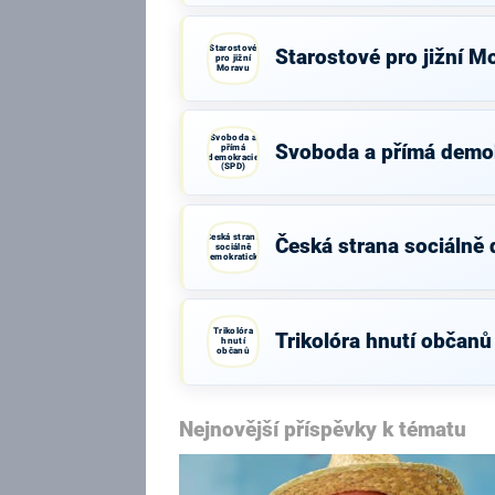
Starostové
Starostové pro jižní M
pro jižní
Moravu
Svoboda a
Svoboda a přímá demo
přímá
demokracie
(SPD)
Česká strana
Česká strana sociálně
sociálně
demokratická
Trikolóra
Trikolóra hnutí občanů
hnutí
občanů
Nejnovější příspěvky k tématu