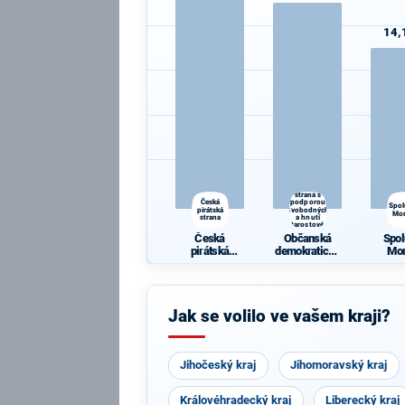
14,
Občanská
demokratická
strana s
Česká
podporou
Spol
pirátská
Svobodných
Mo
strana
a hnutí
Starostové a
osobnosti
Česká
Občanská
Spol
pro Moravu
pirátská
demokratická
Mo
strana
strana s
podporou
Svobodných a
hnutí
Jak se volilo ve vašem kraji?
Starostové a
osobnosti pro
Moravu
Jihočeský kraj
Jihomoravský kraj
Královéhradecký kraj
Liberecký kraj