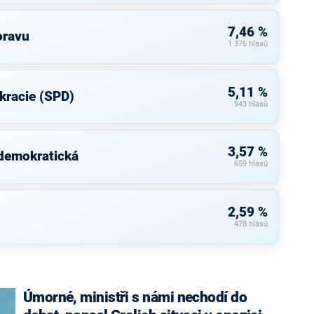
7,46 %
oravu
1 376 hlasů
5,11 %
kracie (SPD)
943 hlasů
3,57 %
 demokratická
659 hlasů
2,59 %
478 hlasů
Úmorné, ministři s námi nechodí do