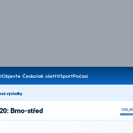
í
Objevte Česko
Jak ušetřit
Sport
Počasí
ové výsledky
20: Brno-střed
100,0