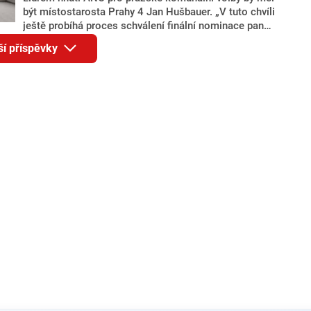
být místostarosta Prahy 4 Jan Hušbauer. „V tuto chvíli
ještě probíhá proces schválení finální nominace pana
Jana Hušbauera Výborem hnutí ANO,“ uvedl pro
ší příspěvky
redakci místopředseda pražského ANO Martin
Benkovič. O Hušbauerovi se spekulovalo jako o
náhradníkovi v čele pražské kandidátky poté, co
rezignoval po sérii nejasností v majetkových
přiznáních a pořizování bytů Ondřej Prokop. Zároveň
ale stále není jasné, kdo bude za ANO kandidovat ve
dvou ze tří pražských obvodů do horní komory
parlamentu. ANO má v Praze dlouhodobě horší
výsledky než ve zbytku republiky.