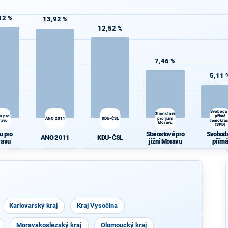
12 %
13,92 %
12,52 %
7,46 %
5,11 
Svoboda
Starostové
u pro
přímá
ANO 2011
KDU-ČSL
pro jižní
ravu
demokrac
Moravu
(SPD)
u pro
Starostové pro
Svoboda
ANO 2011
KDU-ČSL
ravu
jižní Moravu
přímá
demokra
(SPD)
Karlovarský kraj
Kraj Vysočina
Moravskoslezský kraj
Olomoucký kraj