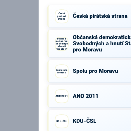
Česká
Česká pirátská strana
pirátská
strana
Občanská
Občanská demokratick
demokratická
strana s
podporou
Svobodných a hnutí St
Svobodných
a hnutí
pro Moravu
Starostové a
osobnosti
pro Moravu
Spolu pro Moravu
Spolu pro
Moravu
ANO 2011
ANO 2011
KDU-ČSL
KDU-ČSL