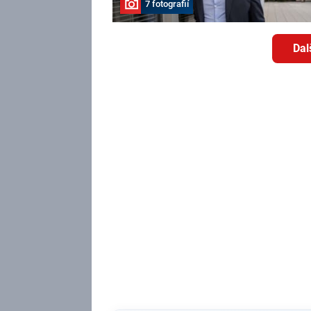
7 fotografií
Dal