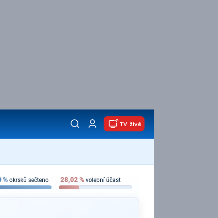
TV živě
0
%
28,02
%
okrsků sečteno
volební účast