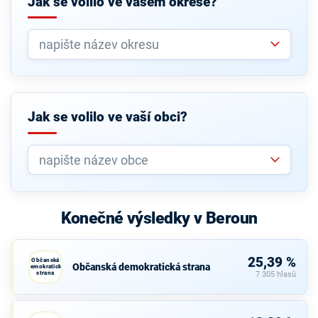
Jak se volilo ve vašem okrese?
Jak se volilo ve vaší obci?
Konečné výsledky v Beroun
25,39 %
Občanská
Občanská demokratická strana
demokratická
strana
7 305 hlasů