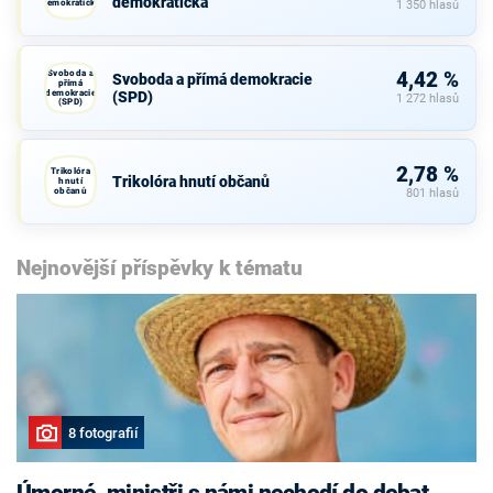
demokratická
demokratická
1 350 hlasů
Svoboda a
4,42 %
Svoboda a přímá demokracie
přímá
demokracie
(SPD)
1 272 hlasů
(SPD)
2,78 %
Trikolóra
Trikolóra hnutí občanů
hnutí
občanů
801 hlasů
Nejnovější příspěvky k tématu
8 fotografií
Úmorné, ministři s námi nechodí do debat,