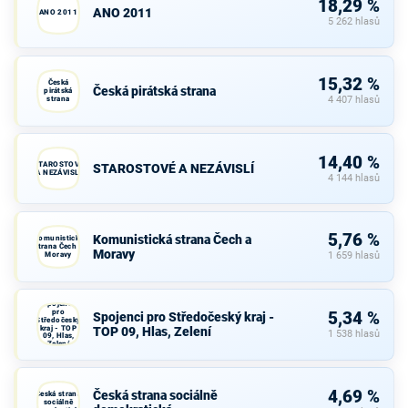
18,29 %
ANO 2011
ANO 2011
5 262 hlasů
15,32 %
Česká
Česká pirátská strana
pirátská
strana
4 407 hlasů
14,40 %
STAROSTOVÉ
STAROSTOVÉ A NEZÁVISLÍ
A NEZÁVISLÍ
4 144 hlasů
5,76 %
Komunistická strana Čech a
Komunistická
strana Čech a
Moravy
Moravy
1 659 hlasů
Spojenci
pro
5,34 %
Spojenci pro Středočeský kraj -
Středočeský
kraj - TOP
TOP 09, Hlas, Zelení
1 538 hlasů
09, Hlas,
Zelení
4,69 %
Česká strana sociálně
Česká strana
sociálně