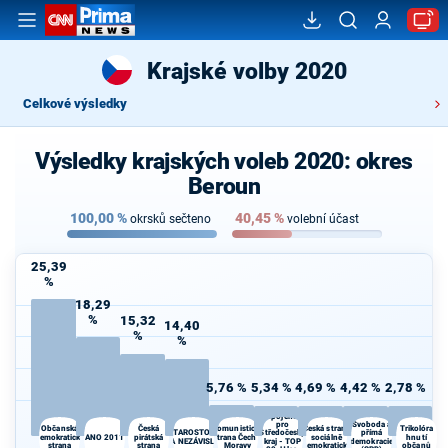
Krajské volby 2020
Celkové výsledky
Výsledky krajských voleb 2020: okres
Beroun
100,00
%
40,45
%
okrsků sečteno
volební účast
25,39
%
18,29
%
15,32
14,40
%
%
5,76 %
5,34 %
4,69 %
4,42 %
2,78 %
Spojenci
pro
Svoboda a
Občanská
Česká
Komunistická
Česká strana
Trikolóra
STAROSTOVÉ
Středočeský
přímá
demokratická
ANO 2011
pirátská
strana Čech a
sociálně
hnutí
A NEZÁVISLÍ
kraj - TOP
demokracie
strana
strana
Moravy
demokratická
občanů