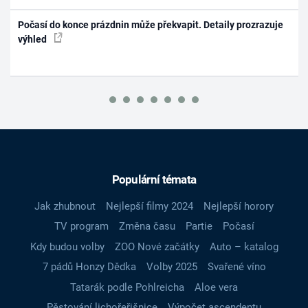
Počasí do konce prázdnin může překvapit. Detaily prozrazuje
výhled
Populární témata
Jak zhubnout
Nejlepší filmy 2024
Nejlepší horory
TV program
Změna času
Partie
Počasí
Kdy budou volby
ZOO Nové začátky
Auto – katalog
7 pádů Honzy Dědka
Volby 2025
Svařené víno
Tatarák podle Pohlreicha
Aloe vera
Pěstování lichořeřišnice
Výpočet ascendentu