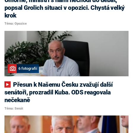
popsal Grolich situaci v opozici. Chystá velký
krok
Téma: Opozice
6 fotografií
Přesun k Našemu Česku zvažují další
senátoři, prozradil Kuba. ODS reagovala
nečekaně
Téma: Senát