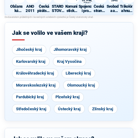
09, Hlas,
(SPD)
Zelení
Občans
ANO
Česká
STARO
Komuni
Spojenc
Česká
Svobod
Trikolór
ká
2011
pirátská
STOVÉ
stická
i pro
strana
a a
a hnutí
demokr
strana
A
strana
Středoč
sociálně
přímá
občanů
atická
NEZÁVI
Čech a
eský
demokr
demokr
strana
SLÍ
Moravy
kraj -
atická
acie
TOP 09,
(SPD)
Jak se volilo ve vašem kraji?
Hlas,
Zelení
Jihočeský kraj
Jihomoravský kraj
Karlovarský kraj
Kraj Vysočina
Královéhradecký kraj
Liberecký kraj
Moravskoslezský kraj
Olomoucký kraj
Pardubický kraj
Plzeňský kraj
Středočeský kraj
Ústecký kraj
Zlínský kraj