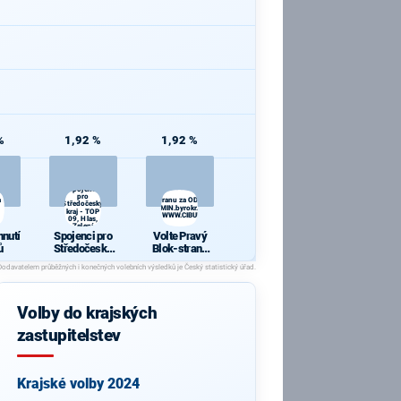
%
1,92 %
1,92 %
Spojenci
pro
a
Volte Pravý Blok-stranu za ODVOLAT.polit.,NÍZKÉ
Středočeský
daně,VYROVN.rozp.,MIN.byrokr.,SPRAV.just.,PŘÍMOU
kraj - TOP
demokr. WWW.CIBULKA.NET
09, Hlas,
Zelení
hnutí
Spojenci pro
Volte Pravý
ů
Středočeský
Blok-stranu
kraj - TOP 09,
za
Hlas, Zelení
ODVOLAT.poli
t.,NÍZKÉ
daně,VYROV
Volby do krajských
N.rozp.,MIN.b
yrokr.,SPRAV.
zastupitelstev
just.,PŘÍMOU
demokr.
WWW.CIBULK
A.NET
Krajské volby 2024