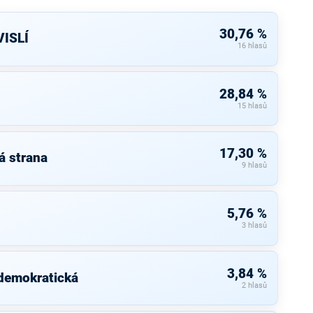
30,76 %
ISLÍ
16 hlasů
28,84 %
15 hlasů
17,30 %
á strana
9 hlasů
5,76 %
3 hlasů
3,84 %
 demokratická
2 hlasů