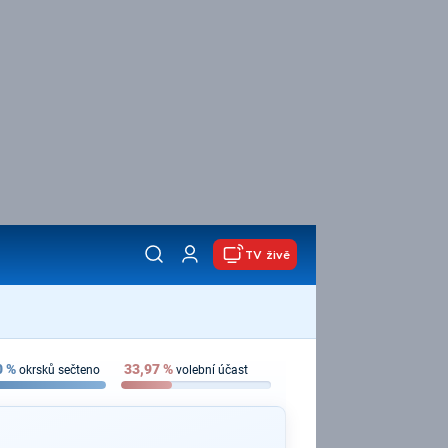
TV živě
0
%
33,97
%
okrsků sečteno
volební účast