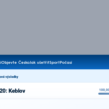
í
Objevte Česko
Jak ušetřit
Sport
Počasí
ové výsledky
20: Keblov
100,0