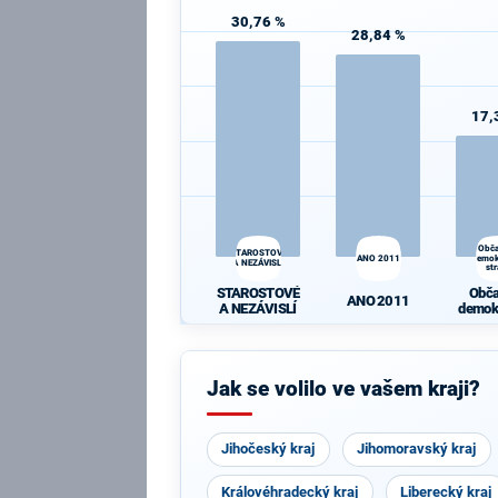
30,76 %
28,84 %
17,
Obč
STAROSTOVÉ
ANO 2011
demok
A NEZÁVISLÍ
st
STAROSTOVÉ
Obč
ANO 2011
A NEZÁVISLÍ
demok
st
Jak se volilo ve vašem kraji?
Jihočeský kraj
Jihomoravský kraj
Královéhradecký kraj
Liberecký kraj