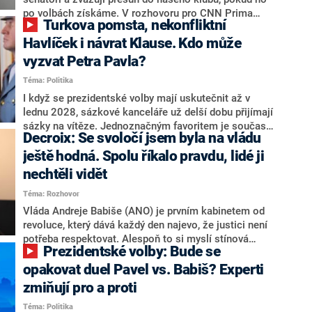
svoje témata,“ odpověděl Grolich na dotaz CNN Prima
po volbách získáme. V rozhovoru pro CNN Prima
Turkova pomsta, nekonfliktní
NEWS.
NEWS to řekl zakladatel hnutí a jihočeský hejtman
Martin Kuba. Konkrétní nebyl, ale získat by takto mohl
Havlíček i návrat Klause. Kdo může
například senátora Zdeňka Hrabu, který je dnes
vyzvat Petra Pavla?
součástí klubu ODS a TOP 09. Hraba to na dotaz
Téma: Politika
redakce nevyloučil. Předseda klubu senátorů ODS
Zdeněk Nytra redakci řekl, že počítá s odchodem
I když se prezidentské volby mají uskutečnit až v
některých senátorů z klubu a že Naše Česko není
lednu 2028, sázkové kanceláře už delší dobu přijímají
nepřítel, ale soupeř.
sázky na vítěze. Jednoznačným favoritem je současná
Decroix: Se svoločí jsem byla na vládu
hlava státu Petr Pavel. Daleko za ním pak bookmakeři
zmiňují dva výrazné politiky ANO, tedy premiéra
ještě hodná. Spolu říkalo pravdu, lidé ji
Andreje Babiše a ministra průmyslu Karla Havlíčka.
nechtěli vidět
Oblíbeným tipem samotných sázkařů je poslanec za
Téma: Rozhovor
Motoristy Filip Turek. Politolog Jan Kubáček nicméně
o případné kandidatuře kohokoliv ze zmíněné trojice
Vláda Andreje Babiše (ANO) je prvním kabinetem od
značně pochybuje. Podle něj současná koalice dosud
revoluce, který dává každý den najevo, že justici není
nemá osobu, která by Pavlovi mohla konkurovat.
potřeba respektovat. Alespoň to si myslí stínová
Prezidentské volby: Bude se
ministryně spravedlnosti ODS Eva Decroix. V
rozhovoru pro CNN Prima NEWS si nebrala servítky
opakovat duel Pavel vs. Babiš? Experti
ohledně politického výkonu svého nástupce Jeronýma
zmiňují pro a proti
Tejce (za ANO) či vládní zmocněnkyně pro lidská
Téma: Politika
práva Taťány Malé (ANO). Označením „svoloč“ na