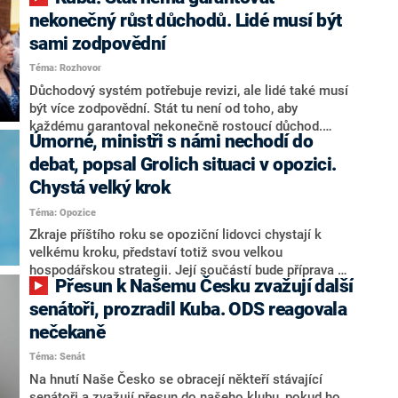
nekonečný růst důchodů. Lidé musí být
sami zodpovědní
Téma: Rozhovor
Důchodový systém potřebuje revizi, ale lidé také musí
být více zodpovědní. Stát tu není od toho, aby
každému garantoval nekonečně rostoucí důchod.
Úmorné, ministři s námi nechodí do
Chybí tu nový systém a my ho představíme,řekl
hejtman Jihočeského kraje a předseda hnutí Naše
debat, popsal Grolich situaci v opozici.
Česko Martin Kuba v rozhovoru pro CNN Prima NEWS.
Chystá velký krok
V čele státu pak podle něj nemůže být člověk, který by
Téma: Opozice
střetem zájmů omezoval čerpání financí a rozvoj,
dodal. Řešení u Andreje Babiše ale hodnotit nechtěl.
Zkraje příštího roku se opoziční lidovci chystají k
velkému kroku, představí totiž svou velkou
hospodářskou strategii. Její součástí bude příprava na
Přesun k Našemu Česku zvažují další
stárnutí populace, řekl ve středu na setkání s novináři
nový předseda lidovců Jan Grolich. Ten zároveň v
senátoři, prozradil Kuba. ODS reagovala
senátních volbách kandiduje ve Vyškově. Popsal i
nečekaně
aktivitu opozice, o níž vládní strany nebo političtí
Téma: Senát
komentátoři mluví jako o slabé a v defenzivě. „Je to
úmorná práce upozorňovat na chyby vlády. Ministři s
Na hnutí Naše Česko se obracejí někteří stávající
námi navíc nechodí do debat. Chceme ale ukazovat
senátoři a zvažují přesun do našeho klubu, pokud ho