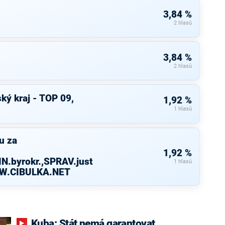
3,84 %
2 hlasů
3,84 %
2 hlasů
ký kraj - TOP 09,
1,92 %
1 hlasů
u za
1,92 %
N.byrokr.,SPRAV.just
1 hlasů
WW.CIBULKA.NET
Kuba: Stát nemá garantovat