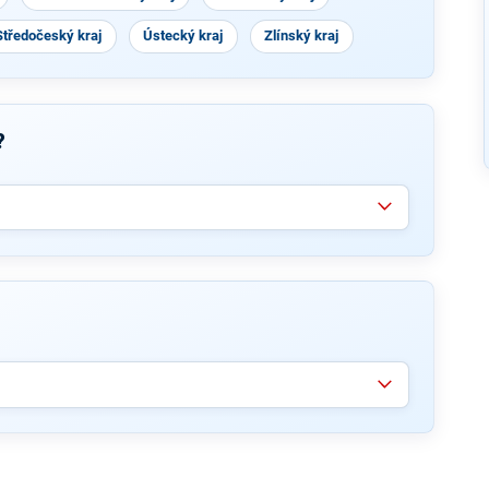
Středočeský kraj
Ústecký kraj
Zlínský kraj
?