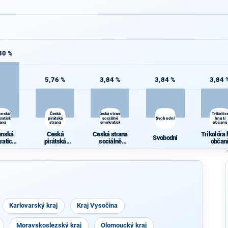
30 %
5,76 %
3,84 %
3,84 %
3,84 
anská
Česká
Česká strana
Trikolór
ratická
pirátská
sociálně
Svobodní
hnutí
rana
strana
demokratická
občanů
anská
Česká
Česká strana
Trikolóra 
Svobodní
ratická
pirátská
sociálně
občan
rana
strana
demokratická
Karlovarský kraj
Kraj Vysočina
Moravskoslezský kraj
Olomoucký kraj