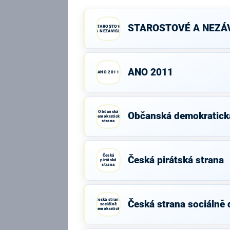
STAROSTOVÉ A NEZÁV
STAROSTOVÉ
A NEZÁVISLÍ
ANO 2011
ANO 2011
Občanská
Občanská demokratick
demokratická
strana
Česká
Česká pirátská strana
pirátská
strana
Česká strana
Česká strana sociálně
sociálně
demokratická