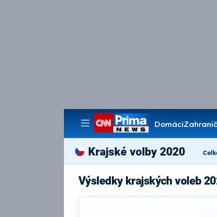
Domácí
Zahranič
Pořady
Krajské volby 2020
Celk
Výsledky krajských voleb 20