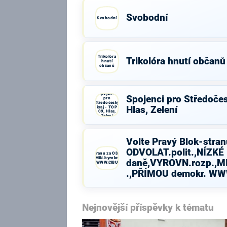
Svobodní
Svobodní
Trikolóra
Trikolóra hnutí občanů
hnutí
občanů
Spojenci
Spojenci pro Středočes
pro
Středočeský
kraj - TOP
Hlas, Zelení
09, Hlas,
Zelení
Volte Pravý Blok-stran
ODVOLAT.polit.,NÍZKÉ
Volte Pravý Blok-stranu za ODVOLAT.polit.,NÍZKÉ
daně,VYROVN.rozp.,MIN.byrokr.,SPRAV.just.,PŘÍMOU
daně,VYROVN.rozp.,MI
demokr. WWW.CIBULKA.NET
.,PŘÍMOU demokr. W
Nejnovější příspěvky k tématu