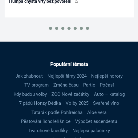
Trumpa chystá vrty bez povolení
Populární témata
Jak zhubnout
Nejlepší filmy 2024
Nejlepší horory
TV program
Změna času
Partie
Počasí
Kdy budou volby
ZOO Nové začátky
Auto – katalog
7 pádů Honzy Dědka
Volby 2025
Svařené víno
Tatarák podle Pohlreicha
Aloe vera
Pěstování lichořeřišnice
Výpočet ascendentu
Tvarohové knedlíky
Nejlepší palačinky