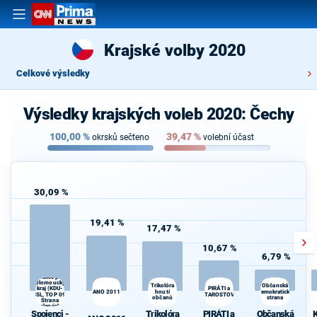
Krajské volby 2020
Celkové výsledky
Výsledky krajských voleb 2020: Čechy
100,00
%
39,47
%
okrsků sečteno
volební účast
30,09 %
19,41 %
17,47 %
10,67 %
6,79 %
Spojenci -
Koalice pro
Olomoucký
K
Trikolóra
Občanská
kraj (KDU-
PIRÁTI a
ANO 2011
hnutí
demokratická
s
ČSL, TOP 09,
STAROSTOVÉ
občanů
strana
Strana
zelených,
Spojenci -
Trikolóra
PIRÁTI a
Občanská
K
ProOlomouc)