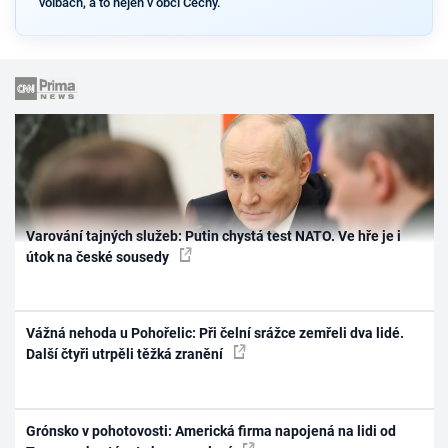
volbách, a to nejen v obci Čechy.
Varování tajných služeb: Putin chystá test NATO. Ve hře je i
útok na české sousedy
Vážná nehoda u Pohořelic: Při čelní srážce zemřeli dva lidé.
Další čtyři utrpěli těžká zranění
Grónsko v pohotovosti: Americká firma napojená na lidi od