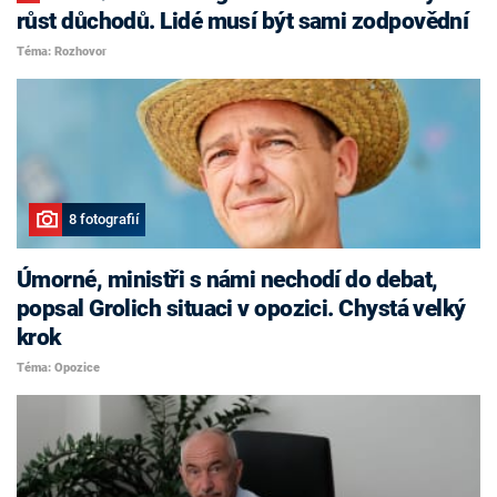
růst důchodů. Lidé musí být sami zodpovědní
Téma: Rozhovor
8 fotografií
Úmorné, ministři s námi nechodí do debat,
popsal Grolich situaci v opozici. Chystá velký
krok
Téma: Opozice