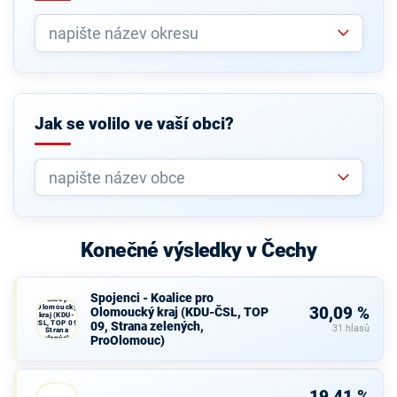
Jak se volilo ve vaší obci?
Konečné výsledky v Čechy
Spojenci -
Spojenci - Koalice pro
Koalice pro
Olomoucký
30,09 %
Olomoucký kraj (KDU-ČSL, TOP
kraj (KDU-
ČSL, TOP 09,
09, Strana zelených,
31 hlasů
Strana
ProOlomouc)
zelených,
ProOlomouc)