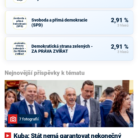
Svoboda a
2,91 %
Svoboda a přímá demokracie
přímá
demokracie
(SPD)
3 hlasů
(SPD)
Demokratická
2,91 %
Demokratická strana zelených -
strana
zelených -
ZA PRÁVA ZVÍŘAT
ZA PRÁVA
3 hlasů
ZVÍŘAT
Nejnovější příspěvky k tématu
7 fotografií
Kuba: Stát nemá garantovat nekonečný