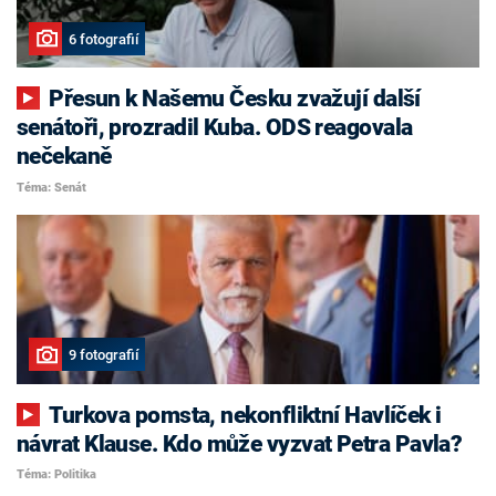
6 fotografií
Přesun k Našemu Česku zvažují další
senátoři, prozradil Kuba. ODS reagovala
nečekaně
Téma: Senát
9 fotografií
Turkova pomsta, nekonfliktní Havlíček i
návrat Klause. Kdo může vyzvat Petra Pavla?
Téma: Politika