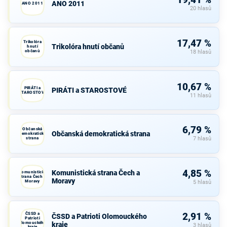
19,41 %
ANO 2011
ANO 2011
20 hlasů
17,47 %
Trikolóra
Trikolóra hnutí občanů
hnutí
občanů
18 hlasů
10,67 %
PIRÁTI a
PIRÁTI a STAROSTOVÉ
STAROSTOVÉ
11 hlasů
6,79 %
Občanská
Občanská demokratická strana
demokratická
strana
7 hlasů
4,85 %
Komunistická strana Čech a
Komunistická
strana Čech a
Moravy
Moravy
5 hlasů
ČSSD a
2,91 %
ČSSD a Patrioti Olomouckého
Patrioti
Olomouckého
kraje
3 hlasů
kraje