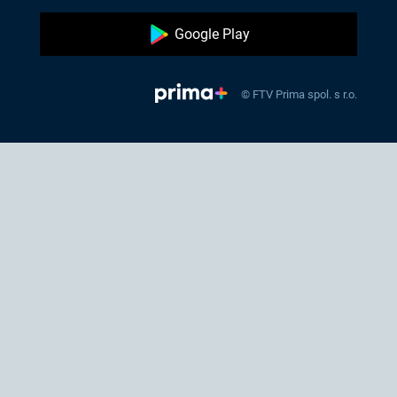
Google Play
© FTV Prima spol. s r.o.