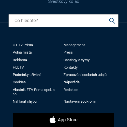
Švestkový koláč
O FTV Prima
Management
Volná místa
Press
Reklama
Castingy a výzvy
HbbTV
Kontakty
Podmínky užívání
Zpracování osobních údajů
Cookies
Nápověda
Vlastník FTV Prima spol. s
Redakce
r.o.
Nahlásit chybu
Nastavení soukromí
App Store