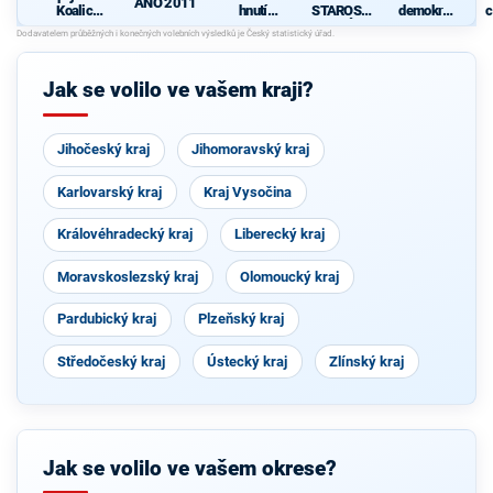
ANO 2011
Koalice
hnutí
STAROST
demokrati
c
pro
občanů
OVÉ
cká strana
Olomouck
ý kraj
(KDU-
Jak se volilo ve vašem kraji?
ČSL, TOP
09, Strana
zelených,
ProOlomo
Jihočeský kraj
uc)
Jihomoravský kraj
Karlovarský kraj
Kraj Vysočina
Královéhradecký kraj
Liberecký kraj
Moravskoslezský kraj
Olomoucký kraj
Pardubický kraj
Plzeňský kraj
Středočeský kraj
Ústecký kraj
Zlínský kraj
Jak se volilo ve vašem okrese?