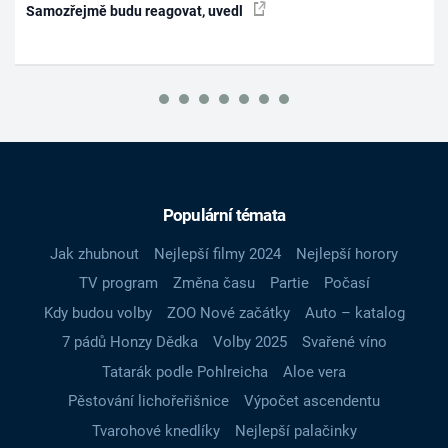
Samozřejmě budu reagovat, uvedl
Populární témata
Jak zhubnout
Nejlepší filmy 2024
Nejlepší horory
TV program
Změna času
Partie
Počasí
Kdy budou volby
ZOO Nové začátky
Auto – katalog
7 pádů Honzy Dědka
Volby 2025
Svařené víno
Tatarák podle Pohlreicha
Aloe vera
Pěstování lichořeřišnice
Výpočet ascendentu
Tvarohové knedlíky
Nejlepší palačinky