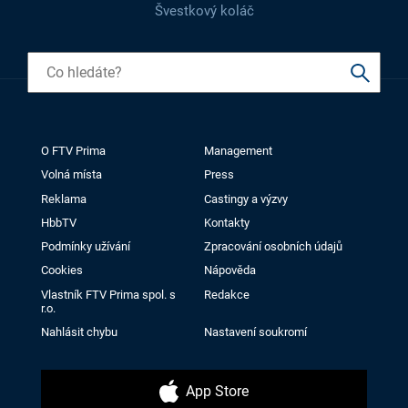
Švestkový koláč
O FTV Prima
Management
Volná místa
Press
Reklama
Castingy a výzvy
HbbTV
Kontakty
Podmínky užívání
Zpracování osobních údajů
Cookies
Nápověda
Vlastník FTV Prima spol. s
Redakce
r.o.
Nahlásit chybu
Nastavení soukromí
App Store