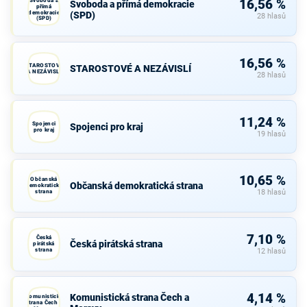
Svoboda a
16,56 %
Svoboda a přímá demokracie
přímá
demokracie
(SPD)
28 hlasů
(SPD)
16,56 %
STAROSTOVÉ
STAROSTOVÉ A NEZÁVISLÍ
A NEZÁVISLÍ
28 hlasů
11,24 %
Spojenci
Spojenci pro kraj
pro kraj
19 hlasů
10,65 %
Občanská
Občanská demokratická strana
demokratická
strana
18 hlasů
7,10 %
Česká
Česká pirátská strana
pirátská
strana
12 hlasů
4,14 %
Komunistická strana Čech a
Komunistická
strana Čech a