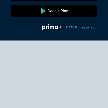
Google Play
© FTV Prima spol. s r.o.