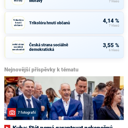
Moravy
Moravy
7 hlasů
4,14 %
Trikolóra
Trikolóra hnutí občanů
hnutí
občanů
7 hlasů
3,55 %
Česká strana sociálně
Česká strana
sociálně
demokratická
demokratická
6 hlasů
Nejnovější příspěvky k tématu
7 fotografií
Kuba: Stát nemá garantovat nekonečný