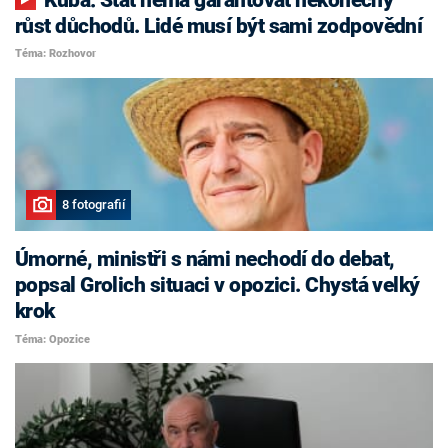
růst důchodů. Lidé musí být sami zodpovědní
Téma: Rozhovor
8 fotografií
Úmorné, ministři s námi nechodí do debat,
popsal Grolich situaci v opozici. Chystá velký
krok
Téma: Opozice