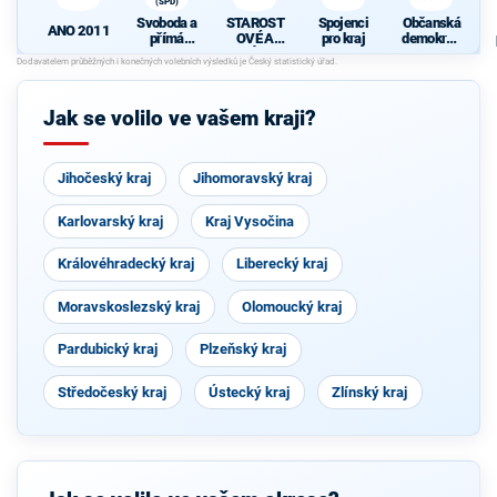
(SPD)
Svoboda a
STAROST
Spojenci
Občanská
ANO 2011
přímá
OVÉ A
pro kraj
demokrati
demokraci
NEZÁVISL
cká strana
e (SPD)
Í
Jak se volilo ve vašem kraji?
Jihočeský kraj
Jihomoravský kraj
Karlovarský kraj
Kraj Vysočina
Královéhradecký kraj
Liberecký kraj
Moravskoslezský kraj
Olomoucký kraj
Pardubický kraj
Plzeňský kraj
Středočeský kraj
Ústecký kraj
Zlínský kraj