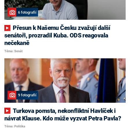
6 fotografií
Přesun k Našemu Česku zvažují další
senátoři, prozradil Kuba. ODS reagovala
nečekaně
Téma: Senát
9 fotografií
Turkova pomsta, nekonfliktní Havlíček i
návrat Klause. Kdo může vyzvat Petra Pavla?
Téma: Politika