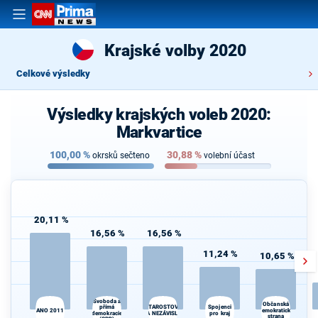
Krajské volby 2020
Celkové výsledky
Výsledky krajských voleb 2020:
Markvartice
100,00
%
30,88
%
okrsků sečteno
volební účast
20,11 %
16,56 %
16,56 %
11,24 %
10,65 %
Svoboda a
Občanská
STAROSTOVÉ
přímá
Spojenci
ANO 2011
demokratická
demokracie
A NEZÁVISLÍ
pro kraj
strana