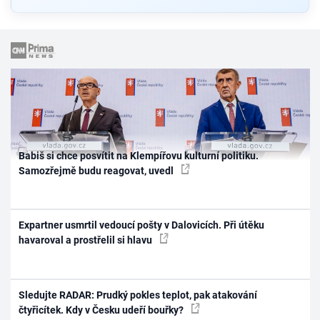
Babiš si chce posvítit na Klempířovu kulturní politiku.
Samozřejmě budu reagovat, uvedl
Expartner usmrtil vedoucí pošty v Dalovicích. Při útěku
havaroval a prostřelil si hlavu
Sledujte RADAR: Prudký pokles teplot, pak atakování
čtyřicítek. Kdy v Česku udeří bouřky?