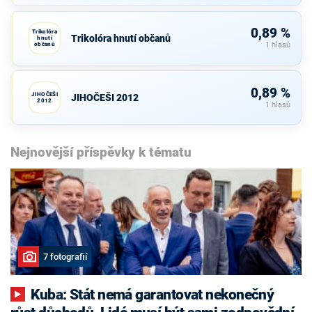
0,89 %
Trikolóra
Trikolóra hnutí občanů
hnutí
občanů
1 hlasů
0,89 %
JIHOČEŠI
JIHOČEŠI 2012
2012
1 hlasů
Nejnovější příspěvky k tématu
7 fotografií
Kuba: Stát nemá garantovat nekonečný