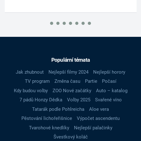
Populární témata
Jak zhubnout
Nejlepší filmy 2024
Nejlepší horory
TV program
Změna času
Partie
Počasí
Kdy budou volby
ZOO Nové začátky
Auto – katalog
7 pádů Honzy Dědka
Volby 2025
Svařené víno
Tatarák podle Pohlreicha
Aloe vera
Pěstování lichořeřišnice
Výpočet ascendentu
Tvarohové knedlíky
Nejlepší palačinky
Švestkový koláč