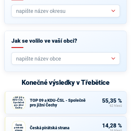
Jak se volilo ve vaší obci?
Konečné výsledky v Třebětice
TOP 09 a
55,35 %
TOP 09 a KDU-ČSL - Společně
KDU-ČSL -
Společně
pro jižní Čechy
pro jižní
62 hlasů
Čechy
14,28 %
Česká
Česká pirátská strana
pirátská
strana
16 hlasů