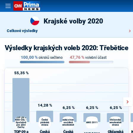
Krajské volby 2020
Celkové výsledky
Výsledky krajských voleb 2020: Třebětice
100,00
%
47,76
%
okrsků sečteno
volební účast
55,35 %
14,28 %
6,25 %
6,25 %
6,25 %
TOP 09 a
Česká
K
KDU-ČSL -
Česká strana
Občanská
Společně
pirátská
sociálně
ANO 2011
demokratická
s
pro jižní
strana
demokratická
strana
Čechy
TOP 09 a
Česká
Česká
Občanská
K