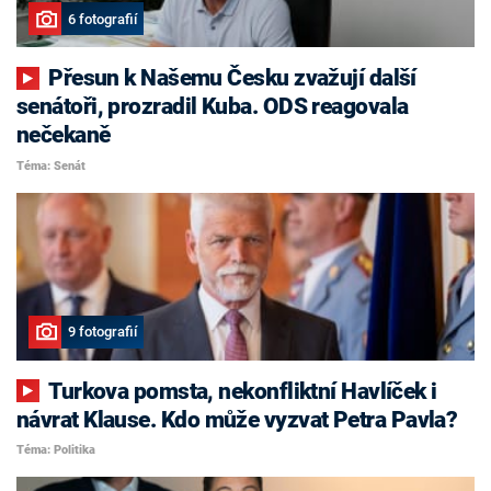
6 fotografií
Přesun k Našemu Česku zvažují další
senátoři, prozradil Kuba. ODS reagovala
nečekaně
Téma: Senát
9 fotografií
Turkova pomsta, nekonfliktní Havlíček i
návrat Klause. Kdo může vyzvat Petra Pavla?
Téma: Politika