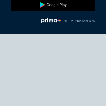
Google Play
© FTV Prima spol. s r.o.