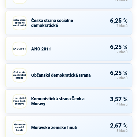
6,25 %
Česká strana sociálně
Česká strana
sociálně
demokratická
demokratická
7 hlasů
6,25 %
ANO 2011
ANO 2011
7 hlasů
6,25 %
Občanská
Občanská demokratická strana
demokratická
strana
7 hlasů
3,57 %
Komunistická strana Čech a
Komunistická
strana Čech a
Moravy
Moravy
4 hlasů
2,67 %
Moravské
Moravské zemské hnutí
zemské
hnutí
3 hlasů