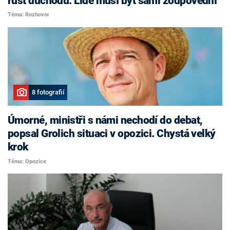
růst důchodů. Lidé musí být sami zodpovědní
Téma: Rozhovor
8 fotografií
Úmorné, ministři s námi nechodí do debat,
popsal Grolich situaci v opozici. Chystá velký
krok
Téma: Opozice