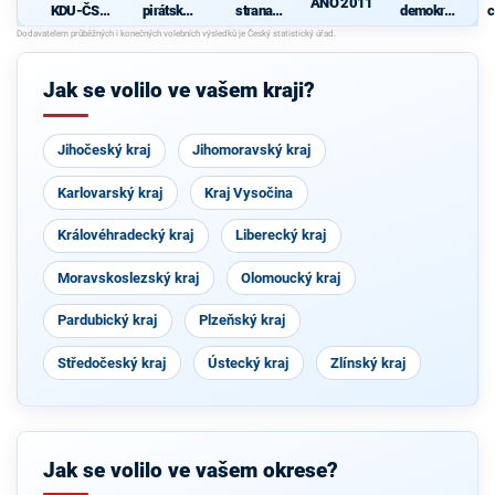
ANO 2011
KDU-ČSL
pirátská
strana
demokrati
c
- Společně
strana
sociálně
cká strana
pro jižní
demokrati
Čechy
cká
Jak se volilo ve vašem kraji?
Jihočeský kraj
Jihomoravský kraj
Karlovarský kraj
Kraj Vysočina
Královéhradecký kraj
Liberecký kraj
Moravskoslezský kraj
Olomoucký kraj
Pardubický kraj
Plzeňský kraj
Středočeský kraj
Ústecký kraj
Zlínský kraj
Jak se volilo ve vašem okrese?