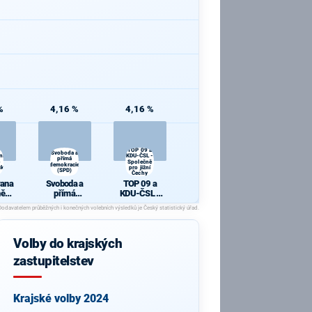
%
4,16 %
4,16 %
TOP 09 a
Svoboda a
ana
KDU-ČSL -
přímá
Společně
demokracie
cká
pro jižní
(SPD)
Čechy
rana
Svoboda a
TOP 09 a
ně
přímá
KDU-ČSL -
ická
demokracie
Společně pro
(SPD)
jižní Čechy
Volby do krajských
zastupitelstev
Krajské volby 2024