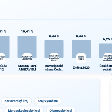
41 %
10,41 %
8,33 %
8,33 %
6,25 
Komunistická
Česká str
OČEŠI
STAROSTOVÉ
Změna
strana Čech a
sociálně
012
A NEZÁVISLÍ
2020
Moravy
demokrati
OČEŠI
STAROSTOVÉ
Komunistická
Česká st
Změna 2020
012
A NEZÁVISLÍ
strana Čech a
sociál
Moravy
demokrat
Karlovarský kraj
Kraj Vysočina
Moravskoslezský kraj
Olomoucký kraj