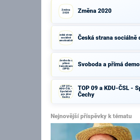
Změna 2020
Změna
2020
Česká strana
Česká strana sociálně
sociálně
demokratická
Svoboda a
Svoboda a přímá demo
přímá
demokracie
(SPD)
TOP 09 a
TOP 09 a KDU-ČSL - Sp
KDU-ČSL -
Společně
Čechy
pro jižní
Čechy
Nejnovější příspěvky k tématu