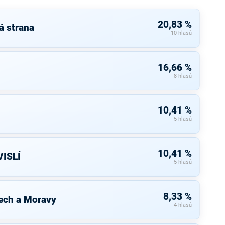
20,83 %
á strana
10 hlasů
16,66 %
8 hlasů
10,41 %
5 hlasů
10,41 %
ISLÍ
5 hlasů
8,33 %
ech a Moravy
4 hlasů