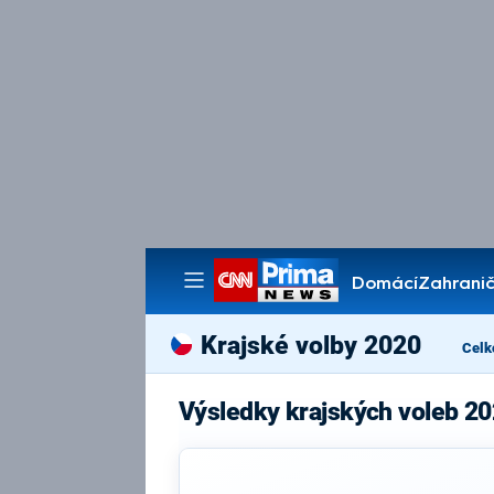
Domácí
Zahranič
Pořady
Krajské volby 2020
Celk
Výsledky krajských voleb 20