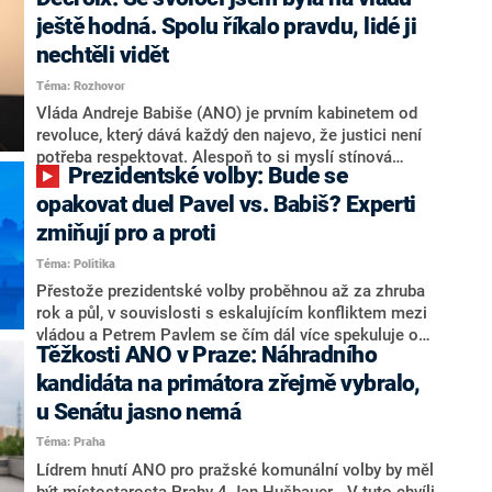
hlava státu Petr Pavel. Daleko za ním pak bookmakeři
zmiňují dva výrazné politiky ANO, tedy premiéra
ještě hodná. Spolu říkalo pravdu, lidé ji
Andreje Babiše a ministra průmyslu Karla Havlíčka.
nechtěli vidět
Oblíbeným tipem samotných sázkařů je poslanec za
Téma: Rozhovor
Motoristy Filip Turek. Politolog Jan Kubáček nicméně
o případné kandidatuře kohokoliv ze zmíněné trojice
Vláda Andreje Babiše (ANO) je prvním kabinetem od
značně pochybuje. Podle něj současná koalice dosud
revoluce, který dává každý den najevo, že justici není
nemá osobu, která by Pavlovi mohla konkurovat.
potřeba respektovat. Alespoň to si myslí stínová
Prezidentské volby: Bude se
ministryně spravedlnosti ODS Eva Decroix. V
rozhovoru pro CNN Prima NEWS si nebrala servítky
opakovat duel Pavel vs. Babiš? Experti
ohledně politického výkonu svého nástupce Jeronýma
zmiňují pro a proti
Tejce (za ANO) či vládní zmocněnkyně pro lidská
Téma: Politika
práva Taťány Malé (ANO). Označením „svoloč“ na
adresu vlády prý byla ještě hodná. Decroix se také
Přestože prezidentské volby proběhnou až za zhruba
vrátila k volební porážce koalice Spolu či promluvila o
rok a půl, v souvislosti s eskalujícím konfliktem mezi
hnutí Naše Česko Martina Kuby.
vládou a Petrem Pavlem se čím dál více spekuluje o
Těžkosti ANO v Praze: Náhradního
tom, koho by do bitvy o Hrad mohla vyslat současná
koalice. Někteří političtí komentátoři znovu vytahují
kandidáta na primátora zřejmě vybralo,
jméno premiéra Andreje Babiše (ANO). Jak moc je
u Senátu jasno nemá
pravděpodobné, že se v prezidentských volbách 2028
Téma: Praha
bude znovu opakovat souboj z roku 2023?
Lídrem hnutí ANO pro pražské komunální volby by měl
být místostarosta Prahy 4 Jan Hušbauer. „V tuto chvíli