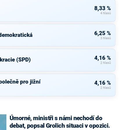
8,33 %
4 hlasů
6,25 %
 demokratická
3 hlasů
4,16 %
kracie (SPD)
2 hlasů
olečně pro jižní
4,16 %
2 hlasů
Úmorné, ministři s námi nechodí do
debat, popsal Grolich situaci v opozici.