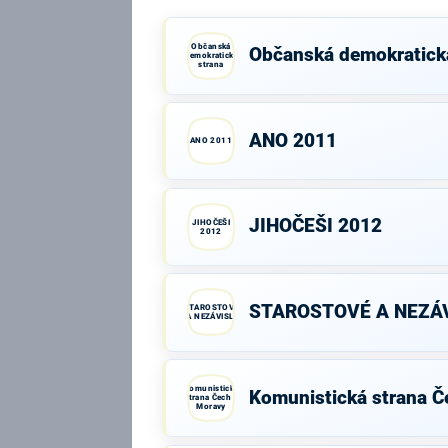
Občanská
Občanská demokratick
demokratická
strana
ANO 2011
ANO 2011
JIHOČEŠI 2012
JIHOČEŠI
2012
STAROSTOVÉ A NEZÁV
STAROSTOVÉ
A NEZÁVISLÍ
Komunistická
Komunistická strana Č
strana Čech a
Moravy