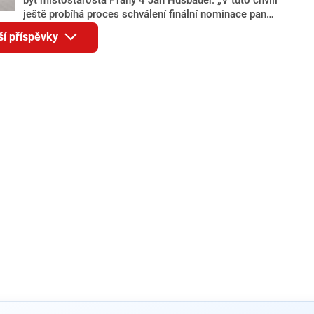
ještě probíhá proces schválení finální nominace pana
Jana Hušbauera Výborem hnutí ANO,“ uvedl pro
ší příspěvky
redakci místopředseda pražského ANO Martin
Benkovič. O Hušbauerovi se spekulovalo jako o
náhradníkovi v čele pražské kandidátky poté, co
rezignoval po sérii nejasností v majetkových
přiznáních a pořizování bytů Ondřej Prokop. Zároveň
ale stále není jasné, kdo bude za ANO kandidovat ve
dvou ze tří pražských obvodů do horní komory
parlamentu. ANO má v Praze dlouhodobě horší
výsledky než ve zbytku republiky.