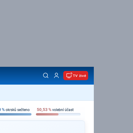
TV živě
0
%
50,53
%
okrsků sečteno
volební účast