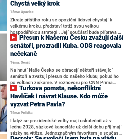
Chystá velký krok
Téma: Opozice
Zkraje příštího roku se opoziční lidovci chystají k
velkému kroku, představí totiž svou velkou
hospodářskou strategii. Její součástí bude příprava na
Přesun k Našemu Česku zvažují další
stárnutí populace, řekl ve středu na setkání s novináři
nový předseda lidovců Jan Grolich. Ten zároveň v
senátoři, prozradil Kuba. ODS reagovala
senátních volbách kandiduje ve Vyškově. Popsal i
nečekaně
aktivitu opozice, o níž vládní strany nebo političtí
Téma: Senát
komentátoři mluví jako o slabé a v defenzivě. „Je to
úmorná práce upozorňovat na chyby vlády. Ministři s
Na hnutí Naše Česko se obracejí někteří stávající
námi navíc nechodí do debat. Chceme ale ukazovat
senátoři a zvažují přesun do našeho klubu, pokud ho
svoje témata,“ odpověděl Grolich na dotaz CNN Prima
po volbách získáme. V rozhovoru pro CNN Prima
Turkova pomsta, nekonfliktní
NEWS.
NEWS to řekl zakladatel hnutí a jihočeský hejtman
Martin Kuba. Konkrétní nebyl, ale získat by takto mohl
Havlíček i návrat Klause. Kdo může
například senátora Zdeňka Hrabu, který je dnes
vyzvat Petra Pavla?
součástí klubu ODS a TOP 09. Hraba to na dotaz
Téma: Politika
redakce nevyloučil. Předseda klubu senátorů ODS
Zdeněk Nytra redakci řekl, že počítá s odchodem
I když se prezidentské volby mají uskutečnit až v
některých senátorů z klubu a že Naše Česko není
lednu 2028, sázkové kanceláře už delší dobu přijímají
nepřítel, ale soupeř.
sázky na vítěze. Jednoznačným favoritem je současná
Decroix: Se svoločí jsem byla na vládu