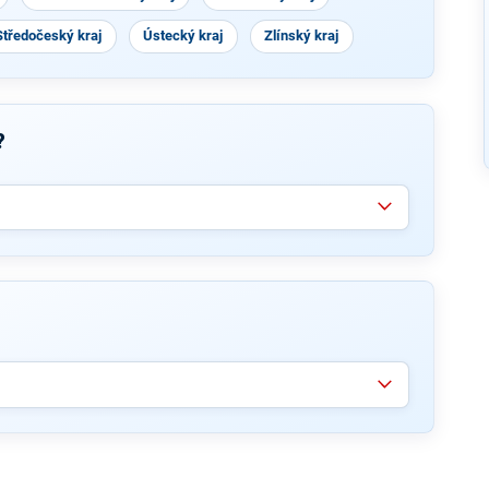
Středočeský kraj
Ústecký kraj
Zlínský kraj
?