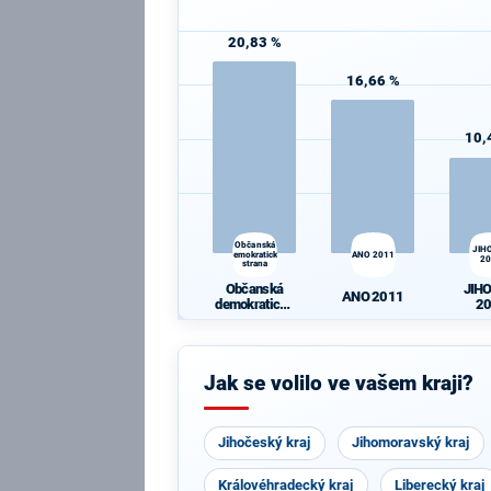
20,83 %
16,66 %
10,
Občanská
JIH
demokratická
ANO 2011
2
strana
Občanská
JIH
ANO 2011
demokratická
2
strana
Jak se volilo ve vašem kraji?
Jihočeský kraj
Jihomoravský kraj
Královéhradecký kraj
Liberecký kraj