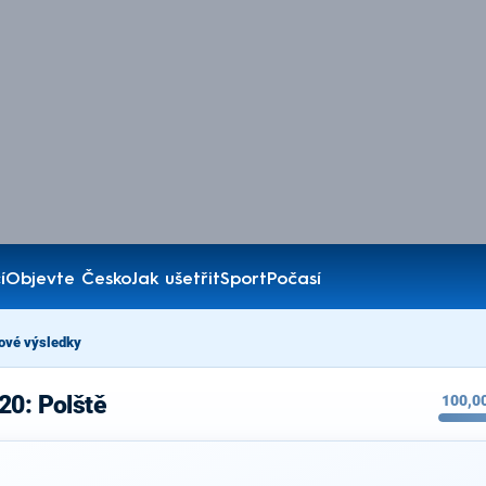
í
Objevte Česko
Jak ušetřit
Sport
Počasí
ové výsledky
20: Polště
100,0