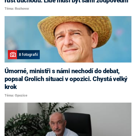
růst důchodů. Lidé musí být sami zodpovědní
Téma: Rozhovor
8 fotografií
Úmorné, ministři s námi nechodí do debat,
popsal Grolich situaci v opozici. Chystá velký
krok
Téma: Opozice