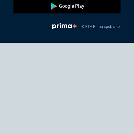
Google Play
© FTV Prima spol. s r.o.