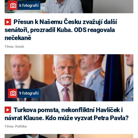
6 fotografií
Přesun k Našemu Česku zvažují další
senátoři, prozradil Kuba. ODS reagovala
nečekaně
Téma: Senát
9 fotografií
Turkova pomsta, nekonfliktní Havlíček i
návrat Klause. Kdo může vyzvat Petra Pavla?
Téma: Politika