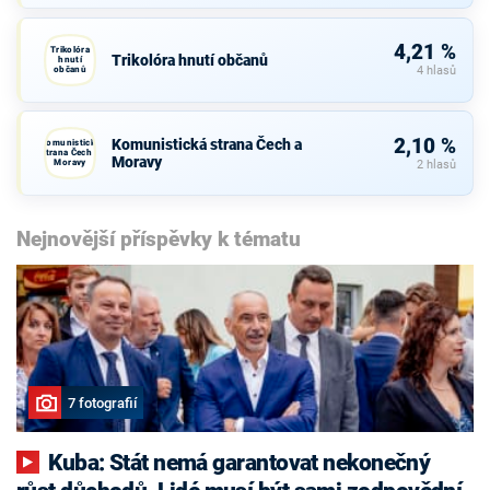
4,21 %
Trikolóra
Trikolóra hnutí občanů
hnutí
občanů
4 hlasů
2,10 %
Komunistická strana Čech a
Komunistická
strana Čech a
Moravy
Moravy
2 hlasů
Nejnovější příspěvky k tématu
7 fotografií
Kuba: Stát nemá garantovat nekonečný