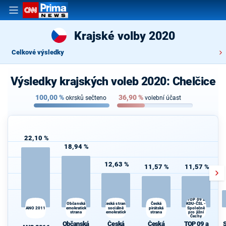
Krajské volby 2020
Celkové výsledky
Výsledky krajských voleb 2020: Chelčice
100,00
%
36,90
%
okrsků sečteno
volební účast
22,10 %
18,94 %
12,63 %
11,57 %
11,57 %
TOP 09 a
Občanská
Česká
Česká strana
KDU-ČSL -
S
ANO 2011
demokratická
sociálně
pirátská
Společně
strana
demokratická
strana
pro jižní
Čechy
Občanská
Česká
Česká
TOP 09 a