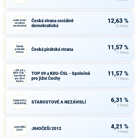
12,63 %
Česká strana sociálně
Česká strana
sociálně
demokratická
demokratická
12 hlasů
11,57 %
Česká
Česká pirátská strana
pirátská
strana
11 hlasů
TOP 09 a
11,57 %
TOP 09 a KDU-ČSL - Společně
KDU-ČSL -
Společně
pro jižní Čechy
pro jižní
11 hlasů
Čechy
6,31 %
STAROSTOVÉ
STAROSTOVÉ A NEZÁVISLÍ
A NEZÁVISLÍ
6 hlasů
4,21 %
JIHOČEŠI
JIHOČEŠI 2012
2012
4 hlasů