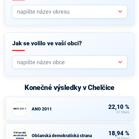
Jak se volilo ve vaší obci?
Konečné výsledky v Chelčice
22,10 %
ANO 2011
ANO 2011
21 hlasů
18,94 %
Občanská
Občanská demokratická strana
demokratická
strana
18 hlasů