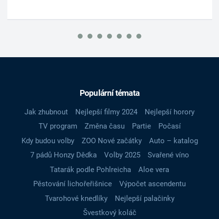
Populární témata
Jak zhubnout
Nejlepší filmy 2024
Nejlepší horory
TV program
Změna času
Partie
Počasí
Kdy budou volby
ZOO Nové začátky
Auto – katalog
7 pádů Honzy Dědka
Volby 2025
Svařené víno
Tatarák podle Pohlreicha
Aloe vera
Pěstování lichořeřišnice
Výpočet ascendentu
Tvarohové knedlíky
Nejlepší palačinky
Švestkový koláč