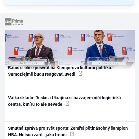
Babiš si chce posvítit na Klempířovu kulturní politiku.
Samozřejmě budu reagovat, uvedl
Válka skladů: Rusko a Ukrajina si navzájem ničí logistická
centra, k míru to ale nevede
Smutná zpráva pro svět sportu: Zemřel pětinásobný šampion
NBA. Nelson zářil i jako trenér