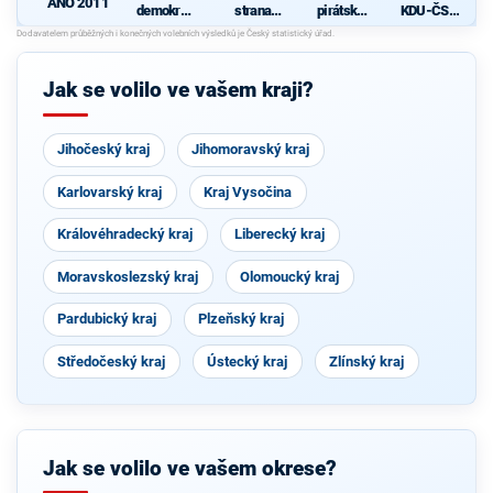
ANO 2011
demokrati
strana
pirátská
KDU-ČSL
cká strana
sociálně
strana
- Společně
N
demokrati
pro jižní
cká
Čechy
Jak se volilo ve vašem kraji?
Jihočeský kraj
Jihomoravský kraj
Karlovarský kraj
Kraj Vysočina
Královéhradecký kraj
Liberecký kraj
Moravskoslezský kraj
Olomoucký kraj
Pardubický kraj
Plzeňský kraj
Středočeský kraj
Ústecký kraj
Zlínský kraj
Jak se volilo ve vašem okrese?