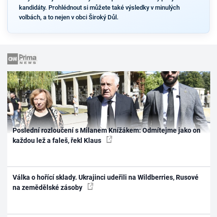
kandidáty. Prohlédnout si můžete také výsledky v minulých
volbách, a to nejen v obci Široký Důl.
Poslední rozloučení s Milanem Knížákem: Odmítejme jako on
každou lež a faleš, řekl Klaus
Válka o hořící sklady. Ukrajinci udeřili na Wildberries, Rusové
na zemědělské zásoby