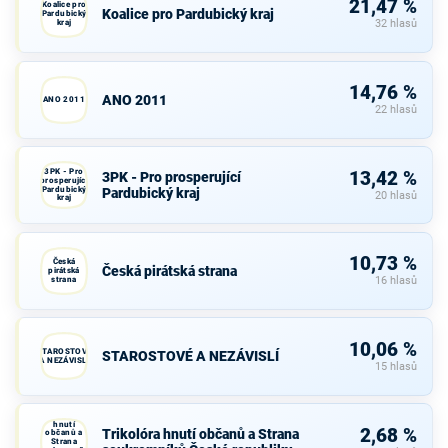
21,47 %
Koalice pro
Koalice pro Pardubický kraj
Pardubický
kraj
32 hlasů
14,76 %
ANO 2011
ANO 2011
22 hlasů
3PK - Pro
13,42 %
3PK - Pro prosperující
prosperující
Pardubický
Pardubický kraj
20 hlasů
kraj
10,73 %
Česká
Česká pirátská strana
pirátská
strana
16 hlasů
10,06 %
STAROSTOVÉ
STAROSTOVÉ A NEZÁVISLÍ
A NEZÁVISLÍ
15 hlasů
Trikolóra
hnutí
2,68 %
Trikolóra hnutí občanů a Strana
občanů a
Strana