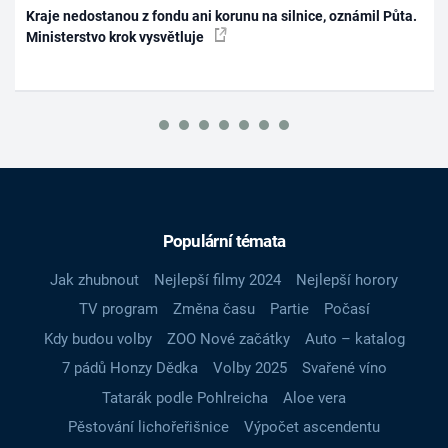
Kraje nedostanou z fondu ani korunu na silnice, oznámil Půta.
Ministerstvo krok vysvětluje
Populární témata
Jak zhubnout
Nejlepší filmy 2024
Nejlepší horory
TV program
Změna času
Partie
Počasí
Kdy budou volby
ZOO Nové začátky
Auto – katalog
7 pádů Honzy Dědka
Volby 2025
Svařené víno
Tatarák podle Pohlreicha
Aloe vera
Pěstování lichořeřišnice
Výpočet ascendentu