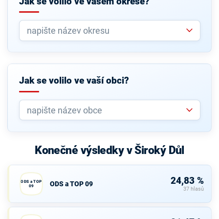
Jak se volilo ve vašem okrese?
Jak se volilo ve vaší obci?
Konečné výsledky v Široký Důl
24,83 %
ODS a TOP
ODS a TOP 09
09
37 hlasů