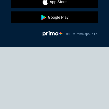
App Store
Google Play
© FTV Prima spol. s r.o.