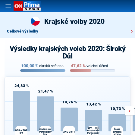
Krajské volby 2020
Celkové výsledky
Výsledky krajských voleb 2020: Široký
Důl
100,00
%
47,62
%
okrsků sečteno
volební účast
24,83 %
21,47 %
14,76 %
13,42 %
10,73 %
3PK - Pro
Koalice pro
Česká
ODS a TOP
prosperující
S
Pardubický
ANO 2011
pirátská
09
Pardubický
kraj
strana