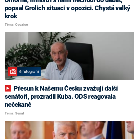
popsal Grolich situaci v opozici. Chystá velký
krok
Téma: Opozice
6 fotografií
Přesun k Našemu Česku zvažují další
senátoři, prozradil Kuba. ODS reagovala
nečekaně
Téma: Senát