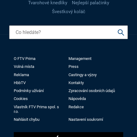
Tvarohové knedlíky
Nejlepší palačinky
Švestkový koláč
O FTV Prima
Management
Volná místa
Press
Reklama
Castingy a výzvy
HbbTV
Kontakty
Podmínky užívání
Zpracování osobních údajů
Cookies
Nápověda
Vlastník FTV Prima spol. s
Redakce
r.o.
Nahlásit chybu
Nastavení soukromí