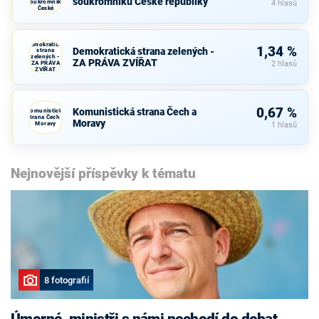
soukromníků České republiky
soukromníků
4 hlasů
České
republiky
Demokratická
1,34 %
Demokratická strana zelených -
strana
zelených -
ZA PRÁVA ZVÍŘAT
ZA PRÁVA
2 hlasů
ZVÍŘAT
0,67 %
Komunistická strana Čech a
Komunistická
strana Čech a
Moravy
Moravy
1 hlasů
Nejnovější příspěvky k tématu
8 fotografií
Úmorné, ministři s námi nechodí do debat,