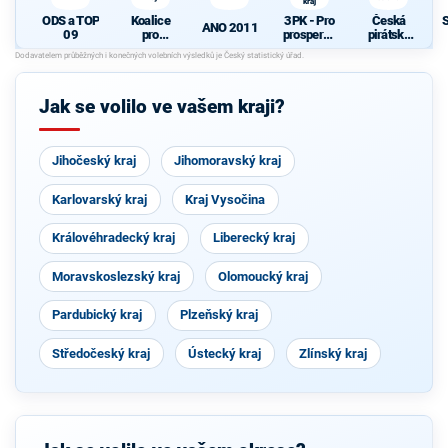
kraj
ODS a TOP
Koalice
3PK - Pro
Česká
ANO 2011
09
pro
prosperují
pirátská
Pardubick
cí
strana
N
ý kraj
Pardubick
ý kraj
Jak se volilo ve vašem kraji?
Jihočeský kraj
Jihomoravský kraj
Karlovarský kraj
Kraj Vysočina
Královéhradecký kraj
Liberecký kraj
Moravskoslezský kraj
Olomoucký kraj
Pardubický kraj
Plzeňský kraj
Středočeský kraj
Ústecký kraj
Zlínský kraj