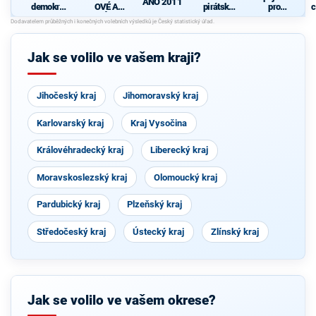
ANO 2011
demokrati
OVÉ A
pirátská
pro
c
cká strana
NEZÁVISL
strana
Středočes
Í
ký kraj -
TOP 09,
Hlas,
Jak se volilo ve vašem kraji?
Zelení
Jihočeský kraj
Jihomoravský kraj
Karlovarský kraj
Kraj Vysočina
Královéhradecký kraj
Liberecký kraj
Moravskoslezský kraj
Olomoucký kraj
Pardubický kraj
Plzeňský kraj
Středočeský kraj
Ústecký kraj
Zlínský kraj
Jak se volilo ve vašem okrese?