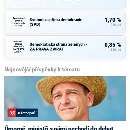
Svoboda a
1,70 %
Svoboda a přímá demokracie
přímá
demokracie
(SPD)
2 hlasů
(SPD)
Demokratická
0,85 %
Demokratická strana zelených -
strana
zelených -
ZA PRÁVA ZVÍŘAT
ZA PRÁVA
1 hlasů
ZVÍŘAT
Nejnovější příspěvky k tématu
8 fotografií
Úmorné, ministři s námi nechodí do debat,