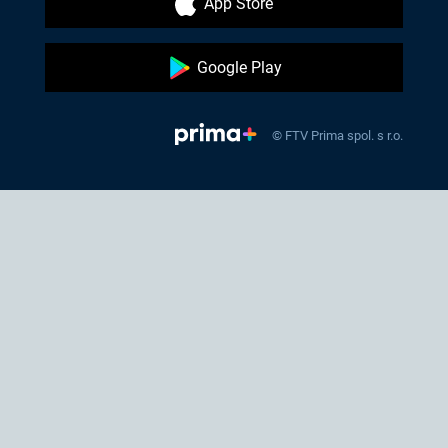
App Store
Google Play
© FTV Prima spol. s r.o.