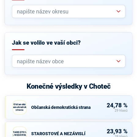
Jak se volilo ve vaší obci?
Konečné výsledky v Choteč
24,78 %
Občanská
Občanská demokratická strana
demokratická
strana
29 hlasů
23,93 %
STAROSTOVÉ
STAROSTOVÉ A NEZÁVISLÍ
A NEZÁVISLÍ
28 hlasů