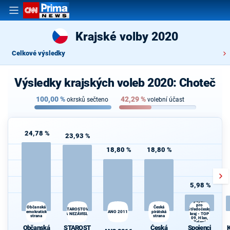
Krajské volby 2020
Celkové výsledky
Výsledky krajských voleb 2020: Choteč
100,00
%
42,29
%
okrsků sečteno
volební účast
24,78 %
23,93 %
18,80 %
18,80 %
5,98 %
Spojenci
pro
Česká
K
Občanská
Středočeský
STAROSTOVÉ
demokratická
ANO 2011
pirátská
s
A NEZÁVISLÍ
kraj - TOP
strana
strana
09, Hlas,
Zelení
Občanská
STAROST
Česká
Spojenci
K