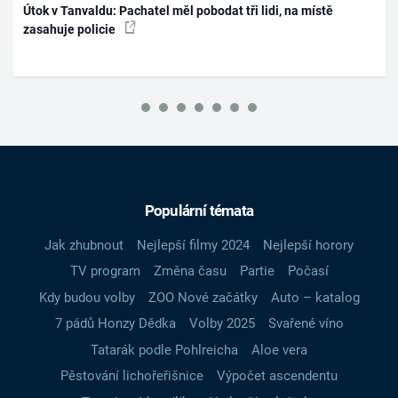
Útok v Tanvaldu: Pachatel měl pobodat tři lidi, na místě
zasahuje policie
Populární témata
Jak zhubnout
Nejlepší filmy 2024
Nejlepší horory
TV program
Změna času
Partie
Počasí
Kdy budou volby
ZOO Nové začátky
Auto – katalog
7 pádů Honzy Dědka
Volby 2025
Svařené víno
Tatarák podle Pohlreicha
Aloe vera
Pěstování lichořeřišnice
Výpočet ascendentu