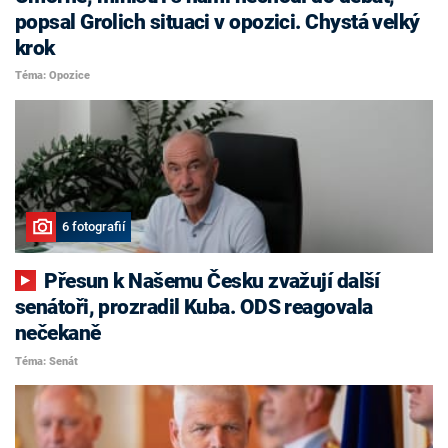
popsal Grolich situaci v opozici. Chystá velký
krok
Téma: Opozice
6 fotografií
Přesun k Našemu Česku zvažují další
senátoři, prozradil Kuba. ODS reagovala
nečekaně
Téma: Senát