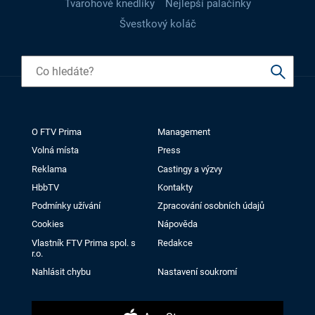
Tvarohové knedlíky
Nejlepší palačinky
Švestkový koláč
O FTV Prima
Management
Volná místa
Press
Reklama
Castingy a výzvy
HbbTV
Kontakty
Podmínky užívání
Zpracování osobních údajů
Cookies
Nápověda
Vlastník FTV Prima spol. s
Redakce
r.o.
Nahlásit chybu
Nastavení soukromí