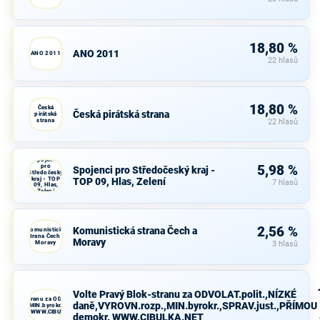
18,80 %
ANO 2011
ANO 2011
22 hlasů
18,80 %
Česká
Česká pirátská strana
pirátská
strana
22 hlasů
Spojenci
pro
5,98 %
Spojenci pro Středočeský kraj -
Středočeský
kraj - TOP
TOP 09, Hlas, Zelení
7 hlasů
09, Hlas,
Zelení
2,56 %
Komunistická strana Čech a
Komunistická
strana Čech a
Moravy
Moravy
3 hlasů
Volte Pravý Blok-stranu za ODVOLAT.polit.,NÍZKÉ
avý Blok-stranu za ODVOLAT.polit.,NÍZKÉ
daně,VYROVN.rozp.,MIN.byrokr.,SPRAV.just.,PŘÍMOU
VN.rozp.,MIN.byrokr.,SPRAV.just.,PŘÍMOU
demokr. WWW.CIBULKA.NET
demokr. WWW.CIBULKA.NET