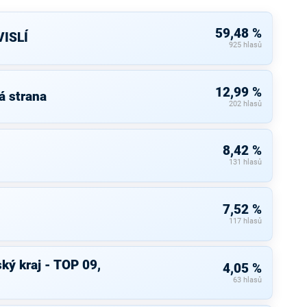
59,48 %
ISLÍ
925 hlasů
12,99 %
á strana
202 hlasů
8,42 %
131 hlasů
7,52 %
117 hlasů
ký kraj - TOP 09,
4,05 %
63 hlasů