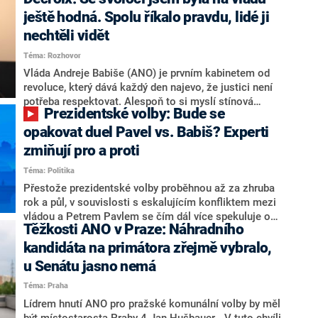
hlava státu Petr Pavel. Daleko za ním pak bookmakeři
zmiňují dva výrazné politiky ANO, tedy premiéra
ještě hodná. Spolu říkalo pravdu, lidé ji
Andreje Babiše a ministra průmyslu Karla Havlíčka.
nechtěli vidět
Oblíbeným tipem samotných sázkařů je poslanec za
Téma: Rozhovor
Motoristy Filip Turek. Politolog Jan Kubáček nicméně
o případné kandidatuře kohokoliv ze zmíněné trojice
Vláda Andreje Babiše (ANO) je prvním kabinetem od
značně pochybuje. Podle něj současná koalice dosud
revoluce, který dává každý den najevo, že justici není
nemá osobu, která by Pavlovi mohla konkurovat.
potřeba respektovat. Alespoň to si myslí stínová
Prezidentské volby: Bude se
ministryně spravedlnosti ODS Eva Decroix. V
rozhovoru pro CNN Prima NEWS si nebrala servítky
opakovat duel Pavel vs. Babiš? Experti
ohledně politického výkonu svého nástupce Jeronýma
zmiňují pro a proti
Tejce (za ANO) či vládní zmocněnkyně pro lidská
Téma: Politika
práva Taťány Malé (ANO). Označením „svoloč“ na
adresu vlády prý byla ještě hodná. Decroix se také
Přestože prezidentské volby proběhnou až za zhruba
vrátila k volební porážce koalice Spolu či promluvila o
rok a půl, v souvislosti s eskalujícím konfliktem mezi
hnutí Naše Česko Martina Kuby.
vládou a Petrem Pavlem se čím dál více spekuluje o
Těžkosti ANO v Praze: Náhradního
tom, koho by do bitvy o Hrad mohla vyslat současná
koalice. Někteří političtí komentátoři znovu vytahují
kandidáta na primátora zřejmě vybralo,
jméno premiéra Andreje Babiše (ANO). Jak moc je
u Senátu jasno nemá
pravděpodobné, že se v prezidentských volbách 2028
Téma: Praha
bude znovu opakovat souboj z roku 2023?
Lídrem hnutí ANO pro pražské komunální volby by měl
být místostarosta Prahy 4 Jan Hušbauer. „V tuto chvíli