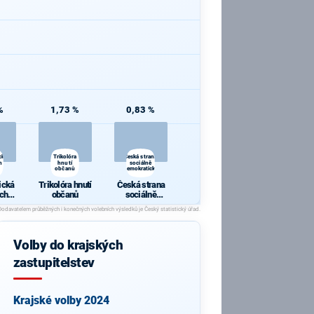
%
1,73 %
0,83 %
cká
Trikolóra
Česká strana
h a
hnutí
sociálně
občanů
demokratická
ická
Trikolóra hnutí
Česká strana
ch a
občanů
sociálně
y
demokratická
Volby do krajských
zastupitelstev
Krajské volby 2024