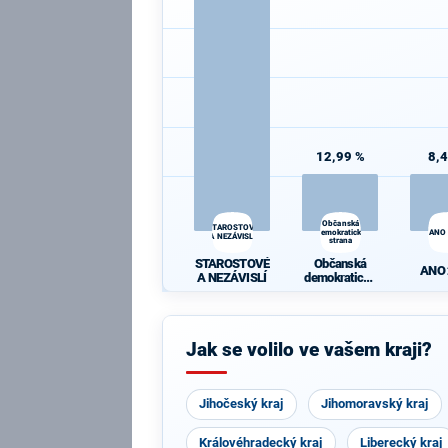
12,99 %
8,
Občanská
STAROSTOVÉ
demokratická
ANO
A NEZÁVISLÍ
strana
STAROSTOVÉ
Občanská
ANO
A NEZÁVISLÍ
demokratická
strana
Jak se volilo ve vašem kraji?
Jihočeský kraj
Jihomoravský kraj
Královéhradecký kraj
Liberecký kraj