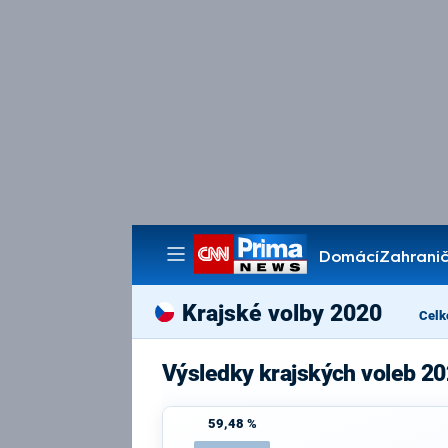
Domácí
Zahranič
Pořady
Krajské volby 2020
Celk
Výsledky krajských voleb 20
59,48 %