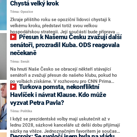
Chystá velký krok
Téma: Opozice
Zkraje příštího roku se opoziční lidovci chystají k
velkému kroku, představí totiž svou velkou
hospodářskou strategii. Její součástí bude příprava na
Přesun k Našemu Česku zvažují další
stárnutí populace, řekl ve středu na setkání s novináři
nový předseda lidovců Jan Grolich. Ten zároveň v
senátoři, prozradil Kuba. ODS reagovala
senátních volbách kandiduje ve Vyškově. Popsal i
nečekaně
aktivitu opozice, o níž vládní strany nebo političtí
Téma: Senát
komentátoři mluví jako o slabé a v defenzivě. „Je to
úmorná práce upozorňovat na chyby vlády. Ministři s
Na hnutí Naše Česko se obracejí někteří stávající
námi navíc nechodí do debat. Chceme ale ukazovat
senátoři a zvažují přesun do našeho klubu, pokud ho
svoje témata,“ odpověděl Grolich na dotaz CNN Prima
po volbách získáme. V rozhovoru pro CNN Prima
Turkova pomsta, nekonfliktní
NEWS.
NEWS to řekl zakladatel hnutí a jihočeský hejtman
Martin Kuba. Konkrétní nebyl, ale získat by takto mohl
Havlíček i návrat Klause. Kdo může
například senátora Zdeňka Hrabu, který je dnes
vyzvat Petra Pavla?
součástí klubu ODS a TOP 09. Hraba to na dotaz
Téma: Politika
redakce nevyloučil. Předseda klubu senátorů ODS
Zdeněk Nytra redakci řekl, že počítá s odchodem
I když se prezidentské volby mají uskutečnit až v
některých senátorů z klubu a že Naše Česko není
lednu 2028, sázkové kanceláře už delší dobu přijímají
nepřítel, ale soupeř.
sázky na vítěze. Jednoznačným favoritem je současná
Decroix: Se svoločí jsem byla na vládu