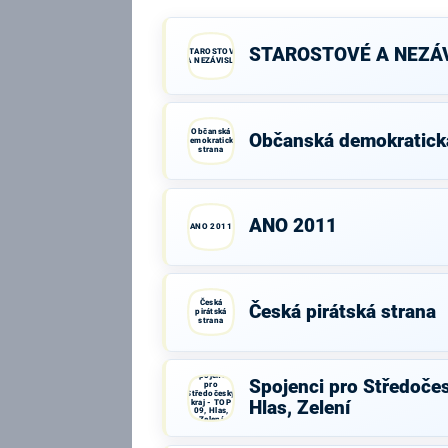
STAROSTOVÉ A NEZÁV
STAROSTOVÉ
A NEZÁVISLÍ
Občanská
Občanská demokratick
demokratická
strana
ANO 2011
ANO 2011
Česká
Česká pirátská strana
pirátská
strana
Spojenci
Spojenci pro Středočes
pro
Středočeský
kraj - TOP
Hlas, Zelení
09, Hlas,
Zelení