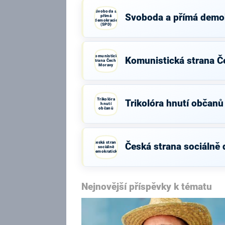
Svoboda a
Svoboda a přímá demo
přímá
demokracie
(SPD)
Komunistická
Komunistická strana Č
strana Čech a
Moravy
Trikolóra
Trikolóra hnutí občanů
hnutí
občanů
Česká strana
Česká strana sociálně
sociálně
demokratická
Nejnovější příspěvky k tématu