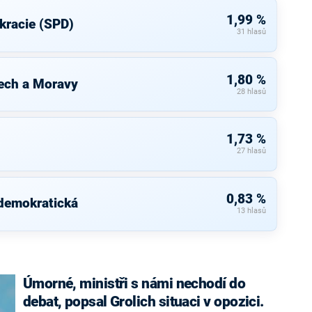
1,99 %
kracie (SPD)
31 hlasů
1,80 %
ech a Moravy
28 hlasů
1,73 %
27 hlasů
0,83 %
 demokratická
13 hlasů
Úmorné, ministři s námi nechodí do
debat, popsal Grolich situaci v opozici.