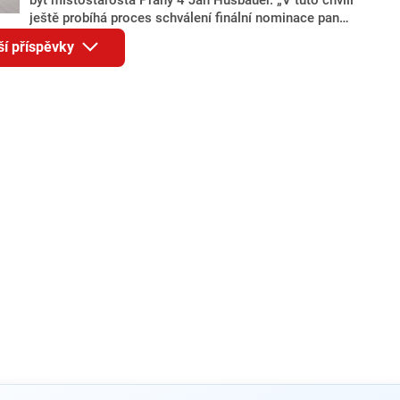
ještě probíhá proces schválení finální nominace pana
Jana Hušbauera Výborem hnutí ANO,“ uvedl pro
ší příspěvky
redakci místopředseda pražského ANO Martin
Benkovič. O Hušbauerovi se spekulovalo jako o
náhradníkovi v čele pražské kandidátky poté, co
rezignoval po sérii nejasností v majetkových
přiznáních a pořizování bytů Ondřej Prokop. Zároveň
ale stále není jasné, kdo bude za ANO kandidovat ve
dvou ze tří pražských obvodů do horní komory
parlamentu. ANO má v Praze dlouhodobě horší
výsledky než ve zbytku republiky.