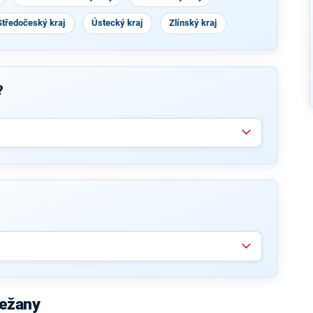
Středočeský kraj
Ústecký kraj
Zlínský kraj
?
řežany