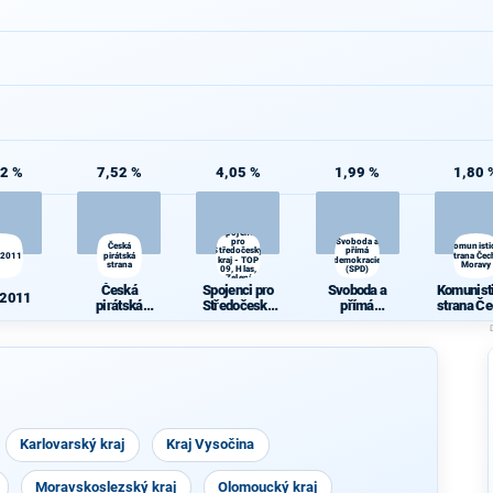
42 %
7,52 %
4,05 %
1,99 %
1,80 
Spojenci
pro
Svoboda a
Česká
Komunisti
Středočeský
přímá
 2011
pirátská
strana Čec
kraj - TOP
demokracie
strana
Moravy
09, Hlas,
(SPD)
Zelení
Česká
Spojenci pro
Svoboda a
Komunist
 2011
pirátská
Středočeský
přímá
strana Če
strana
kraj - TOP 09,
demokracie
Morav
Hlas, Zelení
(SPD)
Karlovarský kraj
Kraj Vysočina
Moravskoslezský kraj
Olomoucký kraj