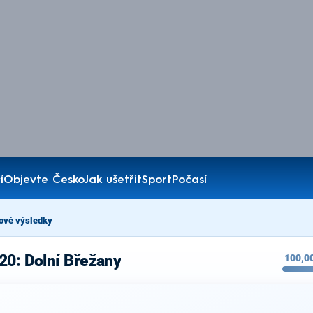
í
Objevte Česko
Jak ušetřit
Sport
Počasí
ové výsledky
20: Dolní Břežany
100,0