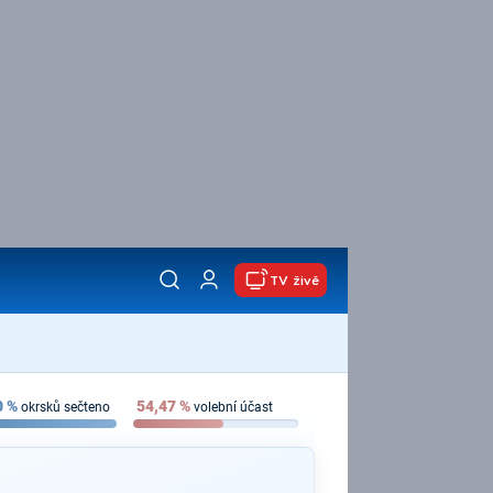
TV živě
0
%
54,47
%
okrsků sečteno
volební účast