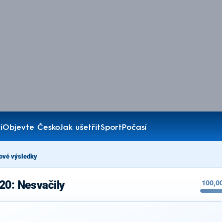
í
Objevte Česko
Jak ušetřit
Sport
Počasí
ové výsledky
20: Nesvačily
100,0