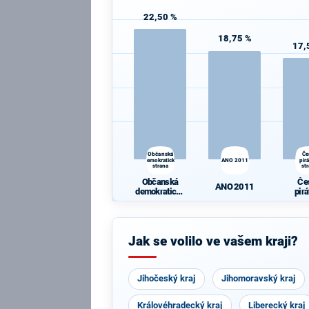
22,50 %
18,75 %
17,
Občanská
Če
demokratická
ANO 2011
pir
strana
st
Občanská
Če
ANO 2011
demokratická
pir
strana
st
Jak se volilo ve vašem kraji?
Jihočeský kraj
Jihomoravský kraj
Královéhradecký kraj
Liberecký kraj