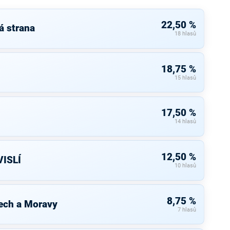
22,50 %
á strana
18 hlasů
18,75 %
15 hlasů
17,50 %
14 hlasů
12,50 %
ISLÍ
10 hlasů
8,75 %
ech a Moravy
7 hlasů