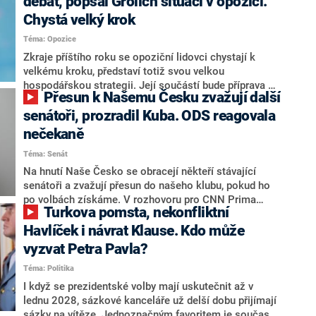
debat, popsal Grolich situaci v opozici.
Chystá velký krok
Téma: Opozice
Zkraje příštího roku se opoziční lidovci chystají k
velkému kroku, představí totiž svou velkou
hospodářskou strategii. Její součástí bude příprava na
Přesun k Našemu Česku zvažují další
stárnutí populace, řekl ve středu na setkání s novináři
nový předseda lidovců Jan Grolich. Ten zároveň v
senátoři, prozradil Kuba. ODS reagovala
senátních volbách kandiduje ve Vyškově. Popsal i
nečekaně
aktivitu opozice, o níž vládní strany nebo političtí
Téma: Senát
komentátoři mluví jako o slabé a v defenzivě. „Je to
úmorná práce upozorňovat na chyby vlády. Ministři s
Na hnutí Naše Česko se obracejí někteří stávající
námi navíc nechodí do debat. Chceme ale ukazovat
senátoři a zvažují přesun do našeho klubu, pokud ho
svoje témata,“ odpověděl Grolich na dotaz CNN Prima
po volbách získáme. V rozhovoru pro CNN Prima
Turkova pomsta, nekonfliktní
NEWS.
NEWS to řekl zakladatel hnutí a jihočeský hejtman
Martin Kuba. Konkrétní nebyl, ale získat by takto mohl
Havlíček i návrat Klause. Kdo může
například senátora Zdeňka Hrabu, který je dnes
vyzvat Petra Pavla?
součástí klubu ODS a TOP 09. Hraba to na dotaz
Téma: Politika
redakce nevyloučil. Předseda klubu senátorů ODS
Zdeněk Nytra redakci řekl, že počítá s odchodem
I když se prezidentské volby mají uskutečnit až v
některých senátorů z klubu a že Naše Česko není
lednu 2028, sázkové kanceláře už delší dobu přijímají
nepřítel, ale soupeř.
sázky na vítěze. Jednoznačným favoritem je současná