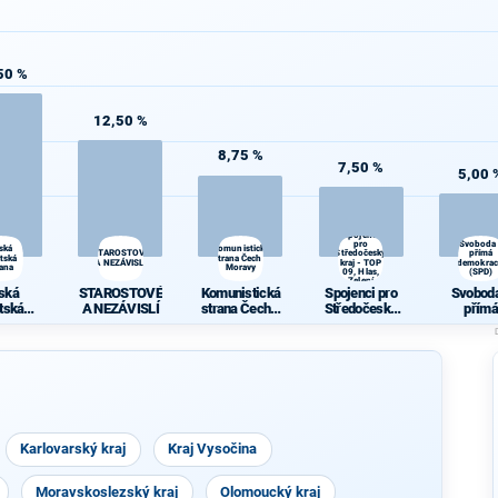
50 %
12,50 %
8,75 %
7,50 %
5,00 
Spojenci
pro
Svoboda
ská
Komunistická
STAROSTOVÉ
Středočeský
přímá
átská
strana Čech a
A NEZÁVISLÍ
kraj - TOP
demokrac
rana
Moravy
09, Hlas,
(SPD)
Zelení
ská
STAROSTOVÉ
Komunistická
Spojenci pro
Svoboda
átská
A NEZÁVISLÍ
strana Čech a
Středočeský
přímá
rana
Moravy
kraj - TOP 09,
demokra
Hlas, Zelení
(SPD)
Karlovarský kraj
Kraj Vysočina
Moravskoslezský kraj
Olomoucký kraj