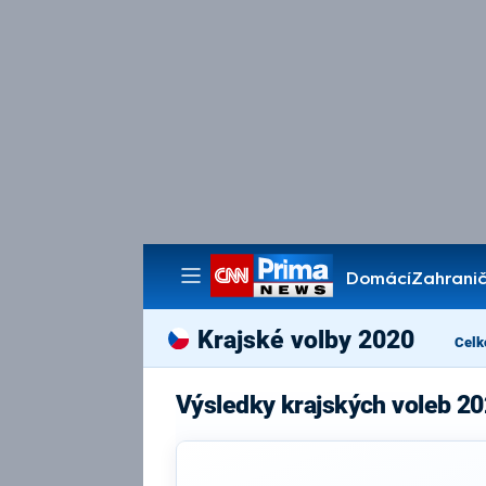
Domácí
Zahranič
Pořady
Krajské volby 2020
Celk
Výsledky krajských voleb 20