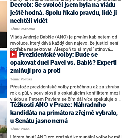
Decroix: Se svoločí jsem byla na vládu
hlava státu Petr Pavel. Daleko za ním pak bookmakeři
zmiňují dva výrazné politiky ANO, tedy premiéra
ještě hodná. Spolu říkalo pravdu, lidé ji
Andreje Babiše a ministra průmyslu Karla Havlíčka.
nechtěli vidět
Oblíbeným tipem samotných sázkařů je poslanec za
Téma: Rozhovor
Motoristy Filip Turek. Politolog Jan Kubáček nicméně
o případné kandidatuře kohokoliv ze zmíněné trojice
Vláda Andreje Babiše (ANO) je prvním kabinetem od
značně pochybuje. Podle něj současná koalice dosud
revoluce, který dává každý den najevo, že justici není
nemá osobu, která by Pavlovi mohla konkurovat.
potřeba respektovat. Alespoň to si myslí stínová
Prezidentské volby: Bude se
ministryně spravedlnosti ODS Eva Decroix. V
rozhovoru pro CNN Prima NEWS si nebrala servítky
opakovat duel Pavel vs. Babiš? Experti
ohledně politického výkonu svého nástupce Jeronýma
zmiňují pro a proti
Tejce (za ANO) či vládní zmocněnkyně pro lidská
Téma: Politika
práva Taťány Malé (ANO). Označením „svoloč“ na
adresu vlády prý byla ještě hodná. Decroix se také
Přestože prezidentské volby proběhnou až za zhruba
vrátila k volební porážce koalice Spolu či promluvila o
rok a půl, v souvislosti s eskalujícím konfliktem mezi
hnutí Naše Česko Martina Kuby.
vládou a Petrem Pavlem se čím dál více spekuluje o
Těžkosti ANO v Praze: Náhradního
tom, koho by do bitvy o Hrad mohla vyslat současná
koalice. Někteří političtí komentátoři znovu vytahují
kandidáta na primátora zřejmě vybralo,
jméno premiéra Andreje Babiše (ANO). Jak moc je
u Senátu jasno nemá
pravděpodobné, že se v prezidentských volbách 2028
Téma: Praha
bude znovu opakovat souboj z roku 2023?
Lídrem hnutí ANO pro pražské komunální volby by měl