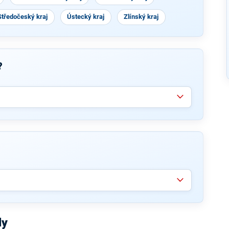
Středočeský kraj
Ústecký kraj
Zlínský kraj
?
ly