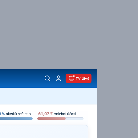
TV živě
0
%
61,07
%
okrsků sečteno
volební účast