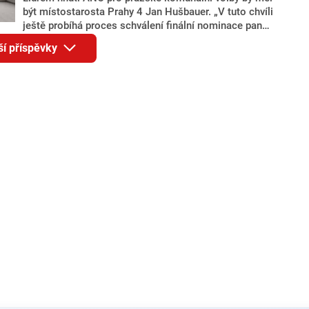
být místostarosta Prahy 4 Jan Hušbauer. „V tuto chvíli
ještě probíhá proces schválení finální nominace pana
Jana Hušbauera Výborem hnutí ANO,“ uvedl pro
ší příspěvky
redakci místopředseda pražského ANO Martin
Benkovič. O Hušbauerovi se spekulovalo jako o
náhradníkovi v čele pražské kandidátky poté, co
rezignoval po sérii nejasností v majetkových
přiznáních a pořizování bytů Ondřej Prokop. Zároveň
ale stále není jasné, kdo bude za ANO kandidovat ve
dvou ze tří pražských obvodů do horní komory
parlamentu. ANO má v Praze dlouhodobě horší
výsledky než ve zbytku republiky.