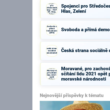
Spojenci
Spojenci pro Středočes
pro
Středočeský
kraj - TOP
Hlas, Zelení
09, Hlas,
Zelení
Svoboda a
Svoboda a přímá demo
přímá
demokracie
(SPD)
Česká strana
Česká strana sociálně
sociálně
demokratická
Moravané,
pro
Moravané, pro zachová
zachování
Moravy se
sčítání lidu 2021 opět 
při sčítání
lidu 2021
opět
moravské národnosti
přihlasme
k moravské
národnosti
Nejnovější příspěvky k tématu