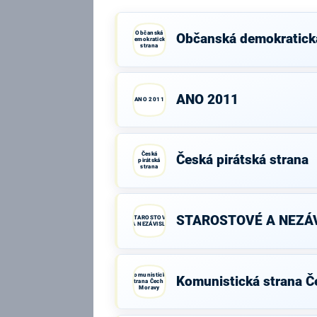
Občanská
Občanská demokratick
demokratická
strana
ANO 2011
ANO 2011
Česká
Česká pirátská strana
pirátská
strana
STAROSTOVÉ A NEZÁV
STAROSTOVÉ
A NEZÁVISLÍ
Komunistická
Komunistická strana Č
strana Čech a
Moravy