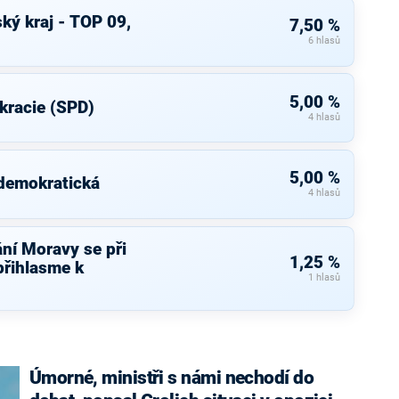
ký kraj - TOP 09,
7,50 %
6 hlasů
5,00 %
kracie (SPD)
4 hlasů
5,00 %
 demokratická
4 hlasů
ní Moravy se při
1,25 %
přihlasme k
1 hlasů
Úmorné, ministři s námi nechodí do