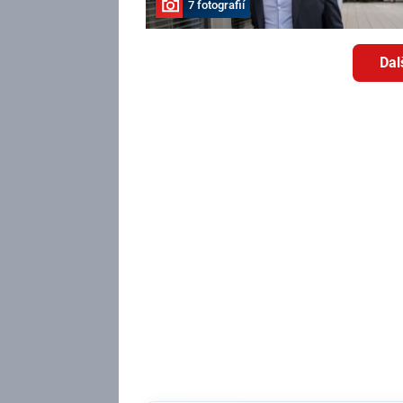
7 fotografií
Dal