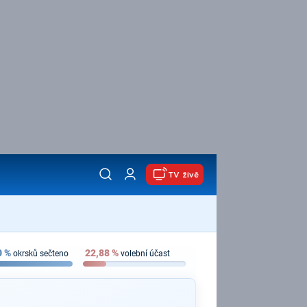
TV živě
0
%
22,88
%
okrsků sečteno
volební účast