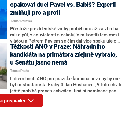
rozhovoru pro CNN Prima NEWS si nebrala servítky
opakovat duel Pavel vs. Babiš? Experti
ohledně politického výkonu svého nástupce Jeronýma
zmiňují pro a proti
Tejce (za ANO) či vládní zmocněnkyně pro lidská
Téma: Politika
práva Taťány Malé (ANO). Označením „svoloč“ na
adresu vlády prý byla ještě hodná. Decroix se také
Přestože prezidentské volby proběhnou až za zhruba
vrátila k volební porážce koalice Spolu či promluvila o
rok a půl, v souvislosti s eskalujícím konfliktem mezi
hnutí Naše Česko Martina Kuby.
vládou a Petrem Pavlem se čím dál více spekuluje o
Těžkosti ANO v Praze: Náhradního
tom, koho by do bitvy o Hrad mohla vyslat současná
koalice. Někteří političtí komentátoři znovu vytahují
kandidáta na primátora zřejmě vybralo,
jméno premiéra Andreje Babiše (ANO). Jak moc je
u Senátu jasno nemá
pravděpodobné, že se v prezidentských volbách 2028
Téma: Praha
bude znovu opakovat souboj z roku 2023?
Lídrem hnutí ANO pro pražské komunální volby by měl
být místostarosta Prahy 4 Jan Hušbauer. „V tuto chvíli
ještě probíhá proces schválení finální nominace pana
Jana Hušbauera Výborem hnutí ANO,“ uvedl pro
ší příspěvky
redakci místopředseda pražského ANO Martin
Benkovič. O Hušbauerovi se spekulovalo jako o
náhradníkovi v čele pražské kandidátky poté, co
rezignoval po sérii nejasností v majetkových
přiznáních a pořizování bytů Ondřej Prokop. Zároveň
ale stále není jasné, kdo bude za ANO kandidovat ve