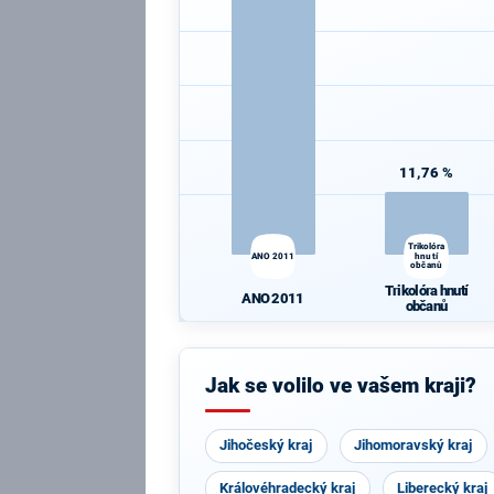
11,76 %
Trikolóra
ANO 2011
hnutí
občanů
Trikolóra hnutí
ANO 2011
občanů
Jak se volilo ve vašem kraji?
Jihočeský kraj
Jihomoravský kraj
Královéhradecký kraj
Liberecký kraj