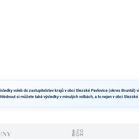
dvou ze tří pražských obvodů do horní komory
parlamentu. ANO má v Praze dlouhodobě horší
výsledky než ve zbytku republiky.
ledky voleb do zastupitelstev krajů v obci Slezské Pavlovice (okres Bruntál) vid
ohlédnout si můžete také výsledky v minulých volbách, a to nejen v obci Slezské