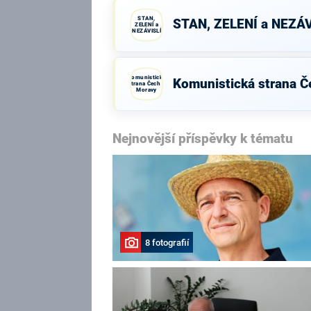
STAN,
STAN, ZELENÍ a NEZÁV
ZELENÍ a
NEZÁVISLÍ
Komunistická
Komunistická strana Č
strana Čech a
Moravy
Nejnovější příspěvky k tématu
8 fotografií