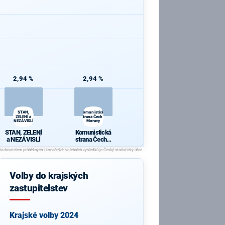
2,94 %
2,94 %
STAN,
Komunistická
ZELENÍ a
strana Čech a
NEZÁVISLÍ
Moravy
STAN, ZELENÍ
Komunistická
a NEZÁVISLÍ
strana Čech a
Moravy
Volby do krajských
zastupitelstev
Krajské volby 2024