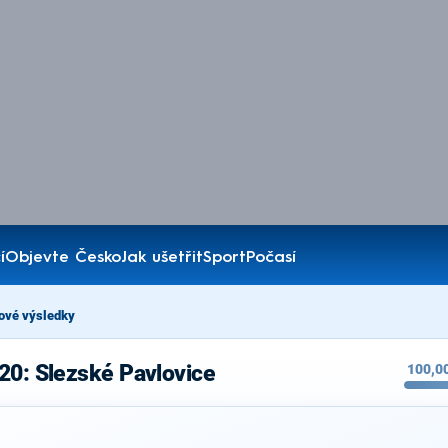
í
Objevte Česko
Jak ušetřit
Sport
Počasí
ové výsledky
20: Slezské Pavlovice
100,0