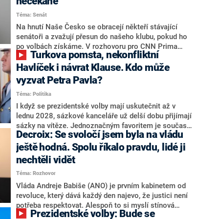
nečekaně
aktivitu opozice, o níž vládní strany nebo političtí
Téma: Senát
komentátoři mluví jako o slabé a v defenzivě. „Je to
úmorná práce upozorňovat na chyby vlády. Ministři s
Na hnutí Naše Česko se obracejí někteří stávající
námi navíc nechodí do debat. Chceme ale ukazovat
senátoři a zvažují přesun do našeho klubu, pokud ho
svoje témata,“ odpověděl Grolich na dotaz CNN Prima
po volbách získáme. V rozhovoru pro CNN Prima
Turkova pomsta, nekonfliktní
NEWS.
NEWS to řekl zakladatel hnutí a jihočeský hejtman
Martin Kuba. Konkrétní nebyl, ale získat by takto mohl
Havlíček i návrat Klause. Kdo může
například senátora Zdeňka Hrabu, který je dnes
vyzvat Petra Pavla?
součástí klubu ODS a TOP 09. Hraba to na dotaz
Téma: Politika
redakce nevyloučil. Předseda klubu senátorů ODS
Zdeněk Nytra redakci řekl, že počítá s odchodem
I když se prezidentské volby mají uskutečnit až v
některých senátorů z klubu a že Naše Česko není
lednu 2028, sázkové kanceláře už delší dobu přijímají
nepřítel, ale soupeř.
sázky na vítěze. Jednoznačným favoritem je současná
Decroix: Se svoločí jsem byla na vládu
hlava státu Petr Pavel. Daleko za ním pak bookmakeři
zmiňují dva výrazné politiky ANO, tedy premiéra
ještě hodná. Spolu říkalo pravdu, lidé ji
Andreje Babiše a ministra průmyslu Karla Havlíčka.
nechtěli vidět
Oblíbeným tipem samotných sázkařů je poslanec za
Téma: Rozhovor
Motoristy Filip Turek. Politolog Jan Kubáček nicméně
o případné kandidatuře kohokoliv ze zmíněné trojice
Vláda Andreje Babiše (ANO) je prvním kabinetem od
značně pochybuje. Podle něj současná koalice dosud
revoluce, který dává každý den najevo, že justici není
nemá osobu, která by Pavlovi mohla konkurovat.
potřeba respektovat. Alespoň to si myslí stínová
Prezidentské volby: Bude se
ministryně spravedlnosti ODS Eva Decroix. V