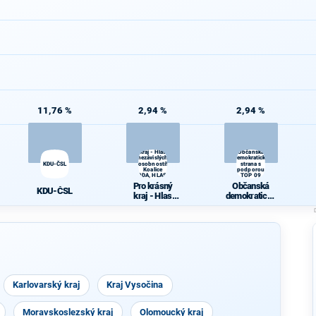
11,76 %
2,94 %
2,94 %
Pro krásný
kraj - Hlas
Občanská
nezávislých
demokratická
KDU-ČSL
osobností!
strana s
Koalice
podporou
ODA, HLAS,
TOP 09
SNK ED
Pro krásný
Občanská
KDU-ČSL
kraj - Hlas
demokratická
nezávislých
strana s
osobností!
podporou TOP
Koalice ODA,
09
HLAS, SNK ED
Karlovarský kraj
Kraj Vysočina
Moravskoslezský kraj
Olomoucký kraj