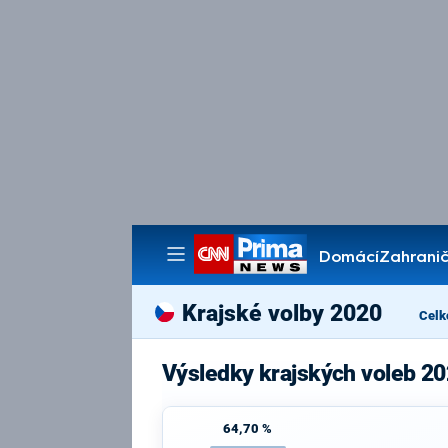
Domácí
Zahranič
Pořady
Krajské volby 2020
Celk
Výsledky krajských voleb 20
64,70 %