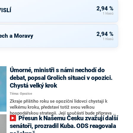
2,94 %
ISLÍ
1 hlasů
2,94 %
ech a Moravy
1 hlasů
Úmorné, ministři s námi nechodí do
debat, popsal Grolich situaci v opozici.
Chystá velký krok
Téma: Opozice
Zkraje příštího roku se opoziční lidovci chystají k
velkému kroku, představí totiž svou velkou
hospodářskou strategii. Její součástí bude příprava na
Přesun k Našemu Česku zvažují další
stárnutí populace, řekl ve středu na setkání s novináři
nový předseda lidovců Jan Grolich. Ten zároveň v
senátoři, prozradil Kuba. ODS reagovala
senátních volbách kandiduje ve Vyškově. Popsal i