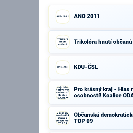
ANO 2011
ANO 2011
Trikolóra
Trikolóra hnutí občanů
hnutí
občanů
KDU-ČSL
KDU-ČSL
Pro krásný
kraj - Hlas
Pro krásný kraj - Hlas 
nezávislých
osobností!
osobností! Koalice OD
Koalice
ODA, HLAS,
SNK ED
Občanská
Občanská demokratick
demokratická
strana s
TOP 09
podporou
TOP 09