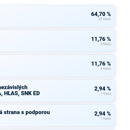
64,70 %
22 hlasů
11,76 %
4 hlasů
11,76 %
4 hlasů
nezávislých
2,94 %
A, HLAS, SNK ED
1 hlasů
á strana s podporou
2,94 %
1 hlasů