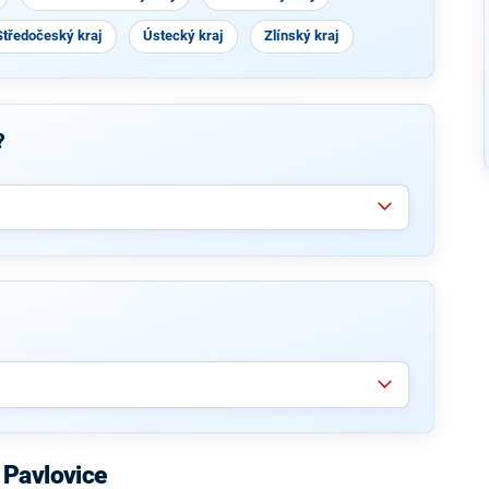
Středočeský kraj
Ústecký kraj
Zlínský kraj
?
 Pavlovice