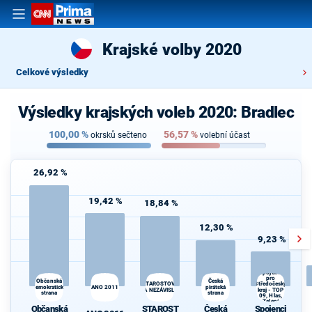
Krajské volby 2020
Celkové výsledky
Výsledky krajských voleb 2020: Bradlec
100,00
%
56,57
%
okrsků sečteno
volební účast
26,92 %
19,42 %
18,84 %
12,30 %
9,23 %
Spojenci
pro
Česká
Občanská
STAROSTOVÉ
Středočeský
demokratická
ANO 2011
pirátská
A NEZÁVISLÍ
kraj - TOP
strana
strana
d
09, Hlas,
Zelení
Občanská
STAROST
Česká
Spojenci