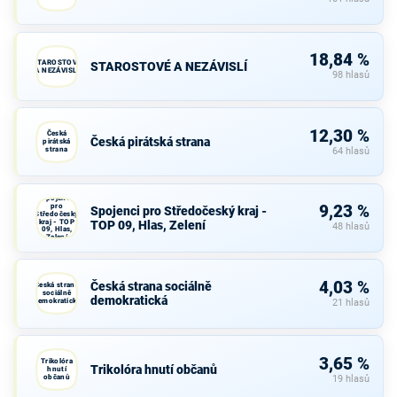
18,84 %
STAROSTOVÉ
STAROSTOVÉ A NEZÁVISLÍ
A NEZÁVISLÍ
98 hlasů
12,30 %
Česká
Česká pirátská strana
pirátská
strana
64 hlasů
Spojenci
pro
9,23 %
Spojenci pro Středočeský kraj -
Středočeský
kraj - TOP
TOP 09, Hlas, Zelení
48 hlasů
09, Hlas,
Zelení
4,03 %
Česká strana sociálně
Česká strana
sociálně
demokratická
demokratická
21 hlasů
3,65 %
Trikolóra
Trikolóra hnutí občanů
hnutí
občanů
19 hlasů