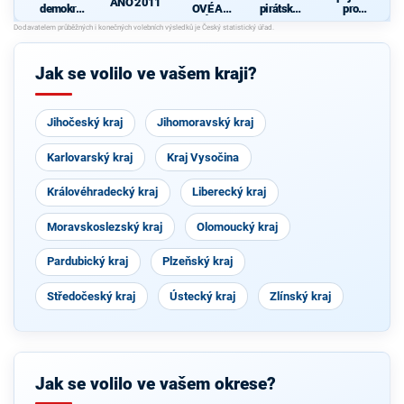
ANO 2011
demokrati
OVÉ A
pirátská
pro
cká strana
NEZÁVISL
strana
Středočes
Í
ký kraj -
d
TOP 09,
Hlas,
Jak se volilo ve vašem kraji?
Zelení
Jihočeský kraj
Jihomoravský kraj
Karlovarský kraj
Kraj Vysočina
Královéhradecký kraj
Liberecký kraj
Moravskoslezský kraj
Olomoucký kraj
Pardubický kraj
Plzeňský kraj
Středočeský kraj
Ústecký kraj
Zlínský kraj
Jak se volilo ve vašem okrese?