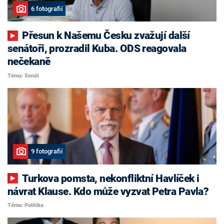
6 fotografií
Přesun k Našemu Česku zvažují další
senátoři, prozradil Kuba. ODS reagovala
nečekaně
Téma: Senát
9 fotografií
Turkova pomsta, nekonfliktní Havlíček i
návrat Klause. Kdo může vyzvat Petra Pavla?
Téma: Politika