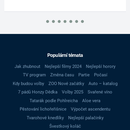
Populární témata
Jak zhubnout
Nejlepší filmy 2024
Nejlepší horory
TV program
Změna času
Partie
Počasí
Kdy budou volby
ZOO Nové začátky
Auto – katalog
7 pádů Honzy Dědka
Volby 2025
Svařené víno
Tatarák podle Pohlreicha
Aloe vera
Pěstování lichořeřišnice
Výpočet ascendentu
Tvarohové knedlíky
Nejlepší palačinky
Švestkový koláč