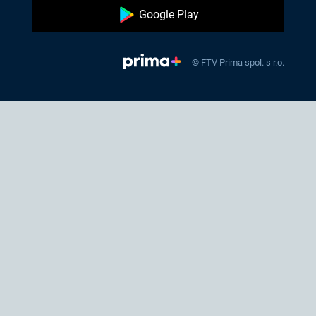
Google Play
© FTV Prima spol. s r.o.