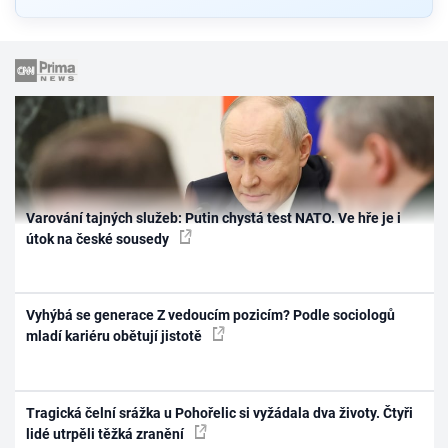
Varování tajných služeb: Putin chystá test NATO. Ve hře je i
útok na české sousedy
Vyhýbá se generace Z vedoucím pozicím? Podle sociologů
mladí kariéru obětují jistotě
Tragická čelní srážka u Pohořelic si vyžádala dva životy. Čtyři
lidé utrpěli těžká zranění