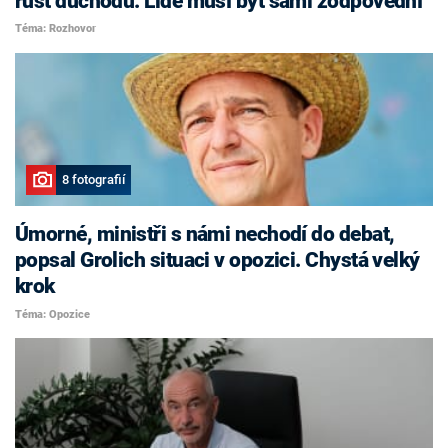
růst důchodů. Lidé musí být sami zodpovědní
Téma: Rozhovor
8 fotografií
Úmorné, ministři s námi nechodí do debat,
popsal Grolich situaci v opozici. Chystá velký
krok
Téma: Opozice