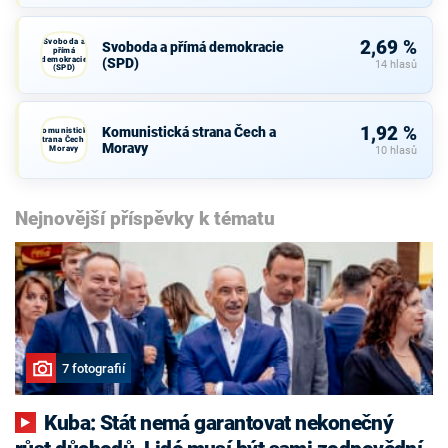
Svoboda a
2,69 %
Svoboda a přímá demokracie
přímá
demokracie
(SPD)
14 hlasů
(SPD)
1,92 %
Komunistická strana Čech a
Komunistická
strana Čech a
Moravy
Moravy
10 hlasů
Nejnovější příspěvky k tématu
7 fotografií
Kuba: Stát nemá garantovat nekonečný