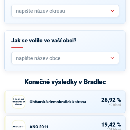
Jak se volilo ve vaší obci?
Konečné výsledky v Bradlec
26,92 %
Občanská
Občanská demokratická strana
demokratická
strana
140 hlasů
19,42 %
ANO 2011
ANO 2011
101 hlasů