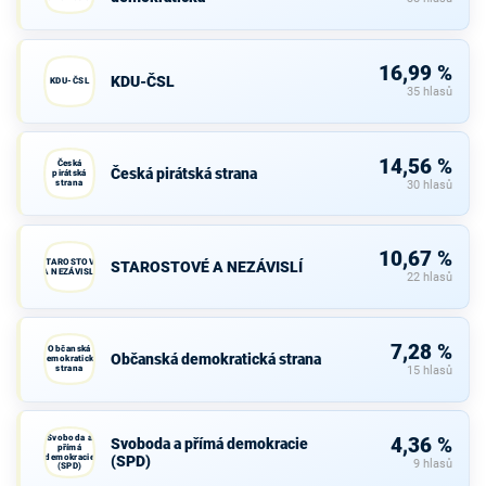
16,99 %
KDU-ČSL
KDU-ČSL
35 hlasů
14,56 %
Česká
Česká pirátská strana
pirátská
strana
30 hlasů
10,67 %
STAROSTOVÉ
STAROSTOVÉ A NEZÁVISLÍ
A NEZÁVISLÍ
22 hlasů
7,28 %
Občanská
Občanská demokratická strana
demokratická
strana
15 hlasů
Svoboda a
4,36 %
Svoboda a přímá demokracie
přímá
demokracie
(SPD)
9 hlasů
(SPD)