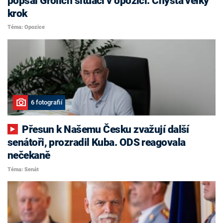
popsal Grolich situaci v opozici. Chystá velký
krok
Téma: Opozice
6 fotografií
Přesun k Našemu Česku zvažují další
senátoři, prozradil Kuba. ODS reagovala
nečekaně
Téma: Senát