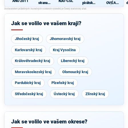
ANO 2011
KDU-ČSL
strana
pirátská
OVÉ A
d
sociálně
strana
NEZÁVISL
c
demokrati
Í
cká
Jak se volilo ve vašem kraji?
Jihočeský kraj
Jihomoravský kraj
Karlovarský kraj
Kraj Vysočina
Královéhradecký kraj
Liberecký kraj
Moravskoslezský kraj
Olomoucký kraj
Pardubický kraj
Plzeňský kraj
Středočeský kraj
Ústecký kraj
Zlínský kraj
Jak se volilo ve vašem okrese?