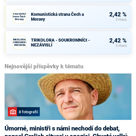
2,42 %
Komunistická strana Čech a
Komunistická
strana Čech a
Moravy
Moravy
5 hlasů
2,42 %
TRIKOLORA - SOUKROMNÍCI -
TRIKOLORA -
SOUKROMNÍCI
NEZÁVISLÍ
- NEZÁVISLÍ
5 hlasů
Nejnovější příspěvky k tématu
8 fotografií
Úmorné, ministři s námi nechodí do debat,