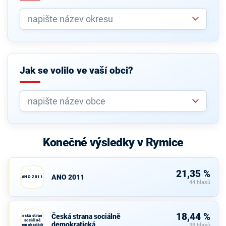
Jak se volilo ve vaší obci?
Konečné výsledky v Rymice
21,35 %
ANO 2011
ANO 2011
44 hlasů
18,44 %
Česká strana sociálně
Česká strana
sociálně
demokratická
demokratická
38 hlasů