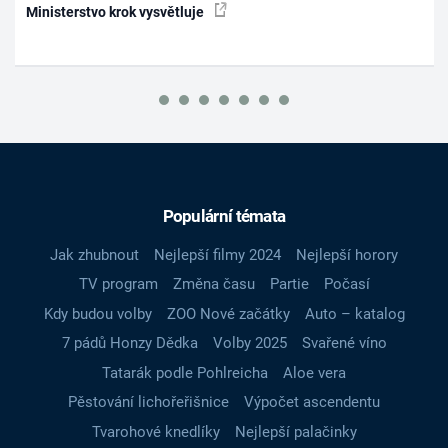
Ministerstvo krok vysvětluje
Populární témata
Jak zhubnout
Nejlepší filmy 2024
Nejlepší horory
TV program
Změna času
Partie
Počasí
Kdy budou volby
ZOO Nové začátky
Auto – katalog
7 pádů Honzy Dědka
Volby 2025
Svařené víno
Tatarák podle Pohlreicha
Aloe vera
Pěstování lichořeřišnice
Výpočet ascendentu
Tvarohové knedlíky
Nejlepší palačinky