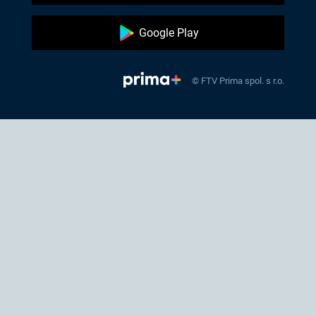
Google Play
© FTV Prima spol. s r.o.