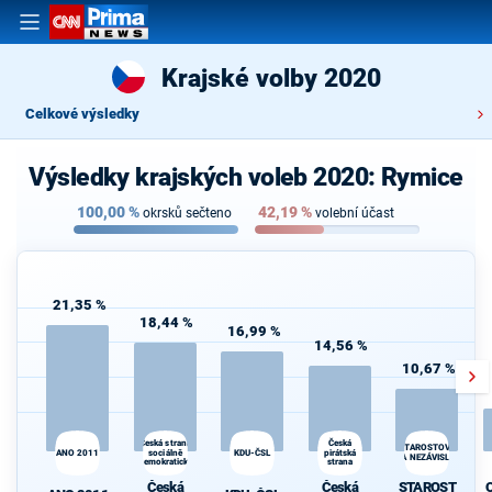
Krajské volby 2020
Celkové výsledky
Výsledky krajských voleb 2020: Rymice
100,00
%
42,19
%
okrsků sečteno
volební účast
21,35 %
18,44 %
16,99 %
14,56 %
10,67 %
Česká strana
Česká
STAROSTOVÉ
ANO 2011
sociálně
KDU-ČSL
pirátská
d
A NEZÁVISLÍ
demokratická
strana
Česká
Česká
STAROST