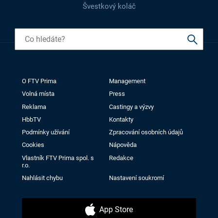
Švestkový koláč
O FTV Prima
Management
Volná místa
Press
Reklama
Castingy a výzvy
HbbTV
Kontakty
Podmínky užívání
Zpracování osobních údajů
Cookies
Nápověda
Vlastník FTV Prima spol. s
Redakce
r.o.
Nahlásit chybu
Nastavení soukromí
App Store