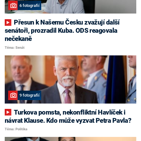
6 fotografií
Přesun k Našemu Česku zvažují další
senátoři, prozradil Kuba. ODS reagovala
nečekaně
Téma: Senát
9 fotografií
Turkova pomsta, nekonfliktní Havlíček i
návrat Klause. Kdo může vyzvat Petra Pavla?
Téma: Politika