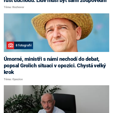
růst důchodů. Lidé musí být sami zodpovědní
Téma: Rozhovor
8 fotografií
Úmorné, ministři s námi nechodí do debat,
popsal Grolich situaci v opozici. Chystá velký
krok
Téma: Opozice