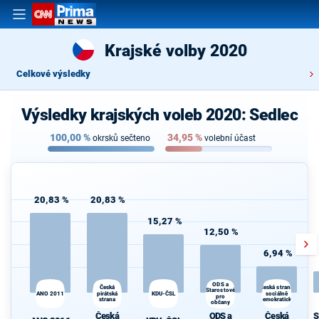
Krajské volby 2020
Celkové výsledky
Výsledky krajských voleb 2020: Sedlec
100,00
%
34,95
%
okrsků sečteno
volební účast
20,83 %
20,83 %
15,27 %
12,50 %
6,94 %
ODS a
Česká
Česká strana
Starostové
ANO 2011
pirátská
KDU-ČSL
sociálně
pro
strana
demokratická
občany
Česká
ODS a
Česká
S