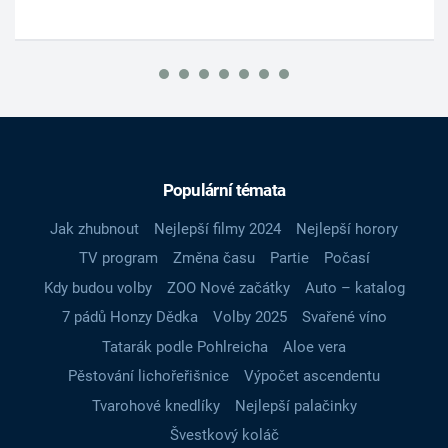
Populární témata
Jak zhubnout
Nejlepší filmy 2024
Nejlepší horory
TV program
Změna času
Partie
Počasí
Kdy budou volby
ZOO Nové začátky
Auto – katalog
7 pádů Honzy Dědka
Volby 2025
Svařené víno
Tatarák podle Pohlreicha
Aloe vera
Pěstování lichořeřišnice
Výpočet ascendentu
Tvarohové knedlíky
Nejlepší palačinky
Švestkový koláč