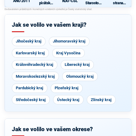
ANO 2011
KDU-ČSL
pirátská
Starostové
strana
strana
pro občany
sociálně
demokrati
cká
Jak se volilo ve vašem kraji?
Jihočeský kraj
Jihomoravský kraj
Karlovarský kraj
Kraj Vysočina
Královéhradecký kraj
Liberecký kraj
Moravskoslezský kraj
Olomoucký kraj
Pardubický kraj
Plzeňský kraj
Středočeský kraj
Ústecký kraj
Zlínský kraj
Jak se volilo ve vašem okrese?