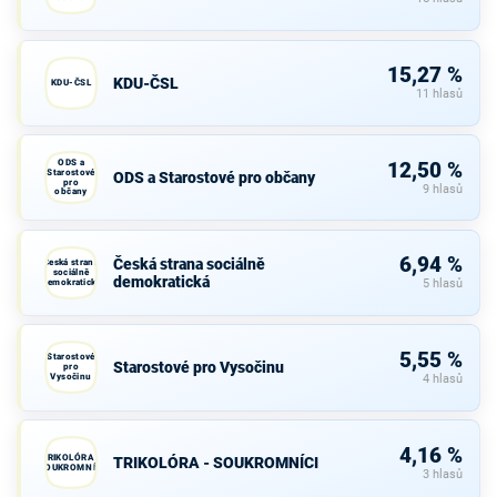
15,27 %
KDU-ČSL
KDU-ČSL
11 hlasů
ODS a
12,50 %
Starostové
ODS a Starostové pro občany
pro
9 hlasů
občany
6,94 %
Česká strana sociálně
Česká strana
sociálně
demokratická
demokratická
5 hlasů
5,55 %
Starostové
Starostové pro Vysočinu
pro
Vysočinu
4 hlasů
4,16 %
TRIKOLÓRA -
TRIKOLÓRA - SOUKROMNÍCI
SOUKROMNÍCI
3 hlasů