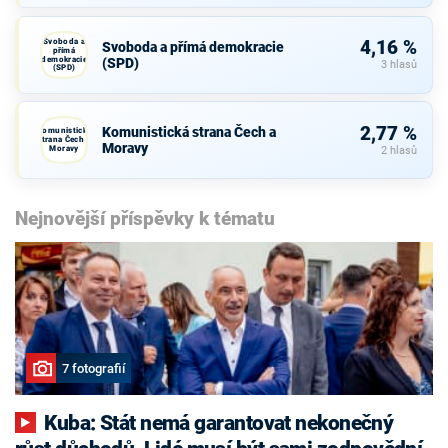
Svoboda a
4,16 %
Svoboda a přímá demokracie
přímá
demokracie
(SPD)
3 hlasů
(SPD)
2,77 %
Komunistická strana Čech a
Komunistická
strana Čech a
Moravy
Moravy
2 hlasů
Nejnovější příspěvky k tématu
7 fotografií
Kuba: Stát nemá garantovat nekonečný