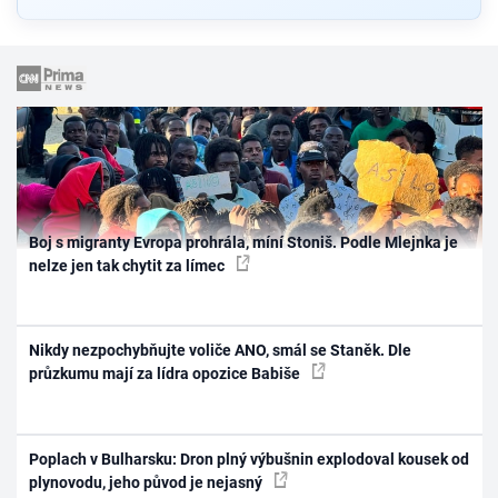
Boj s migranty Evropa prohrála, míní Stoniš. Podle Mlejnka je
nelze jen tak chytit za límec
Nikdy nezpochybňujte voliče ANO, smál se Staněk. Dle
průzkumu mají za lídra opozice Babiše
Poplach v Bulharsku: Dron plný výbušnin explodoval kousek od
plynovodu, jeho původ je nejasný