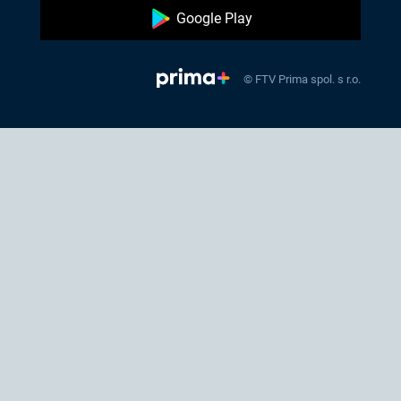
Google Play
© FTV Prima spol. s r.o.