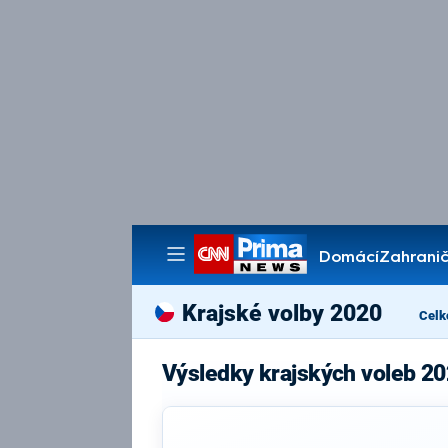
Domácí
Zahranič
Pořady
Krajské volby 2020
Celk
Výsledky krajských voleb 2