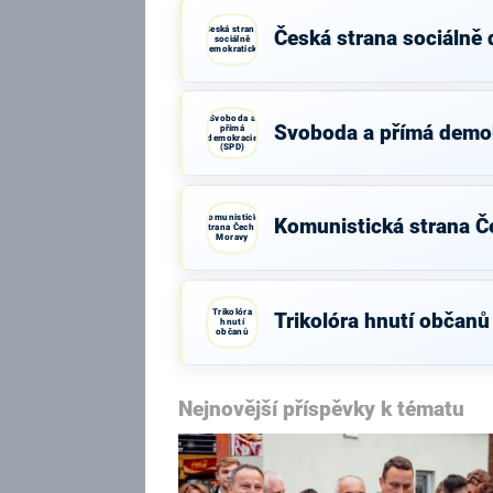
Česká strana
Česká strana sociálně
sociálně
demokratická
Svoboda a
Svoboda a přímá demo
přímá
demokracie
(SPD)
Komunistická
Komunistická strana Č
strana Čech a
Moravy
Trikolóra
Trikolóra hnutí občanů
hnutí
občanů
Nejnovější příspěvky k tématu