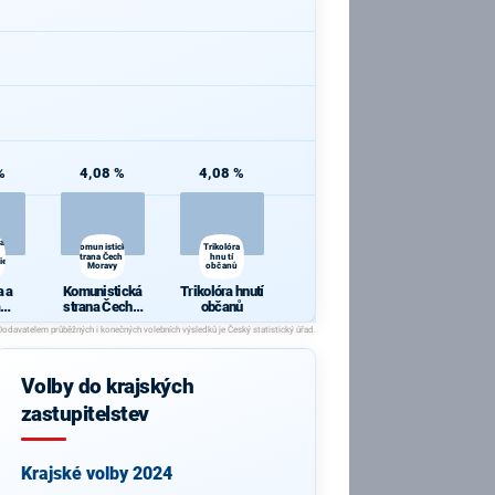
%
4,08 %
4,08 %
 a
Komunistická
Trikolóra
strana Čech a
hnutí
ie
Moravy
občanů
 a
Komunistická
Trikolóra hnutí
strana Čech a
občanů
cie
Moravy
Volby do krajských
zastupitelstev
Krajské volby 2024