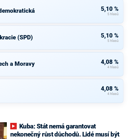
5,10 %
 demokratická
5 hlasů
5,10 %
kracie (SPD)
5 hlasů
4,08 %
ech a Moravy
4 hlasů
4,08 %
4 hlasů
Kuba: Stát nemá garantovat
nekonečný růst důchodů. Lidé musí být