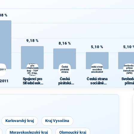
38 %
9,18 %
8,16 %
5,10 %
5,10 
Spojenci
pro
Svoboda
Česká
Česká strana
Středočeský
přímá
 2011
pirátská
sociálně
kraj - TOP
demokrac
strana
demokratická
09, Hlas,
(SPD)
Zelení
Spojenci pro
Česká
Česká strana
Svoboda
 2011
Středočeský
pirátská
sociálně
přímá
kraj - TOP 09,
strana
demokratická
demokra
Hlas, Zelení
(SPD)
Karlovarský kraj
Kraj Vysočina
Moravskoslezský kraj
Olomoucký kraj