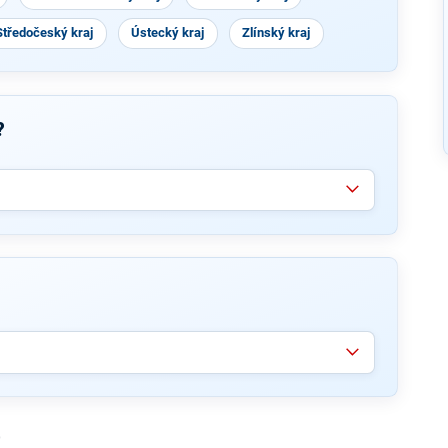
Středočeský kraj
Ústecký kraj
Zlínský kraj
?
ě