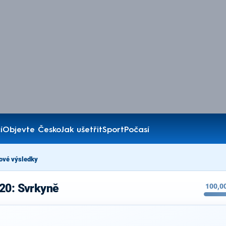
í
Objevte Česko
Jak ušetřit
Sport
Počasí
ové výsledky
020: Svrkyně
100,0