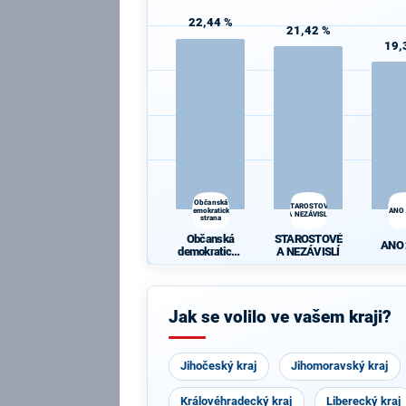
22,44 %
21,42 %
19,
Občanská
STAROSTOVÉ
demokratická
ANO
A NEZÁVISLÍ
strana
Občanská
STAROSTOVÉ
ANO
demokratická
A NEZÁVISLÍ
strana
Jak se volilo ve vašem kraji?
Jihočeský kraj
Jihomoravský kraj
Královéhradecký kraj
Liberecký kraj