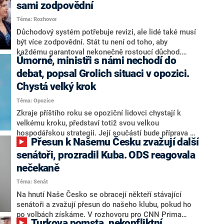
sami zodpovědní
Téma: Rozhovor
Důchodový systém potřebuje revizi, ale lidé také musí
být více zodpovědní. Stát tu není od toho, aby
každému garantoval nekonečně rostoucí důchod.
Úmorné, ministři s námi nechodí do
Chybí tu nový systém a my ho představíme,řekl
hejtman Jihočeského kraje a předseda hnutí Naše
debat, popsal Grolich situaci v opozici.
Česko Martin Kuba v rozhovoru pro CNN Prima NEWS.
Chystá velký krok
V čele státu pak podle něj nemůže být člověk, který by
Téma: Opozice
střetem zájmů omezoval čerpání financí a rozvoj,
dodal. Řešení u Andreje Babiše ale hodnotit nechtěl.
Zkraje příštího roku se opoziční lidovci chystají k
velkému kroku, představí totiž svou velkou
hospodářskou strategii. Její součástí bude příprava na
Přesun k Našemu Česku zvažují další
stárnutí populace, řekl ve středu na setkání s novináři
nový předseda lidovců Jan Grolich. Ten zároveň v
senátoři, prozradil Kuba. ODS reagovala
senátních volbách kandiduje ve Vyškově. Popsal i
nečekaně
aktivitu opozice, o níž vládní strany nebo političtí
Téma: Senát
komentátoři mluví jako o slabé a v defenzivě. „Je to
úmorná práce upozorňovat na chyby vlády. Ministři s
Na hnutí Naše Česko se obracejí někteří stávající
námi navíc nechodí do debat. Chceme ale ukazovat
senátoři a zvažují přesun do našeho klubu, pokud ho
svoje témata,“ odpověděl Grolich na dotaz CNN Prima
po volbách získáme. V rozhovoru pro CNN Prima
Turkova pomsta, nekonfliktní
NEWS.