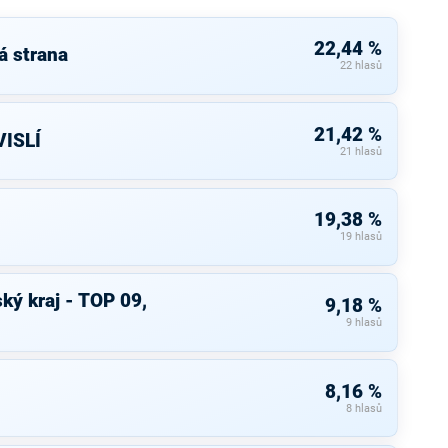
22,44 %
á strana
22 hlasů
21,42 %
ISLÍ
21 hlasů
19,38 %
19 hlasů
ký kraj - TOP 09,
9,18 %
9 hlasů
8,16 %
8 hlasů