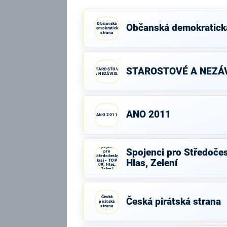
Občanská
Občanská demokratick
demokratická
strana
STAROSTOVÉ A NEZÁV
STAROSTOVÉ
A NEZÁVISLÍ
ANO 2011
ANO 2011
Spojenci
Spojenci pro Středočes
pro
Středočeský
kraj - TOP
Hlas, Zelení
09, Hlas,
Zelení
Česká
Česká pirátská strana
pirátská
strana