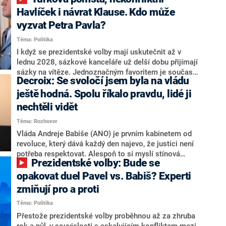
NEWS to řekl zakladatel hnutí a jihočeský hejtman
Martin Kuba. Konkrétní nebyl, ale získat by takto mohl
Havlíček i návrat Klause. Kdo může
například senátora Zdeňka Hrabu, který je dnes
vyzvat Petra Pavla?
součástí klubu ODS a TOP 09. Hraba to na dotaz
Téma: Politika
redakce nevyloučil. Předseda klubu senátorů ODS
Zdeněk Nytra redakci řekl, že počítá s odchodem
I když se prezidentské volby mají uskutečnit až v
některých senátorů z klubu a že Naše Česko není
lednu 2028, sázkové kanceláře už delší dobu přijímají
nepřítel, ale soupeř.
sázky na vítěze. Jednoznačným favoritem je současná
Decroix: Se svoločí jsem byla na vládu
hlava státu Petr Pavel. Daleko za ním pak bookmakeři
zmiňují dva výrazné politiky ANO, tedy premiéra
ještě hodná. Spolu říkalo pravdu, lidé ji
Andreje Babiše a ministra průmyslu Karla Havlíčka.
nechtěli vidět
Oblíbeným tipem samotných sázkařů je poslanec za
Téma: Rozhovor
Motoristy Filip Turek. Politolog Jan Kubáček nicméně
o případné kandidatuře kohokoliv ze zmíněné trojice
Vláda Andreje Babiše (ANO) je prvním kabinetem od
značně pochybuje. Podle něj současná koalice dosud
revoluce, který dává každý den najevo, že justici není
nemá osobu, která by Pavlovi mohla konkurovat.
potřeba respektovat. Alespoň to si myslí stínová
Prezidentské volby: Bude se
ministryně spravedlnosti ODS Eva Decroix. V
rozhovoru pro CNN Prima NEWS si nebrala servítky
opakovat duel Pavel vs. Babiš? Experti
ohledně politického výkonu svého nástupce Jeronýma
zmiňují pro a proti
Tejce (za ANO) či vládní zmocněnkyně pro lidská
Téma: Politika
práva Taťány Malé (ANO). Označením „svoloč“ na
adresu vlády prý byla ještě hodná. Decroix se také
Přestože prezidentské volby proběhnou až za zhruba
vrátila k volební porážce koalice Spolu či promluvila o
rok a půl, v souvislosti s eskalujícím konfliktem mezi