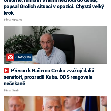
popsal Grolich situaci v opozici. Chystá velký
krok
Téma: Opozice
6 fotografií
Přesun k Našemu Česku zvažují další
senátoři, prozradil Kuba. ODS reagovala
nečekaně
Téma: Senát