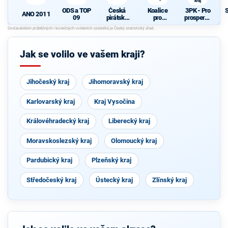
kraj
ODS a TOP
Česká
Koalice
3PK - Pro
ANO 2011
09
pirátská
pro
prosperují
strana
Pardubick
cí
N
ý kraj
Pardubick
ý kraj
Jak se volilo ve vašem kraji?
Jihočeský kraj
Jihomoravský kraj
Karlovarský kraj
Kraj Vysočina
Královéhradecký kraj
Liberecký kraj
Moravskoslezský kraj
Olomoucký kraj
Pardubický kraj
Plzeňský kraj
Středočeský kraj
Ústecký kraj
Zlínský kraj