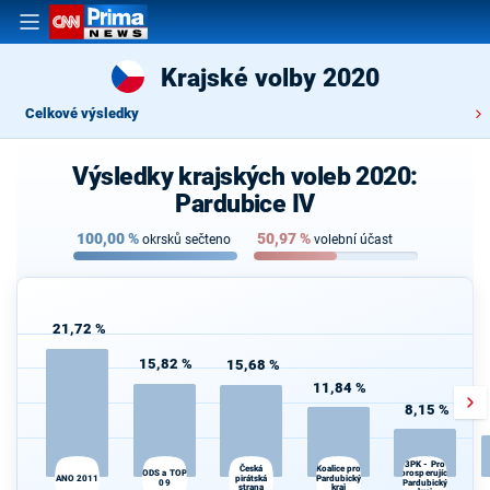
Krajské volby 2020
Celkové výsledky
Výsledky krajských voleb 2020:
Pardubice IV
100,00
%
50,97
%
okrsků sečteno
volební účast
21,72 %
15,82 %
15,68 %
11,84 %
8,15 %
3PK - Pro
Koalice pro
Česká
prosperující
ODS a TOP
S
ANO 2011
pirátská
Pardubický
09
Pardubický
strana
kraj