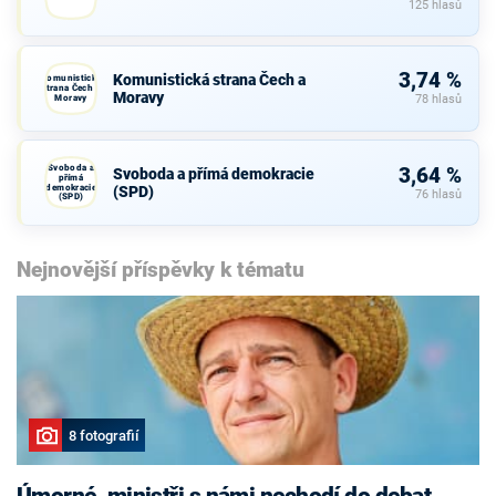
125 hlasů
3,74 %
Komunistická strana Čech a
Komunistická
strana Čech a
Moravy
Moravy
78 hlasů
Svoboda a
3,64 %
Svoboda a přímá demokracie
přímá
demokracie
(SPD)
76 hlasů
(SPD)
Nejnovější příspěvky k tématu
8 fotografií
Úmorné, ministři s námi nechodí do debat,