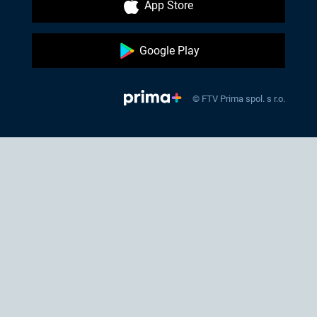
App Store
Google Play
© FTV Prima spol. s r.o.