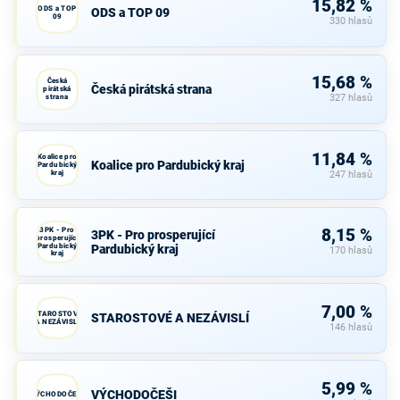
15,82 %
ODS a TOP
ODS a TOP 09
09
330 hlasů
15,68 %
Česká
Česká pirátská strana
pirátská
strana
327 hlasů
11,84 %
Koalice pro
Koalice pro Pardubický kraj
Pardubický
kraj
247 hlasů
3PK - Pro
8,15 %
3PK - Pro prosperující
prosperující
Pardubický
Pardubický kraj
170 hlasů
kraj
7,00 %
STAROSTOVÉ
STAROSTOVÉ A NEZÁVISLÍ
A NEZÁVISLÍ
146 hlasů
5,99 %
VÝCHODOČEŠI
VÝCHODOČEŠI