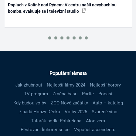
Poplach v Kolíně nad Rýnem: V centru našli nevybuchlou
bombu, evakuuje se i televizní studio
Populární témata
Jak zhubnout
Nejlepší filmy 2024
Nejlepší horory
TV program
Změna času
Partie
Počasí
Kdy budou volby
ZOO Nové začátky
Auto – katalog
7 pádů Honzy Dědka
Volby 2025
Svařené víno
Tatarák podle Pohlreicha
Aloe vera
Pěstování lichořeřišnice
Výpočet ascendentu