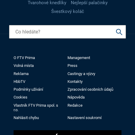
Tvarohové knedlíky
Nejlepší palačinky
Švestkový koláč
O FTV Prima
Management
Volná místa
Press
Reklama
Castingy a výzvy
HbbTV
Kontakty
Podmínky užívání
Zpracování osobních údajů
Cookies
Nápověda
Vlastník FTV Prima spol. s
Redakce
r.o.
Nahlásit chybu
Nastavení soukromí