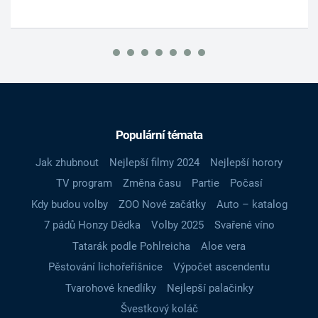
Populární témata
Jak zhubnout
Nejlepší filmy 2024
Nejlepší horory
TV program
Změna času
Partie
Počasí
Kdy budou volby
ZOO Nové začátky
Auto – katalog
7 pádů Honzy Dědka
Volby 2025
Svařené víno
Tatarák podle Pohlreicha
Aloe vera
Pěstování lichořeřišnice
Výpočet ascendentu
Tvarohové knedlíky
Nejlepší palačinky
Švestkový koláč