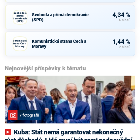
Svoboda a
4,34 %
Svoboda a přímá demokracie
přímá
demokracie
(SPD)
6 hlasů
(SPD)
1,44 %
Komunistická strana Čech a
Komunistická
strana Čech a
Moravy
Moravy
2 hlasů
Nejnovější příspěvky k tématu
7 fotografií
Kuba: Stát nemá garantovat nekonečný