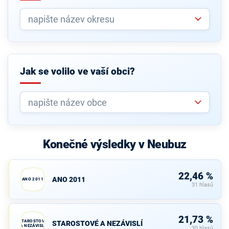
Jak se volilo ve vaší obci?
Konečné výsledky v Neubuz
22,46 %
ANO 2011
ANO 2011
31 hlasů
21,73 %
STAROSTOVÉ
STAROSTOVÉ A NEZÁVISLÍ
A NEZÁVISLÍ
30 hlasů