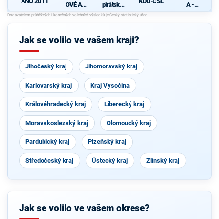
ANO 2011
KDU-ČSL
OVÉ A
pirátská
A -
NEZÁVISL
strana
SOUKRO
Í
MNÍCI -
d
NEZÁVISL
Í
Jak se volilo ve vašem kraji?
Jihočeský kraj
Jihomoravský kraj
Karlovarský kraj
Kraj Vysočina
Královéhradecký kraj
Liberecký kraj
Moravskoslezský kraj
Olomoucký kraj
Pardubický kraj
Plzeňský kraj
Středočeský kraj
Ústecký kraj
Zlínský kraj
Jak se volilo ve vašem okrese?