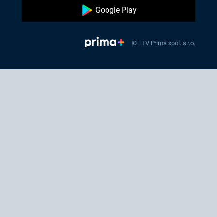
Google Play
© FTV Prima spol. s r.o.