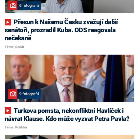
6 fotografií
Přesun k Našemu Česku zvažují další
senátoři, prozradil Kuba. ODS reagovala
nečekaně
Téma: Senát
9 fotografií
Turkova pomsta, nekonfliktní Havlíček i
návrat Klause. Kdo může vyzvat Petra Pavla?
Téma: Politika