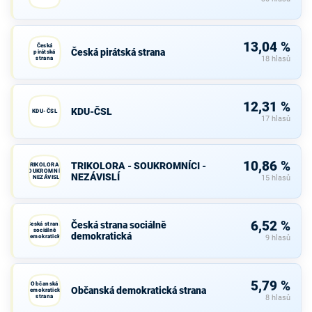
13,04 %
Česká
Česká pirátská strana
pirátská
strana
18 hlasů
12,31 %
KDU-ČSL
KDU-ČSL
17 hlasů
10,86 %
TRIKOLORA - SOUKROMNÍCI -
TRIKOLORA -
SOUKROMNÍCI
NEZÁVISLÍ
- NEZÁVISLÍ
15 hlasů
6,52 %
Česká strana sociálně
Česká strana
sociálně
demokratická
demokratická
9 hlasů
5,79 %
Občanská
Občanská demokratická strana
demokratická
strana
8 hlasů