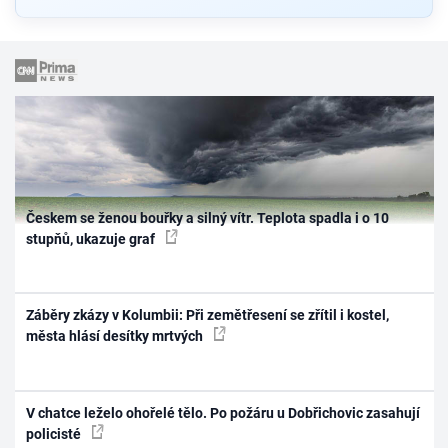
Českem se ženou bouřky a silný vítr. Teplota spadla i o 10
stupňů, ukazuje graf
Záběry zkázy v Kolumbii: Při zemětřesení se zřítil i kostel,
města hlásí desítky mrtvých
V chatce leželo ohořelé tělo. Po požáru u Dobřichovic zasahují
policisté