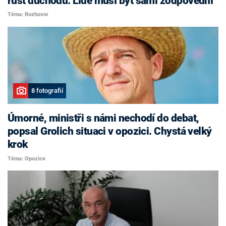
růst důchodů. Lidé musí být sami zodpovědní
Téma: Rozhovor
8 fotografií
Úmorné, ministři s námi nechodí do debat,
popsal Grolich situaci v opozici. Chystá velký
krok
Téma: Opozice