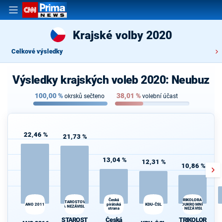
Krajské volby 2020
Celkové výsledky
Výsledky krajských voleb 2020: Neubuz
100,00
%
38,01
%
okrsků sečteno
volební účast
22,46 %
21,73 %
13,04 %
12,31 %
10,86 %
Česká
TRIKOLORA -
STAROSTOVÉ
ANO 2011
pirátská
KDU-ČSL
SOUKROMNÍCI
A NEZÁVISLÍ
strana
- NEZÁVISLÍ
d
STAROST
Česká
TRIKOLOR