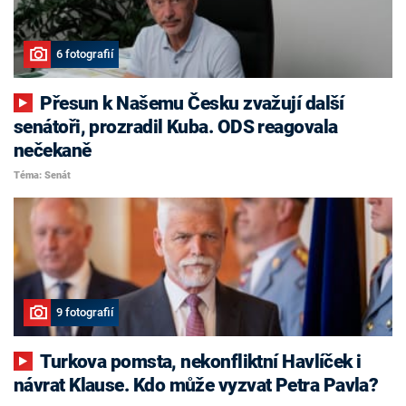
6 fotografií
Přesun k Našemu Česku zvažují další
senátoři, prozradil Kuba. ODS reagovala
nečekaně
Téma: Senát
9 fotografií
Turkova pomsta, nekonfliktní Havlíček i
návrat Klause. Kdo může vyzvat Petra Pavla?