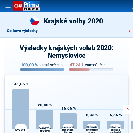
Krajské volby 2020
Celkové výsledky
Výsledky krajských voleb 2020:
Nemyslovice
100,00
%
47,24
%
okrsků sečteno
volební účast
41,66 %
20,00 %
16,66 %
8,33 %
6,66 %
Občanská
Komunistická
Česká strana
STAROSTOVÉ
ANO 2011
strana Čech a
demokratická
sociálně
A NEZÁVISLÍ
Moravy
strana
demokratická