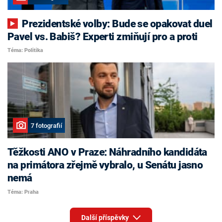
Prezidentské volby: Bude se opakovat duel
Pavel vs. Babiš? Experti zmiňují pro a proti
Téma: Politika
7 fotografií
Těžkosti ANO v Praze: Náhradního kandidáta
na primátora zřejmě vybralo, u Senátu jasno
nemá
Téma: Praha
Další příspěvky