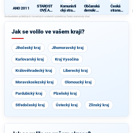
STAROST
Komunisti
Občanská
Česká
ANO 2011
OVÉ A
cká strana
demokrati
strana
NEZÁVISL
Čech a
cká strana
sociálně
Í
Moravy
demokrati
cká
Jak se volilo ve vašem kraji?
Jihočeský kraj
Jihomoravský kraj
Karlovarský kraj
Kraj Vysočina
Královéhradecký kraj
Liberecký kraj
Moravskoslezský kraj
Olomoucký kraj
Pardubický kraj
Plzeňský kraj
Středočeský kraj
Ústecký kraj
Zlínský kraj