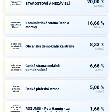
20,00 %
STAROSTOVÉ
STAROSTOVÉ A NEZÁVISLÍ
A NEZÁVISLÍ
12 hlasů
16,66 %
Komunistická strana Čech a
Komunistická
strana Čech a
Moravy
Moravy
10 hlasů
8,33 %
Občanská
Občanská demokratická strana
demokratická
strana
5 hlasů
6,66 %
Česká strana sociálně
Česká strana
sociálně
demokratická
demokratická
4 hlasů
5,00 %
Česká
Česká pirátská strana
pirátská
strana
3 hlasů
ROZUMNÍ -
Petr Hannig
1,66 %
ROZUMNÍ - Petr Hannig - za
- za
spravedlnost