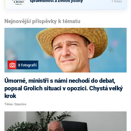
spravedlnost a životní jistoty
1 hlasů
a životní
jistoty
Nejnovější příspěvky k tématu
8 fotografií
Úmorné, ministři s námi nechodí do debat,
popsal Grolich situaci v opozici. Chystá velký
krok
Téma: Opozice