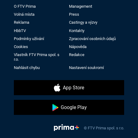
O FTV Prima
Management
Volná místa
Press
Reklama
Castingy a výzvy
HbbTV
Kontakty
Podmínky užívání
Zpracování osobních údajů
Cookies
Nápověda
Vlastník FTV Prima spol. s
Redakce
r.o.
Nahlásit chybu
Nastavení soukromí
App Store
Google Play
© FTV Prima spol. s r.o.