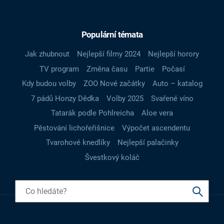
Populární témata
Jak zhubnout
Nejlepší filmy 2024
Nejlepší horory
TV program
Změna času
Partie
Počasí
Kdy budou volby
ZOO Nové začátky
Auto – katalog
7 pádů Honzy Dědka
Volby 2025
Svařené víno
Tatarák podle Pohlreicha
Aloe vera
Pěstování lichořeřišnice
Výpočet ascendentu
Tvarohové knedlíky
Nejlepší palačinky
Švestkový koláč