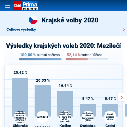
Krajské volby 2020
Celkové výsledky
Výsledky krajských voleb 2020: Mezilečí
100,00
%
52,14
%
okrsků sečteno
volební účast
25,42 %
20,33 %
16,94 %
8,47 %
8,47 %
Občanská
Koalice pro
demokratická
Svoboda a
Královéhradecký
Česká
strana +
přímá
ANO 2011
kraj - KDU-ČSL -
pirátská
STAROSTOVÉ
demokracie
VPM -
strana
A NEZÁVISLÍ a
(SPD)
Nestraníci
VÝCHODOČEŠI
Občanská
Koalice
Svoboda a
Česká