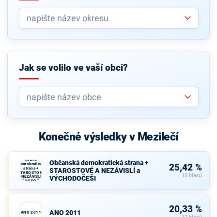
Jak se volilo ve vaší obci?
Konečné výsledky v Mezilečí
Občanská
Občanská demokratická strana +
demokratická
25,42 %
strana +
STAROSTOVÉ A NEZÁVISLÍ a
STAROSTOVÉ
15 hlasů
A NEZÁVISLÍ a
VÝCHODOČEŠI
VÝCHODOČEŠI
20,33 %
ANO 2011
ANO 2011