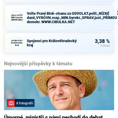
Volte Pravý Blok-stranu za ODVOLAT.polit.,NÍZKÉ
avý Blok-stranu za ODVOLAT.polit.,NÍZKÉ
daně,VYROVN.rozp.,MIN.byrokr.,SPRAV.just.,PŘÍMOU
VN.rozp.,MIN.byrokr.,SPRAV.just.,PŘÍMOU
demokr. WWW.CIBULKA.NET
demokr. WWW.CIBULKA.NET
3,38 %
Spojenci pro Královéhradecký
Spojenci pro
Královéhradecký
kraj
kraj
2 hlasů
Nejnovější příspěvky k tématu
8 fotografií
Úmorné, ministři s námi nechodí do debat,