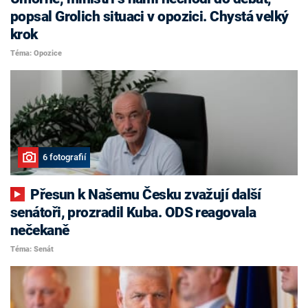
popsal Grolich situaci v opozici. Chystá velký
krok
Téma: Opozice
6 fotografií
Přesun k Našemu Česku zvažují další
senátoři, prozradil Kuba. ODS reagovala
nečekaně
Téma: Senát