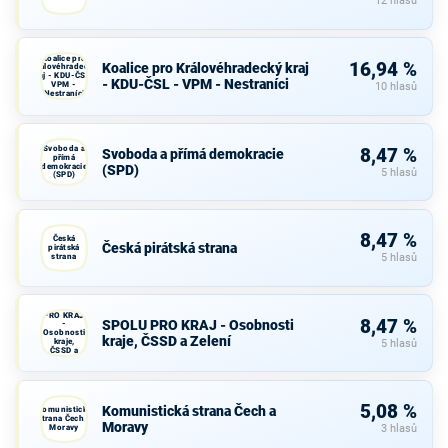
12 hlasů
Koalice pro
16,94 %
Koalice pro Královéhradecký kraj
Královéhradecký
kraj - KDU-ČSL -
- KDU-ČSL - VPM - Nestraníci
VPM -
10 hlasů
Nestraníci
Svoboda a
8,47 %
Svoboda a přímá demokracie
přímá
demokracie
(SPD)
5 hlasů
(SPD)
8,47 %
Česká
Česká pirátská strana
pirátská
strana
5 hlasů
SPOLU
PRO KRAJ
8,47 %
SPOLU PRO KRAJ - Osobnosti
-
Osobnosti
kraje, ČSSD a Zelení
kraje,
5 hlasů
ČSSD a
Zelení
5,08 %
Komunistická strana Čech a
Komunistická
strana Čech a
Moravy
Moravy
3 hlasů