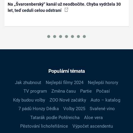
Na „Švarcenberský“ kanál už neodbočíte. Chyba vydržela 30
let, teď ceduli celou odstraní
Populární témata
Jak zhubnout
Nejlepší filmy 2024
Nejlepší horory
TV program
Změna času
Partie
Počasí
Kdy budou volby
ZOO Nové začátky
Auto – katalog
7 pádů Honzy Dědka
Volby 2025
Svařené víno
Tatarák podle Pohlreicha
Aloe vera
Pěstování lichořeřišnice
Výpočet ascendentu