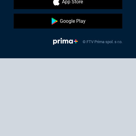
App Store
Google Play
© FTV Prima spol. s r.o.