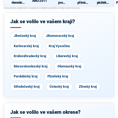
ANO 2011
demokrati
pro
přímá
pirátská
P
cká strana
Královéhra
demokraci
strana
+
decký kraj
e (SPD)
O
STAROST
- KDU-
OVÉ A
ČSL -
Jak se volilo ve vašem kraji?
NEZÁVISL
VPM -
Í a
Nestraníci
VÝCHODO
ČEŠI
Jihočeský kraj
Jihomoravský kraj
Karlovarský kraj
Kraj Vysočina
Královéhradecký kraj
Liberecký kraj
Moravskoslezský kraj
Olomoucký kraj
Pardubický kraj
Plzeňský kraj
Středočeský kraj
Ústecký kraj
Zlínský kraj
Jak se volilo ve vašem okrese?