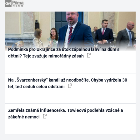
Podmínka pro Ukrajince za útok zápalnou lahví na dům s
dětmi? Tejc zvažuje mimořádný zásah
Na „Švarcenberský“ kanál už neodbočíte. Chyba vydržela 30
let, teď ceduli celou odstraní
Zemřela známá influencerka. Towleová podlehla vzácné a
zákeřné nemoci