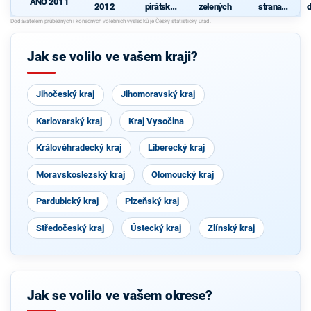
ANO 2011
2012
pirátská
zelených
strana
d
strana
sociálně
c
demokrati
cká
Jak se volilo ve vašem kraji?
Jihočeský kraj
Jihomoravský kraj
Karlovarský kraj
Kraj Vysočina
Královéhradecký kraj
Liberecký kraj
Moravskoslezský kraj
Olomoucký kraj
Pardubický kraj
Plzeňský kraj
Středočeský kraj
Ústecký kraj
Zlínský kraj
Jak se volilo ve vašem okrese?