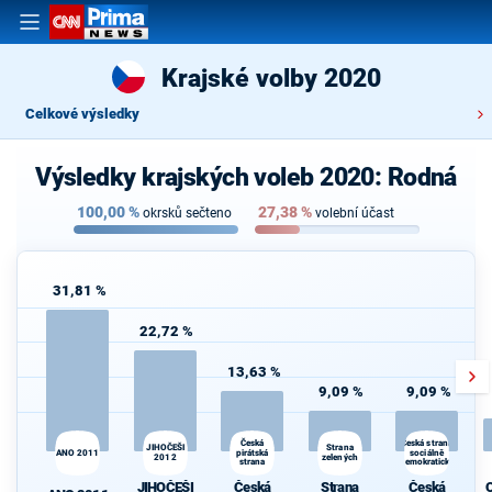
Krajské volby 2020
Celkové výsledky
Výsledky krajských voleb 2020: Rodná
100,00
%
27,38
%
okrsků sečteno
volební účast
31,81 %
22,72 %
13,63 %
9,09 %
9,09 %
Česká
Česká strana
JIHOČEŠI
Strana
ANO 2011
pirátská
sociálně
d
2012
zelených
strana
demokratická
JIHOČEŠI
Česká
Strana
Česká