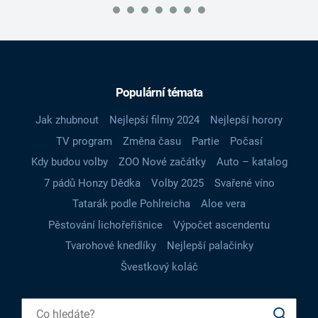
Populární témata
Jak zhubnout
Nejlepší filmy 2024
Nejlepší horory
TV program
Změna času
Partie
Počasí
Kdy budou volby
ZOO Nové začátky
Auto – katalog
7 pádů Honzy Dědka
Volby 2025
Svařené víno
Tatarák podle Pohlreicha
Aloe vera
Pěstování lichořeřišnice
Výpočet ascendentu
Tvarohové knedlíky
Nejlepší palačinky
Švestkový koláč