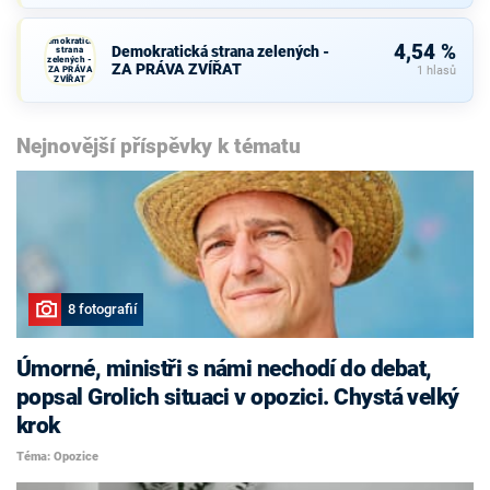
Demokratická
4,54 %
Demokratická strana zelených -
strana
zelených -
ZA PRÁVA ZVÍŘAT
ZA PRÁVA
1 hlasů
ZVÍŘAT
Nejnovější příspěvky k tématu
8 fotografií
Úmorné, ministři s námi nechodí do debat,
popsal Grolich situaci v opozici. Chystá velký
krok
Téma: Opozice