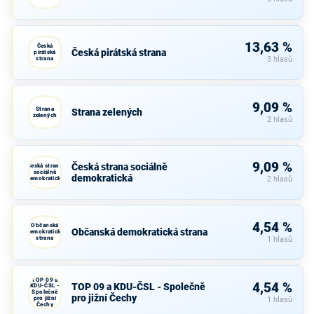
13,63 %
Česká
Česká pirátská strana
pirátská
strana
3 hlasů
9,09 %
Strana
Strana zelených
zelených
2 hlasů
9,09 %
Česká strana sociálně
Česká strana
sociálně
demokratická
demokratická
2 hlasů
4,54 %
Občanská
Občanská demokratická strana
demokratická
strana
1 hlasů
TOP 09 a
4,54 %
TOP 09 a KDU-ČSL - Společně
KDU-ČSL -
Společně
pro jižní Čechy
pro jižní
1 hlasů
Čechy