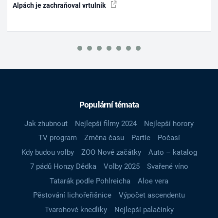
Alpách je zachraňoval vrtulník
Populární témata
Jak zhubnout
Nejlepší filmy 2024
Nejlepší horory
TV program
Změna času
Partie
Počasí
Kdy budou volby
ZOO Nové začátky
Auto – katalog
7 pádů Honzy Dědka
Volby 2025
Svařené víno
Tatarák podle Pohlreicha
Aloe vera
Pěstování lichořeřišnice
Výpočet ascendentu
Tvarohové knedlíky
Nejlepší palačinky