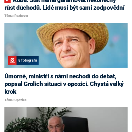
růst důchodů. Lidé musí být sami zodpovědní
Téma: Rozhovor
8 fotografií
Úmorné, ministři s námi nechodí do debat,
popsal Grolich situaci v opozici. Chystá velký
krok
Téma: Opozice