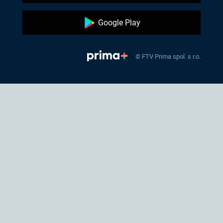
Google Play
© FTV Prima spol. s r.o.