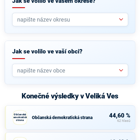
Jak se volilo ve vašem okrese?
Jak se volilo ve vaší obci?
Konečné výsledky v Veliká Ves
44,60 %
Občanská
Občanská demokratická strana
demokratická
strana
62 hlasů