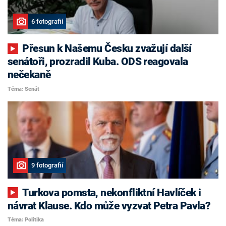
6 fotografií
Přesun k Našemu Česku zvažují další
senátoři, prozradil Kuba. ODS reagovala
nečekaně
Téma: Senát
9 fotografií
Turkova pomsta, nekonfliktní Havlíček i
návrat Klause. Kdo může vyzvat Petra Pavla?
Téma: Politika