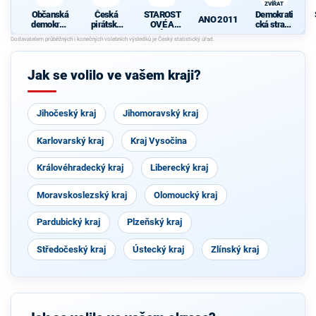
ZVÍŘAT
Občanská
Česká
STAROST
Demokrati
ANO 2011
demokrati
pirátská
OVÉ A
cká strana
cká strana
strana
NEZÁVISL
zelených -
S
Í
ZA
PRÁVA
ZVÍŘAT
Jak se volilo ve vašem kraji?
Jihočeský kraj
Jihomoravský kraj
Karlovarský kraj
Kraj Vysočina
Královéhradecký kraj
Liberecký kraj
Moravskoslezský kraj
Olomoucký kraj
Pardubický kraj
Plzeňský kraj
Středočeský kraj
Ústecký kraj
Zlínský kraj