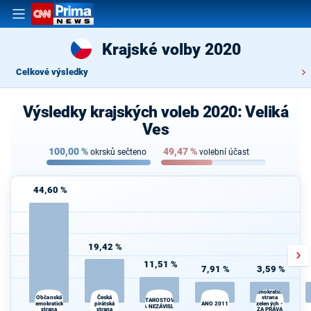
Krajské volby 2020
Celkové výsledky
Výsledky krajských voleb 2020: Veliká
Ves
100,00
%
49,47
%
okrsků sečteno
volební účast
44,60 %
19,42 %
11,51 %
7,91 %
3,59 %
Demokratická
Česká
Občanská
strana
STAROSTOVÉ
demokratická
pirátská
ANO 2011
zelených -
A NEZÁVISLÍ
strana
strana
ZA PRÁVA