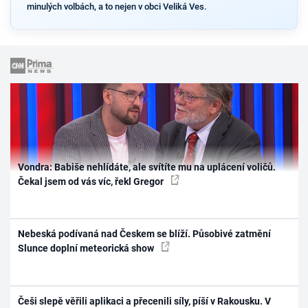
minulých volbách, a to nejen v obci Veliká Ves.
Vondra: Babiše nehlídáte, ale svítíte mu na uplácení voličů.
Čekal jsem od vás víc, řekl Gregor
Nebeská podívaná nad Českem se blíží. Působivé zatmění
Slunce doplní meteorická show
Češi slepě věřili aplikaci a přecenili síly, píší v Rakousku. V