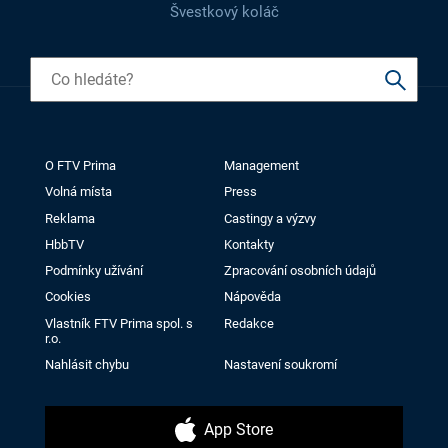
Švestkový koláč
O FTV Prima
Management
Volná místa
Press
Reklama
Castingy a výzvy
HbbTV
Kontakty
Podmínky užívání
Zpracování osobních údajů
Cookies
Nápověda
Vlastník FTV Prima spol. s
Redakce
r.o.
Nahlásit chybu
Nastavení soukromí
App Store