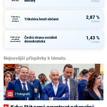
Moravy
Moravy
4 hlasů
2,87 %
Trikolóra
Trikolóra hnutí občanů
hnutí
občanů
4 hlasů
1,43 %
Česká strana sociálně
Česká strana
sociálně
demokratická
demokratická
2 hlasů
Nejnovější příspěvky k tématu
7 fotografií
Kuba: Stát nemá garantovat nekonečný