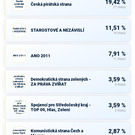
19,42 %
Česká
Česká pirátská strana
pirátská
strana
27 hlasů
11,51 %
STAROSTOVÉ
STAROSTOVÉ A NEZÁVISLÍ
A NEZÁVISLÍ
16 hlasů
7,91 %
ANO 2011
ANO 2011
11 hlasů
Demokratická
3,59 %
Demokratická strana zelených -
strana
zelených -
ZA PRÁVA ZVÍŘAT
ZA PRÁVA
5 hlasů
ZVÍŘAT
Spojenci
pro
3,59 %
Spojenci pro Středočeský kraj -
Středočeský
kraj - TOP
TOP 09, Hlas, Zelení
5 hlasů
09, Hlas,
Zelení
2,87 %
Komunistická strana Čech a
Komunistická
strana Čech a