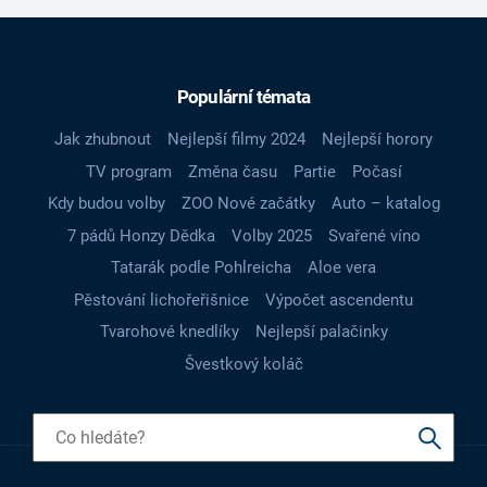
Populární témata
Jak zhubnout
Nejlepší filmy 2024
Nejlepší horory
TV program
Změna času
Partie
Počasí
Kdy budou volby
ZOO Nové začátky
Auto – katalog
7 pádů Honzy Dědka
Volby 2025
Svařené víno
Tatarák podle Pohlreicha
Aloe vera
Pěstování lichořeřišnice
Výpočet ascendentu
Tvarohové knedlíky
Nejlepší palačinky
Švestkový koláč