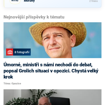
Moravy
Moravy
2 hlasů
Nejnovější příspěvky k tématu
8 fotografií
Úmorné, ministři s námi nechodí do debat,
popsal Grolich situaci v opozici. Chystá velký
krok
Téma: Opozice