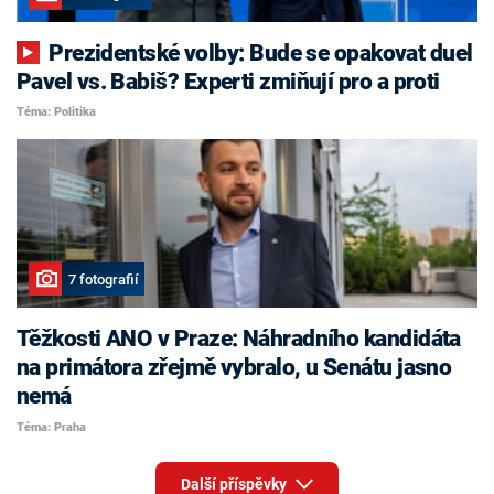
Prezidentské volby: Bude se opakovat duel
Pavel vs. Babiš? Experti zmiňují pro a proti
Téma: Politika
7 fotografií
Těžkosti ANO v Praze: Náhradního kandidáta
na primátora zřejmě vybralo, u Senátu jasno
nemá
Téma: Praha
Další příspěvky