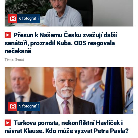
6 fotografií
Přesun k Našemu Česku zvažují další
senátoři, prozradil Kuba. ODS reagovala
nečekaně
Téma: Senát
9 fotografií
Turkova pomsta, nekonfliktní Havlíček i
návrat Klause. Kdo může vyzvat Petra Pavla?