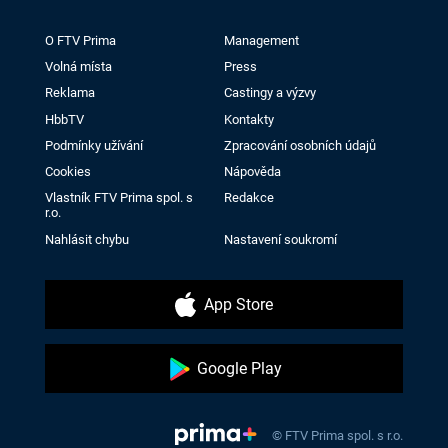
O FTV Prima
Management
Volná místa
Press
Reklama
Castingy a výzvy
HbbTV
Kontakty
Podmínky užívání
Zpracování osobních údajů
Cookies
Nápověda
Vlastník FTV Prima spol. s
Redakce
r.o.
Nahlásit chybu
Nastavení soukromí
App Store
Google Play
© FTV Prima spol. s r.o.