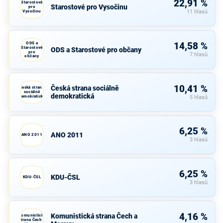
22,91 %
Starostové
Starostové pro Vysočinu
pro
Vysočinu
11 hlasů
ODS a
14,58 %
Starostové
ODS a Starostové pro občany
pro
7 hlasů
občany
10,41 %
Česká strana sociálně
Česká strana
sociálně
demokratická
demokratická
5 hlasů
6,25 %
ANO 2011
ANO 2011
3 hlasů
6,25 %
KDU-ČSL
KDU-ČSL
3 hlasů
4,16 %
Komunistická strana Čech a
Komunistická
strana Čech a