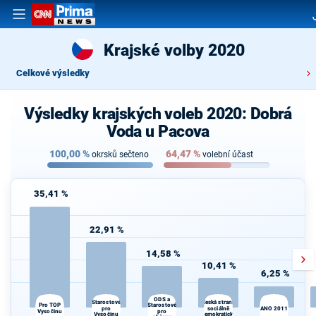
Krajské volby 2020
Celkové výsledky
Výsledky krajských voleb 2020: Dobrá
Voda u Pacova
100,00
%
64,47
%
okrsků sečteno
volební účast
35,41 %
22,91 %
14,58 %
10,41 %
6,25 %
ODS a
Starostové
Česká strana
Pro TOP
Starostové
pro
sociálně
ANO 2011
Vysočinu
pro
Vysočinu
demokratická