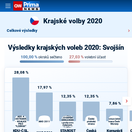
Krajské volby 2020
Celkové výsledky
Výsledky krajských voleb 2020: Svojšín
100,00
%
27,03
%
okrsků sečteno
volební účast
28,08 %
17,97 %
12,35 %
12,35 %
7,86 %
STAROSTOVÉ
KDU-ČSL,
(STAN) s
d
ADS A
JOSEFEM
Česká
NESTRANÍCI
Komunistická
BERNARDEM
- KOALICE
ANO 2011
pirátská
strana Čech a
a podporou
PRO
strana
Moravy
Zelených,
PLZEŇSKÝ
PRO Plzeň a
KRAJ
KDU-ČSL,
STAROST
Česká
Komunisti
Idealistů