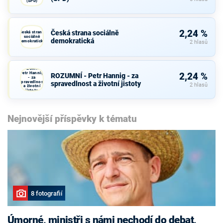
(SPD)
2,24 %
Česká strana sociálně
Česká strana
sociálně
demokratická
demokratická
2 hlasů
ROZUMNÍ -
Petr Hannig
2,24 %
ROZUMNÍ - Petr Hannig - za
- za
spravedlnost
spravedlnost a životní jistoty
2 hlasů
a životní
jistoty
Nejnovější příspěvky k tématu
8 fotografií
Úmorné, ministři s námi nechodí do debat,