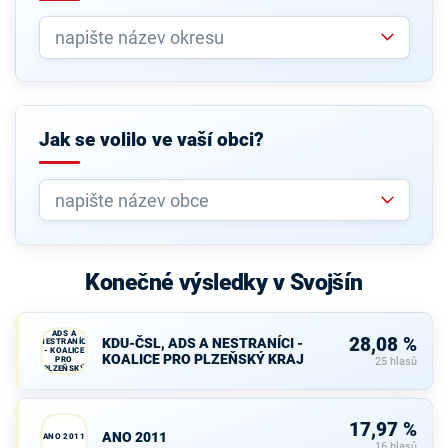
Jak se volilo ve vaší obci?
Konečné výsledky v Svojšín
KDU-ČSL,
ADS A
28,08 %
KDU-ČSL, ADS A NESTRANÍCI -
NESTRANÍCI
- KOALICE
KOALICE PRO PLZEŇSKÝ KRAJ
PRO
25 hlasů
PLZEŇSKÝ
KRAJ
17,97 %
ANO 2011
ANO 2011
16 hlasů