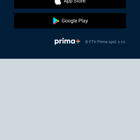
App Store
Google Play
© FTV Prima spol. s r.o.