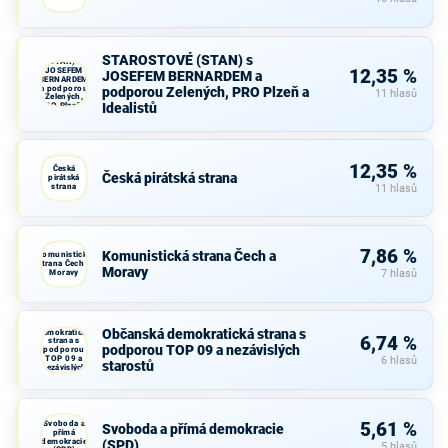
STAROSTOVÉ
STAROSTOVÉ (STAN) s
(STAN) s
JOSEFEM
12,35 %
JOSEFEM BERNARDEM a
BERNARDEM
a podporou
podporou Zelených, PRO Plzeň a
11 hlasů
Zelených,
Idealistů
PRO Plzeň a
Idealistů
12,35 %
Česká
Česká pirátská strana
pirátská
strana
11 hlasů
7,86 %
Komunistická strana Čech a
Komunistická
strana Čech a
Moravy
Moravy
7 hlasů
Občanská
Občanská demokratická strana s
demokratická
6,74 %
strana s
podporou TOP 09 a nezávislých
podporou
TOP 09 a
6 hlasů
starostů
nezávislých
starostů
Svoboda a
5,61 %
Svoboda a přímá demokracie
přímá
demokracie
(SPD)
5 hlasů