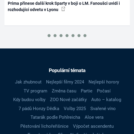
Prima přinese další krok Sparty v boji o LM. Fanoušci uvidí i
rozhodující odvetu v Lyonu
Populární témata
Jak zhubnout
Nejlepší filmy 2024
Nejlepší horory
TV program
Změna času
Partie
Počasí
Kdy budou volby
ZOO Nové začátky
Auto – katalog
7 pádů Honzy Dědka
Volby 2025
Svařené víno
Tatarák podle Pohlreicha
Aloe vera
Pěstování lichořeřišnice
Výpočet ascendentu