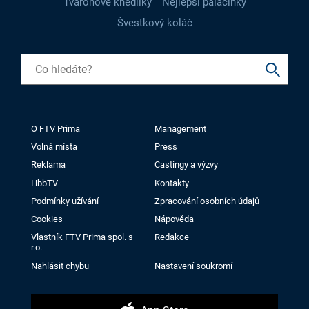
Tvarohové knedlíky
Nejlepší palačinky
Švestkový koláč
O FTV Prima
Management
Volná místa
Press
Reklama
Castingy a výzvy
HbbTV
Kontakty
Podmínky užívání
Zpracování osobních údajů
Cookies
Nápověda
Vlastník FTV Prima spol. s
Redakce
r.o.
Nahlásit chybu
Nastavení soukromí