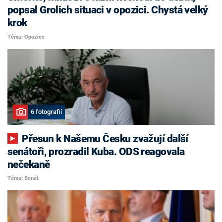
popsal Grolich situaci v opozici. Chystá velký
krok
Téma: Opozice
6 fotografií
Přesun k Našemu Česku zvažují další
senátoři, prozradil Kuba. ODS reagovala
nečekaně
Téma: Senát