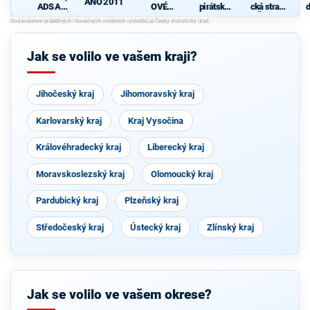
ANO 2011
ADS A
OVÉ
pirátská
cká strana
d
NESTRANÍ
(STAN) s
strana
Čech a
c
CI -
JOSEFEM
Moravy
s
KOALICE
BERNARD
PRO
EM a
n
Jak se volilo ve vašem kraji?
PLZEŇSK
podporou
h
Ý KRAJ
Zelených,
PRO Plzeň
a Idealistů
Jihočeský kraj
Jihomoravský kraj
Karlovarský kraj
Kraj Vysočina
Královéhradecký kraj
Liberecký kraj
Moravskoslezský kraj
Olomoucký kraj
Pardubický kraj
Plzeňský kraj
Středočeský kraj
Ústecký kraj
Zlínský kraj
Jak se volilo ve vašem okrese?