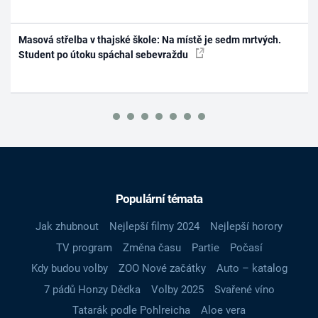
Masová střelba v thajské škole: Na místě je sedm mrtvých.
Student po útoku spáchal sebevraždu
Populární témata
Jak zhubnout
Nejlepší filmy 2024
Nejlepší horory
TV program
Změna času
Partie
Počasí
Kdy budou volby
ZOO Nové začátky
Auto – katalog
7 pádů Honzy Dědka
Volby 2025
Svařené víno
Tatarák podle Pohlreicha
Aloe vera