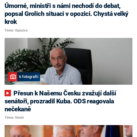
Úmorné, ministři s námi nechodí do debat,
popsal Grolich situaci v opozici. Chystá velký
krok
Téma: Opozice
6 fotografií
Přesun k Našemu Česku zvažují další
senátoři, prozradil Kuba. ODS reagovala
nečekaně
Téma: Senát