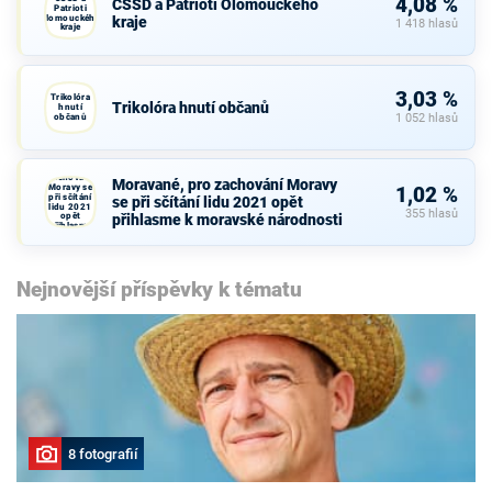
4,08 %
ČSSD a Patrioti Olomouckého
Patrioti
Olomouckého
kraje
1 418 hlasů
kraje
3,03 %
Trikolóra
Trikolóra hnutí občanů
hnutí
občanů
1 052 hlasů
Moravané,
pro
zachování
Moravané, pro zachování Moravy
Moravy se
1,02 %
při sčítání
se při sčítání lidu 2021 opět
lidu 2021
355 hlasů
opět
přihlasme k moravské národnosti
přihlasme
k moravské
národnosti
Nejnovější příspěvky k tématu
8 fotografií