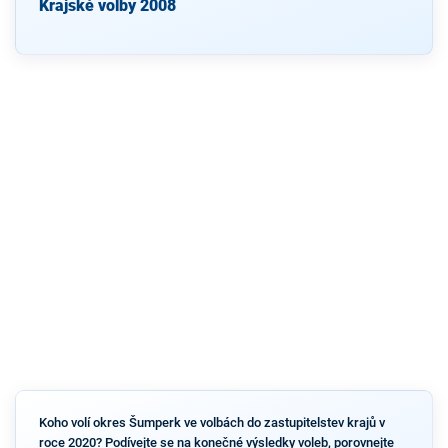
Krajské volby 2008
Koho volí okres Šumperk ve volbách do zastupitelstev krajů v
roce 2020? Podívejte se na konečné výsledky voleb, porovnejte