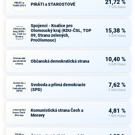
21,72 %
PIRÁTI a
PIRÁTI a STAROSTOVÉ
STAROSTOVÉ
7 535 hlasů
Spojenci -
Spojenci - Koalice pro
Koalice pro
Olomoucký
15,38 %
Olomoucký kraj (KDU-ČSL, TOP
kraj (KDU-
ČSL, TOP 09,
09, Strana zelených,
5 334 hlasů
Strana
ProOlomouc)
zelených,
ProOlomouc)
10,40 %
Občanská
Občanská demokratická strana
demokratická
strana
3 609 hlasů
Svoboda a
7,62 %
Svoboda a přímá demokracie
přímá
demokracie
(SPD)
2 644 hlasů
(SPD)
4,81 %
Komunistická strana Čech a
Komunistická
strana Čech a
Moravy
Moravy
1 669 hlasů
ČSSD a