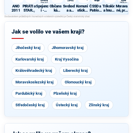
Strana
(SPD)
kraje
opět
zelených,
přihlasme
ANO
PIRÁTI a
Spojenc
Občans
Svobod
Komuni
ČSSD a
Trikolór
Morava
ProOlomouc)
k moravské
národnosti
2011
STARO
i -
ká
a a
stická
Patrioti
a hnutí
né, pro
STOVÉ
Koalice
demokr
přímá
strana
Olomou
občanů
zachová
pro
atická
demokr
Čech a
ckého
ní
Olomou
strana
acie
Moravy
kraje
Moravy
cký kraj
(SPD)
se při
Jak se volilo ve vašem kraji?
(KDU-
sčítání
ČSL,
lidu
TOP 09,
2021
Strana
opět
Jihočeský kraj
zelenýc
Jihomoravský kraj
přihlas
h,
me k
ProOlo
moravs
Karlovarský kraj
Kraj Vysočina
mouc)
ké
národno
sti
Královéhradecký kraj
Liberecký kraj
Moravskoslezský kraj
Olomoucký kraj
Pardubický kraj
Plzeňský kraj
Středočeský kraj
Ústecký kraj
Zlínský kraj