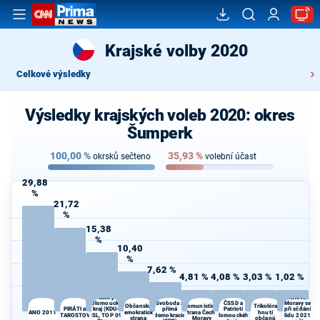
Krajské volby 2020
Celkové výsledky
Výsledky krajských voleb 2020: okres
Šumperk
100,00
%
35,93
%
okrsků sečteno
volební účast
29,88
%
21,72
%
15,38
%
10,40
%
7,62 %
4,81 %
4,08 %
3,03 %
1,02 %
Moravané,
Spojenci -
pro
Koalice pro
zachování
Olomoucký
Svoboda a
ČSSD a
Moravy se
Občanská
Komunistická
Trikolóra
PIRÁTI a
kraj (KDU-
přímá
Patrioti
při sčítání
ANO 2011
demokratická
strana Čech a
hnutí
STAROSTOVÉ
ČSL, TOP 09,
demokracie
Olomouckého
lidu 2021
strana
Moravy
občanů